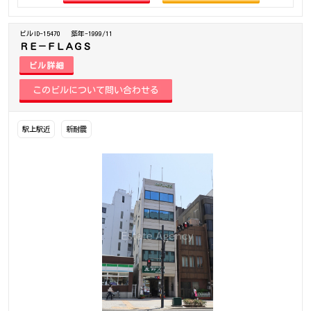
ビルID-15470
築年-1999/11
ＲＥ－ＦＬＡＧＳ
ビル詳細
駅上駅近
新耐震