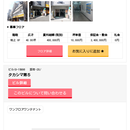
募集フロア
階数
広さ
賃料総額(税別)
坪単価
保証金・敷金
礼金
地上 6F
40.00坪
400,000円
10,000円
3,400,000円
0円
お気に入りに追加
フロア詳細
ビルID-15886
築年-20/
タカシマ第５
ビル詳細
ワンフロアワンテナント