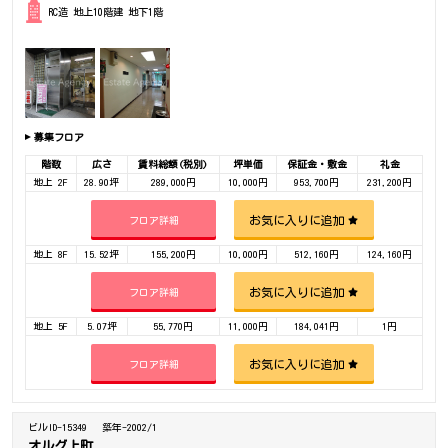
RC造 地上10階建 地下1階
募集フロア
階数
広さ
賃料総額(税別)
坪単価
保証金・敷金
礼金
地上 2F
28.90坪
289,000円
10,000円
953,700円
231,200円
お気に入りに追加
フロア詳細
地上 8F
15.52坪
155,200円
10,000円
512,160円
124,160円
お気に入りに追加
フロア詳細
地上 5F
5.07坪
55,770円
11,000円
184,041円
1円
お気に入りに追加
フロア詳細
ビルID-15349
築年-2002/1
オルグ上町