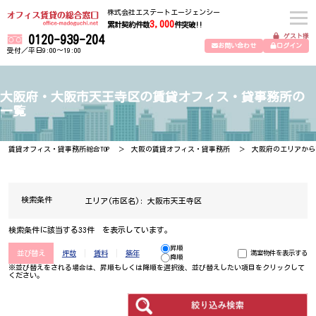
株式会社エステートエージェンシー
3,000
累計契約件数
件突破!!
ゲスト様
0120-939-204
お問い合わせ
ログイン
受付／平日9:00～19:00
大阪府・大阪市天王寺区の賃貸オフィス・貸事務所の
一覧
賃貸オフィス・貸事務所総合TOP
大阪の賃貸オフィス・貸事務所
大阪府のエリアから
検索条件
エリア(市区名):
大阪市天王寺区
検索条件に該当する33件 を表示しています。
昇順
並び替え
坪数
賃料
築年
満室物件を表示する
降順
※並び替えをされる場合は、昇順もしくは降順を選択後、​並び替えしたい項目をクリックして
ください。