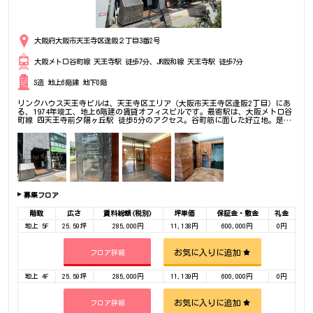
大阪府大阪市天王寺区逢阪２丁目3番2号
大阪メトロ谷町線 天王寺駅 徒歩7分、JR阪和線 天王寺駅 徒歩7分
S造 地上6階建 地下0階
リンクハウス天王寺ビルは、天王寺区エリア（大阪市天王寺区逢阪2丁目）にあ
る、1974年竣工、地上6階建の賃貸オフィスビルです。最寄駅は、大阪メトロ谷
町線 四天王寺前夕陽ヶ丘駅 徒歩5分のアクセス。谷町筋に面した好立地。是非
一度ご内覧下さいませ！その他、事務所、オフィス移転の事なら何でもご相談下
さい。
募集フロア
階数
広さ
賃料総額(税別)
坪単価
保証金・敷金
礼金
地上 5F
25.59坪
285,000円
11,138円
600,000円
0円
お気に入りに追加
フロア詳細
地上 4F
25.59坪
285,000円
11,139円
600,000円
0円
お気に入りに追加
フロア詳細