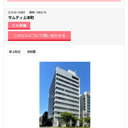
ビルID-15395
築年-1985/10
サムティ上本町
ビル詳細
駅上駅近
新耐震