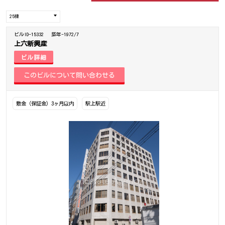
ビルID-15332
築年-1972/7
上六新興産
ビル詳細
敷金（保証金）3ヶ月以内
駅上駅近