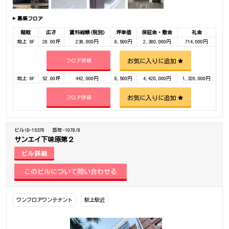
募集フロア
階数
広さ
賃料総額(税別)
坪単価
保証金・敷金
礼金
地上 8F
28.00坪
238,000円
8,500円
2,380,000円
714,000円
お気に入りに追加
フロア詳細
地上 8F
52.00坪
442,000円
8,500円
4,420,000円
1,326,000円
お気に入りに追加
フロア詳細
ビルID-15376
築年-1978/8
サンエイ下味原第２
ビル詳細
ワンフロアワンテナント
駅上駅近