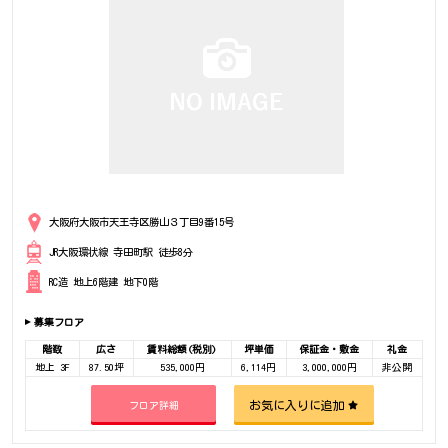
大阪府大阪市天王寺区勝山３丁目9番15号
JR大阪環状線 寺田町駅 徒歩8分
RC造 地上6階建 地下0階
募集フロア
階数
広さ
賃料総額(税別)
坪単価
保証金・敷金
礼金
地上 3F
87.50坪
535,000円
6,114円
3,000,000円
非公開
お気に入りに追加
フロア詳細