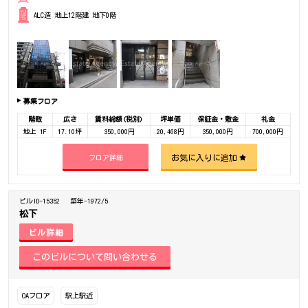
ALC造 地上12階建 地下0階
募集フロア
階数
広さ
賃料総額(税別)
坪単価
保証金・敷金
礼金
地上 1F
17.10坪
350,000円
20,468円
350,000円
700,000円
お気に入りに追加
フロア詳細
ビルID-15352
築年-1972/5
松下
ビル詳細
OAフロア
駅上駅近