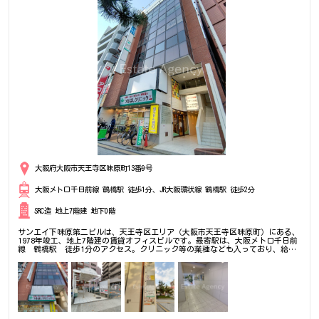
大阪府大阪市天王寺区味原町13番9号
大阪メトロ千日前線 鶴橋駅 徒歩1分、JR大阪環状線 鶴橋駅 徒歩2分
SRC造 地上7階建 地下0階
サンエイ下味原第二ビルは、天王寺区エリア（大阪市天王寺区味原町）にある、
1978年竣工、地上7階建の賃貸オフィスビルです。最寄駅は、大阪メトロ千日前
線 鶴橋駅 徒歩1分のアクセス。クリニック等の業種なども入っており、給排
水設備が整った物件です。エントランスなどはリニューアル済み、交差点角にあ
るビルで、視認性も良くサービス系の業種もおススメです。鶴橋駅周辺で小区画
～大規模な区画をお探しの方、是非一度ご内覧下さいませ！その他、事務所、オ
フィス移転、不動産の事ならまず一度ご相談下さい。