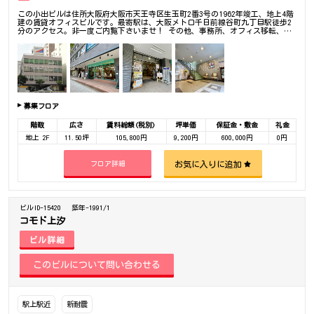
この小出ビルは住所大阪府大阪市天王寺区生玉町2番3号の1962年竣工、地上4階
建の賃貸オフィスビルです。最寄駅は、大阪メトロ千日前線谷町九丁目駅徒歩2
分のアクセス。非一度ご内覧下さいませ！ その他、事務所、オフィス移転、不
動産の事なら何でもお気軽にご相談下さい。
募集フロア
階数
広さ
賃料総額(税別)
坪単価
保証金・敷金
礼金
地上 2F
11.50坪
105,800円
9,200円
600,000円
0円
お気に入りに追加
フロア詳細
ビルID-15420
築年-1991/1
コモド上汐
ビル詳細
駅上駅近
新耐震