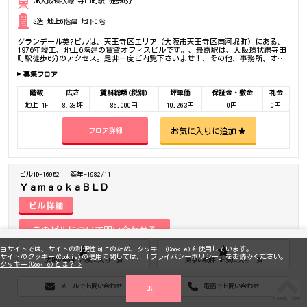
JR大阪環状線 寺田町駅 徒歩6分
S造 地上6階建 地下0階
グランデール英?ビルは、天王寺区エリア（大阪市天王寺区南河堀町）にある、
1976年竣工、地上6階建の賃貸オフィスビルです。、最寄駅は、大阪環状線寺田
町駅徒歩6分のアクセス。是非一度ご内覧下さいませ！、その他、事務所、オフ
ィス移転、不動産の事なら何でもお気軽にご相談下さい。
募集フロア
階数
広さ
賃料総額(税別)
坪単価
保証金・敷金
礼金
地上 1F
8.38坪
86,000円
10,263円
0円
0円
お気に入りに追加
フロア詳細
ビルID-16952
築年-1982/11
ＹａｍａｏｋａＢＬＤ
ビル詳細
当サイトでは、サイトの利便性向上のため、クッキー(Cookie)を使用しています。
サイトのクッキー(Cookie)の使用に関しては、「
プライバシーポリシー
」をお読みください。
大阪の物件 お気に入り一覧
東京の物件 お気に入り一覧
クッキー(Cookie)とは？ >
駅上駅近
メールでお問い合わせ
電話でお問い合わせ
OK