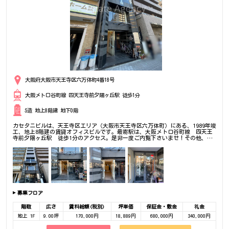
大阪府大阪市天王寺区六万体町4番18号
大阪メトロ谷町線 四天王寺前夕陽ヶ丘駅 徒歩1分
S造 地上8階建 地下0階
カセタニビルは、天王寺区エリア（大阪市天王寺区六万体町）にある、1989年竣
工、地上8階建の賃貸オフィスビルです。最寄駅は、大阪メトロ谷町線 四天王
寺前夕陽ヶ丘駅 徒歩1分のアクセス。是非一度ご内覧下さいませ！その他、事
務所、オフィス移転の事なら何でもご相談下さい。
募集フロア
階数
広さ
賃料総額(税別)
坪単価
保証金・敷金
礼金
地上 1F
9.00坪
170,000円
18,889円
680,000円
340,000円