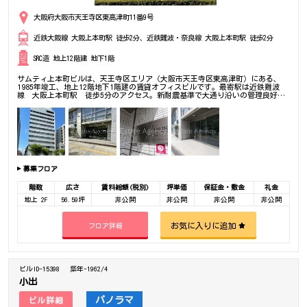
大阪府大阪市天王寺区東高津町11番9号
近鉄大阪線 大阪上本町駅 徒歩2分、近鉄難波・奈良線 大阪上本町駅 徒歩2分
SRC造 地上12階建 地下1階
サムティ上本町ビルは、天王寺区エリア（大阪市天王寺区東高津町）にある、
1985年竣工、地上12階地下1階建の賃貸オフィスビルです。最寄駅は近鉄難波
線 大阪上本町駅 徒歩5分のアクセス。新耐震基準で大通り沿いの管理良好物
件。是非一度ご内覧下さいませ！その他、事務所、オフィス移転の事なら何でも
ご相談下さい。
募集フロア
階数
広さ
賃料総額(税別)
坪単価
保証金・敷金
礼金
地上 2F
56.59坪
非公開
非公開
非公開
非公開
お気に入りに追加
フロア詳細
ビルID-15398
築年-1962/4
小出
パノラマ
ビル詳細