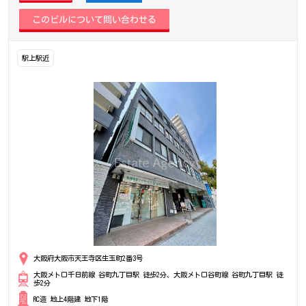
駅上駅近
大阪府大阪市天王寺区生玉町2番3号
大阪メトロ千日前線 谷町九丁目駅 徒歩2分、大阪メトロ谷町線 谷町九丁目駅 徒
歩2分
RC造 地上4階建 地下1階