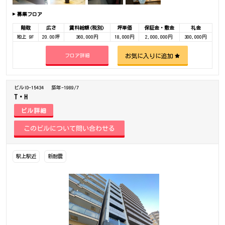
募集フロア
階数
広さ
賃料総額(税別)
坪単価
保証金・敷金
礼金
地上 9F
20.00坪
360,000円
18,000円
2,000,000円
300,000円
お気に入りに追加
フロア詳細
ビルID-15434
築年-1989/7
T・H
ビル詳細
駅上駅近
新耐震