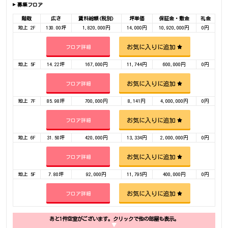
募集フロア
階数
広さ
賃料総額(税別)
坪単価
保証金・敷金
礼金
地上 2F
130.00坪
1,820,000円
14,000円
10,920,000円
0円
お気に入りに追加
フロア詳細
地上 5F
14.22坪
167,000円
11,744円
600,000円
0円
お気に入りに追加
フロア詳細
地上 7F
85.98坪
700,000円
8,141円
4,000,000円
0円
お気に入りに追加
フロア詳細
地上 6F
31.50坪
420,000円
13,334円
2,000,000円
0円
お気に入りに追加
フロア詳細
地上 5F
7.80坪
92,000円
11,795円
400,000円
0円
お気に入りに追加
フロア詳細
あと1件空室がございます。クリックで他の部屋も表示。
▼