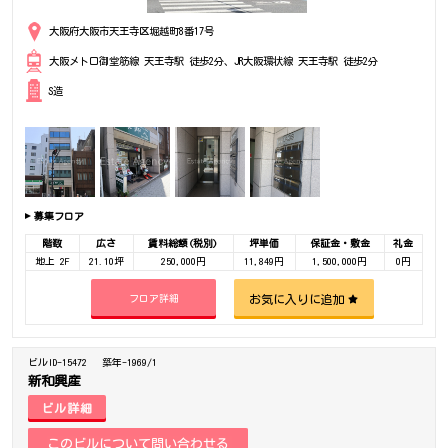
大阪府大阪市天王寺区堀越町8番17号
大阪メトロ御堂筋線 天王寺駅 徒歩2分、JR大阪環状線 天王寺駅 徒歩2分
S造
募集フロア
階数
広さ
賃料総額(税別)
坪単価
保証金・敷金
礼金
地上 2F
21.10坪
250,000円
11,849円
1,500,000円
0円
お気に入りに追加
フロア詳細
ビルID-15472
築年-1969/1
新和興産
ビル詳細