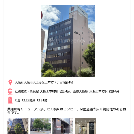
大阪府大阪市天王寺区上本町７丁目1番24号
近鉄難波・奈良線 大阪上本町駅 徒歩4分、近鉄大阪線 大阪上本町駅 徒歩4分
RC造 地上9階建 地下1階
共用部等リニューアル済、ビル横にはコンビニ、全面道路も広く視認性のある物
件です。