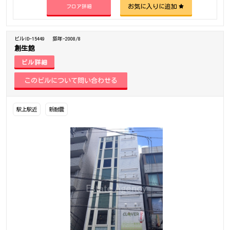
お気に入りに追加
フロア詳細
ビルID-15449
築年-2008/8
創生館
ビル詳細
駅上駅近
新耐震