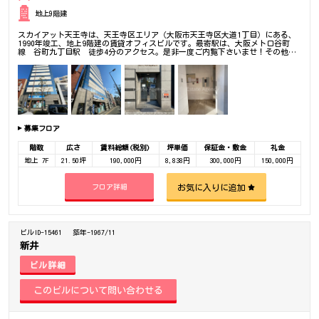
地上9階建
スカイアット天王寺は、天王寺区エリア（大阪市天王寺区大道1丁目）にある、
1990年竣工、地上9階建の賃貸オフィスビルです。最寄駅は、大阪メトロ谷町
線 谷町九丁目駅 徒歩4分のアクセス。是非一度ご内覧下さいませ！その他、
事務所、オフィス移転の事なら何でもご相談下さい。
募集フロア
階数
広さ
賃料総額(税別)
坪単価
保証金・敷金
礼金
地上 7F
21.50坪
190,000円
8,838円
300,000円
150,000円
お気に入りに追加
フロア詳細
ビルID-15461
築年-1967/11
新井
ビル詳細