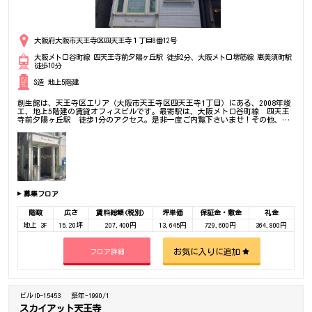
大阪府大阪市天王寺区四天王寺１丁目8番12号
大阪メトロ谷町線 四天王寺前夕陽ヶ丘駅 徒歩2分、大阪メトロ堺筋線 恵美須町駅
徒歩10分
S造 地上5階建
創生館は、天王寺区エリア（大阪市天王寺区四天王寺1丁目）にある、2008年竣
工、地上5階建の賃貸オフィスビルです。最寄駅は、大阪メトロ谷町線 四天王
寺前夕陽ヶ丘駅 徒歩1分のアクセス。是非一度ご内覧下さいませ！その他、事
務所、オフィス移転の事なら何でもご相談下さい。
募集フロア
階数
広さ
賃料総額(税別)
坪単価
保証金・敷金
礼金
地上 3F
15.20坪
207,400円
13,645円
729,600円
364,800円
お気に入りに追加
フロア詳細
ビルID-15453
築年-1990/1
スカイアット天王寺