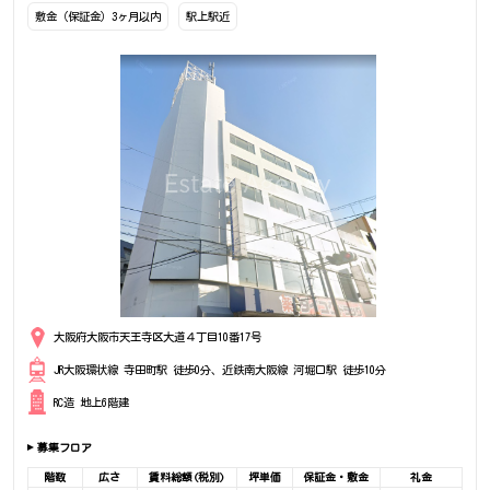
敷金（保証金）3ヶ月以内
駅上駅近
大阪府大阪市天王寺区大道４丁目10番17号
JR大阪環状線 寺田町駅 徒歩0分、近鉄南大阪線 河堀口駅 徒歩10分
RC造 地上6階建
募集フロア
階数
広さ
賃料総額(税別)
坪単価
保証金・敷金
礼金