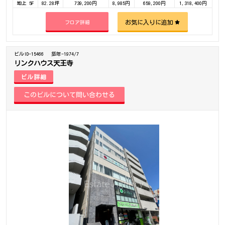
地上 5F
82.28坪
739,200円
8,985円
659,200円
1,318,400円
お気に入りに追加
フロア詳細
ビルID-15466
築年-1974/7
リンクハウス天王寺
ビル詳細