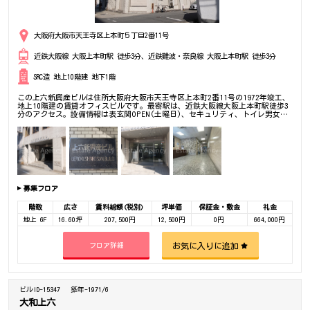
大阪府大阪市天王寺区上本町５丁目2番11号
近鉄大阪線 大阪上本町駅 徒歩3分、近鉄難波・奈良線 大阪上本町駅 徒歩3分
SRC造 地上10階建 地下1階
この上六新興産ビルは住所大阪府大阪市天王寺区上本町2番11号の1972年竣工、
地上10階建の賃貸オフィスビルです。最寄駅は、近鉄大阪線大阪上本町駅徒歩3
分のアクセス。設備情報は表玄関OPEN(土曜日)、セキュリティ、トイレ男女
別、24時間利用可能、光回線、有人警備、部屋セキュリティ。是非一度ご内覧下
さいませ！ その他、事務所、オフィス移転、不動産の事なら何でもお気軽にご
相談下さい。
募集フロア
階数
広さ
賃料総額(税別)
坪単価
保証金・敷金
礼金
地上 6F
16.60坪
207,500円
12,500円
0円
664,000円
お気に入りに追加
フロア詳細
ビルID-15347
築年-1971/6
大和上六