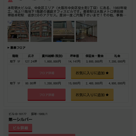
本町明大ビルは、中央区エリア（大阪市中央区安土町2丁目）にある、1983年竣
工、地上11階地下1階建の賃貸オフィスビルです。最寄駅は大阪メトロ堺筋線
堺筋本町駅 徒歩2分のアクセス。是非一度ご内覧下さいませ！その他、事務
所、オフィス移転の事なら何でもご相談下さい。
募集フロア
階数
広さ
賃料総額(税別)
坪単価
保証金・敷金
礼金
地下 1F
127.24坪
1,800,000円
14,147円
3,600,000円
7,200,000円
お気に入りに追加
フロア詳細
地下 1F
80.00坪
1,200,000円
15,000円
2,400,000円
4,800,000円
お気に入りに追加
フロア詳細
ビルID-10177
築年-1968/1
第一シルバー
ビル詳細