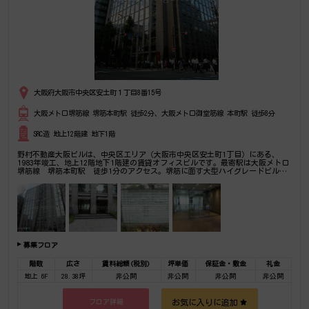
大阪府大阪市中央区安土町１丁目8番15号
大阪メトロ堺筋線 堺筋本町駅 徒歩2分、大阪メトロ御堂筋線 本町駅 徒歩8分
SRC造 地上12階建 地下1階
野村不動産大阪ビルは、中央区エリア（大阪市中央区安土町1丁目）にある、
1983年竣工、地上12階地下1階建の賃貸オフィスビルです。最寄駅は大阪メトロ
堺筋線 堺筋本町駅 徒歩1分のアクセス。堺筋に面す大型ハイグレードビル。
2018年共用部リニューアル予定、風格溢れる雰囲気が魅力です。是非一度ご内覧
下さいませ！その他、事務所、オフィス移転の事なら何でもご相談下さい。
募集フロア
階数
広さ
賃料総額(税別)
坪単価
保証金・敷金
礼金
地上 6F
28.38坪
非公開
非公開
非公開
非公開
お気に入りに追加
フロア詳細