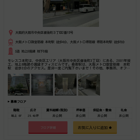
大阪府大阪市中央区備後町３丁目2番15号
大阪メトロ御堂筋線 本町駅 徒歩4分、大阪メトロ堺筋線 堺筋本町駅 徒歩5分
S造 地上8階建 地下0階
モレスコ本町は、中央区エリア（大阪市中央区備後町3丁目）にある、2001年竣
工、地上8階建の賃貸オフィスビルです。最寄駅は、大阪メトロ御堂筋線 本町
駅 徒歩3分のアクセス。是非一度ご内覧下さいませ！その他、事務所、オフィ
ス移転の事なら何でもご相談下さい。
募集フロア
階数
広さ
賃料総額(税別)
坪単価
保証金・敷金
礼金
地上 6F
25.49坪
非公開
非公開
非公開
非公開
お気に入りに追加
フロア詳細