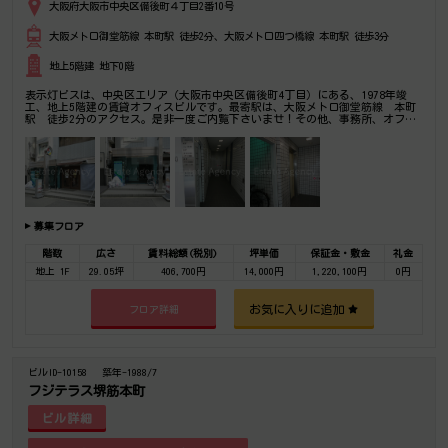
大阪府大阪市中央区備後町４丁目2番10号
大阪メトロ御堂筋線 本町駅 徒歩2分、大阪メトロ四つ橋線 本町駅 徒歩3分
地上5階建 地下0階
表示灯ビスは、中央区エリア（大阪市中央区備後町4丁目）にある、1978年竣
工、地上5階建の賃貸オフィスビルです。最寄駅は、大阪メトロ御堂筋線 本町
駅 徒歩2分のアクセス。是非一度ご内覧下さいませ！その他、事務所、オフィ
ス移転の事なら何でもご相談下さい。
募集フロア
階数
広さ
賃料総額(税別)
坪単価
保証金・敷金
礼金
地上 1F
29.05坪
406,700円
14,000円
1,220,100円
0円
お気に入りに追加
フロア詳細
ビルID-10158
築年-1988/7
フジテラス堺筋本町
ビル詳細