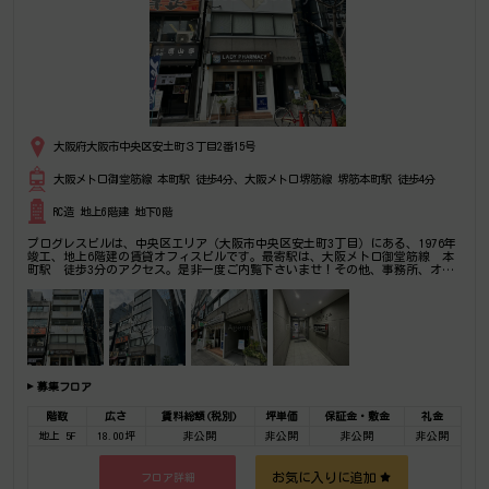
大阪府大阪市中央区安土町３丁目2番15号
大阪メトロ御堂筋線 本町駅 徒歩4分、大阪メトロ堺筋線 堺筋本町駅 徒歩4分
RC造 地上6階建 地下0階
プログレスビルは、中央区エリア（大阪市中央区安土町3丁目）にある、1976年
竣工、地上6階建の賃貸オフィスビルです。最寄駅は、大阪メトロ御堂筋線 本
町駅 徒歩3分のアクセス。是非一度ご内覧下さいませ！その他、事務所、オフ
ィス移転の事なら何でもご相談下さい。
募集フロア
階数
広さ
賃料総額(税別)
坪単価
保証金・敷金
礼金
地上 5F
18.00坪
非公開
非公開
非公開
非公開
お気に入りに追加
フロア詳細