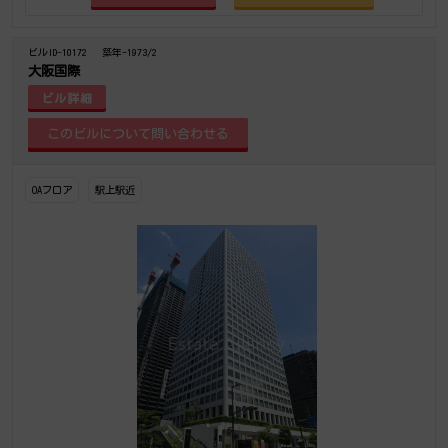
ビルID-10172
築年-1973/2
大阪国際
ビル詳細
OAフロア
駅上駅近