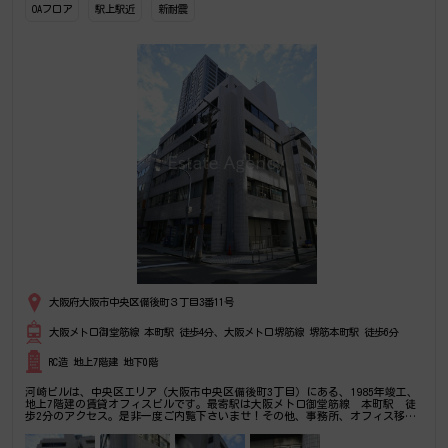
OAフロア
駅上駅近
新耐震
大阪府大阪市中央区備後町３丁目3番11号
大阪メトロ御堂筋線 本町駅 徒歩4分、大阪メトロ堺筋線 堺筋本町駅 徒歩6分
RC造 地上7階建 地下0階
河崎ビルは、中央区エリア（大阪市中央区備後町3丁目）にある、1985年竣工、
地上7階建の賃貸オフィスビルです。最寄駅は大阪メトロ御堂筋線 本町駅 徒
歩2分のアクセス。是非一度ご内覧下さいませ！その他、事務所、オフィス移転
の事なら何でもご相談下さい。