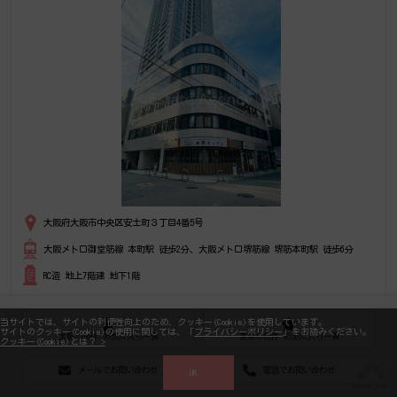
大阪府大阪市中央区安土町３丁目4番5号
大阪メトロ御堂筋線 本町駅 徒歩2分、大阪メトロ堺筋線 堺筋本町駅 徒歩6分
RC造 地上7階建 地下1階
本丸田ビルは、中央区エリア（大阪市中央区安土町3丁目）にある、1985年竣
工、地上7階地下1階建の賃貸オフィスビルです。最寄駅は、大阪メトロ御堂筋
当サイトでは、サイトの利便性向上のため、クッキー(Cookie)を使用しています。
線 本町駅 徒歩1分のアクセス。是非一度ご内覧下さいませ！その他、事務
サイトのクッキー(Cookie)の使用に関しては、「
プライバシーポリシー
」をお読みください。
所、オフィス移転の事なら何でもご相談下さい。
大阪の物件 お気に入り一覧
東京の物件 お気に入り一覧
クッキー(Cookie)とは？ >
メールでお問い合わせ
電話でお問い合わせ
OK