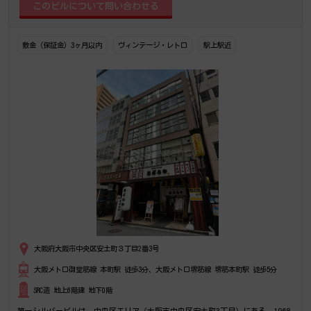
敷金（保証金）3ヶ月以内
ヴィンテージ・レトロ
駅上駅近
大阪府大阪市中央区安土町３丁目2番3号
大阪メトロ御堂筋線 本町駅 徒歩3分、大阪メトロ堺筋線 堺筋本町駅 徒歩5分
SRC造 地上6階建 地下0階
第一シルバービルは、中央区エリア（大阪市中央区安土町3丁目）にある、1968