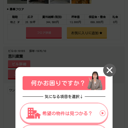
募集フロア
階数
広さ
賃料総額(税別)
坪単価
保証金・敷金
礼金
地上 3F
26.50坪
344,500円
13,000円
689,000円
0円
お気に入りに追加
フロア詳細
ビルID-10165
築年-1976/10
吉川産業
ビル詳細
ワンフロアワンテナント
駅上駅近