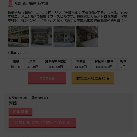
RC造 地上7階建 地下0階
綿業会館（新館）は、中央区エリア（大阪市中央区備後町2丁目）にある、1962
年竣工、地上7階建の賃貸オフィスビルです。最寄駅は大阪メトロ堺筋線 堺筋
本町駅 徒歩3分のアクセス。大阪を代表する重要文化財綿業会館の隣に建てら
れた新館。是非一度ご内覧下さいませ！その他、事務所、オフィス移転の事なら
何でもご相談下さい。
募集フロア
階数
広さ
賃料総額(税別)
坪単価
保証金・敷金
礼金
地上 6F
39.00坪
526,500円
13,500円
4,680,000円
0円
お気に入りに追加
フロア詳細
ビルID-10125
築年-1985/4
河崎
ビル詳細