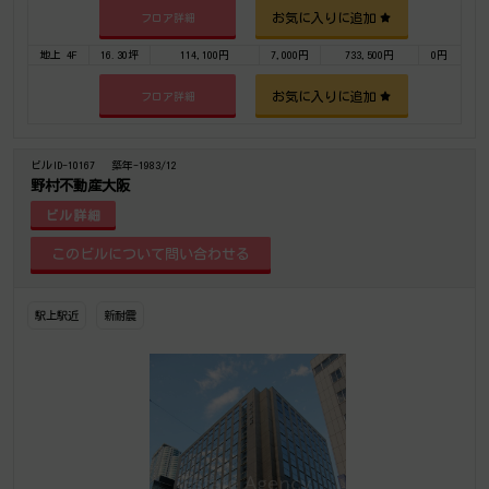
お気に入りに追加
フロア詳細
地上 4F
16.30坪
114,100円
7,000円
733,500円
0円
お気に入りに追加
フロア詳細
ビルID-10167
築年-1983/12
野村不動産大阪
ビル詳細
駅上駅近
新耐震