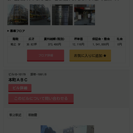
ス移転の事なら何でもご相談下さい。
募集フロア
階数
広さ
賃料総額(税別)
坪単価
保証金・敷金
礼金
地上 5F
30.82坪
373,400円
12,116円
1,541,000円
0円
お気に入りに追加
フロア詳細
ビルID-10179
築年-1991/8
本町ＡＢＣ
ビル詳細
駅上駅近
新耐震