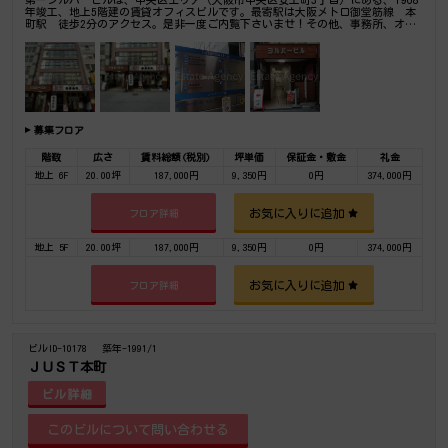
年竣工、地上5階建の賃貸オフィスビルです。最寄駅は大阪メトロ御堂筋線 本
町駅 徒歩2分のアクセス。是非一度ご内覧下さいませ！その他、事務所、オフ
ィス移転の事なら何でもご相談下さい。
募集フロア
階数
広さ
賃料総額(税別)
坪単価
保証金・敷金
礼金
地上 6F
20.00坪
187,000円
9,350円
0円
374,000円
お気に入りに追加
フロア詳細
地上 5F
20.00坪
187,000円
9,350円
0円
374,000円
お気に入りに追加
フロア詳細
ビルID-10178
築年-1991/1
ＪＵＳＴ本町
ビル詳細