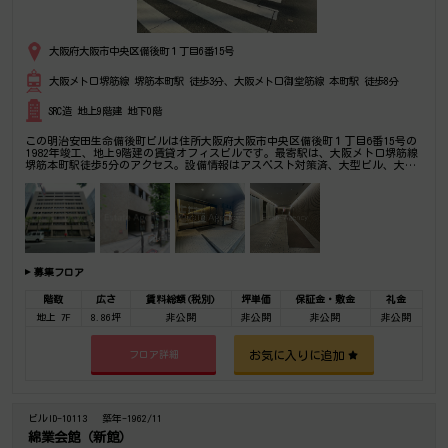
大阪府大阪市中央区備後町１丁目6番15号
大阪メトロ堺筋線 堺筋本町駅 徒歩3分、大阪メトロ御堂筋線 本町駅 徒歩8分
SRC造 地上9階建 地下0階
この明治安田生命備後町ビルは住所大阪府大阪市中央区備後町１丁目6番15号の
1982年竣工、地上9階建の賃貸オフィスビルです。最寄駅は、大阪メトロ堺筋線
堺筋本町駅徒歩5分のアクセス。設備情報はアスベスト対策済、大型ビル、大通
り沿い、表玄関OPEN(土曜日)、喫煙室、シャワートイレ、セキュリティ、トイ
レ男女別、24時間利用可能、光回線。是非一度ご内覧下さいませ！ その他、事
務所、オフィス移転、不動産の事なら何でもお気軽にご相談下さい。
募集フロア
階数
広さ
賃料総額(税別)
坪単価
保証金・敷金
礼金
地上 7F
8.86坪
非公開
非公開
非公開
非公開
お気に入りに追加
フロア詳細
ビルID-10113
築年-1962/11
綿業会館（新館）