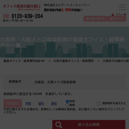
株式会社エステートエージェンシー
3,000
累計契約件数
件突破!!
ゲスト様
0120-939-204
お問い合わせ
ログイン
受付／平日9:00～19:00
大阪府・大阪メトロ御堂筋線の賃貸オフィス・貸事務
所の一覧
賃貸オフィス・貸事務所総合TOP
大阪の賃貸オフィス・貸事務所
大阪府の沿線から探
検索条件
沿線名:
大阪メトロ御堂筋線
検索条件に該当する1844件 を表示しています。
昇順
並び替え
坪数
賃料
築年
満室物件を表示する
降順
※並び替えをされる場合は、昇順もしくは降順を選択後、​並び替えしたい項目をクリックして
ください。