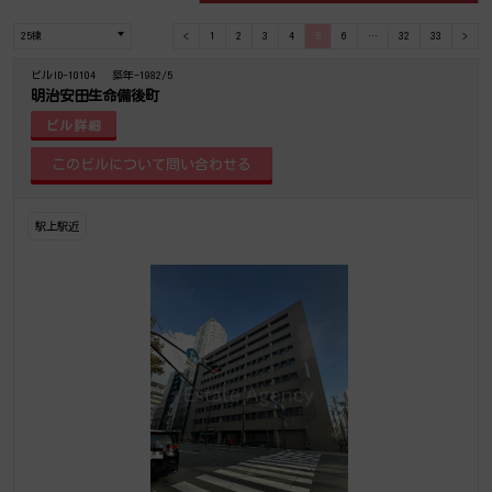
<
1
2
3
4
5
6
…
32
33
>
ビルID-10104
築年-1982/5
明治安田生命備後町
ビル詳細
駅上駅近