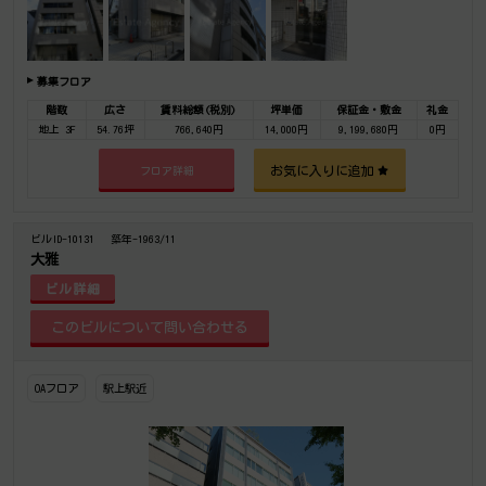
募集フロア
階数
広さ
賃料総額(税別)
坪単価
保証金・敷金
礼金
地上 3F
54.76坪
766,640円
14,000円
9,199,680円
0円
お気に入りに追加
フロア詳細
ビルID-10131
築年-1963/11
大雅
ビル詳細
OAフロア
駅上駅近