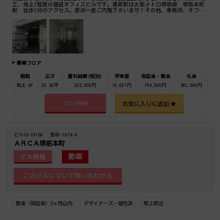
工、地上7階建の賃貸オフィスビルです。最寄駅は大阪メトロ堺筋線 堺筋本町
駅 徒歩2分のアクセス。是非一度ご内覧下さいませ！その他、事務所、オフィ
ス移転の事なら何でもご相談下さい。
募集フロア
階数
広さ
賃料総額(税別)
坪単価
保証金・敷金
礼金
地上 6F
20.30坪
203,000円
10,001円
764,000円
382,000円
お気に入りに追加
フロア詳細
ビルID-10159
築年-1974/4
ＡＲＣＡ堺筋本町
動画
ビル詳細
敷金（保証金）3ヶ月以内
デザイナーズ・個性派
駅上駅近