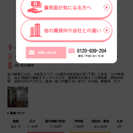
大阪府大阪市中央区安土町１丁目8番1号
大阪メトロ堺筋線 堺筋本町駅 徒歩2分、大阪メトロ御堂筋線 本町駅 徒歩8分
S造 地上5階建
吉川産業ビルは、中央区エリア（大阪市中央区安土町1丁目）にある、1976年竣
工、地上5階建の賃貸オフィスビルです。最寄駅は大阪メトロ堺筋線 堺筋本町
駅 徒歩2分のアクセス。是非一度ご内覧下さいませ！その他、事務所、オフィ
ス移転の事なら何でもご相談下さい。
募集フロア
階数
広さ
賃料総額(税別)
坪単価
保証金・敷金
礼金
地上 4F
11.00坪
77,000円
7,000円
495,000円
0円