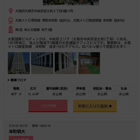
大阪府大阪市中央区安土町２丁目3番13号
大阪メトロ堺筋線 堺筋本町駅 徒歩2分、大阪メトロ御堂筋線 本町駅 徒歩5分
SRC造 地上32階建 地下3階
大阪国際ビルディングは、中央区エリア（大阪市中央区安土町2丁目）にある、
1973年竣工、地上32階地下3階建の大型賃貸オフィスビルです。最寄駅は、大阪
メトロ御堂筋線 本町駅 徒歩1分のアクセス。白パネル張りで窓面が大きく、
明るく清潔感のある事務所物件。1階には三菱東京UFJ銀行、サンクス、紀伊国
屋書店といったテナントが入居中。このあたりのランドマーク的なオフィスビル
となっています。室内もしっかりとした造りで、全体的に高級感があります。大
阪経済のシンボリック的な認知度の高いオフィスビルです。近年、空調設備をは
じめ様々なリニューアルを行い、オフィス機能を限りなく向上させました。是非
一度ご内覧下さいませ！その他、事務所、オフィス移転の事なら何でもご相談下
さい。
募集フロア
階数
広さ
賃料総額(税別)
坪単価
保証金・敷金
礼金
地下 1F
10.04坪
非公開
非公開
非公開
非公開
お気に入りに追加
フロア詳細
ビルID-10175
築年-1983/10
本町明大
ビル詳細