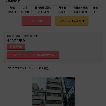
募集フロア
階数
広さ
賃料総額(税別)
坪単価
保証金・敷金
礼金
地上 4F
17.07坪
213,375円
12,500円
1,280,250円
0円
お気に入りに追加
フロア詳細
ビルID-10182
築年-1976/11
イワタニ第五
ビル詳細
ワンフロアワンテナント
駅上駅近