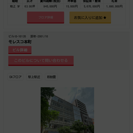
階数
広さ
賃料総額(税別)
坪単価
保証金・敷金
礼金
地上 5F
63.00坪
945,000円
15,000円
5,670,000円
1,890,000円
お気に入りに追加
フロア詳細
ビルID-10135
築年-2001/10
モレスコ本町
ビル詳細
OAフロア
駅上駅近
新耐震