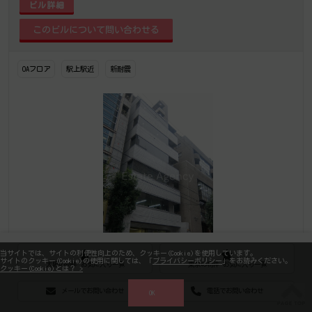
ビル詳細
OAフロア
駅上駅近
新耐震
当サイトでは、サイトの利便性向上のため、クッキー(Cookie)を使用しています。
サイトのクッキー(Cookie)の使用に関しては、「
プライバシーポリシー
」をお読みください。
大阪の物件 お気に入り一覧
東京の物件 お気に入り一覧
クッキー(Cookie)とは？ >
大阪府大阪市中央区平野町１丁目6番9号
メールでお問い合わせ
電話でお問い合わせ
OK
大阪メトロ堺筋線 北浜駅 徒歩5分、大阪メトロ堺筋線 堺筋本町駅 徒歩8分