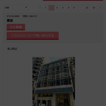
<
1
2
3
4
5
6
…
22
23
>
ビルID-9699
築年-1964/12
東栄
ビル詳細
駅上駅近