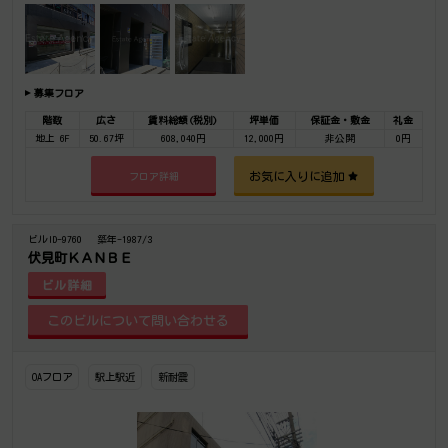
所、オフィス移転の事なら何でもご相談下さい。
募集フロア
階数
広さ
賃料総額(税別)
坪単価
保証金・敷金
礼金
地上 6F
50.67坪
608,040円
12,000円
非公開
0円
お気に入りに追加
フロア詳細
ビルID-9760
築年-1987/3
伏見町ＫＡＮＢＥ
ビル詳細
OAフロア
駅上駅近
新耐震