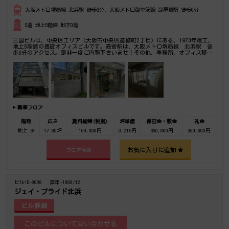
大阪メトロ堺筋線 北浜駅 徒歩3分、大阪メトロ御堂筋線 淀屋橋駅 徒歩6分
S造 地上5階建 地下0階
三国ビルは、中央区エリア（大阪市中央区道修町2丁目）にある、1970年竣工、
地上5階建の賃貸オフィスビルです。最寄駅は、大阪メトロ堺筋線 北浜駅 徒
歩3分のアクセス。是非一度ご内覧下さいませ！その他、事務所、オフィス移転
の事なら何でもご相談下さい。
募集フロア
階数
広さ
賃料総額(税別)
坪単価
保証金・敷金
礼金
地上 3F
17.80坪
164,000円
9,215円
360,800円
360,800円
お気に入りに追加
フロア詳細
ビルID-9808
築年-1980/12
ジェイ・プライド北浜
ビル詳細