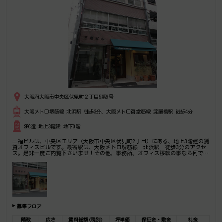
大阪府大阪市中央区伏見町２丁目5番9号
大阪メトロ堺筋線 北浜駅 徒歩3分、大阪メトロ御堂筋線 淀屋橋駅 徒歩4分
SRC造 地上3階建 地下0階
三福ビルは、中央区エリア（大阪市中央区伏見町2丁目）にある、地上3階建の賃
貸オフィスビルです。最寄駅は、大阪メトロ堺筋線 北浜駅 徒歩3分のアクセ
ス。是非一度ご内覧下さいませ！その他、事務所、オフィス移転の事なら何でも
ご相談下さい。
募集フロア
階数
広さ
賃料総額(税別)
坪単価
保証金・敷金
礼金