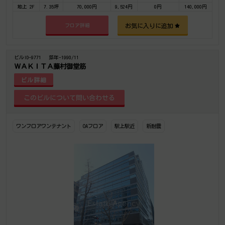
地上 2F
7.35坪
70,000円
9,524円
0円
140,000円
お気に入りに追加
フロア詳細
ビルID-9771
築年-1990/11
ＷＡＫＩＴＡ藤村御堂筋
ビル詳細
ワンフロアワンテナント
OAフロア
駅上駅近
新耐震