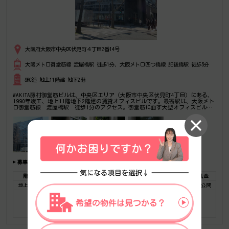
大阪府大阪市中央区伏見町４丁目2番14号
大阪メトロ御堂筋線 淀屋橋駅 徒歩1分、大阪メトロ四つ橋線 肥後橋駅 徒歩5分
SRC造 地上11階建 地下2階
WAKITA藤村御堂筋ビルは、中央区エリア（大阪市中央区伏見町4丁目）にある、
1990年竣工、地上11階地下2階建の賃貸オフィスビルです。最寄駅は、大阪メト
ロ御堂筋線 淀屋橋駅 徒歩1分のアクセス。御堂筋に面す大型オフィスビル！
利便性抜群。是非一度ご内覧下さいませ！その他、事務所、オフィス移転の事な
ら何でもご相談下さい。
募集フロア
階数
広さ
賃料総額(税別)
坪単価
保証金・敷金
礼金
地上 10F
118.72坪
非公開
非公開
非公開
非公開
お気に入りに追加
フロア詳細