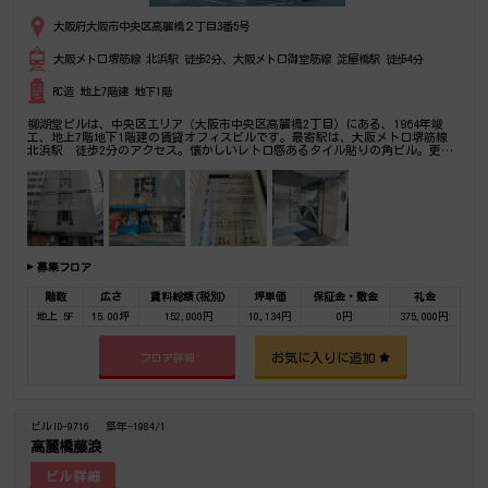
大阪府大阪市中央区高麗橋２丁目3番5号
大阪メトロ堺筋線 北浜駅 徒歩2分、大阪メトロ御堂筋線 淀屋橋駅 徒歩4分
RC造 地上7階建 地下1階
柳湖堂ビルは、中央区エリア（大阪市中央区高麗橋2丁目）にある、1964年竣
工、地上7階地下1階建の賃貸オフィスビルです。最寄駅は、大阪メトロ堺筋線
北浜駅 徒歩2分のアクセス。懐かしいレトロ感あるタイル貼りの角ビル。更に
2017年に耐震補強工事実施済み！1階はギャラリーです。是非一度ご内覧下さい
ませ！その他、事務所、オフィス移転の事なら何でもご相談下さい。
募集フロア
階数
広さ
賃料総額(税別)
坪単価
保証金・敷金
礼金
地上 5F
15.00坪
152,000円
10,134円
0円
375,000円
お気に入りに追加
フロア詳細
ビルID-9716
築年-1984/1
高麗橋藤浪
ビル詳細