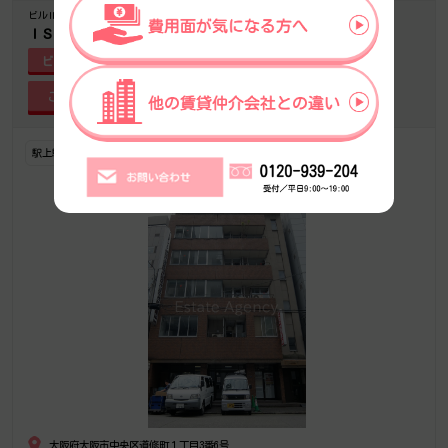
ビルID-9784
築年-1981/12
ＩＳＫビル東館
ビル詳細
駅上駅近
大阪府大阪市中央区道修町１丁目3番6号