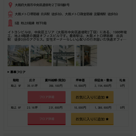
大阪府大阪市中央区道修町２丁目5番9号
大阪メトロ堺筋線 北浜駅 徒歩3分、大阪メトロ御堂筋線 淀屋橋駅 徒歩5分
S造 地上8階建 地下0階
イトヨシビルは、中央区エリア（大阪市中央区道修町2丁目）にある、1986年竣
工、地上8階建の賃貸オフィスビルです。最寄駅は、大阪メトロ堺筋線 北浜
駅 徒歩3分のアクセス。女性オーナーらしい心配りの行き届いた快適オフィ
ス。アイスもなかゼー六が有名です。是非一度ご内覧下さいませ！その他、事務
所、オフィス移転の事なら何でもご相談下さい。
募集フロア
階数
広さ
賃料総額(税別)
坪単価
保証金・敷金
礼金
地上 5F
35.91坪
359,100円
10,000円
2,154,600円
0円
お気に入りに追加
フロア詳細
地上 6F
23.16坪
231,600円
10,000円
1,389,600円
0円
お気に入りに追加
フロア詳細