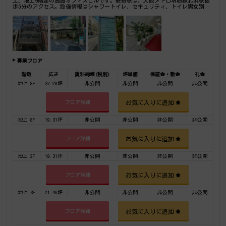
工、地上9階建の賃貸オフィスビルです。最寄駅は、大阪メトロ堺筋線北浜駅徒
歩5分のアクセス。設備情報はシャワートイレ、セキュリティ、トイレ男女別、
24時間利用可能、光回線。是非一度ご内覧下さいませ！ その他、事務所、オフ
ィス移転、不動産の事なら何でもお気軽にご相談下さい。
募集フロア
階数
広さ
賃料総額(税別)
坪単価
保証金・敷金
礼金
地上 8F
37.28坪
非公開
非公開
非公開
非公開
お気に入りに追加
フロア詳細
地上 8F
19.31坪
非公開
非公開
非公開
非公開
お気に入りに追加
フロア詳細
地上 2F
19.31坪
非公開
非公開
非公開
非公開
お気に入りに追加
フロア詳細
地上 3F
21.46坪
非公開
非公開
非公開
非公開
お気に入りに追加
フロア詳細