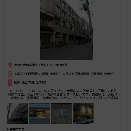
大阪府大阪市中央区伏見町２丁目6番6号
大阪メトロ堺筋線 北浜駅 徒歩5分、大阪メトロ御堂筋線 淀屋橋駅 徒歩6分
RC造 地上7階建 地下1階
THE TANABE BLDG.は、中央区エリア（大阪市中央区伏見町2丁目）にある、
1987年竣工、地上7階地下1階建の賃貸オフィスビルです。最寄駅は、大阪メト
ロ御堂筋線 淀屋橋駅 徒歩5分のアクセス。ベージュのタイル張りの外観はし
っかりした印象、エントランスも綺麗に整備されています。どっしりかまえて重
厚感のある外観・設備面もグレードアップ済。御堂筋から中に入るので落ち着い
たオフィス環境ですが、1階に郵便局が入っているため視認性は非常に高い事務
所物件です。地下にはレストランが入居中。機械式駐車場が併設されています。
是非一度ご内覧下さいませ！その他、事務所、オフィス移転の事なら何でもご相
談下さい。
募集フロア