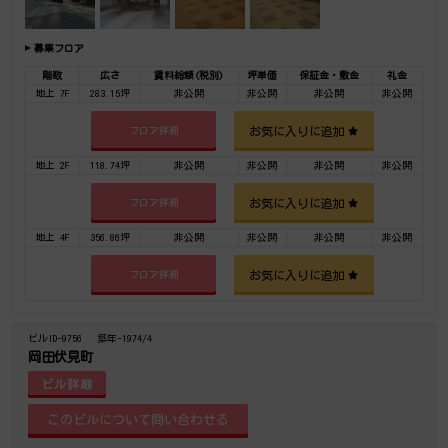
募集フロア
階数
広さ
賃料総額(税別)
坪単価
保証金・敷金
礼金
地上 7F
283.15坪
非公開
非公開
非公開
非公開
お気に入りに追加
フロア詳細
地上 2F
118.74坪
非公開
非公開
非公開
非公開
お気に入りに追加
フロア詳細
地上 4F
356.86坪
非公開
非公開
非公開
非公開
お気に入りに追加
フロア詳細
ビルID-9756
築年-1974/4
岡田伏見町
ビル詳細