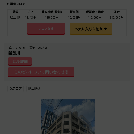
募集フロア
階数
広さ
賃料総額(税別)
坪単価
保証金・敷金
礼金
地上 8F
11.43坪
115,000円
10,062円
110,000円
330,000円
お気に入りに追加
フロア詳細
ビルID-9815
築年-1969/12
新芝川
ビル詳細
OAフロア
駅上駅近