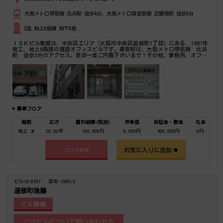
大阪メトロ堺筋線 北浜駅 徒歩4分、大阪メトロ御堂筋線 淀屋橋駅 徒歩9分
S造 地上6階建 地下0階
ＩＳＫビル東館は、中央区エリア（大阪市中央区道修町1丁目）にある、1981年
竣工、地上6階建の賃貸オフィスビルです。最寄駅は、大阪メトロ堺筋線 北浜
駅 徒歩3分のアクセス。是非一度ご内覧下さいませ！その他、事務所、オフィ
ス移転の事なら何でもご相談下さい。
募集フロア
階数
広さ
賃料総額(税別)
坪単価
保証金・敷金
礼金
地上 3F
20.00坪
160,000円
8,000円
480,000円
0円
お気に入りに追加
フロア詳細
ビルID-9797
築年-1989/2
道修町後藤
ビル詳細