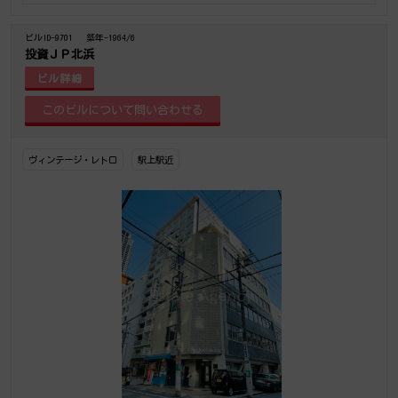
ビルID-9701
築年-1964/6
投資ＪＰ北浜
ビル詳細
ヴィンテージ・レトロ
駅上駅近