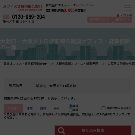
株式会社エステートエージェンシー
3,000
累計契約件数
件突破!!
ゲスト様
0120-939-204
お問い合わせ
ログイン
受付／平日9:00～19:00
大阪府・大阪メトロ堺筋線の賃貸オフィス・貸事務所
の一覧
賃貸オフィス・貸事務所総合TOP
大阪の賃貸オフィス・貸事務所
大阪府の沿線から探
検索条件
沿線名:
大阪メトロ堺筋線
検索条件に該当する1322件 を表示しています。
昇順
並び替え
坪数
賃料
築年
満室物件を表示する
降順
※並び替えをされる場合は、昇順もしくは降順を選択後、​並び替えしたい項目をクリックして
ください。