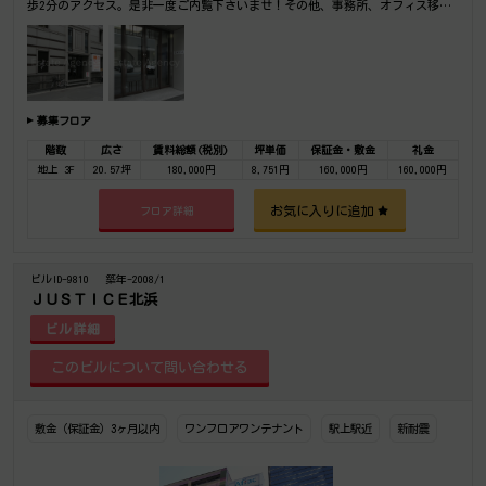
歩2分のアクセス。是非一度ご内覧下さいませ！その他、事務所、オフィス移転
の事なら何でもご相談下さい。
募集フロア
階数
広さ
賃料総額(税別)
坪単価
保証金・敷金
礼金
地上 3F
20.57坪
180,000円
8,751円
160,000円
160,000円
お気に入りに追加
フロア詳細
ビルID-9810
築年-2008/1
ＪＵＳＴＩＣＥ北浜
ビル詳細
敷金（保証金）3ヶ月以内
ワンフロアワンテナント
駅上駅近
新耐震