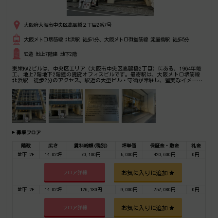
大阪府大阪市中央区高麗橋２丁目2番7号
大阪メトロ堺筋線 北浜駅 徒歩1分、大阪メトロ御堂筋線 淀屋橋駅 徒歩5分
RC造 地上7階建 地下2階
東栄KAZビルは、中央区エリア（大阪市中央区高麗橋2丁目）にある、1964年竣
工、地上7階地下2階建の賃貸オフィスビルです。最寄駅は、大阪メトロ堺筋線
北浜駅 徒歩2分のアクセス。駅近の大型ビル・守衛が常駐し、堅実なイメージ
が魅力です。是非一度ご内覧下さいませ！その他、事務所、オフィス移転の事な
ら何でもご相談下さい。
募集フロア
階数
広さ
賃料総額(税別)
坪単価
保証金・敷金
礼金
地下 2F
14.02坪
70,100円
5,000円
420,600円
0円
お気に入りに追加
フロア詳細
地下 2F
14.02坪
126,180円
9,000円
757,080円
0円
お気に入りに追加
フロア詳細