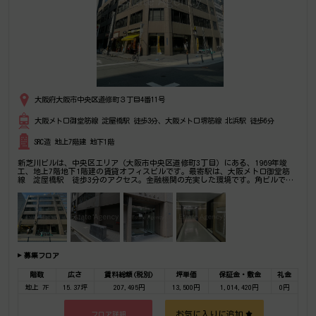
大阪府大阪市中央区道修町３丁目4番11号
大阪メトロ御堂筋線 淀屋橋駅 徒歩3分、大阪メトロ堺筋線 北浜駅 徒歩6分
SRC造 地上7階建 地下1階
新芝川ビルは、中央区エリア（大阪市中央区道修町3丁目）にある、1969年竣
工、地上7階地下1階建の賃貸オフィスビルです。最寄駅は、大阪メトロ御堂筋
線 淀屋橋駅 徒歩3分のアクセス。金融機関の充実した環境です。角ビルでど
の貸室も明るい。是非一度ご内覧下さいませ！その他、事務所、オフィス移転の
事なら何でもご相談下さい。
募集フロア
階数
広さ
賃料総額(税別)
坪単価
保証金・敷金
礼金
地上 7F
15.37坪
207,495円
13,500円
1,014,420円
0円
お気に入りに追加
フロア詳細