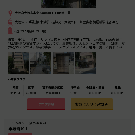
大阪府大阪市中央区平野町１丁目5番11号
大阪メトロ堺筋線 北浜駅 徒歩4分、大阪メトロ御堂筋線 淀屋橋駅 徒歩10分
S造 地上9階建 地下0階
胡屋ビルは、中央区エリア（大阪市中央区平野町1丁目）にある、1989年竣工、
地上9階建の賃貸オフィスビルです。最寄駅は、大阪メトロ堺筋線 北浜駅 徒
歩4分のアクセス。静な環境のリーズナブルオフィス。是非一度ご内覧下さいま
せ！その他、事務所、オフィス移転の事なら何でもご相談下さい。
募集フロア
階数
広さ
賃料総額(税別)
坪単価
保証金・敷金
礼金
地上 7F
25.90坪
246,000円
9,499円
600,000円
600,000円
お気に入りに追加
フロア詳細
ビルID-9844
築年-1989/4
平野町ＫＩ