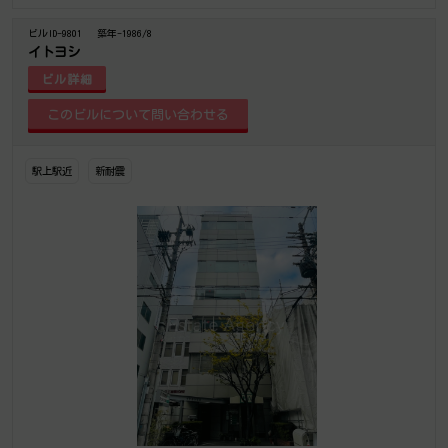
ビルID-9801
築年-1986/8
イトヨシ
ビル詳細
駅上駅近
新耐震