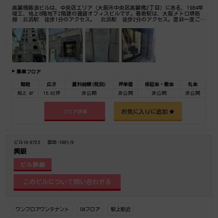
高麗橋藤浪ビルは、中央区エリア（大阪市中央区高麗橋2丁目）にある、1984年
竣工、地上8階地下2階建の賃貸オフィスビルです。最寄駅は、大阪メトロ堺筋
線 北浜駅 徒歩1分のアクセス。 北浜駅 徒歩2分のアクセス。是非一度ご内
覧下さいませ！その他、事務所、オフィス移転の事なら何でもご相談下さい。
募集フロア
階数
広さ
賃料総額(税別)
坪単価
保証金・敷金
礼金
地上 8F
15.92坪
非公開
非公開
非公開
非公開
お気に入りに追加
フロア詳細
ビルID-9723
築年-1961/9
興銀
ビル詳細
ワンフロアワンテナント
OAフロア
駅上駅近