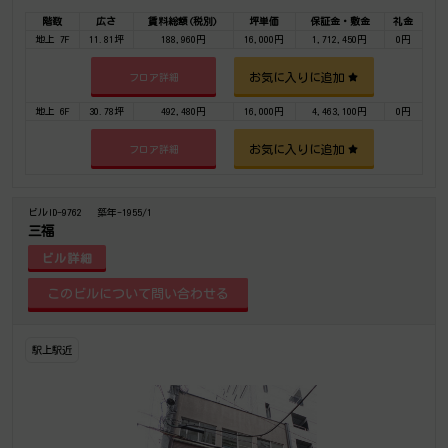
階数
広さ
賃料総額(税別)
坪単価
保証金・敷金
礼金
地上 7F
11.81坪
188,960円
16,000円
1,712,450円
0円
お気に入りに追加
フロア詳細
地上 6F
30.78坪
492,480円
16,000円
4,463,100円
0円
お気に入りに追加
フロア詳細
ビルID-9762
築年-1955/1
三福
ビル詳細
駅上駅近