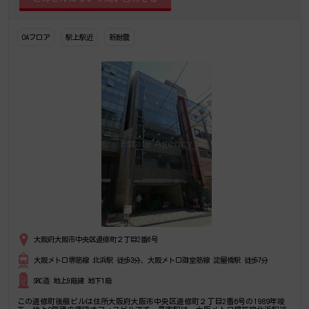
OAフロア
駅上駅近
新耐震
大阪府大阪市中央区道修町２丁目2番6号
大阪メトロ堺筋線 北浜駅 徒歩3分、大阪メトロ御堂筋線 淀屋橋駅 徒歩7分
SRC造 地上9階建 地下1階
この道修町後藤ビルは住所大阪府大阪市中央区道修町２丁目2番6号の1989年竣