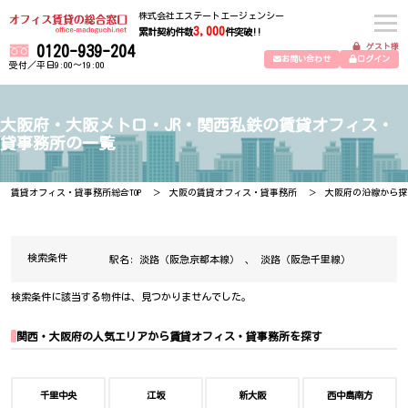
株式会社エステートエージェンシー
3,000
累計契約件数
件突破!!
ゲスト様
0120-939-204
お問い合わせ
ログイン
受付／平日9:00～19:00
大阪府・大阪メトロ・JR・関西私鉄の賃貸オフィス・
貸事務所の一覧
賃貸オフィス・貸事務所総合TOP
大阪の賃貸オフィス・貸事務所
大阪府の沿線から探
検索条件
駅名:
淡路（阪急京都本線）
、
淡路（阪急千里線）
検索条件に該当する物件は、見つかりませんでした。
関西・大阪府の人気エリアから賃貸オフィス・貸事務所を探す
千里中央
江坂
新大阪
西中島南方