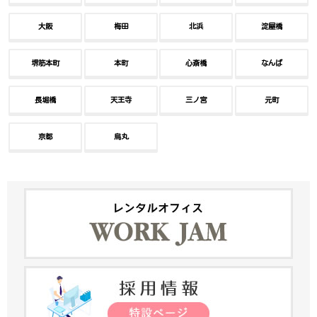
大阪
梅田
北浜
淀屋橋
堺筋本町
本町
心斎橋
なんば
長堀橋
天王寺
三ノ宮
元町
京都
烏丸