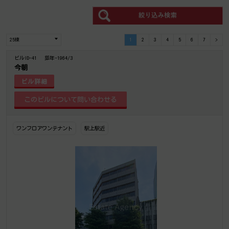
1
2
3
4
5
6
7
>
ビルID-41
築年-1964/3
今朝
ビル詳細
ワンフロアワンテナント
駅上駅近