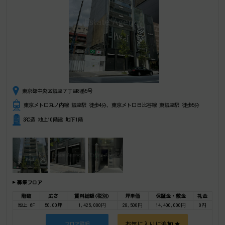
東京都中央区銀座７丁目8番5号
東京メトロ丸ノ内線 銀座駅 徒歩4分、東京メトロ日比谷線 東銀座駅 徒歩5分
SRC造 地上10階建 地下1階
募集フロア
階数
広さ
賃料総額(税別)
坪単価
保証金・敷金
礼金
地上 6F
50.00坪
1,425,000円
28,500円
14,400,000円
0円
お気に入りに追加
フロア詳細