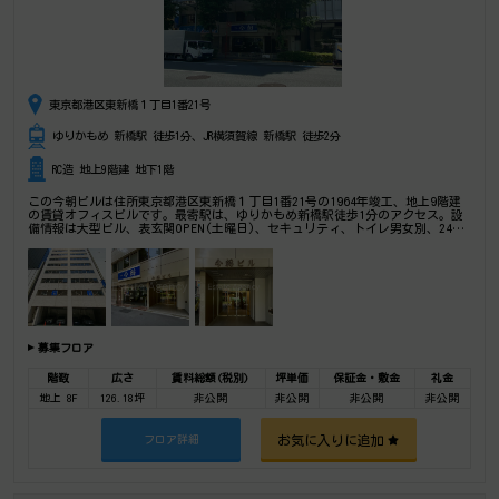
東京都港区東新橋１丁目1番21号
ゆりかもめ 新橋駅 徒歩1分、JR横須賀線 新橋駅 徒歩2分
RC造 地上9階建 地下1階
この今朝ビルは住所東京都港区東新橋１丁目1番21号の1964年竣工、地上9階建
の賃貸オフィスビルです。最寄駅は、ゆりかもめ新橋駅徒歩1分のアクセス。設
備情報は大型ビル、表玄関OPEN(土曜日)、セキュリティ、トイレ男女別、24時
間利用可能、光回線、有人警備、リノベーション済み、天井高2.6以上、部屋セ
キュリティ、1フロア1テナント。是非一度ご内覧下さいませ！ その他、事務
所、オフィス移転、不動産の事なら何でもお気軽にご相談下さい。
募集フロア
階数
広さ
賃料総額(税別)
坪単価
保証金・敷金
礼金
地上 8F
126.18坪
非公開
非公開
非公開
非公開
お気に入りに追加
フロア詳細