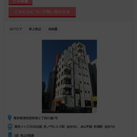
ビル詳細
OAフロア
駅上駅近
新耐震
東京都港区西新橋２丁目22番1号
東京メトロ日比谷線 虎ノ門ヒルズ駅 徒歩5分、JR山手線 新橋駅 徒歩7分
S造 地上9階建