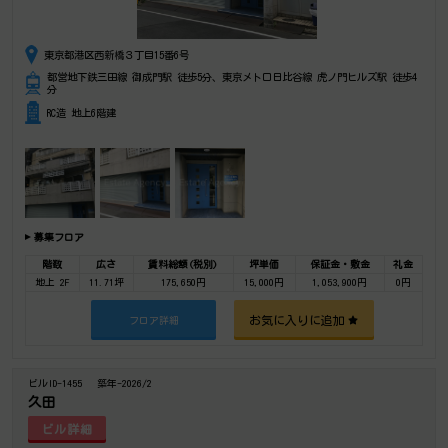
東京都港区西新橋３丁目15番6号
都営地下鉄三田線 御成門駅 徒歩5分、東京メトロ日比谷線 虎ノ門ヒルズ駅 徒歩4
分
RC造 地上6階建
募集フロア
階数
広さ
賃料総額(税別)
坪単価
保証金・敷金
礼金
地上 2F
11.71坪
175,650円
15,000円
1,053,900円
0円
お気に入りに追加
フロア詳細
ビルID-1455
築年-2026/2
久田
ビル詳細