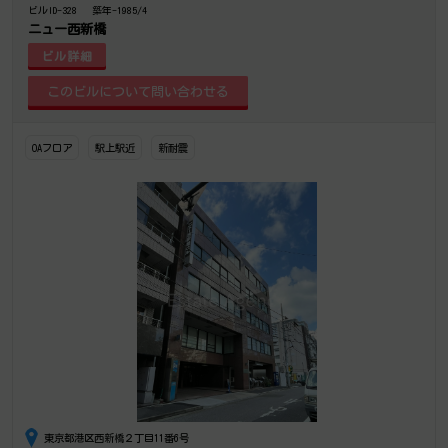
ビルID-328
築年-1985/4
ニュー西新橋
ビル詳細
OAフロア
駅上駅近
新耐震
東京都港区西新橋２丁目11番6号