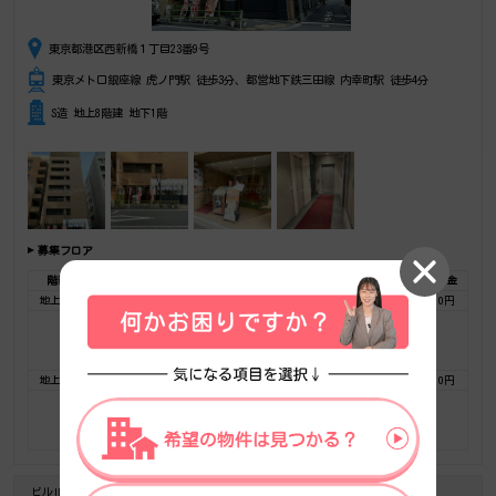
東京都港区西新橋１丁目23番9号
東京メトロ銀座線 虎ノ門駅 徒歩3分、都営地下鉄三田線 内幸町駅 徒歩4分
S造 地上8階建 地下1階
募集フロア
階数
広さ
賃料総額(税別)
坪単価
保証金・敷金
礼金
地上 3F
53.54坪
803,100円
15,000円
5,139,840円
0円
お気に入りに追加
フロア詳細
地上 4F
53.39坪
800,850円
15,000円
5,125,440円
0円
お気に入りに追加
フロア詳細
ビルID-1578
築年-1979/6