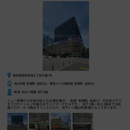
東京都港区新橋２丁目16番1号
JR山手線 新橋駅 徒歩2分、東京メトロ銀座線 新橋駅 徒歩2分
SRC造 地上11階建 地下4階
ニュー新橋ビルは目の前にSL広場を臨み、 各線 新橋駅 烏森口・日比谷口でて
すぐロケーションを備えるランドマークビルです。 地下1階～地上4階までは店
舗フロア、5～9階はオフィスフロア、地下2～3階は駐車場となっております。
（10～11階は住居仕様区画） 基準階面積としては約700坪と大型ビルとして位
置づけられますが、 どのフロアも最小 約10坪クラス～で分割されております。