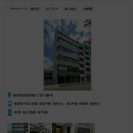
デザイナーズ・個性派
OAフロア
駅上駅近
新耐震
東京都港区新橋６丁目13番9号
都営地下鉄三田線 御成門駅 徒歩2分、JR山手線 新橋駅 徒歩8分
SRC造 地上7階建 地下0階