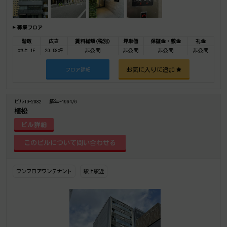
募集フロア
階数
広さ
賃料総額(税別)
坪単価
保証金・敷金
礼金
地上 1F
20.58坪
非公開
非公開
非公開
非公開
お気に入りに追加
フロア詳細
ビルID-2082
築年-1964/6
植松
ビル詳細
ワンフロアワンテナント
駅上駅近