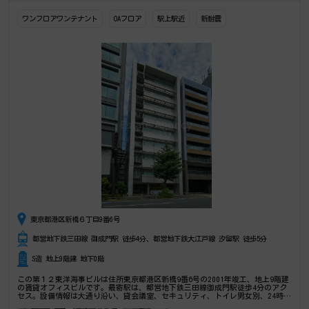
ワンフロアワンテナント
OAフロア
駅上駅近
新耐震
東京都港区新橋６丁目9番6号
都営地下鉄三田線 御成門駅 徒歩4分、都営地下鉄大江戸線 汐留駅 徒歩5分
S造 地上9階建 地下0階
この第１２東洋海事ビルは住所東京都港区新橋9番6号の2001年竣工、地上9階建
の賃貸オフィスビルです。最寄駅は、都営地下鉄三田線御成門駅徒歩4分のアク
セス。設備情報は大通り沿い、貸会議室、セキュリティ、トイレ男女別、24時間
利用可能、光回線、有人警備、部屋セキュリティ。是非一度ご内覧下さいませ！