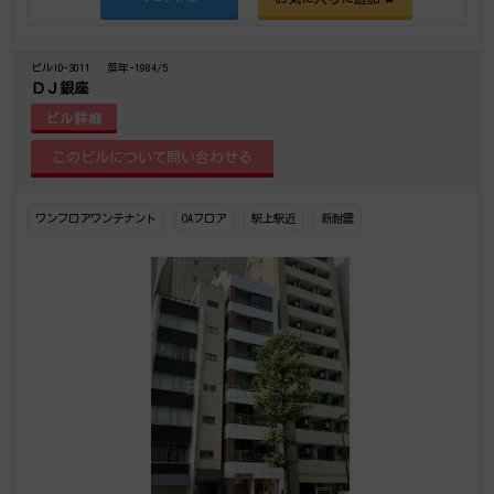
ビルID-3011
築年-1984/5
ＤＪ銀座
ビル詳細
ワンフロアワンテナント
OAフロア
駅上駅近
新耐震