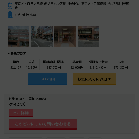
東京メトロ日比谷線 虎ノ門ヒルズ駅 徒歩4分、東京メトロ銀座線 虎ノ門駅 徒歩6
分
RC造 地上9階建
募集フロア
階数
広さ
賃料総額(税別)
坪単価
保証金・敷金
礼金
地上 9F
15.35坪
337,700円
22,000円
2,210,400円
276,300円
お気に入りに追加
フロア詳細
ビルID-517
築年-2005/3
クインズ
ビル詳細