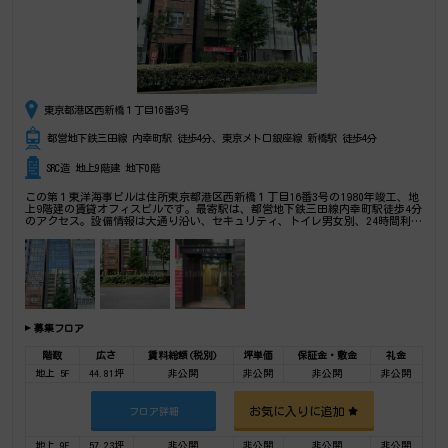
東京都港区西新橋１丁目16番3号
都営地下鉄三田線 内幸町駅 徒歩4分、東京メトロ銀座線 新橋駅 徒歩4分
SRC造 地上9階建 地下0階
この第１東洋海事ビルは住所東京都港区西新橋１丁目16番3号の1980年竣工、地
上9階建の賃貸オフィスビルです。最寄駅は、都営地下鉄三田線内幸町駅徒歩4分
のアクセス。設備情報は大通り沿い、セキュリティ、トイレ男女別、24時間利用
可能、光回線、部屋セキュリティ。是非一度ご内覧下さいませ！ その他、事務
所、オフィス移転、不動産の事なら何でもお気軽にご相談下さい。
募集フロア
階数
広さ
賃料総額(税別)
坪単価
保証金・敷金
礼金
地上 5F
44.81坪
非公開
非公開
非公開
非公開
お気に入りに追加
フロア詳細
地上 9F
57.23坪
非公開
非公開
非公開
非公開