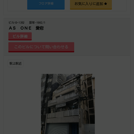
お気に入りに追加
フロア詳細
ビルID-1352
築年-1982/1
ＡＳ ＯＮＥ 愛宕
ビル詳細
駅上駅近