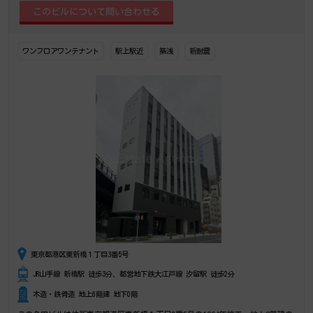
ワンフロアワンテナント
駅上駅近
築浅
新耐震
東京都港区東新橋１丁目3番5号
JR山手線 新橋駅 徒歩3分、都営地下鉄大江戸線 汐留駅 徒歩2分
木造・鉄骨造 地上6階建 地下0階