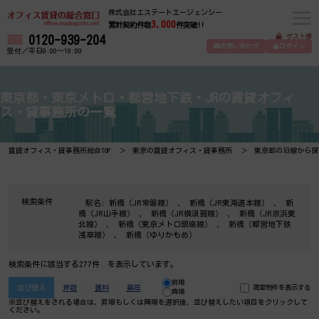
株式会社エステートエージェンシー
3,000
累計契約件数
件突破!!
ゲスト様
0120-939-204
お問い合わせ
ログイン
受付／平日9:00～19:00
東京都・東京メトロ・都営地下鉄・JRの賃貸オフィ
ス・貸事務所の一覧
賃貸オフィス・貸事務所総合TOP
東京の賃貸オフィス・貸事務所
東京都の沿線から探
検索条件
駅名:
新橋（JR常磐線）
、
新橋（JR東海道本線）
、
新
橋（JR山手線）
、
新橋（JR横須賀線）
、
新橋（JR京浜東
北線）
、
新橋（東京メトロ銀座線）
、
新橋（都営地下鉄
浅草線）
、
新橋（ゆりかもめ）
検索条件に該当する277件 を表示しています。
昇順
並び替え
坪数
賃料
築年
満室物件を表示する
降順
※並び替えをされる場合は、昇順もしくは降順を選択後、​並び替えしたい項目をクリックして
ください。