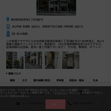
東京都港区新橋２丁目4番2号
JR山手線 新橋駅 徒歩2分、都営地下鉄三田線 内幸町駅 徒歩1分
S造 地上9階建
この新橋アオヤギビルは住所東京都港区新橋２丁目4番2号の1984年竣工、地上9
階建の賃貸オフィスビルです。最寄駅は、JR山手線新橋駅徒歩2分のアクセス。
設備情報は光回線。是非一度ご内覧下さいませ！ その他、事務所、オフィス移
転、不動産の事なら何でもお気軽にご相談下さい。
募集フロア
階数
広さ
賃料総額(税別)
坪単価
保証金・敷金
礼金
地上 1F
20.17坪
1,272,727円
63,100円
12,727,270円
2,545,454円
当サイトでは、サイトの利便性向上のため、クッキー(Cookie)を使用しています。
サイトのクッキー(Cookie)の使用に関しては、「
プライバシーポリシー
」をお読みください。
お気に入りに追加
フロア詳細
大阪の物件 お気に入り一覧
東京の物件 お気に入り一覧
クッキー(Cookie)とは？ >
メールでお問い合わせ
電話でお問い合わせ
OK
ビルID-3964
築年-1992/8