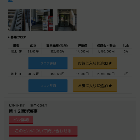
募集フロア
階数
広さ
賃料総額(税別)
坪単価
保証金・敷金
礼金
地上 9F
23.00坪
322,000円
14,000円
1,495,000円
0円
お気に入りに追加
フロア詳細
地上 8F
28.32坪
453,120円
16,000円
2,492,160円
0円
お気に入りに追加
フロア詳細
ビルID-3181
築年-2001/1
第１２東洋海事
ビル詳細