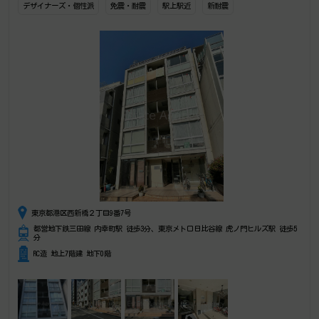
デザイナーズ・個性派
免震・耐震
駅上駅近
新耐震
東京都港区西新橋２丁目9番7号
都営地下鉄三田線 内幸町駅 徒歩3分、東京メトロ日比谷線 虎ノ門ヒルズ駅 徒歩5
分
RC造 地上7階建 地下0階