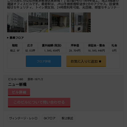
この久田ビルは住所東京都港区東新橋１丁目3番5号の1964年竣工、地上8階建の
賃貸オフィスビルです。最寄駅は、JR山手線新橋駅徒歩2分のアクセス。設備情
報はセキュリティ、トイレ男女別、24時間利用可能、光回線、部屋セキュリテ
ィ。是非一度ご内覧下さいませ！ その他、事務所、オフィス移転、不動産の事
なら何でもお気軽にご相談下さい。
募集フロア
階数
広さ
賃料総額(税別)
坪単価
保証金・敷金
礼金
地上 6F
52.03坪
1,545,454円
29,704円
18,545,448円
0円
お気に入りに追加
フロア詳細
ビルID-1490
築年-1971/2
ニュー新橋
ビル詳細
ヴィンテージ・レトロ
OAフロア
駅上駅近