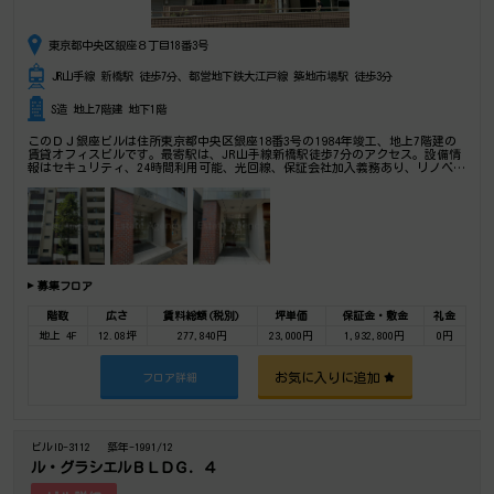
東京都中央区銀座８丁目18番3号
JR山手線 新橋駅 徒歩7分、都営地下鉄大江戸線 築地市場駅 徒歩3分
S造 地上7階建 地下1階
このＤＪ銀座ビルは住所東京都中央区銀座18番3号の1984年竣工、地上7階建の
賃貸オフィスビルです。最寄駅は、JR山手線新橋駅徒歩7分のアクセス。設備情
報はセキュリティ、24時間利用可能、光回線、保証会社加入義務あり、リノベー
ション済み。是非一度ご内覧下さいませ！ その他、事務所、オフィス移転、不
動産の事なら何でもお気軽にご相談下さい。
募集フロア
階数
広さ
賃料総額(税別)
坪単価
保証金・敷金
礼金
地上 4F
12.08坪
277,840円
23,000円
1,932,800円
0円
お気に入りに追加
フロア詳細
ビルID-3112
築年-1991/12
ル・グラシエルＢＬＤＧ．４