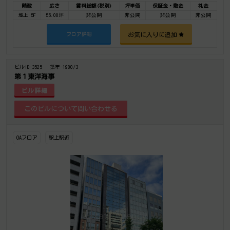
階数
広さ
賃料総額(税別)
坪単価
保証金・敷金
礼金
地上 5F
55.00坪
非公開
非公開
非公開
非公開
お気に入りに追加
フロア詳細
ビルID-3525
築年-1980/3
第１東洋海事
ビル詳細
OAフロア
駅上駅近