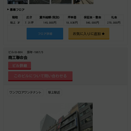
募集フロア
階数
広さ
賃料総額(税別)
坪単価
保証金・敷金
礼金
地上 3F
7.31坪
145,000円
19,836円
540,000円
270,000円
お気に入りに追加
フロア詳細
ビルID-664
築年-1967/5
商工聯合会
ビル詳細
ワンフロアワンテナント
駅上駅近