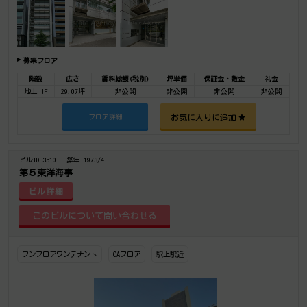
その他、事務所、オフィス移転、不動産の事なら何でもお気軽にご相談下さい。
募集フロア
階数
広さ
賃料総額(税別)
坪単価
保証金・敷金
礼金
地上 1F
29.07坪
非公開
非公開
非公開
非公開
お気に入りに追加
フロア詳細
ビルID-3510
築年-1973/4
第５東洋海事
ビル詳細
ワンフロアワンテナント
OAフロア
駅上駅近