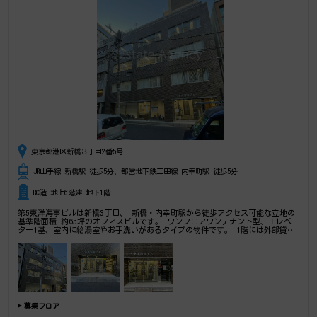
東京都港区新橋３丁目2番5号
JR山手線 新橋駅 徒歩5分、都営地下鉄三田線 内幸町駅 徒歩5分
RC造 地上6階建 地下1階
第5東洋海事ビルは新橋3丁目、 新橋・内幸町駅から徒歩アクセス可能な立地の
基準階面積 約65坪のオフィスビルです。 ワンフロアワンテナント型、エレベー
ター1基、室内に給湯室やお手洗いがあるタイプの物件です。 1階には外部貸し
も行っている貸会議室もあり、テナント様は割引価格で利用可能です。
募集フロア