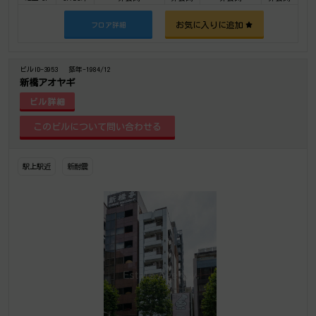
お気に入りに追加
フロア詳細
ビルID-3953
築年-1984/12
新橋アオヤギ
ビル詳細
駅上駅近
新耐震