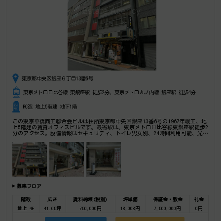
東京都中央区銀座６丁目13番6号
東京メトロ日比谷線 東銀座駅 徒歩2分、東京メトロ丸ノ内線 銀座駅 徒歩4分
RC造 地上5階建 地下1階
この東京華僑商工聯合会ビルは住所東京都中央区銀座13番6号の1967年竣工、地
上5階建の賃貸オフィスビルです。最寄駅は、東京メトロ日比谷線東銀座駅徒歩2
分のアクセス。設備情報はセキュリティ、トイレ男女別、24時間利用可能、光回
線、部屋セキュリティ、1フロア1テナント。是非一度ご内覧下さいませ！ その
他、事務所、オフィス移転、不動産の事なら何でもお気軽にご相談下さい。
募集フロア
階数
広さ
賃料総額(税別)
坪単価
保証金・敷金
礼金
地上 4F
41.65坪
750,000円
18,008円
7,500,000円
0円