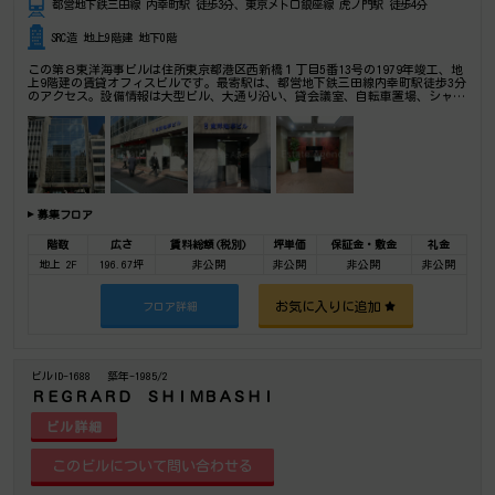
都営地下鉄三田線 内幸町駅 徒歩3分、東京メトロ銀座線 虎ノ門駅 徒歩4分
SRC造 地上9階建 地下0階
この第８東洋海事ビルは住所東京都港区西新橋１丁目5番13号の1979年竣工、地
上9階建の賃貸オフィスビルです。最寄駅は、都営地下鉄三田線内幸町駅徒歩3分
のアクセス。設備情報は大型ビル、大通り沿い、貸会議室、自転車置場、シャワ
ートイレ、セキュリティ、トイレ男女別、24時間利用可能、光回線、リノベーシ
ョン済み、部屋セキュリティ。是非一度ご内覧下さいませ！ その他、事務所、
オフィス移転、不動産の事なら何でもお気軽にご相談下さい。
募集フロア
階数
広さ
賃料総額(税別)
坪単価
保証金・敷金
礼金
地上 2F
196.67坪
非公開
非公開
非公開
非公開
お気に入りに追加
フロア詳細
ビルID-1688
築年-1985/2
ＲＥＧＲＡＲＤ ＳＨＩＭＢＡＳＨＩ
ビル詳細