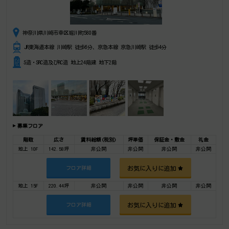
神奈川県川崎市幸区堀川町580番
JR東海道本線 川崎駅 徒歩6分、京急本線 京急川崎駅 徒歩4分
S造・SRC造及びRC造 地上24階建 地下2階
募集フロア
階数
広さ
賃料総額(税別)
坪単価
保証金・敷金
礼金
地上 10F
142.58坪
非公開
非公開
非公開
非公開
お気に入りに追加
フロア詳細
地上 15F
220.44坪
非公開
非公開
非公開
非公開
お気に入りに追加
フロア詳細