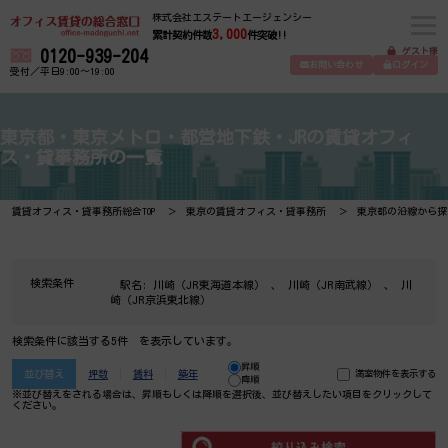
株式会社エステートエージェンシー
3,000
累計契約件数
件突破!!
ゲスト様
0120-939-204
お問い合わせ
ログイン
受付／平日9:00～19:00
東京都・東京メトロ・都営地下鉄・JRの賃貸オフィ
ス・貸事務所の一覧
賃貸オフィス・貸事務所総合TOP
東京の賃貸オフィス・貸事務所
東京都の沿線から探
検索条件
駅名:
川崎（JR東海道本線）
、
川崎（JR南武線）
、
川
崎（JR京浜東北線）
検索条件に該当する5件 を表示しています。
昇順
並び替え
坪数
賃料
築年
満室物件を表示する
降順
※並び替えをされる場合は、昇順もしくは降順を選択後、​並び替えしたい項目をクリックして
ください。