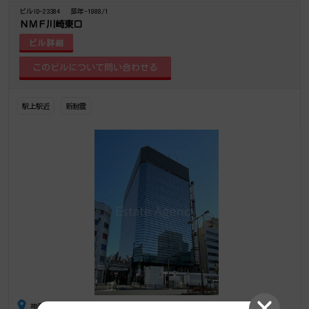
ビルID-23384
築年-1988/1
ＮＭＦ川崎東口
ビル詳細
駅上駅近
新耐震
神奈川県川崎市川崎区駅前本町3番1号