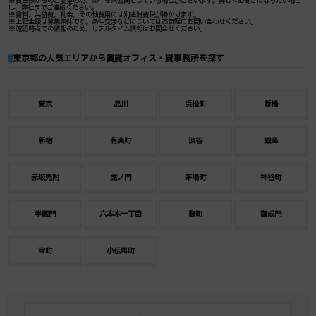
※貸主様からのご要望の為、条件を未公開としている場合がございます。詳しくお聞きになりたい場合
は、弊社までご連絡ください。
※賃料、共益費、礼金、その他費用には別途消費税が掛かります。
※上記金額は募集条件です。条件交渉などについてはお気軽にお問い合わせください。
※確認時点での情報のため、リアルタイム情報はお問合せください。
東京都の人気エリアから賃貸オフィス・貸事務所を探す
東京
品川
浜松町
新橋
新宿
有楽町
渋谷
銀座
赤坂見附
虎ノ門
茅場町
神谷町
半蔵門
六本木一丁目
麹町
御成門
宝町
小伝馬町