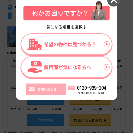
JR東海道本線 川崎駅 徒歩3分、京急大師線 京急川崎駅 徒歩5分
S造 地上12階建 地下1階
募集フロア
階数
広さ
賃料総額(税別)
坪単価
保証金・敷金
礼金
地上 3F
109.56坪
非公開
非公開
非公開
非公開
お気に入りに追加
フロア詳細
地上 3F
63.93坪
非公開
非公開
非公開
非公開
お気に入りに追加
フロア詳細
地上 3F
37.24坪
非公開
非公開
非公開
非公開
お気に入りに追加
フロア詳細