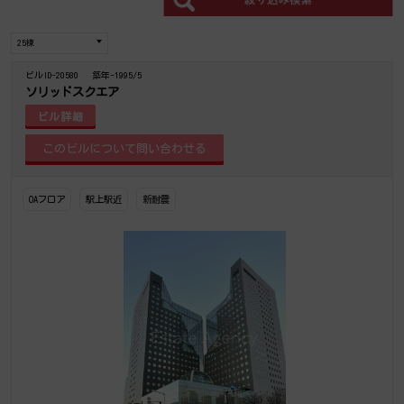
ビルID-20580
築年-1995/5
ソリッドスクエア
ビル詳細
OAフロア
駅上駅近
新耐震