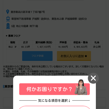
東京都品川区平塚１丁目7番7号
都営地下鉄浅草線 戸越駅 徒歩0分、東急池上線 戸越銀座駅 徒歩2分
S造 地上10階建 地下1階
募集フロア
階数
広さ
賃料総額(税別)
坪単価
保証金・敷金
礼金
地上 3F
89.23坪
1,427,637円
16,000円
8,565,822円
非公開
お気に入りに追加
フロア詳細
※貸主様からのご要望の為、条件を未公開としている場合がございます。詳しくお聞きになりたい場合
は、弊社までご連絡ください。
※賃料、共益費、礼金、その他費用には別途消費税が掛かります。
※上記金額は募集条件です。条件交渉などについてはお気軽にお問い合わせください。
※確認時点での情報のため、リアルタイム情報はお問合せください。
東京都の人気エリアから賃貸オフィス・貸事務所を探す
東京
品川
浜松町
新橋