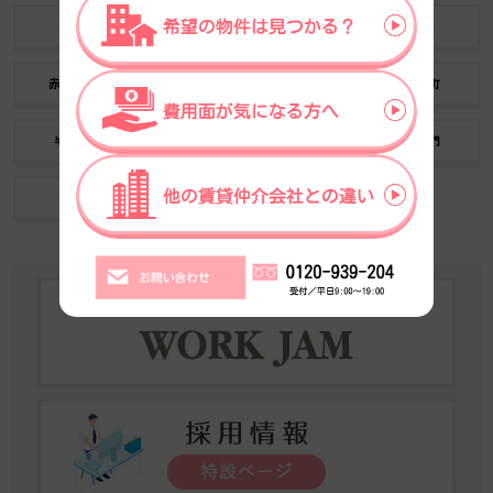
新宿
有楽町
渋谷
銀座
赤坂見附
虎ノ門
茅場町
神谷町
半蔵門
六本木一丁目
麹町
御成門
宝町
小伝馬町