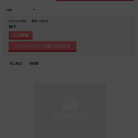
ビルID-29462
築年-1989/9
ＭＹ
ビル詳細
駅上駅近
新耐震