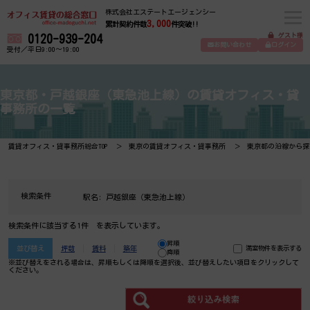
株式会社エステートエージェンシー
3,000
累計契約件数
件突破!!
ゲスト様
0120-939-204
お問い合わせ
ログイン
受付／平日9:00～19:00
東京都・戸越銀座（東急池上線）の賃貸オフィス・貸
事務所の一覧
賃貸オフィス・貸事務所総合TOP
東京の賃貸オフィス・貸事務所
東京都の沿線から探
検索条件
駅名:
戸越銀座（東急池上線）
検索条件に該当する1件 を表示しています。
昇順
並び替え
坪数
賃料
築年
満室物件を表示する
降順
※並び替えをされる場合は、昇順もしくは降順を選択後、​並び替えしたい項目をクリックして
ください。