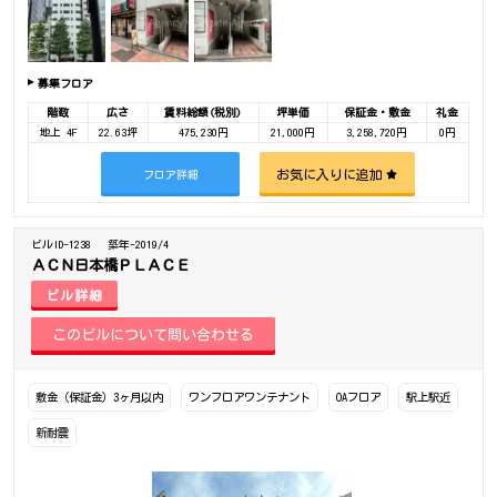
募集フロア
階数
広さ
賃料総額(税別)
坪単価
保証金・敷金
礼金
地上 4F
22.63坪
475,230円
21,000円
3,258,720円
0円
お気に入りに追加
フロア詳細
ビルID-1238
築年-2019/4
ＡＣＮ日本橋ＰＬＡＣＥ
ビル詳細
敷金（保証金）3ヶ月以内
ワンフロアワンテナント
OAフロア
駅上駅近
新耐震