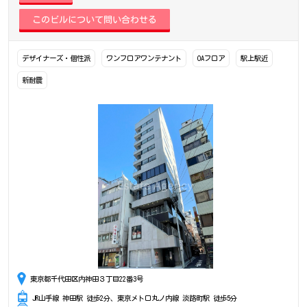
デザイナーズ・個性派
ワンフロアワンテナント
OAフロア
駅上駅近
新耐震
東京都千代田区内神田３丁目22番3号
JR山手線 神田駅 徒歩2分、東京メトロ丸ノ内線 淡路町駅 徒歩5分