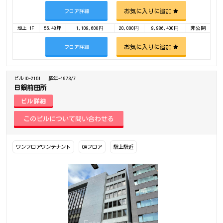
お気に入りに追加
フロア詳細
地上 1F
55.48坪
1,109,600円
20,000円
9,986,400円
非公開
お気に入りに追加
フロア詳細
ビルID-2151
築年-1973/7
日銀前田所
ビル詳細
ワンフロアワンテナント
OAフロア
駅上駅近