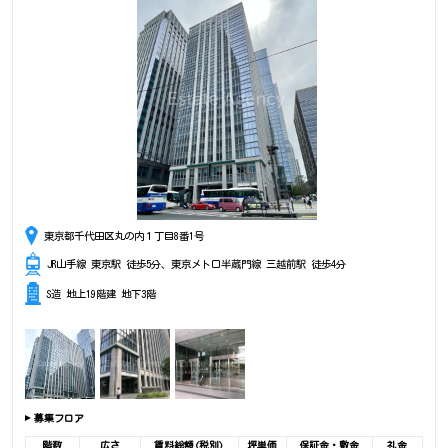
東京都千代田区丸の内１丁目8番1号
JR山手線 東京駅 徒歩5分、東京メトロ半蔵門線 三越前駅 徒歩4分
S造 地上19階建 地下3階
募集フロア
階数
広さ
賃料総額(税別)
坪単価
保証金・敷金
礼金