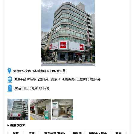
東京都中央区日本橋室町４丁目2番10号
JR山手線 神田駅 徒歩2分、東京メトロ銀座線 三越前駅 徒歩4分
SRC造 地上10階建 地下2階
募集フロア
階数
広さ
賃料総額(税別)
坪単価
保証金・敷金
礼金