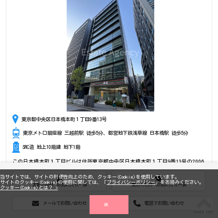
東京都中央区日本橋本町１丁目9番13号
東京メトロ銀座線 三越前駅 徒歩5分、都営地下鉄浅草線 日本橋駅 徒歩5分
SRC造 地上10階建 地下1階
この日本橋本町１丁目ビルは住所東京都中央区日本橋本町１丁目9番13号の2006
年竣工、地上10階建の賃貸オフィスビルです。最寄駅は、東京メトロ銀座線三越
前駅徒歩5分のアクセス。設備情報は大型ビル、シャワートイレ、身障者用トイ
当サイトでは、サイトの利便性向上のため、クッキー(Cookie)を使用しています。
レ、セキュリティ、トイレ男女別、24時間利用可能、光回線、非常用電源対策、
サイトのクッキー(Cookie)の使用に関しては、「
プライバシーポリシー
」をお読みください。
OAフロア、部屋セキュリティ。是非一度ご内覧下さいませ！ その他、事務所、
大阪の物件 お気に入り一覧
東京の物件 お気に入り一覧
クッキー(Cookie)とは？ >
オフィス移転、不動産の事なら何でもお気軽にご相談下さい。
メールでお問い合わせ
電話でお問い合わせ
OK