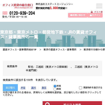
株式会社エステートエージェンシー
3,000
累計契約件数
件突破!!
ゲスト様
0120-939-204
お問い合わせ
ログイン
受付／平日9:00～19:00
東京都・東京メトロ・都営地下鉄・JRの賃貸オフィ
ス・貸事務所の一覧
賃貸オフィス・貸事務所総合TOP
東京の賃貸オフィス・貸事務所
東京都の沿線から探
検索条件
駅名:
三越前（東京メトロ銀座線）
、
三越前（東京メトロ
半蔵門線）
検索条件に該当する150件 を表示しています。
昇順
並び替え
坪数
賃料
築年
満室物件を表示する
降順
※並び替えをされる場合は、昇順もしくは降順を選択後、​並び替えしたい項目をクリックして
ください。