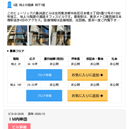
S造 地上10階建 地下1階
このヒューリック八重洲通ビルは住所東京都中央区日本橋３丁目5番12号の1992
年竣工、地上10階建の賃貸オフィスビルです。最寄駅は、東京メトロ東西線日本
橋駅徒歩4分のアクセス。設備情報は店舗相談、光回線。是非一度ご内覧下さい
ませ！ その他、事務所、オフィス移転、不動産の事なら何でもお気軽にご相談
下さい。
募集フロア
階数
広さ
賃料総額(税別)
坪単価
保証金・敷金
礼金
地上 2F
34.19坪
非公開
非公開
非公開
非公開
お気に入りに追加
フロア詳細
地上 10F
25.22坪
非公開
非公開
非公開
非公開
お気に入りに追加
フロア詳細
ビルID-2935
築年-2020/12
ＩＭ内神田
ビル詳細