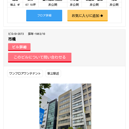
地上 4F
67.10坪
非公開
非公開
非公開
非公開
お気に入りに追加
フロア詳細
ビルID-2073
築年-1963/10
市橋
ビル詳細
ワンフロアワンテナント
駅上駅近