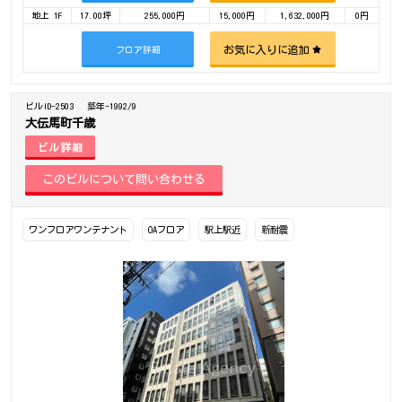
地上 1F
17.00坪
255,000円
15,000円
1,632,000円
0円
お気に入りに追加
フロア詳細
ビルID-2503
築年-1992/9
大伝馬町千歳
ビル詳細
ワンフロアワンテナント
OAフロア
駅上駅近
新耐震