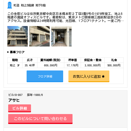
RC造 地上5階建 地下0階
この金原ビルは住所東京都中央区日本橋本町２丁目3番5号の1978年竣工、地上5
階建の賃貸オフィスビルです。最寄駅は、東京メトロ銀座線三越前駅徒歩2分の
アクセス。設備情報は24時間利用可能、光回線、1フロア1テナント。一度ご内覧
下さいませ！ その他、事務所、オフィス移転、不動産の事なら何でもお気軽に
ご相談下さい。
募集フロア
階数
広さ
賃料総額(税別)
坪単価
保証金・敷金
礼金
地上 3F
35.46坪
609,090円
17,178円
3,000,000円
500,000円
お気に入りに追加
フロア詳細
ビルID-997
築年-1988/6
アサヒ
ビル詳細