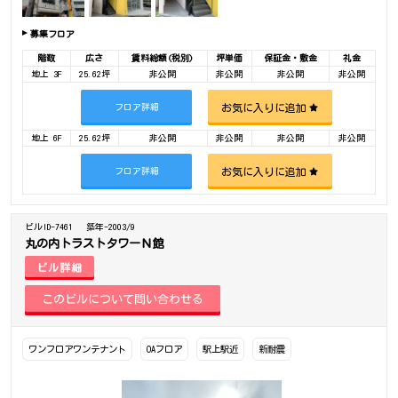
募集フロア
階数
広さ
賃料総額(税別)
坪単価
保証金・敷金
礼金
地上 3F
25.62坪
非公開
非公開
非公開
非公開
お気に入りに追加
フロア詳細
地上 6F
25.62坪
非公開
非公開
非公開
非公開
お気に入りに追加
フロア詳細
ビルID-7461
築年-2003/9
丸の内トラストタワーＮ館
ビル詳細
ワンフロアワンテナント
OAフロア
駅上駅近
新耐震