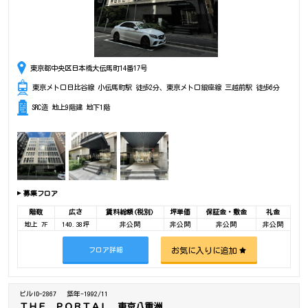
東京都中央区日本橋大伝馬町14番17号
東京メトロ日比谷線 小伝馬町駅 徒歩2分、東京メトロ銀座線 三越前駅 徒歩6分
SRC造 地上9階建 地下1階
募集フロア
階数
広さ
賃料総額(税別)
坪単価
保証金・敷金
礼金
地上 7F
140.38坪
非公開
非公開
非公開
非公開
お気に入りに追加
フロア詳細
ビルID-2867
築年-1992/11
ＴＨＥ ＰＯＲＴＡＬ 東京八重洲