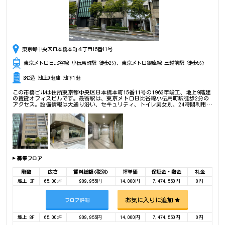
東京都中央区日本橋本町４丁目15番11号
東京メトロ日比谷線 小伝馬町駅 徒歩2分、東京メトロ銀座線 三越前駅 徒歩5分
SRC造 地上9階建 地下1階
この市橋ビルは住所東京都中央区日本橋本町15番11号の1963年竣工、地上9階建
の賃貸オフィスビルです。最寄駅は、東京メトロ日比谷線小伝馬町駅徒歩2分の
アクセス。設備情報は大通り沿い、セキュリティ、トイレ男女別、24時間利用可
能、光回線、リノベーション済み、部屋セキュリティ、1フロア1テナント。是非
一度ご内覧下さいませ！ その他、事務所、オフィス移転、不動産の事なら何で
もお気軽にご相談下さい。
募集フロア
階数
広さ
賃料総額(税別)
坪単価
保証金・敷金
礼金
地上 3F
65.00坪
909,955円
14,000円
7,474,550円
0円
お気に入りに追加
フロア詳細
地上 8F
65.00坪
909,955円
14,000円
7,474,550円
0円