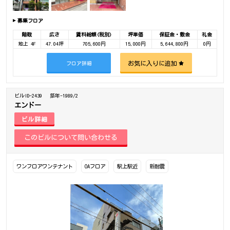
募集フロア
階数
広さ
賃料総額(税別)
坪単価
保証金・敷金
礼金
地上 4F
47.04坪
705,600円
15,000円
5,644,800円
0円
お気に入りに追加
フロア詳細
ビルID-2439
築年-1989/2
エンドー
ビル詳細
ワンフロアワンテナント
OAフロア
駅上駅近
新耐震