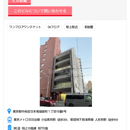
ビル詳細
ワンフロアワンテナント
OAフロア
駅上駅近
新耐震
東京都中央区日本橋堀留町１丁目10番9号
東京メトロ日比谷線 小伝馬町駅 徒歩3分、都営地下鉄浅草線 人形町駅 徒歩4分
SRC造 地上10階建 地下0階