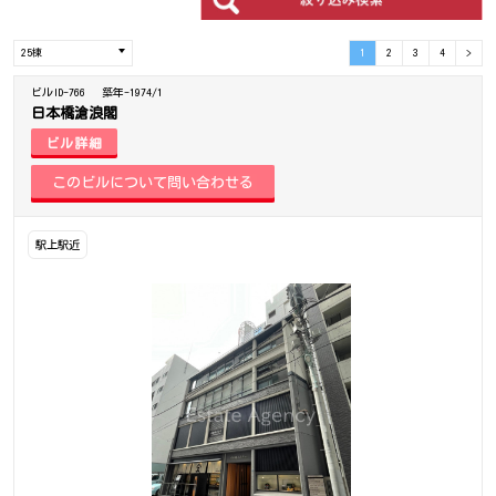
1
2
3
4
>
ビルID-766
築年-1974/1
日本橋滄浪閣
ビル詳細
駅上駅近