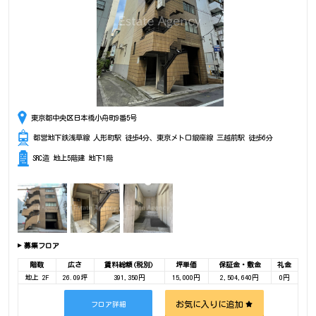
東京都中央区日本橋小舟町9番5号
都営地下鉄浅草線 人形町駅 徒歩4分、東京メトロ銀座線 三越前駅 徒歩6分
SRC造 地上5階建 地下1階
募集フロア
階数
広さ
賃料総額(税別)
坪単価
保証金・敷金
礼金
地上 2F
26.09坪
391,350円
15,000円
2,504,640円
0円
お気に入りに追加
フロア詳細