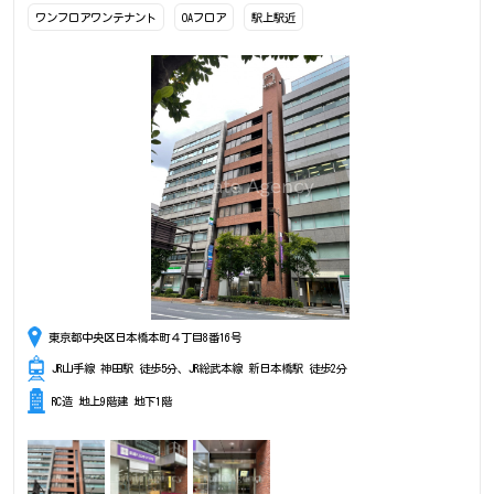
ワンフロアワンテナント
OAフロア
駅上駅近
東京都中央区日本橋本町４丁目8番16号
JR山手線 神田駅 徒歩5分、JR総武本線 新日本橋駅 徒歩2分
RC造 地上9階建 地下1階