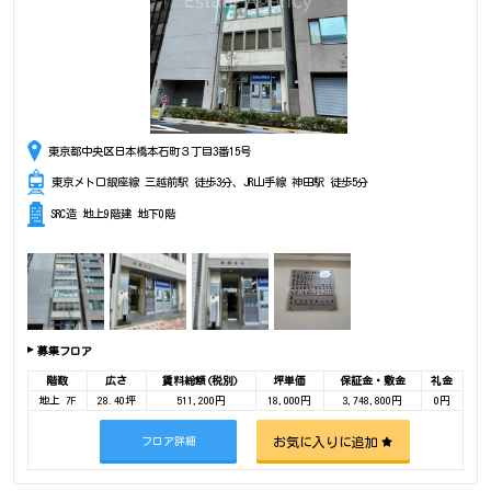
東京都中央区日本橋本石町３丁目3番15号
東京メトロ銀座線 三越前駅 徒歩3分、JR山手線 神田駅 徒歩5分
SRC造 地上9階建 地下0階
募集フロア
階数
広さ
賃料総額(税別)
坪単価
保証金・敷金
礼金
地上 7F
28.40坪
511,200円
18,000円
3,748,800円
0円
お気に入りに追加
フロア詳細