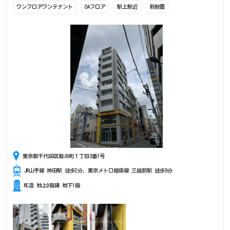
ワンフロアワンテナント
OAフロア
駅上駅近
新耐震
東京都千代田区鍛冶町１丁目3番1号
JR山手線 神田駅 徒歩2分、東京メトロ銀座線 三越前駅 徒歩5分
RC造 地上9階建 地下1階