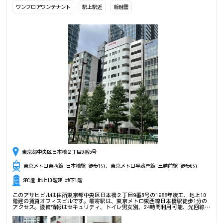
ワンフロアワンテナント
駅上駅近
新耐震
東京都中央区日本橋２丁目9番5号
東京メトロ東西線 日本橋駅 徒歩1分、東京メトロ半蔵門線 三越前駅 徒歩6分
SRC造 地上10階建 地下1階
このアサヒビルは住所東京都中央区日本橋２丁目9番5号の1988年竣工、地上10
階建の賃貸オフィスビルです。最寄駅は、東京メトロ東西線日本橋駅徒歩1分の
アクセス。設備情報はセキュリティ、トイレ男女別、24時間利用可能、光回線、
OAフロア、室内水回り、部屋セキュリティ。是非一度ご内覧下さいませ！ その
他、事務所、オフィス移転、不動産の事なら何でもお気軽にご相談下さい。