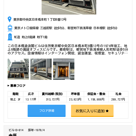
東京都中央区日本橋本町１丁目8番13号
東京メトロ銀座線 三越前駅 徒歩5分、都営地下鉄浅草線 日本橋駅 徒歩5分
RC造 地上6階建 地下1階
この日本橋滄浪閣ビルは住所東京都中央区日本橋本町8番13号の1974年竣工、地
上6階建の賃貸オフィスビルです。最寄駅は、都営地下鉄浅草線人形町駅徒歩5分
のアクセス。設備情報はインターフォン開錠、貸会議室、喫煙室、セキュリテ
ィ、トイレ男女別、24時間利用可能、光回線、リノベーション済み、OAフロ
ア、部屋セキュリティ。是非一度ご内覧下さいませ！ その他、事務所、オフィ
ス移転、不動産の事なら何でもお気軽にご相談下さい。
募集フロア
階数
広さ
賃料総額(税別)
坪単価
保証金・敷金
礼金
地上 3F
13.17坪
313,727円
23,823円
1,158,908円
289,727円
お気に入りに追加
フロア詳細
ビルID-814
築年-1978/4
金原