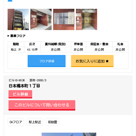
募集フロア
階数
広さ
賃料総額(税別)
坪単価
保証金・敷金
礼金
地上 7F
43.10坪
非公開
非公開
非公開
非公開
お気に入りに追加
フロア詳細
ビルID-9036
築年-2006/3
日本橋本町１丁目
ビル詳細
OAフロア
駅上駅近
新耐震