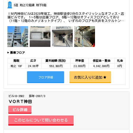
S造 地上12階建 地下0階
ＩＭ内神田ビルは2020年竣工、神田駅徒歩2分のスタイリッシュなオフィス・店
舗ビルです。 1～5階は店舗フロア、6階～12階はオフィスフロアとしており
（11階・12階のみメゾネットタイプ）、 いずれのフロアも天井をスケルトン化
しており天井高が期待できます。 またこの面積帯では嬉しい男女別トイレで、3
面採光のため室内は明るく感じられます。
募集フロア
階数
広さ
賃料総額(税別)
坪単価
保証金・敷金
礼金
地上 10F
24.06坪
553,380円
23,000円
4,042,080円
0円
お気に入りに追加
フロア詳細
ビルID-3582
築年-2007/3
ＶＯＲＴ神田
ビル詳細