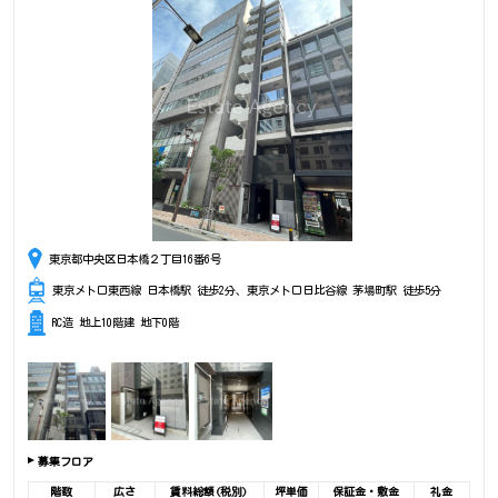
東京都中央区日本橋２丁目16番6号
東京メトロ東西線 日本橋駅 徒歩2分、東京メトロ日比谷線 茅場町駅 徒歩5分
RC造 地上10階建 地下0階
募集フロア
階数
広さ
賃料総額(税別)
坪単価
保証金・敷金
礼金