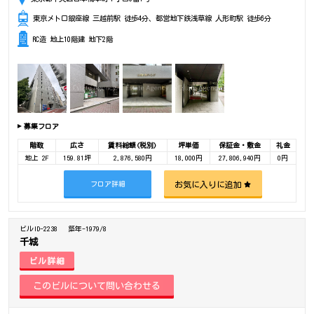
東京メトロ銀座線 三越前駅 徒歩4分、都営地下鉄浅草線 人形町駅 徒歩6分
RC造 地上10階建 地下2階
募集フロア
階数
広さ
賃料総額(税別)
坪単価
保証金・敷金
礼金
地上 2F
159.81坪
2,876,580円
18,000円
27,806,940円
0円
お気に入りに追加
フロア詳細
ビルID-2238
築年-1979/8
千城
ビル詳細