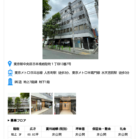
東京都中央区日本橋蛎殻町１丁目13番7号
東京メトロ日比谷線 人形町駅 徒歩3分、東京メトロ半蔵門線 水天宮前駅 徒歩3分
SRC造 地上7階建 地下1階
募集フロア
階数
広さ
賃料総額(税別)
坪単価
保証金・敷金
礼金
地上 3F
60.92坪
非公開
非公開
非公開
非公開