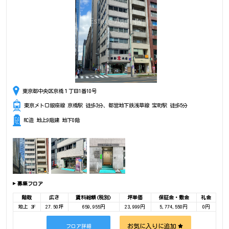
東京都中央区京橋１丁目1番10号
東京メトロ銀座線 京橋駅 徒歩3分、都営地下鉄浅草線 宝町駅 徒歩5分
RC造 地上9階建 地下0階
募集フロア
階数
広さ
賃料総額(税別)
坪単価
保証金・敷金
礼金
地上 3F
27.50坪
659,955円
23,999円
5,774,550円
0円
お気に入りに追加
フロア詳細