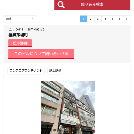
1
2
3
4
5
6
>
ビルID-614
築年-1961/5
桂昇茅場町
ビル詳細
ワンフロアワンテナント
駅上駅近