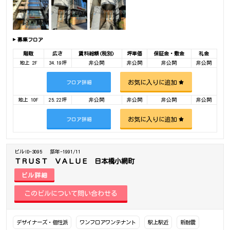
募集フロア
階数
広さ
賃料総額(税別)
坪単価
保証金・敷金
礼金
地上 2F
34.19坪
非公開
非公開
非公開
非公開
お気に入りに追加
フロア詳細
地上 10F
25.22坪
非公開
非公開
非公開
非公開
お気に入りに追加
フロア詳細
ビルID-3095
築年-1991/11
ＴＲＵＳＴ ＶＡＬＵＥ 日本橋小網町
ビル詳細
デザイナーズ・個性派
ワンフロアワンテナント
駅上駅近
新耐震