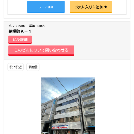
お気に入りに追加
フロア詳細
ビルID-2345
築年-1985/9
茅場町Ｋ－１
ビル詳細
駅上駅近
新耐震