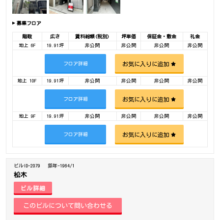
募集フロア
階数
広さ
賃料総額(税別)
坪単価
保証金・敷金
礼金
地上 6F
19.91坪
非公開
非公開
非公開
非公開
お気に入りに追加
フロア詳細
地上 10F
19.91坪
非公開
非公開
非公開
非公開
お気に入りに追加
フロア詳細
地上 9F
19.91坪
非公開
非公開
非公開
非公開
お気に入りに追加
フロア詳細
ビルID-2079
築年-1964/1
松木
ビル詳細