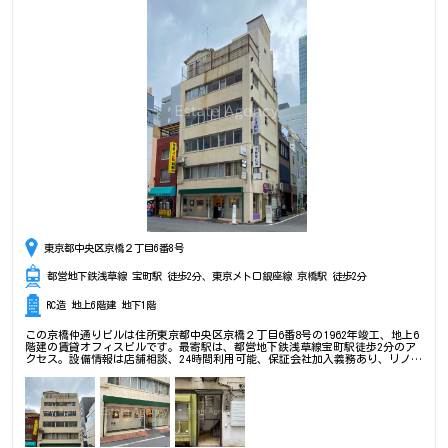
東京都中央区京橋２丁目6番8号
都営地下鉄浅草線 宝町駅 徒歩2分、東京メトロ銀座線 京橋駅 徒歩2分
RC造 地上6階建 地下1階
この京橋仲通りビルは住所東京都中央区京橋２丁目6番8号の1962年竣工、地上6
階建の賃貸オフィスビルです。最寄駅は、都営地下鉄浅草線宝町駅徒歩2分のア
クセス。設備情報は店舗相談、24時間利用可能、保証会社加入義務あり、リノベ
ーション済み。是非一度ご内覧下さいませ！ その他、事務所、オフィス移転、
不動産の事なら何でもお気軽にご相談下さい。