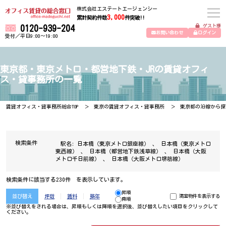
株式会社エステートエージェンシー
3,000
累計契約件数
件突破!!
ゲスト様
0120-939-204
お問い合わせ
ログイン
受付／平日9:00～19:00
東京都・東京メトロ・都営地下鉄・JRの賃貸オフィ
ス・貸事務所の一覧
賃貸オフィス・貸事務所総合TOP
東京の賃貸オフィス・貸事務所
東京都の沿線から探
検索条件
駅名:
日本橋（東京メトロ銀座線）
、
日本橋（東京メトロ
東西線）
、
日本橋（都営地下鉄浅草線）
、
日本橋（大阪
メトロ千日前線）
、
日本橋（大阪メトロ堺筋線）
検索条件に該当する230件 を表示しています。
昇順
並び替え
坪数
賃料
築年
満室物件を表示する
降順
※並び替えをされる場合は、昇順もしくは降順を選択後、​並び替えしたい項目をクリックして
ください。