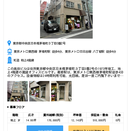
東京都中央区日本橋茅場町３丁目3番2号
東京メトロ東西線 茅場町駅 徒歩4分、東京メトロ日比谷線 八丁堀駅 徒歩4分
RC造 地上4階建
この高田ビルは住所東京都中央区日本橋茅場町３丁目3番2号の1973年竣工、地
上4階建の賃貸オフィスビルです。最寄駅は、東京メトロ東西線茅場町駅徒歩4分
のアクセス。設備情報は24時間利用可能、光回線。是非一度ご内覧下さいませ！
その他、事務所、オフィス移転、不動産の事なら何でもお気軽にご相談下さい。
募集フロア
階数
広さ
賃料総額(税別)
坪単価
保証金・敷金
礼金
地上 3F
14.00坪
170,000円
12,143円
510,000円
0円