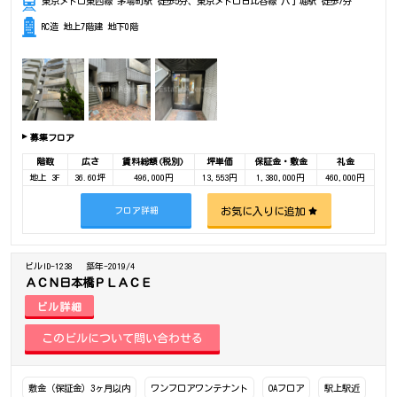
東京メトロ東西線 茅場町駅 徒歩5分、東京メトロ日比谷線 八丁堀駅 徒歩7分
RC造 地上7階建 地下0階
募集フロア
階数
広さ
賃料総額(税別)
坪単価
保証金・敷金
礼金
地上 3F
36.60坪
496,000円
13,553円
1,380,000円
460,000円
お気に入りに追加
フロア詳細
ビルID-1238
築年-2019/4
ＡＣＮ日本橋ＰＬＡＣＥ
ビル詳細
敷金（保証金）3ヶ月以内
ワンフロアワンテナント
OAフロア
駅上駅近