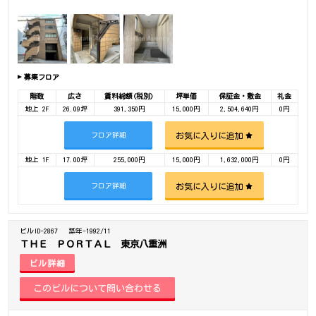
募集フロア
階数
広さ
賃料総額(税別)
坪単価
保証金・敷金
礼金
地上 2F
26.09坪
391,350円
15,000円
2,504,640円
0円
お気に入りに追加
フロア詳細
地上 1F
17.00坪
255,000円
15,000円
1,632,000円
0円
お気に入りに追加
フロア詳細
ビルID-2867
築年-1992/11
ＴＨＥ ＰＯＲＴＡＬ 東京八重洲
ビル詳細