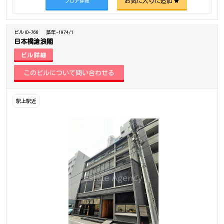
お気に入りに追加
フロア詳細
ビルID-766
築年-1974/1
日本橋滄浪閣
ビル詳細
駅上駅近