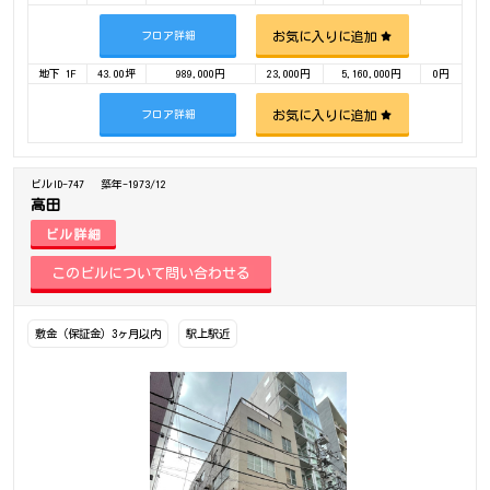
お気に入りに追加
フロア詳細
地下 1F
43.00坪
989,000円
23,000円
5,160,000円
0円
お気に入りに追加
フロア詳細
ビルID-747
築年-1973/12
高田
ビル詳細
敷金（保証金）3ヶ月以内
駅上駅近