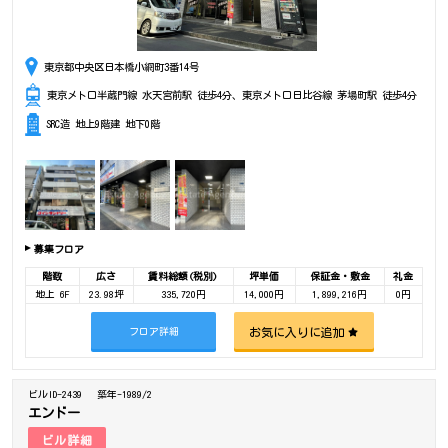
東京都中央区日本橋小網町3番14号
東京メトロ半蔵門線 水天宮前駅 徒歩4分、東京メトロ日比谷線 茅場町駅 徒歩4分
SRC造 地上9階建 地下0階
募集フロア
階数
広さ
賃料総額(税別)
坪単価
保証金・敷金
礼金
地上 6F
23.98坪
335,720円
14,000円
1,899,216円
0円
お気に入りに追加
フロア詳細
ビルID-2439
築年-1989/2
エンドー
ビル詳細