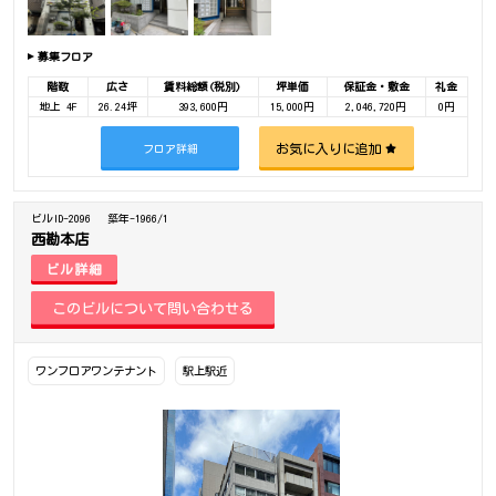
募集フロア
階数
広さ
賃料総額(税別)
坪単価
保証金・敷金
礼金
地上 4F
26.24坪
393,600円
15,000円
2,046,720円
0円
お気に入りに追加
フロア詳細
ビルID-2096
築年-1966/1
西勘本店
ビル詳細
ワンフロアワンテナント
駅上駅近