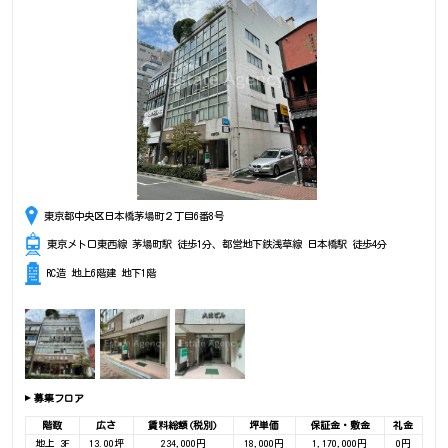
東京都中央区日本橋茅場町２丁目6番8号
東京メトロ東西線 茅場町駅 徒歩1分、都営地下鉄浅草線 日本橋駅 徒歩4分
RC造 地上6階建 地下1階
募集フロア
階数
広さ
賃料総額(税別)
坪単価
保証金・敷金
礼金
地上 3F
13.00坪
234,000円
18,000円
1,170,000円
0円