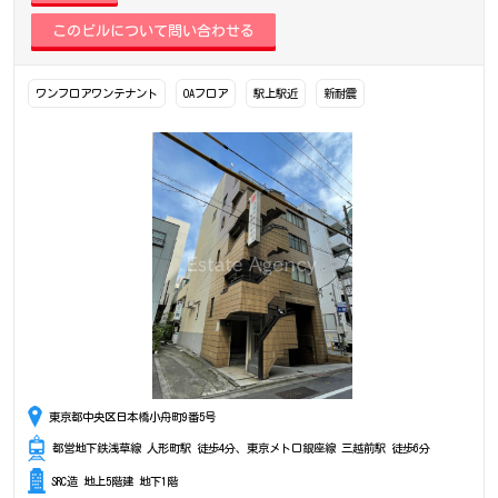
ワンフロアワンテナント
OAフロア
駅上駅近
新耐震
東京都中央区日本橋小舟町9番5号
都営地下鉄浅草線 人形町駅 徒歩4分、東京メトロ銀座線 三越前駅 徒歩6分
SRC造 地上5階建 地下1階