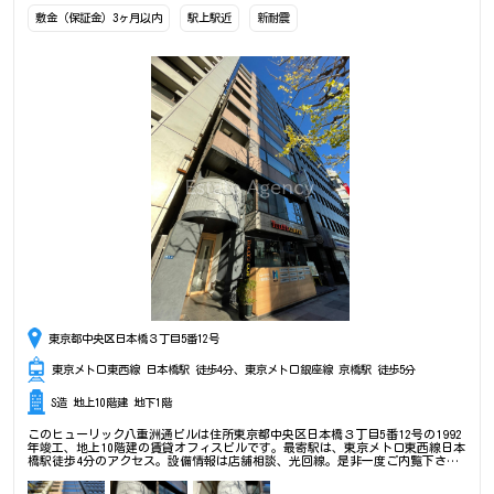
敷金（保証金）3ヶ月以内
駅上駅近
新耐震
東京都中央区日本橋３丁目5番12号
東京メトロ東西線 日本橋駅 徒歩4分、東京メトロ銀座線 京橋駅 徒歩5分
S造 地上10階建 地下1階
このヒューリック八重洲通ビルは住所東京都中央区日本橋３丁目5番12号の1992
年竣工、地上10階建の賃貸オフィスビルです。最寄駅は、東京メトロ東西線日本
橋駅徒歩4分のアクセス。設備情報は店舗相談、光回線。是非一度ご内覧下さい
ませ！ その他、事務所、オフィス移転、不動産の事なら何でもお気軽にご相談
下さい。