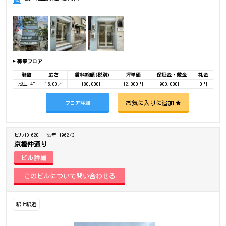
募集フロア
階数
広さ
賃料総額(税別)
坪単価
保証金・敷金
礼金
地上 4F
15.00坪
180,000円
12,000円
900,000円
0円
お気に入りに追加
フロア詳細
ビルID-620
築年-1962/3
京橋仲通り
ビル詳細
駅上駅近