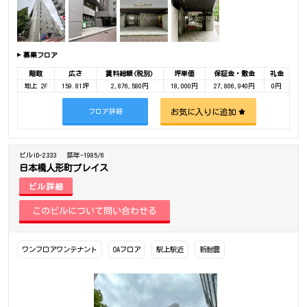
募集フロア
階数
広さ
賃料総額(税別)
坪単価
保証金・敷金
礼金
地上 2F
159.81坪
2,876,580円
18,000円
27,806,940円
0円
お気に入りに追加
フロア詳細
ビルID-2333
築年-1985/6
日本橋人形町プレイス
ビル詳細
ワンフロアワンテナント
OAフロア
駅上駅近
新耐震