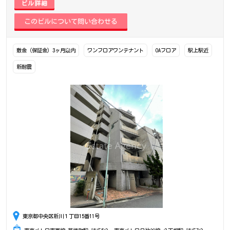
ビル詳細
敷金（保証金）3ヶ月以内
ワンフロアワンテナント
OAフロア
駅上駅近
新耐震
東京都中央区新川１丁目15番11号