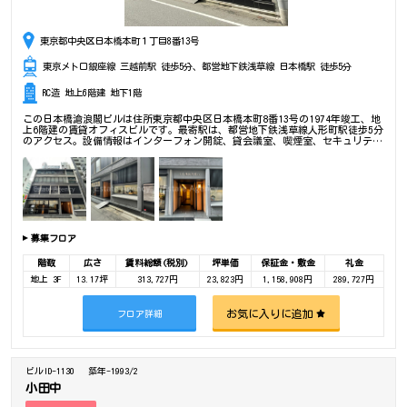
東京都中央区日本橋本町１丁目8番13号
東京メトロ銀座線 三越前駅 徒歩5分、都営地下鉄浅草線 日本橋駅 徒歩5分
RC造 地上6階建 地下1階
この日本橋滄浪閣ビルは住所東京都中央区日本橋本町8番13号の1974年竣工、地
上6階建の賃貸オフィスビルです。最寄駅は、都営地下鉄浅草線人形町駅徒歩5分
のアクセス。設備情報はインターフォン開錠、貸会議室、喫煙室、セキュリテ
ィ、トイレ男女別、24時間利用可能、光回線、リノベーション済み、OAフロ
ア、部屋セキュリティ。是非一度ご内覧下さいませ！ その他、事務所、オフィ
ス移転、不動産の事なら何でもお気軽にご相談下さい。
募集フロア
階数
広さ
賃料総額(税別)
坪単価
保証金・敷金
礼金
地上 3F
13.17坪
313,727円
23,823円
1,158,908円
289,727円
お気に入りに追加
フロア詳細
ビルID-1130
築年-1993/2
小田中