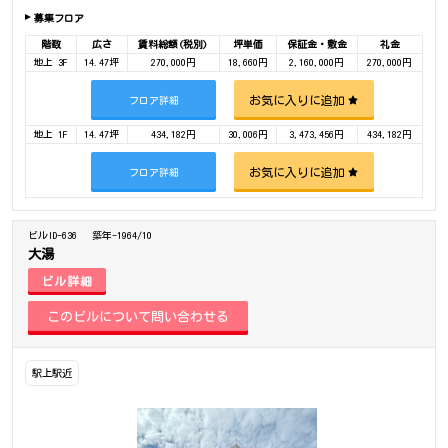
募集フロア
階数
広さ
賃料総額(税別)
坪単価
保証金・敷金
礼金
地上 3F
14.47坪
270,000円
18,660円
2,160,000円
270,000円
お気に入りに追加
フロア詳細
地上 1F
14.47坪
434,182円
30,006円
3,473,456円
434,182円
お気に入りに追加
フロア詳細
ビルID-636
築年-1964/10
大湯
ビル詳細
駅上駅近