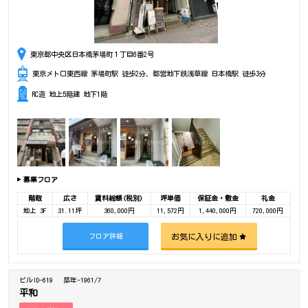
東京都中央区日本橋茅場町１丁目6番2号
東京メトロ東西線 茅場町駅 徒歩2分、都営地下鉄浅草線 日本橋駅 徒歩3分
RC造 地上5階建 地下1階
募集フロア
階数
広さ
賃料総額(税別)
坪単価
保証金・敷金
礼金
地上 3F
31.11坪
360,000円
11,572円
1,440,000円
720,000円
お気に入りに追加
フロア詳細
ビルID-619
築年-1961/7
平和