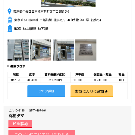
東京都中央区日本橋本石町３丁目3番15号
東京メトロ銀座線 三越前駅 徒歩3分、JR山手線 神田駅 徒歩5分
SRC造 地上9階建 地下0階
募集フロア
階数
広さ
賃料総額(税別)
坪単価
保証金・敷金
礼金
地上 7F
28.40坪
511,200円
18,000円
3,748,800円
0円
お気に入りに追加
フロア詳細
ビルID-2180
築年-1974/6
丸柏タマ
ビル詳細