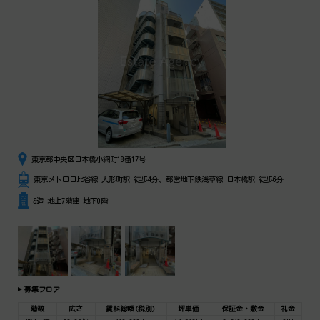
東京都中央区日本橋小網町18番17号
東京メトロ日比谷線 人形町駅 徒歩4分、都営地下鉄浅草線 日本橋駅 徒歩6分
S造 地上7階建 地下0階
募集フロア
階数
広さ
賃料総額(税別)
坪単価
保証金・敷金
礼金