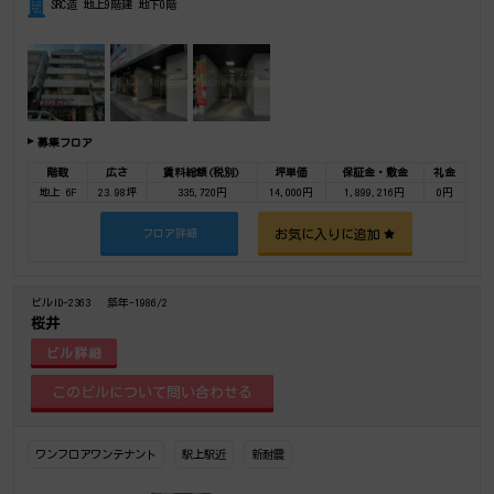
SRC造 地上9階建 地下0階
募集フロア
階数
広さ
賃料総額(税別)
坪単価
保証金・敷金
礼金
地上 6F
23.98坪
335,720円
14,000円
1,899,216円
0円
お気に入りに追加
フロア詳細
ビルID-2363
築年-1986/2
桜井
ビル詳細
ワンフロアワンテナント
駅上駅近
新耐震