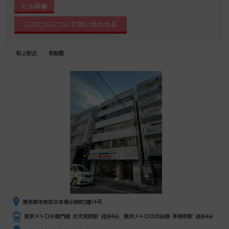
ビル詳細
駅上駅近
新耐震
東京都中央区日本橋小網町3番14号
東京メトロ半蔵門線 水天宮前駅 徒歩4分、東京メトロ日比谷線 茅場町駅 徒歩4分