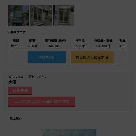
募集フロア
階数
広さ
賃料総額(税別)
坪単価
保証金・敷金
礼金
地上 4F
15.00坪
180,000円
12,000円
900,000円
0円
お気に入りに追加
フロア詳細
ビルID-636
築年-1964/10
大湯
ビル詳細
駅上駅近