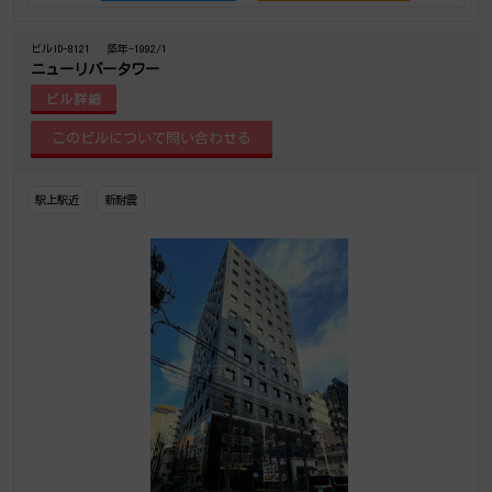
ビルID-8121
築年-1992/1
ニューリバータワー
ビル詳細
駅上駅近
新耐震