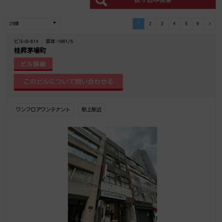
1
2
3
4
5
6
>
ビルID-614
築年-1961/5
桂昇茅場町
ビル詳細
ワンフロアワンテナント
駅上駅近