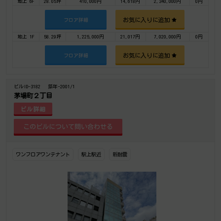
地上 6F
28.05坪
410,000円
14,618円
2,340,000円
0円
お気に入りに追加
フロア詳細
地上 1F
58.29坪
1,225,000円
21,017円
7,020,000円
0円
お気に入りに追加
フロア詳細
ビルID-3182
築年-2001/1
茅場町２丁目
ビル詳細
ワンフロアワンテナント
駅上駅近
新耐震