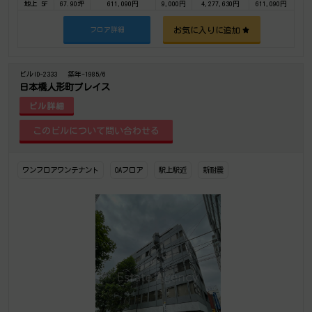
地上 5F
67.90坪
611,090円
9,000円
4,277,630円
611,090円
お気に入りに追加
フロア詳細
ビルID-2333
築年-1985/6
日本橋人形町プレイス
ビル詳細
ワンフロアワンテナント
OAフロア
駅上駅近
新耐震