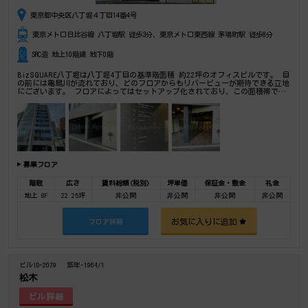
東京都中央区八丁堀４丁目14番4号
東京メトロ日比谷線 八丁堀駅 徒歩3分、東京メトロ東西線 茅場町駅 徒歩8分
SRC造 地上10階建 地下0階
BizSQUARE八丁堀は八丁堀4丁目の基準階面積 約22坪のオフィスビルです。 目
の前には亀島川が流れており、どのフロアからもリバービューが期待できる立地
にございます。 フロアによってはセットアップ化されており、この面積帯では
嬉しい男女別トイレ仕様となっております。 平日夜間や休日についてはエント
ランスのオートロックパネルにて来客対応も可能です。
募集フロア
階数
広さ
賃料総額(税別)
坪単価
保証金・敷金
礼金
地上 9F
22.25坪
非公開
非公開
非公開
非公開
お気に入りに追加
フロア詳細
ビルID-2079
築年-1964/1
松木
ビル詳細