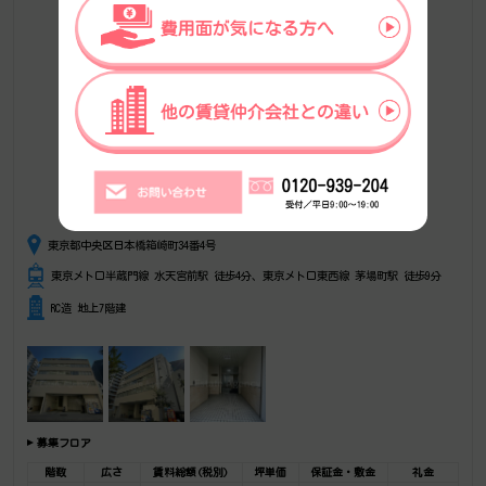
東京都中央区日本橋箱崎町34番4号
東京メトロ半蔵門線 水天宮前駅 徒歩4分、東京メトロ東西線 茅場町駅 徒歩9分
RC造 地上7階建
募集フロア
階数
広さ
賃料総額(税別)
坪単価
保証金・敷金
礼金