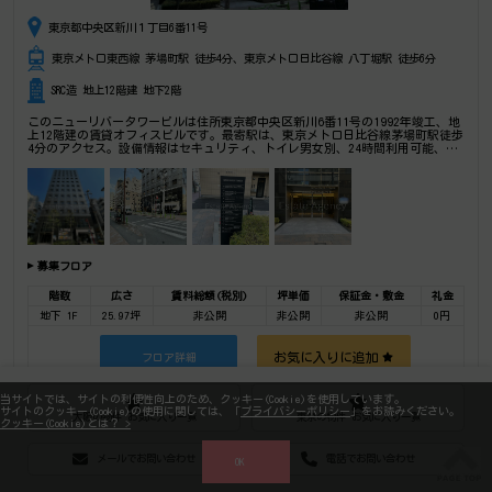
東京都中央区新川１丁目6番11号
東京メトロ東西線 茅場町駅 徒歩4分、東京メトロ日比谷線 八丁堀駅 徒歩6分
SRC造 地上12階建 地下2階
このニューリバータワービルは住所東京都中央区新川6番11号の1992年竣工、地
上12階建の賃貸オフィスビルです。最寄駅は、東京メトロ日比谷線茅場町駅徒歩
4分のアクセス。設備情報はセキュリティ、トイレ男女別、24時間利用可能、光
回線、天井高3以上、天井高2.6以上、部屋セキュリティ。是非一度ご内覧下さい
ませ！ その他、事務所、オフィス移転、不動産の事なら何でもお気軽にご相談
下さい。
募集フロア
階数
広さ
賃料総額(税別)
坪単価
保証金・敷金
礼金
地下 1F
25.97坪
非公開
非公開
非公開
0円
お気に入りに追加
フロア詳細
地下 1F
18.04坪
非公開
非公開
非公開
0円
当サイトでは、サイトの利便性向上のため、クッキー(Cookie)を使用しています。
サイトのクッキー(Cookie)の使用に関しては、「
プライバシーポリシー
」をお読みください。
大阪の物件 お気に入り一覧
東京の物件 お気に入り一覧
クッキー(Cookie)とは？ >
お気に入りに追加
フロア詳細
メールでお問い合わせ
電話でお問い合わせ
OK