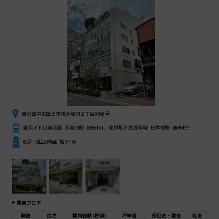
東京都中央区日本橋茅場町２丁目6番8号
東京メトロ東西線 茅場町駅 徒歩1分、都営地下鉄浅草線 日本橋駅 徒歩4分
RC造 地上6階建 地下1階
募集フロア
階数
広さ
賃料総額(税別)
坪単価
保証金・敷金
礼金