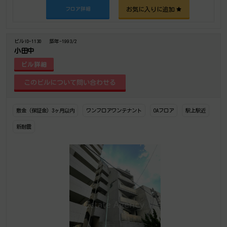
お気に入りに追加
フロア詳細
ビルID-1130
築年-1993/2
小田中
ビル詳細
敷金（保証金）3ヶ月以内
ワンフロアワンテナント
OAフロア
駅上駅近
新耐震