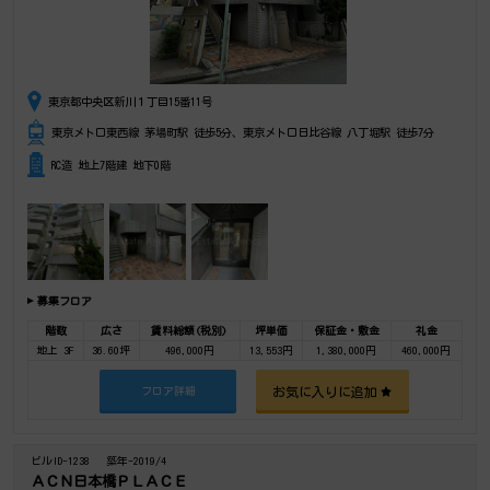
東京都中央区新川１丁目15番11号
東京メトロ東西線 茅場町駅 徒歩5分、東京メトロ日比谷線 八丁堀駅 徒歩7分
RC造 地上7階建 地下0階
募集フロア
階数
広さ
賃料総額(税別)
坪単価
保証金・敷金
礼金
地上 3F
36.60坪
496,000円
13,553円
1,380,000円
460,000円
お気に入りに追加
フロア詳細
ビルID-1238
築年-2019/4
ＡＣＮ日本橋ＰＬＡＣＥ