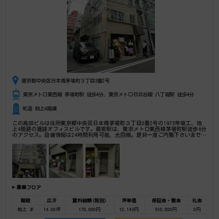
東京都中央区日本橋茅場町３丁目3番2号
東京メトロ東西線 茅場町駅 徒歩4分、東京メトロ日比谷線 八丁堀駅 徒歩4分
RC造 地上4階建
この高田ビルは住所東京都中央区日本橋茅場町３丁目3番2号の1973年竣工、地
上4階建の賃貸オフィスビルです。最寄駅は、東京メトロ東西線茅場町駅徒歩4分
のアクセス。設備情報は24時間利用可能、光回線。是非一度ご内覧下さいませ！
その他、事務所、オフィス移転、不動産の事なら何でもお気軽にご相談下さい。
募集フロア
階数
広さ
賃料総額(税別)
坪単価
保証金・敷金
礼金
地上 3F
14.00坪
170,000円
12,143円
510,000円
0円