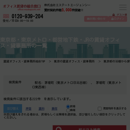
株式会社エステートエージェンシー
3,000
累計契約件数
件突破!!
ゲスト様
0120-939-204
お問い合わせ
ログイン
受付／平日9:00～19:00
東京都・東京メトロ・都営地下鉄・JRの賃貸オフィ
ス・貸事務所の一覧
賃貸オフィス・貸事務所総合TOP
東京の賃貸オフィス・貸事務所
東京都の沿線から探
検索条件
駅名:
茅場町（東京メトロ日比谷線）
、
茅場町（東京メト
ロ東西線）
検索条件に該当する222件 を表示しています。
昇順
並び替え
坪数
賃料
築年
満室物件を表示する
降順
※並び替えをされる場合は、昇順もしくは降順を選択後、​並び替えしたい項目をクリックして
ください。