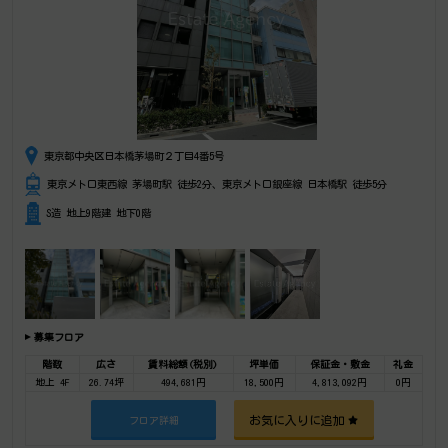
東京都中央区日本橋茅場町２丁目4番5号
東京メトロ東西線 茅場町駅 徒歩2分、東京メトロ銀座線 日本橋駅 徒歩5分
S造 地上9階建 地下0階
募集フロア
階数
広さ
賃料総額(税別)
坪単価
保証金・敷金
礼金
地上 4F
26.74坪
494,681円
18,500円
4,813,092円
0円
お気に入りに追加
フロア詳細