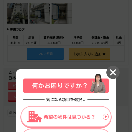
募集フロア
階数
広さ
賃料総額(税別)
坪単価
保証金・敷金
礼金
地上 4F
26.24坪
393,600円
15,000円
2,046,720円
0円
お気に入りに追加
フロア詳細
ビルID-2278
築年-1982/3
日本橋ウッドフィールド
ビル詳細
駅上駅近