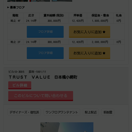
募集フロア
階数
広さ
賃料総額(税別)
坪単価
保証金・敷金
礼金
地上 4F
24.14坪
300,000円
12,428円
1,800,000円
0円
お気に入りに追加
フロア詳細
地上 2F
24.14坪
300,000円
12,428円
2,000,000円
0円
お気に入りに追加
フロア詳細
ビルID-3095
築年-1991/11
ＴＲＵＳＴ ＶＡＬＵＥ 日本橋小網町
ビル詳細
デザイナーズ・個性派
ワンフロアワンテナント
駅上駅近
新耐震