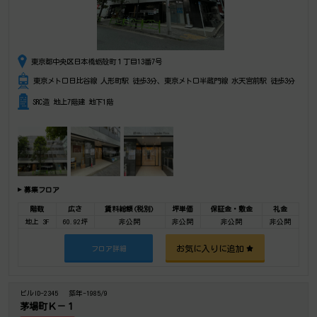
東京都中央区日本橋蛎殻町１丁目13番7号
東京メトロ日比谷線 人形町駅 徒歩3分、東京メトロ半蔵門線 水天宮前駅 徒歩3分
SRC造 地上7階建 地下1階
募集フロア
階数
広さ
賃料総額(税別)
坪単価
保証金・敷金
礼金
地上 3F
60.92坪
非公開
非公開
非公開
非公開
お気に入りに追加
フロア詳細
ビルID-2345
築年-1985/9
茅場町Ｋ－１