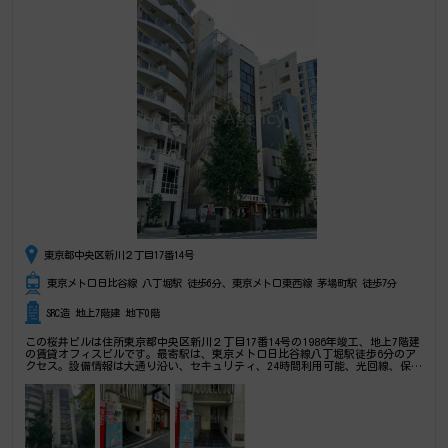
東京都中央区新川２丁目17番14号
東京メトロ日比谷線 八丁堀駅 徒歩6分、東京メトロ東西線 茅場町駅 徒歩7分
SRC造 地上7階建 地下0階
この桜井ビルは住所東京都中央区新川２丁目17番14号の1986年竣工、地上7階建
の賃貸オフィスビルです。最寄駅は、東京メトロ日比谷線八丁堀駅徒歩6分のア
クセス。設備情報は大通り沿い、セキュリティ、24時間利用可能、光回線、保証
会社加入義務あり。是非一度ご内覧下さいませ！ その他、事務所、オフィス移
転、不動産の事なら何でもお気軽にご相談下さい。