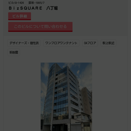
ビルID-1426
築年-1985/7
ＢｉｚＳＱＵＡＲＥ 八丁堀
ビル詳細
デザイナーズ・個性派
ワンフロアワンテナント
OAフロア
駅上駅近
新耐震