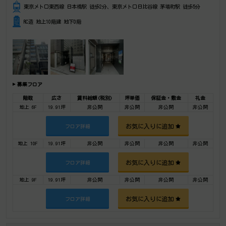
東京メトロ東西線 日本橋駅 徒歩2分、東京メトロ日比谷線 茅場町駅 徒歩5分
RC造 地上10階建 地下0階
募集フロア
階数
広さ
賃料総額(税別)
坪単価
保証金・敷金
礼金
地上 6F
19.91坪
非公開
非公開
非公開
非公開
お気に入りに追加
フロア詳細
地上 10F
19.91坪
非公開
非公開
非公開
非公開
お気に入りに追加
フロア詳細
地上 9F
19.91坪
非公開
非公開
非公開
非公開
お気に入りに追加
フロア詳細