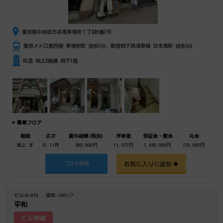
東京都中央区日本橋茅場町１丁目6番2号
東京メトロ東西線 茅場町駅 徒歩2分、都営地下鉄浅草線 日本橋駅 徒歩3分
RC造 地上5階建 地下1階
募集フロア
階数
広さ
賃料総額(税別)
坪単価
保証金・敷金
礼金
地上 3F
31.11坪
360,000円
11,572円
1,440,000円
720,000円
お気に入りに追加
フロア詳細
ビルID-619
築年-1961/7
平和
ビル詳細