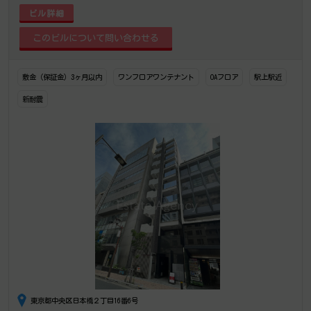
ビル詳細
敷金（保証金）3ヶ月以内
ワンフロアワンテナント
OAフロア
駅上駅近
新耐震
東京都中央区日本橋２丁目16番6号