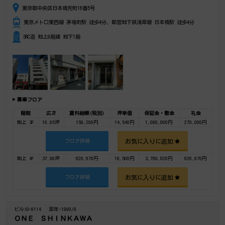
東京都中央区日本橋兜町16番5号
東京メトロ東西線 茅場町駅 徒歩4分、都営地下鉄浅草線 日本橋駅 徒歩4分
SRC造 地上9階建 地下1階
募集フロア
階数
広さ
賃料総額(税別)
坪単価
保証金・敷金
礼金
地上 3F
10.95坪
159,200円
14,540円
1,080,000円
270,000円
お気に入りに追加
フロア詳細
地上 4F
37.98坪
626,670円
16,500円
3,760,020円
626,670円
お気に入りに追加
フロア詳細
ビルID-8114
築年-1990/8
ＯＮＥ ＳＨＩＮＫＡＷＡ