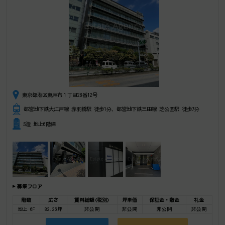
東京都港区東麻布１丁目28番12号
都営地下鉄大江戸線 赤羽橋駅 徒歩1分、都営地下鉄三田線 芝公園駅 徒歩7分
S造 地上6階建
募集フロア
階数
広さ
賃料総額(税別)
坪単価
保証金・敷金
礼金
地上 6F
82.26坪
非公開
非公開
非公開
非公開