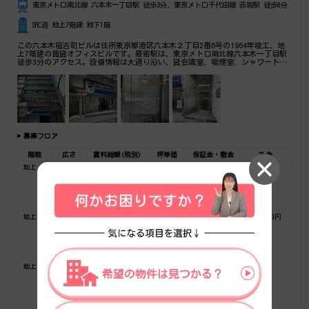
東京メトロ南北線 六本木一丁目駅 徒歩3分、東京メトロ千代田線 赤坂駅 徒歩8分
SRC造 地上7階建 地下1階
この六本木福吉町ビルは住所東京都港区六本木２丁目2番6号の1964年竣工、地
上7階建の賃貸オフィスビルです。最寄駅は、東京メトロ南北線六本木一丁目駅
徒歩3分のアクセス。設備情報は大通り沿い、貸会議室、喫煙室、シャワートイ
レ、セキュリティ、トイレ男女別、24時間利用可能、光回線、有人警備、OAフ
ロア、天井高2.6以上、部屋セキュリティ。是非一度ご内覧下さいませ！ その
他、事務所、オフィス移転、不動産の事なら何でもお気軽にご相談下さい。
募集フロア
階数
広さ
賃料総額(税別)
坪単価
保証金・敷金
礼金
地上 1F
37.99坪
721,810円
19,000円
2,583,320円
0円
お気に入りに追加
フロア詳細
地上 2F
38.50坪
550,322円
14,295円
1,925,000円
481,250円
お気に入りに追加
フロア詳細
地上 2F
32.21坪
462,694円
14,366円
1,595,496円
0円
お気に入りに追加
フロア詳細