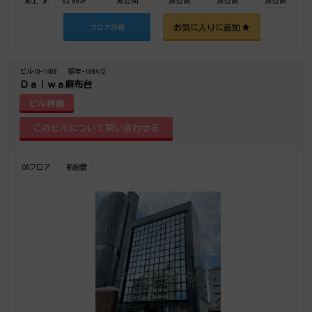
地上 3F
53.69坪
非公開
非公開
非公開
非公開
お気に入りに追加
フロア詳細
ビルID-1408
築年-1984/2
Ｄａｉｗａ麻布台
ビル詳細
OAフロア
新耐震