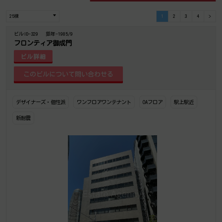
1
2
3
4
>
ビルID-329
築年-1985/9
フロンティア御成門
ビル詳細
デザイナーズ・個性派
ワンフロアワンテナント
OAフロア
駅上駅近
新耐震