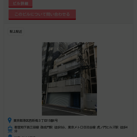
ビル詳細
駅上駅近
東京都港区西新橋３丁目15番6号
都営地下鉄三田線 御成門駅 徒歩5分、東京メトロ日比谷線 虎ノ門ヒルズ駅 徒歩4
分