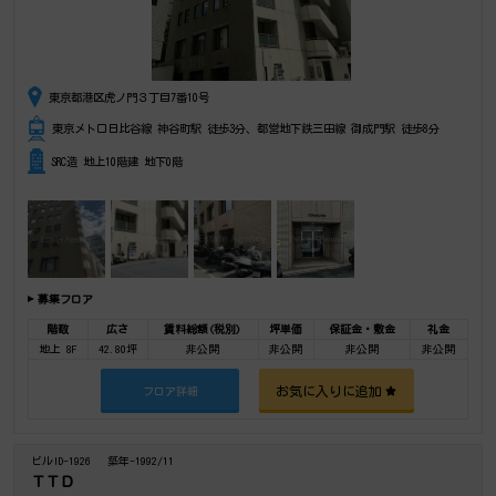
東京都港区虎ノ門３丁目7番10号
東京メトロ日比谷線 神谷町駅 徒歩3分、都営地下鉄三田線 御成門駅 徒歩8分
SRC造 地上10階建 地下0階
募集フロア
階数
広さ
賃料総額(税別)
坪単価
保証金・敷金
礼金
地上 8F
42.80坪
非公開
非公開
非公開
非公開
お気に入りに追加
フロア詳細
ビルID-1926
築年-1992/11
ＴＴＤ