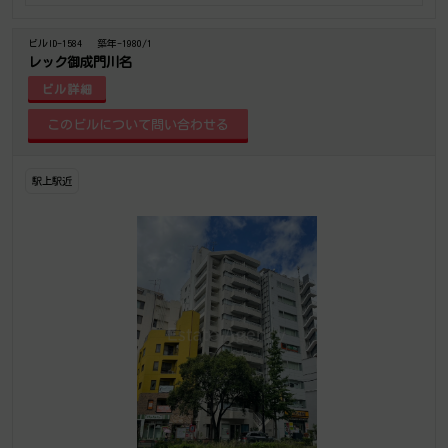
ビルID-1584
築年-1980/1
レック御成門川名
ビル詳細
駅上駅近