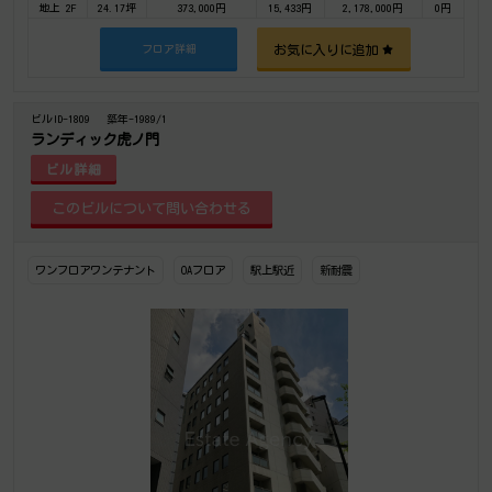
地上 2F
24.17坪
373,000円
15,433円
2,178,000円
0円
お気に入りに追加
フロア詳細
ビルID-1809
築年-1989/1
ランディック虎ノ門
ビル詳細
ワンフロアワンテナント
OAフロア
駅上駅近
新耐震