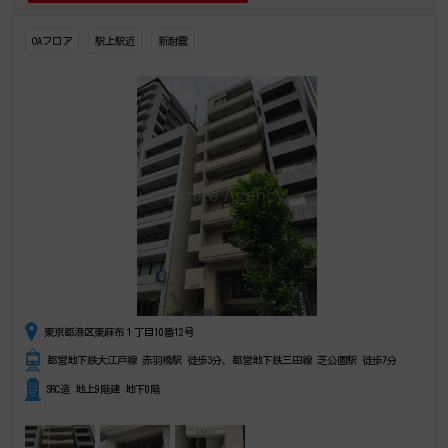
OAフロア
駅上駅近
新耐震
東京都港区東麻布１丁目10番12号
都営地下鉄大江戸線 赤羽橋駅 徒歩3分、都営地下鉄三田線 芝公園駅 徒歩7分
SRC造 地上9階建 地下0階