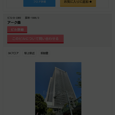
お気に入りに追加
フロア詳細
ビルID-3360
築年-1986/3
アーク森
ビル詳細
OAフロア
駅上駅近
新耐震