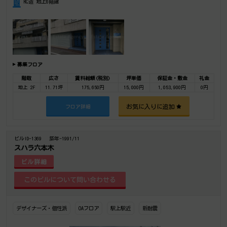
RC造 地上6階建
募集フロア
階数
広さ
賃料総額(税別)
坪単価
保証金・敷金
礼金
地上 2F
11.71坪
175,650円
15,000円
1,053,900円
0円
お気に入りに追加
フロア詳細
ビルID-1369
築年-1991/11
スハラ六本木
ビル詳細
デザイナーズ・個性派
OAフロア
駅上駅近
新耐震