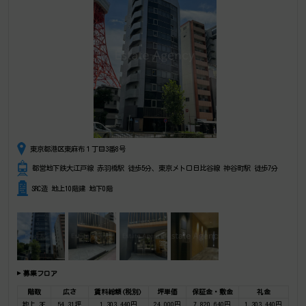
東京都港区東麻布１丁目3番8号
都営地下鉄大江戸線 赤羽橋駅 徒歩5分、東京メトロ日比谷線 神谷町駅 徒歩7分
SRC造 地上10階建 地下0階
募集フロア
階数
広さ
賃料総額(税別)
坪単価
保証金・敷金
礼金
地上 3F
54.31坪
1,303,440円
24,000円
7,820,640円
1,303,440円