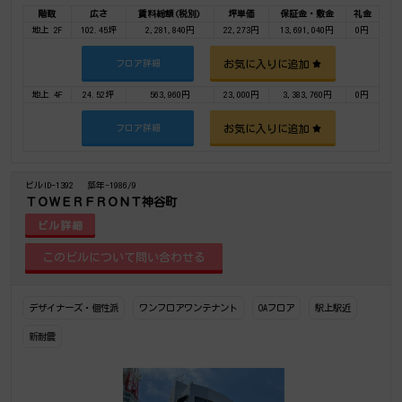
階数
広さ
賃料総額(税別)
坪単価
保証金・敷金
礼金
地上 2F
102.45坪
2,281,840円
22,273円
13,691,040円
0円
お気に入りに追加
フロア詳細
地上 4F
24.52坪
563,960円
23,000円
3,383,760円
0円
お気に入りに追加
フロア詳細
ビルID-1392
築年-1986/9
ＴＯＷＥＲＦＲＯＮＴ神谷町
ビル詳細
デザイナーズ・個性派
ワンフロアワンテナント
OAフロア
駅上駅近
新耐震