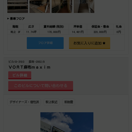
募集フロア
階数
広さ
賃料総額(税別)
坪単価
保証金・敷金
礼金
地上 3F
11.74坪
170,000円
14,481円
320,000円
0円
お気に入りに追加
フロア詳細
ビルID-3193
築年-2002/9
ＶＯＲＴ麻布ｍａｘｉｍ
ビル詳細
デザイナーズ・個性派
駅上駅近
新耐震