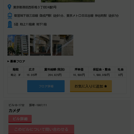
東京都港区西新橋３丁目24番5号
都営地下鉄三田線 御成門駅 徒歩1分、東京メトロ日比谷線 神谷町駅 徒歩7分
S造 地上11階建 地下1階
募集フロア
階数
広さ
賃料総額(税別)
坪単価
保証金・敷金
礼金
地上 3F
16.05坪
264,825円
16,500円
1,588,950円
0円
お気に入りに追加
フロア詳細
ビルID-1732
築年-1987/11
カメダ
ビル詳細