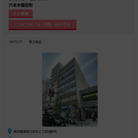
六本木福吉町
ビル詳細
OAフロア
駅上駅近
東京都港区六本木２丁目2番6号