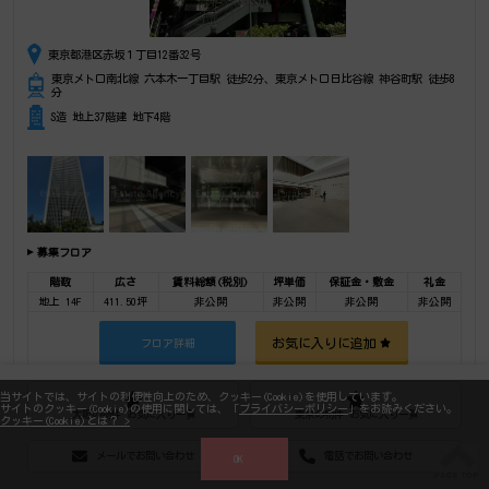
東京都港区赤坂１丁目12番32号
東京メトロ南北線 六本木一丁目駅 徒歩2分、東京メトロ日比谷線 神谷町駅 徒歩8
分
S造 地上37階建 地下4階
募集フロア
階数
広さ
賃料総額(税別)
坪単価
保証金・敷金
礼金
地上 14F
411.50坪
非公開
非公開
非公開
非公開
お気に入りに追加
フロア詳細
地上 14F
55.30坪
非公開
非公開
非公開
非公開
当サイトでは、サイトの利便性向上のため、クッキー(Cookie)を使用しています。
サイトのクッキー(Cookie)の使用に関しては、「
プライバシーポリシー
」をお読みください。
大阪の物件 お気に入り一覧
東京の物件 お気に入り一覧
クッキー(Cookie)とは？ >
お気に入りに追加
フロア詳細
メールでお問い合わせ
電話でお問い合わせ
OK
地上 15F
403.60坪
非公開
非公開
非公開
非公開