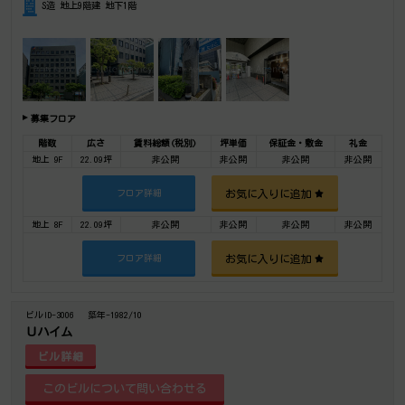
S造 地上9階建 地下1階
募集フロア
階数
広さ
賃料総額(税別)
坪単価
保証金・敷金
礼金
地上 9F
22.09坪
非公開
非公開
非公開
非公開
お気に入りに追加
フロア詳細
地上 8F
22.09坪
非公開
非公開
非公開
非公開
お気に入りに追加
フロア詳細
ビルID-3006
築年-1982/10
Ｕハイム
ビル詳細