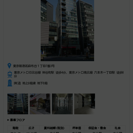
東京都港区麻布台１丁目7番3号
東京メトロ日比谷線 神谷町駅 徒歩4分、東京メトロ南北線 六本木一丁目駅 徒歩8
分
SRC造 地上9階建 地下0階
募集フロア
階数
広さ
賃料総額(税別)
坪単価
保証金・敷金
礼金