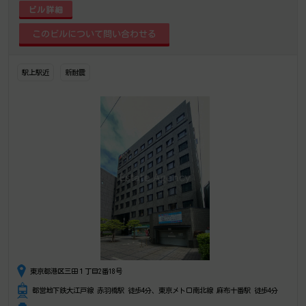
ビル詳細
駅上駅近
新耐震
東京都港区三田１丁目2番18号
都営地下鉄大江戸線 赤羽橋駅 徒歩4分、東京メトロ南北線 麻布十番駅 徒歩4分