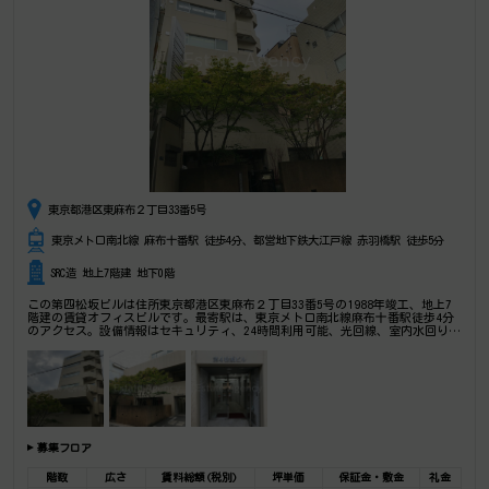
東京都港区東麻布２丁目33番5号
東京メトロ南北線 麻布十番駅 徒歩4分、都営地下鉄大江戸線 赤羽橋駅 徒歩5分
SRC造 地上7階建 地下0階
この第四松坂ビルは住所東京都港区東麻布２丁目33番5号の1988年竣工、地上7
階建の賃貸オフィスビルです。最寄駅は、東京メトロ南北線麻布十番駅徒歩4分
のアクセス。設備情報はセキュリティ、24時間利用可能、光回線、室内水回り、
部屋セキュリティ、1フロア1テナント。 是非一度ご内覧下さいませ！ その他、
事務所、オフィス移転、不動産の事なら何でもお気軽にご相談下さい。
募集フロア
階数
広さ
賃料総額(税別)
坪単価
保証金・敷金
礼金