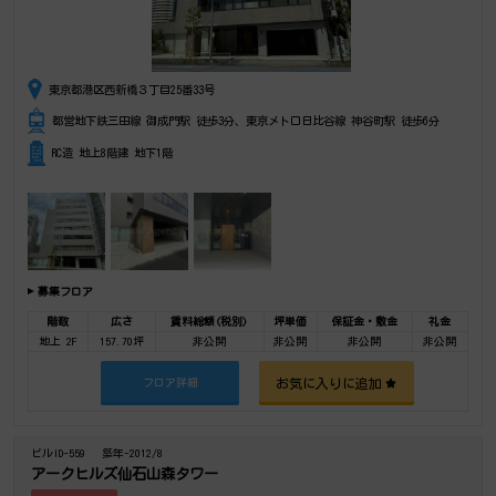
東京都港区西新橋３丁目25番33号
都営地下鉄三田線 御成門駅 徒歩3分、東京メトロ日比谷線 神谷町駅 徒歩6分
RC造 地上8階建 地下1階
募集フロア
階数
広さ
賃料総額(税別)
坪単価
保証金・敷金
礼金
地上 2F
157.70坪
非公開
非公開
非公開
非公開
お気に入りに追加
フロア詳細
ビルID-559
築年-2012/8
アークヒルズ仙石山森タワー