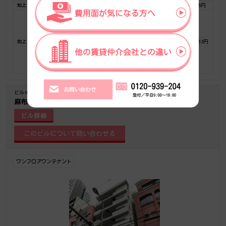
地上 2F
34.15坪
495,175円
14,500円
2,561,250円
426,875円
お気に入りに追加
フロア詳細
地上 1F
39.31坪
1,159,637円
29,500円
6,368,178円
1,061,363円
お気に入りに追加
フロア詳細
ビルID-1551
築年-1977/3
麻布エス
ビル詳細
ワンフロアワンテナント