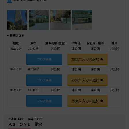
募集フロア
階数
広さ
賃料総額(税別)
坪単価
保証金・敷金
礼金
地上 26F
25.07坪
非公開
非公開
非公開
非公開
お気に入りに追加
フロア詳細
地上 29F
477.50坪
非公開
非公開
非公開
非公開
お気に入りに追加
フロア詳細
地上 26F
26.40坪
非公開
非公開
非公開
非公開
お気に入りに追加
フロア詳細
ビルID-1352
築年-1982/1
ＡＳ ＯＮＥ 愛宕