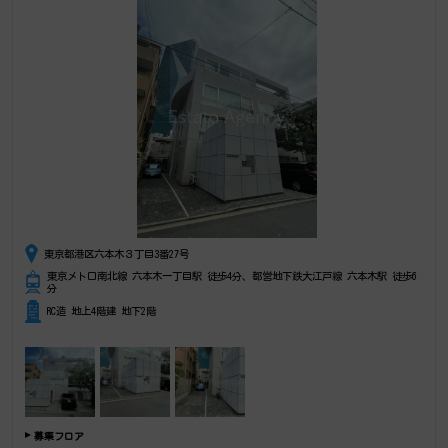
東京都港区六本木３丁目3番27号
東京メトロ南北線 六本木一丁目駅 徒歩4分、都営地下鉄大江戸線 六本木駅 徒歩6
分
RC造 地上4階建 地下2階
募集フロア