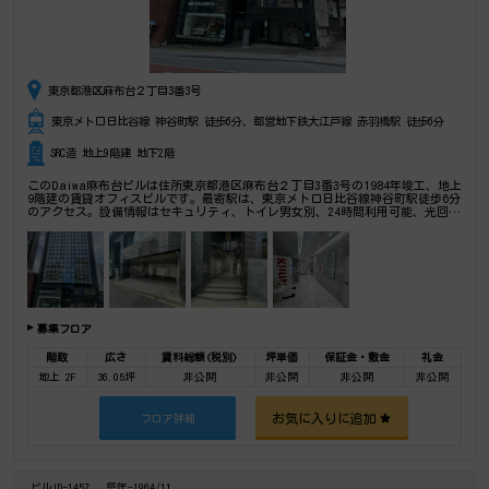
東京都港区麻布台２丁目3番3号
東京メトロ日比谷線 神谷町駅 徒歩6分、都営地下鉄大江戸線 赤羽橋駅 徒歩6分
SRC造 地上9階建 地下2階
このDaiwa麻布台ビルは住所東京都港区麻布台２丁目3番3号の1984年竣工、地上
9階建の賃貸オフィスビルです。最寄駅は、東京メトロ日比谷線神谷町駅徒歩6分
のアクセス。設備情報はセキュリティ、トイレ男女別、24時間利用可能、光回
線、部屋セキュリティ。是非一度ご内覧下さいませ！ その他、事務所、オフィ
ス移転、不動産の事なら何でもお気軽にご相談下さい。
募集フロア
階数
広さ
賃料総額(税別)
坪単価
保証金・敷金
礼金
地上 2F
36.05坪
非公開
非公開
非公開
非公開
お気に入りに追加
フロア詳細
ビルID-1457
築年-1964/11