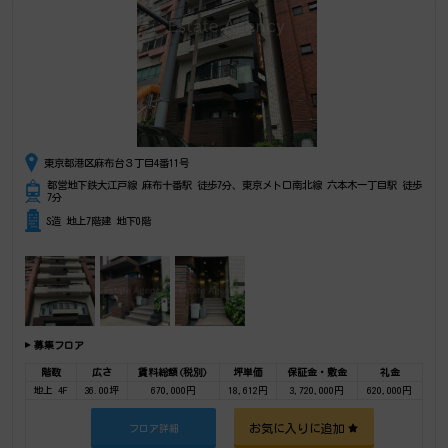
東京都港区麻布台３丁目4番11号
都営地下鉄大江戸線 麻布十番駅 徒歩7分、東京メトロ南北線 六本木一丁目駅 徒歩
7分
S造 地上7階建 地下0階
募集フロア
階数
広さ
賃料総額(税別)
坪単価
保証金・敷金
礼金
地上 4F
36.00坪
670,000円
18,612円
3,720,000円
620,000円
お気に入りに追加
フロア詳細