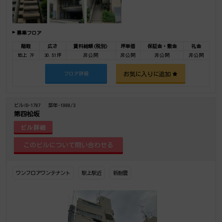
募集フロア
階数
広さ
賃料総額(税別)
坪単価
保証金・敷金
礼金
地上 7F
30.51坪
非公開
非公開
非公開
非公開
お気に入りに追加
フロア詳細
ビルID-1787
築年-1988/3
第四松坂
ビル詳細
ワンフロアワンテナント
駅上駅近
新耐震