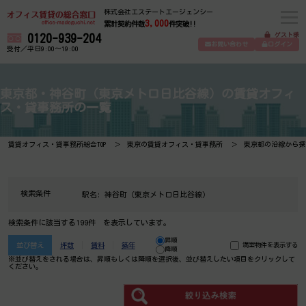
株式会社エステートエージェンシー
3,000
累計契約件数
件突破!!
ゲスト様
0120-939-204
お問い合わせ
ログイン
受付／平日9:00～19:00
東京都・神谷町（東京メトロ日比谷線）の賃貸オフィ
ス・貸事務所の一覧
賃貸オフィス・貸事務所総合TOP
東京の賃貸オフィス・貸事務所
東京都の沿線から探
検索条件
駅名:
神谷町（東京メトロ日比谷線）
検索条件に該当する199件 を表示しています。
昇順
並び替え
坪数
賃料
築年
満室物件を表示する
降順
※並び替えをされる場合は、昇順もしくは降順を選択後、​並び替えしたい項目をクリックして
ください。