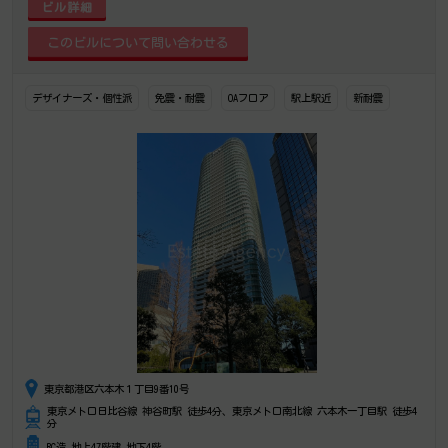
ビル詳細
デザイナーズ・個性派
免震・耐震
OAフロア
駅上駅近
新耐震
東京都港区六本木１丁目9番10号
東京メトロ日比谷線 神谷町駅 徒歩4分、東京メトロ南北線 六本木一丁目駅 徒歩4
分
RC造 地上47階建 地下4階