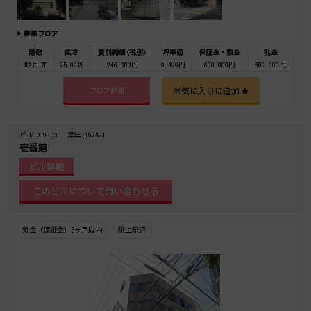
募集フロア
階数
広さ
賃料総額(税別)
坪単価
保証金・敷金
礼金
地上 7F
25.90坪
246,000円
9,499円
600,000円
600,000円
お気に入りに追加
フロア詳細
ビルID-9853
築年-1974/1
壱番館
ビル詳細
敷金（保証金）3ヶ月以内
駅上駅近