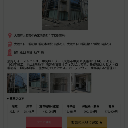
大阪府大阪市中央区淡路町１丁目2番5号
大阪メトロ堺筋線 堺筋本町駅 徒歩6分、大阪メトロ堺筋線 北浜駅 徒歩6分
S造 地上8階建 地下1階
淡路町イーストビルは、中央区エリア（大阪市中央区淡路町1丁目）にある、
1993年竣工、地上8階地下1階建の賃貸オフィスビルです。最寄駅は大阪メトロ
堺筋線 堺筋本町駅 徒歩6分のアクセス。カーテンウォールが美しい管理のよ
い角ビル。是非一度ご内覧下さいませ！その他、事務所、オフィス移転の事なら
何でもご相談下さい。
募集フロア
階数
広さ
賃料総額(税別)
坪単価
保証金・敷金
礼金
地上 1F
28.41坪
440,000円
15,488円
700,000円
770,000円
お気に入りに追加
フロア詳細