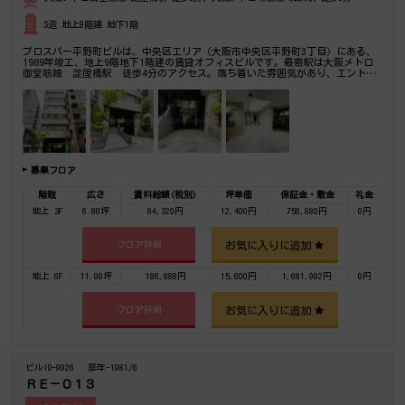
S造 地上9階建 地下1階
プロスパー平野町ビルは、中央区エリア（大阪市中央区平野町3丁目）にある、
1989年竣工、地上9階地下1階建の賃貸オフィスビルです。最寄駅は大阪メトロ
御堂筋線 淀屋橋駅 徒歩4分のアクセス。落ち着いた雰囲気があり、エントラ
ンスに応接ブースもあります。是非一度ご内覧下さいませ！その他、事務所、オ
フィス移転の事なら何でもご相談下さい。
募集フロア
階数
広さ
賃料総額(税別)
坪単価
保証金・敷金
礼金
地上 3F
6.80坪
84,320円
12,400円
758,880円
0円
お気に入りに追加
フロア詳細
地上 6F
11.98坪
186,888円
15,600円
1,681,992円
0円
お気に入りに追加
フロア詳細
ビルID-9926
築年-1981/6
ＲＥ－０１３