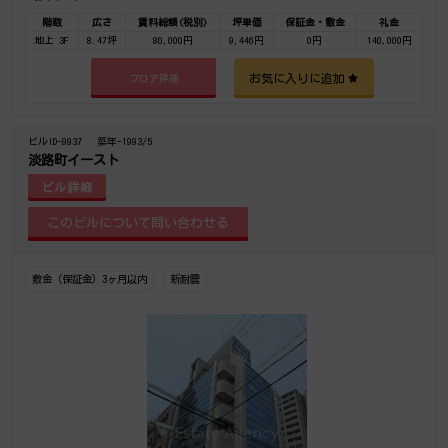
階数
広さ
賃料総額(税別)
坪単価
保証金・敷金
礼金
地上 3F
8.47坪
80,000円
9,446円
0円
140,000円
お気に入りに追加
フロア詳細
ビルID-9937
築年-1993/5
淡路町イースト
ビル詳細
敷金（保証金）3ヶ月以内
新耐震