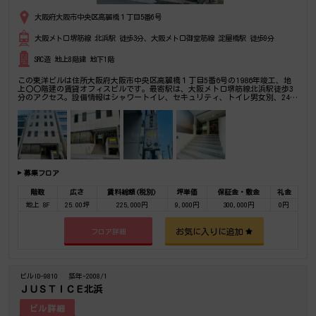
大阪府大阪市中央区高麗橋１丁目5番6号
大阪メトロ堺筋線 北浜駅 徒歩3分、大阪メトロ御堂筋線 淀屋橋駅 徒歩9分
SRC造 地上8階建 地下1階
この東洋ビルは住所大阪府大阪市中央区高麗橋１丁目5番6号の1986年竣工、地
上〇〇階建の賃貸オフィスビルです。最寄駅は、大阪メトロ堺筋線北浜駅徒歩3
分のアクセス。設備情報はシャワートイレ、セキュリティ、トイレ男女別、24時
間利用可能、光回線、保証金格安、管理物件、部屋セキュリティ。是非一度ご内
覧下さいませ！ その他、事務所、オフィス移転、不動産の事なら何でもお気軽
にご相談下さい。
募集フロア
階数
広さ
賃料総額(税別)
坪単価
保証金・敷金
礼金
地上 8F
25.00坪
225,000円
9,000円
300,000円
0円
お気に入りに追加
フロア詳細
ビルID-9810
築年-2008/1
ＪＵＳＴＩＣＥ北浜
ビル詳細