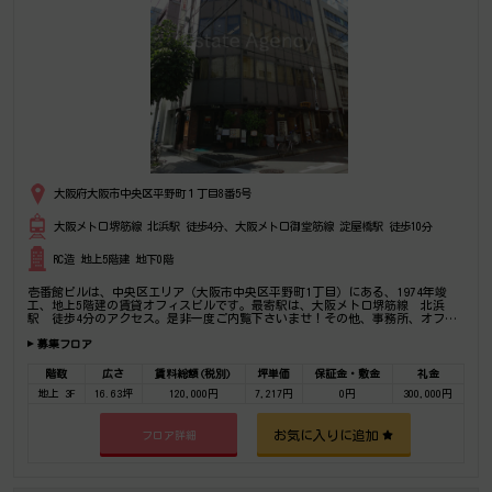
大阪府大阪市中央区平野町１丁目8番5号
大阪メトロ堺筋線 北浜駅 徒歩4分、大阪メトロ御堂筋線 淀屋橋駅 徒歩10分
RC造 地上5階建 地下0階
壱番館ビルは、中央区エリア（大阪市中央区平野町1丁目）にある、1974年竣
工、地上5階建の賃貸オフィスビルです。最寄駅は、大阪メトロ堺筋線 北浜
駅 徒歩4分のアクセス。是非一度ご内覧下さいませ！その他、事務所、オフィ
ス移転の事なら何でもご相談下さい。
募集フロア
階数
広さ
賃料総額(税別)
坪単価
保証金・敷金
礼金
地上 3F
16.63坪
120,000円
7,217円
0円
300,000円
お気に入りに追加
フロア詳細