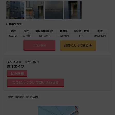
募集フロア
階数
広さ
賃料総額(税別)
坪単価
保証金・敷金
礼金
地上 3F
10.77坪
130,000円
12,071円
0円
390,000円
お気に入りに追加
フロア詳細
ビルID-9936
築年-1968/1
第１エイワ
ビル詳細
敷金（保証金）3ヶ月以内