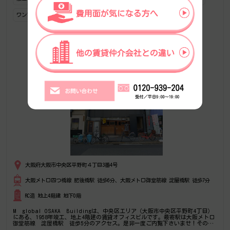
ワンフロアワンテナント
大阪府大阪市中央区平野町４丁目3番4号
大阪メトロ四つ橋線 肥後橋駅 徒歩6分、大阪メトロ御堂筋線 淀屋橋駅 徒歩7分
RC造 地上4階建 地下0階
M global OSAKA Buildingは、中央区エリア（大阪市中央区平野町4丁目）
にある、1958年竣工、地上4階建の賃貸オフィスビルです。最寄駅は大阪メトロ
御堂筋線 淀屋橋駅 徒歩5分のアクセス。是非一度ご内覧下さいませ！その
他、事務所、オフィス移転の事なら何でもご相談下さい。