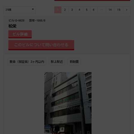
1
2
3
4
5
6
…
14
15
>
ビルID-9626
築年-1986/6
松栄
ビル詳細
敷金（保証金）3ヶ月以内
駅上駅近
新耐震