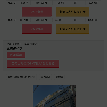
地上 3F
8.88坪
100,000円
11,263円
0円
180,000円
お気に入りに追加
フロア詳細
地上 3F
38.72坪
260,909円
6,739円
0円
481,818円
お気に入りに追加
フロア詳細
ビルID-10021
築年-1986/11
瓦町ダイワ
ビル詳細
敷金（保証金）3ヶ月以内
駅上駅近
新耐震