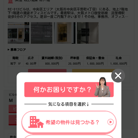
SRC造 地上7階建 地下1階
RE-013ビルは、中央区エリア（大阪市中央区平野町4丁目）にある、地上7階地
下1階建の賃貸オフィスビルです。最寄駅は、大阪メトロ御堂筋線 淀屋橋駅
徒歩5分のアクセス。是非一度ご内覧下さいませ！その他、事務所、オフィス移
転の事なら何でもご相談下さい。
募集フロア
階数
広さ
賃料総額(税別)
坪単価
保証金・敷金
礼金
地下 1F
40.00坪
800,000円
20,000円
1,600,000円
1,600,000円
お気に入りに追加
フロア詳細
ビルID-9935
築年-1958/2
Ｍ ｇｌｏｂａｌ ＯＳＡＫＡ Ｂｕｉｌｄｉｎｇ
ビル詳細
敷金（保証金）3ヶ月以内
デザイナーズ・個性派
ヴィンテージ・レトロ