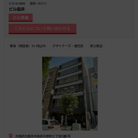
ビルID-9869
築年-1977/1
ビル皿井
ビル詳細
敷金（保証金）3ヶ月以内
デザイナーズ・個性派
駅上駅近
大阪府大阪市中央区平野町２丁目2番9号