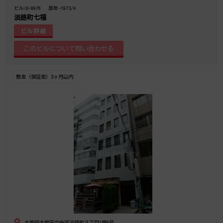
ビルID-9976
築年-1973/4
淡路町七福
ビル詳細
敷金（保証金）3ヶ月以内
大阪府大阪市中央区淡路町３丁目1番8号