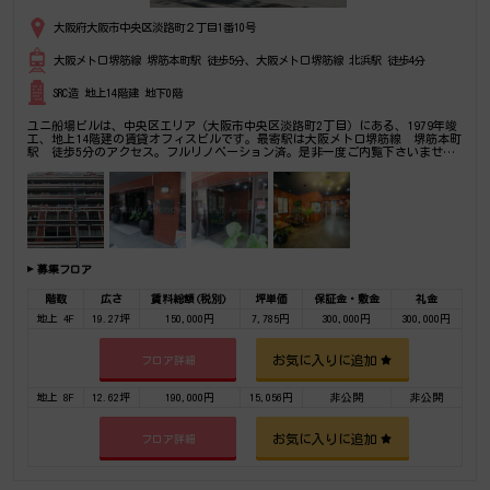
大阪府大阪市中央区淡路町２丁目1番10号
大阪メトロ堺筋線 堺筋本町駅 徒歩5分、大阪メトロ堺筋線 北浜駅 徒歩4分
SRC造 地上14階建 地下0階
ユニ船場ビルは、中央区エリア（大阪市中央区淡路町2丁目）にある、1979年竣
工、地上14階建の賃貸オフィスビルです。最寄駅は大阪メトロ堺筋線 堺筋本町
駅 徒歩5分のアクセス。フルリノベーション済。是非一度ご内覧下さいませ！
その他、事務所、オフィス移転の事なら何でもご相談下さい。
募集フロア
階数
広さ
賃料総額(税別)
坪単価
保証金・敷金
礼金
地上 4F
19.27坪
150,000円
7,785円
300,000円
300,000円
お気に入りに追加
フロア詳細
地上 8F
12.62坪
190,000円
15,056円
非公開
非公開
お気に入りに追加
フロア詳細