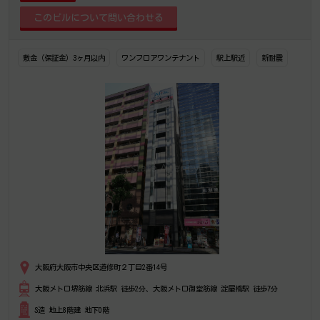
敷金（保証金）3ヶ月以内
ワンフロアワンテナント
駅上駅近
新耐震
大阪府大阪市中央区道修町２丁目2番14号
大阪メトロ堺筋線 北浜駅 徒歩2分、大阪メトロ御堂筋線 淀屋橋駅 徒歩7分
S造 地上8階建 地下0階