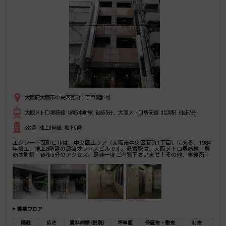
大阪府大阪市中央区瓦町１丁目5番1号
大阪メトロ堺筋線 堺筋本町駅 徒歩5分、大阪メトロ堺筋線 北浜駅 徒歩7分
SRC造 地上8階建 地下0階
エクシード瓦町ビルは、中央区エリア（大阪市中央区瓦町1丁目）にある、1984
年竣工、地上8階建の賃貸オフィスビルです。最寄駅は、大阪メトロ堺筋線 堺
筋本町駅 徒歩5分のアクセス。是非一度ご内覧下さいませ！その他、事務所、
オフィス移転の事なら何でもご相談下さい。
募集フロア
階数
広さ
賃料総額(税別)
坪単価
保証金・敷金
礼金