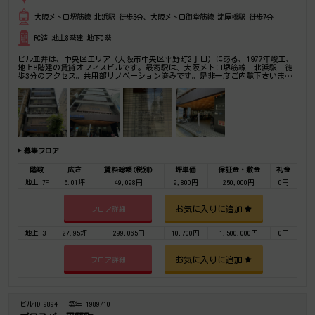
大阪メトロ堺筋線 北浜駅 徒歩3分、大阪メトロ御堂筋線 淀屋橋駅 徒歩7分
RC造 地上8階建 地下0階
ビル皿井は、中央区エリア（大阪市中央区平野町2丁目）にある、1977年竣工、
地上8階建の賃貸オフィスビルです。最寄駅は、大阪メトロ堺筋線 北浜駅 徒
歩3分のアクセス。共用部リノベーション済みです。是非一度ご内覧下さいま
せ！その他、事務所、オフィス移転の事なら何でもご相談下さい。
募集フロア
階数
広さ
賃料総額(税別)
坪単価
保証金・敷金
礼金
地上 7F
5.01坪
49,098円
9,800円
250,000円
0円
お気に入りに追加
フロア詳細
地上 3F
27.95坪
299,065円
10,700円
1,500,000円
0円
お気に入りに追加
フロア詳細
ビルID-9894
築年-1989/10