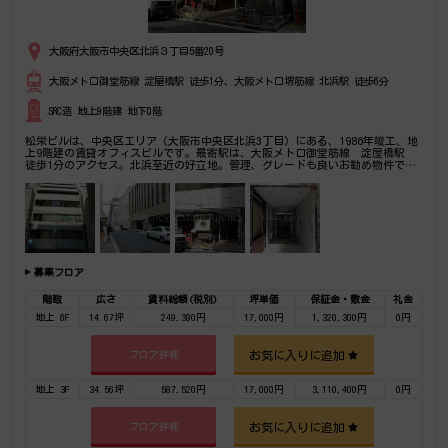
大阪府大阪市中央区北浜３丁目5番20号
大阪メトロ御堂筋線 淀屋橋駅 徒歩1分、大阪メトロ堺筋線 北浜駅 徒歩6分
SRC造 地上9階建 地下0階
松栄ビルは、中央区エリア（大阪市中央区北浜3丁目）にある、1986年竣工、地
上9階建の賃貸オフィスビルです。最寄駅は、大阪メトロ御堂筋線 淀屋橋駅
徒歩1分のアクセス。北浜至近の好立地。管理、グレードも良いお勧め物件で
す。是非一度ご内覧下さいませ！その他、事務所、オフィス移転の事なら何でも
ご相談下さい。
募集フロア
階数
広さ
賃料総額(税別)
坪単価
保証金・敷金
礼金
地上 6F
14.67坪
249,390円
17,000円
1,320,300円
0円
お気に入りに追加
フロア詳細
地上 3F
34.56坪
587,520円
17,000円
3,110,400円
0円
お気に入りに追加
フロア詳細