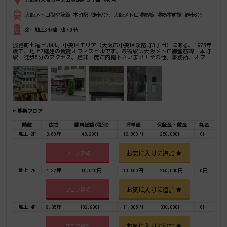
大阪メトロ御堂筋線 本町駅 徒歩7分、大阪メトロ堺筋線 堺筋本町駅 徒歩8分
S造 地上8階建 地下0階
淡路町七福ビルは、中央区エリア（大阪市中央区淡路町3丁目）にある、1975年
竣工、地上7階建の賃貸オフィスビルです。最寄駅は大阪メトロ御堂筋線 本町
駅 徒歩5分のアクセス。是非一度ご内覧下さいませ！その他、事務所、オフィ
ス移転の事なら何でもご相談下さい。
募集フロア
階数
広さ
賃料総額(税別)
坪単価
保証金・敷金
礼金
地上 2F
3.60坪
43,200円
12,000円
250,000円
0円
お気に入りに追加
フロア詳細
地上 2F
4.82坪
50,610円
10,500円
250,000円
0円
お気に入りに追加
フロア詳細
地上 4F
9.35坪
102,900円
11,006円
300,000円
0円
お気に入りに追加
フロア詳細