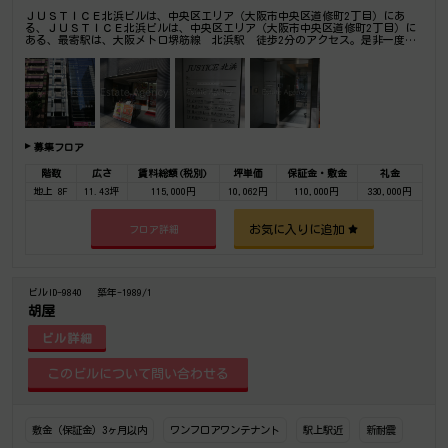
ＪＵＳＴＩＣＥ北浜ビルは、中央区エリア（大阪市中央区道修町2丁目）にあ
る、ＪＵＳＴＩＣＥ北浜ビルは、中央区エリア（大阪市中央区道修町2丁目）に
ある、最寄駅は、大阪メトロ堺筋線 北浜駅 徒歩2分のアクセス。是非一度ご
内覧下さいませ！その他、事務所、オフィス移転の事なら何でもご相談下さい。
募集フロア
階数
広さ
賃料総額(税別)
坪単価
保証金・敷金
礼金
地上 8F
11.43坪
115,000円
10,062円
110,000円
330,000円
お気に入りに追加
フロア詳細
ビルID-9840
築年-1989/1
胡屋
ビル詳細
敷金（保証金）3ヶ月以内
ワンフロアワンテナント
駅上駅近
新耐震