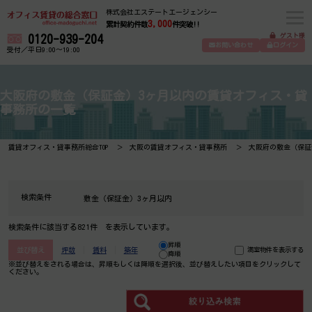
株式会社エステートエージェンシー
3,000
累計契約件数
件突破!!
ゲスト様
0120-939-204
お問い合わせ
ログイン
受付／平日9:00～19:00
大阪府の敷金（保証金）3ヶ月以内の賃貸オフィス・貸
事務所の一覧
賃貸オフィス・貸事務所総合TOP
大阪の賃貸オフィス・貸事務所
大阪府の敷金（保証
検索条件
敷金（保証金）3ヶ月以内
検索条件に該当する821件 を表示しています。
昇順
並び替え
坪数
賃料
築年
満室物件を表示する
降順
※並び替えをされる場合は、昇順もしくは降順を選択後、​並び替えしたい項目をクリックして
ください。