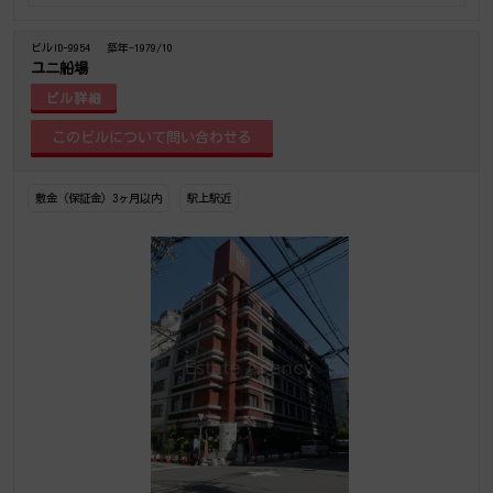
ビルID-9954
築年-1979/10
ユニ船場
ビル詳細
敷金（保証金）3ヶ月以内
駅上駅近