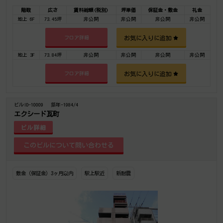
階数
広さ
賃料総額(税別)
坪単価
保証金・敷金
礼金
地上 6F
73.45坪
非公開
非公開
非公開
非公開
お気に入りに追加
フロア詳細
地上 3F
73.84坪
非公開
非公開
非公開
非公開
お気に入りに追加
フロア詳細
ビルID-10009
築年-1984/4
エクシード瓦町
ビル詳細
敷金（保証金）3ヶ月以内
駅上駅近
新耐震