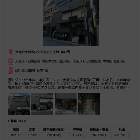
大阪府大阪市中央区瓦町２丁目1番13号
大阪メトロ堺筋線 堺筋本町駅 徒歩4分、大阪メトロ御堂筋線 本町駅 徒歩7分
S造 地上8階建 地下1階
瓦町ダイワビルは、中央区エリア（大阪市中央区瓦町2丁目）にある、1986年竣
工、地上8階地下1階建の賃貸オフィスビルです。最寄駅は、大阪メトロ堺筋線
堺筋本町 徒歩4分のアクセス。是非一度ご内覧下さいませ！その他、事務所、
オフィス移転の事なら何でもご相談下さい。
募集フロア
階数
広さ
賃料総額(税別)
坪単価
保証金・敷金
礼金
地上 6F
19.06坪
228,000円
11,963円
684,000円
456,000円