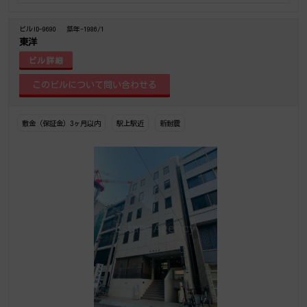
ビルID-9690
築年-1986/1
東洋
ビル詳細
敷金（保証金）3ヶ月以内
駅上駅近
新耐震