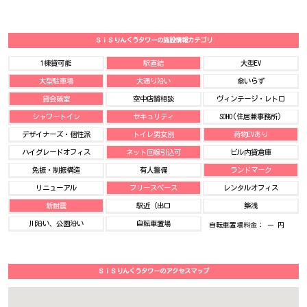
ＳｉＳりんくうタワーの施設情報カテゴリ
1棟貸可能
駅直結
大型EV
大型駐車場
大通り沿い
傘いらず
貸会議室
空中店舗相談
ヴィンテージ・レトロ
シャワートイレ
セキュリティ
SOHO(住居兼事務所)
デザイナーズ・個性派
トイレ男女別
荷物EVあり
ハイグレードオフィス
ネット回線引込可
ビル内貸倉庫
免振・制振構造
有人警備
ランドマーク
リニューアル
フリースペース
レンタルオフィス
新耐震
駅近（出口
築浅
川沿い、公園沿い
自転車置場
自転車置場料金： ー 円
ＳｉＳりんくうタワーのアクセスマップ