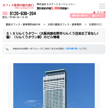
株式会社エステートエージェンシー
3,000
累計契約件数
件突破!!
ゲスト様
0120-939-204
お問い合わせ
ログイン
受付／平日9:00～19:00
賃貸オフィス・貸事務所総合TOP
大阪の賃貸オフィス・貸事務所
大阪府のエリア
ＳｉＳりんくうタワー（大阪府泉佐野市りんくう往来北丁目なし1
番）（りんくうタウン駅）のビル情報
空室状況はお電話一本でスムーズにご案内！まずはお気軽に
0120-939-204
へどうぞ。