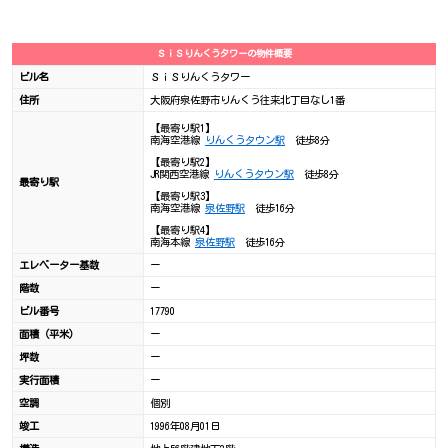
ＳｉＳりんくうタワーの物件概要
ビル名
ＳｉＳりんくうタワー
住所
大阪府泉佐野市りんくう往来北丁目なし1番
【最寄り駅1】
南海空港線
りんくうタウン駅
徒歩8分
【最寄り駅2】
JR関西空港線
りんくうタウン駅
徒歩8分
最寄り駅
【最寄り駅3】
南海空港線
泉佐野駅
徒歩16分
【最寄り駅4】
南海本線
泉佐野駅
徒歩16分
エレベーター基数
ー
階数
ー
ビル番号
17790
面積（平米）
ー
坪数
ー
実行面積
ー
空調
個別
竣工
1996年08月01日