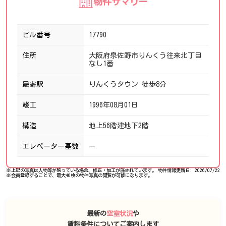
物件サマリー
ビル番号
17790
住所
大阪府泉佐野市りんくう往来北丁目
なし1番
最寄駅
りんくうタウン 徒歩8分
竣工
1996年08月01日
構造
地上56階建地下2階
エレベーター基数
ー
※上記の写真は人物等が映っている場合、修正・加工が施されています。
物件情報更新日: 2026/07/22
※会員登録することで、最大40枚の物件写真の閲覧が可能になります。
最新の
空室状況
や
賃料条件についてご案内します