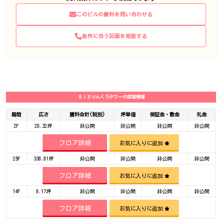
このビルの資料を問い合わせる
条件に合う区画を相談する
ＳｉＳりんくうタワーの空室情報
階数
広さ
賃料合計(税別)
坪単価
保証金・敷金
礼金
2F
20.32坪
非公開
非公開
非公開
非公開
フロア詳細
お気に入りに追加
25F
338.81坪
非公開
非公開
非公開
非公開
フロア詳細
お気に入りに追加
14F
8.17坪
非公開
非公開
非公開
非公開
フロア詳細
お気に入りに追加