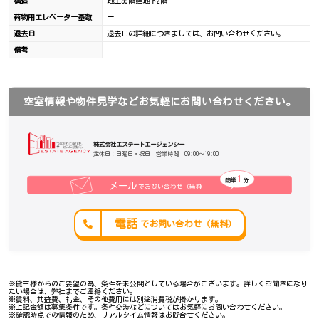
構造
地上56階建地下2階
荷物用エレベーター基数
ー
退去日
退去日の詳細につきましては、お問い合わせください。
備考
空室情報や物件見学などお気軽にお問い合わせください。
株式会社エステートエージェンシー
定休日：日曜日・祝日 営業時間：09:00～19:00
1
簡単
分
メール
でお問い合わせ（無料
）
電話
でお問い合わせ（無料）
※貸主様からのご要望の為、条件を未公開としている場合がございます。詳しくお聞きになり
たい場合は、弊社までご連絡ください。
※賃料、共益費、礼金、その他費用には別途消費税が掛かります。
※上記金額は募集条件です。条件交渉などについてはお気軽にお問い合わせください。
※確認時点での情報のため、リアルタイム情報はお問合せください。