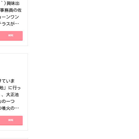
｀)興味出
)事務員の佐
ョーンワン
テラスがあ
けない、そ
MORE
ーにはSY
ビルで働く事
フィスなので
の仕事道具
ないですか？
リーデスク
!ゲートタ
けていま
インで入る
地」に行っ
書類もとれ
、、大正池
りで、いた
山の一つ
着きと癒しを
の噴火の影
ートエージ
ホンザル」
ます!・コ
MORE
高地と言え
トに限定せ
した、、梅
引き続きよ
うに幻想的