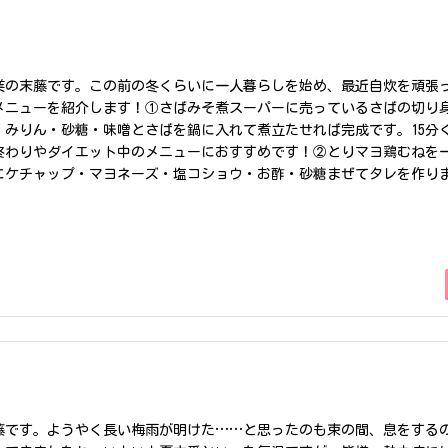
・ω・)ノ
鳥の澄んだ声と清流のせせらぎに癒され、木々や花・葉のにおいを感じ
身で自然を堪能することができました！紅葉に染まった上高地も訪れて
気温の日が多くなってきましたが、体調には気をつけて夏を楽しんでく
業の末藤です。この前の冬くらいに一人暮らしを始め、最近自炊を頑張
メニューを紹介します！①さばみそ煮スーパーに売っているさばの切り
・みりん・砂糖・味噌とさばを鍋に入れて煮立たせれば完成です。15分
終わりやダイエット中のメニューにおすすめです！②とりマヨ鶏むねを
にケチャップ・マヨネーズ・塩コショウ・お酢・砂糖まぜてタレを作り
たら完成です。こちらも短時間でできますし鶏むね肉でヘルシーです！
豚しゃぶ熱湯で豚肉をしゃぶしゃぶします。ごま油で茄子を炒めます。湯
種を取り除いた梅干しを入れ、スプーンで潰しながらよく和えて完成で
期にもおすすめです！以上3つの最近の自炊メニューを紹介させていただ
非作ってみてください(^^♪最後までお読みいただきありがとうござ
藤です。ようやく長い梅雨が明けた……と思ったのも束の間、息をする