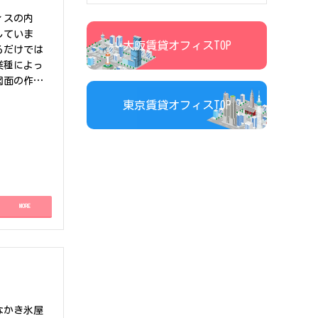
ィスの内
していま
大阪賃貸オフィスTOP
るだけでは
業種によっ
図面の作成
レイアウト
東京賃貸オフィスTOP
スがある、
提案もパー
だくと、休
・ソーラン
・文化です。
できるこ
は、鳴子を
MORE
ません、、
後までお読
なかき氷屋