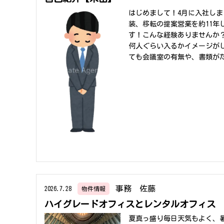
はじめまして！4月に入社し
装、移転の提案営業を約11
す！こんな経験ありませんか
何人ぐらい入るかイメージが
ても会議室の有無や、書類が
をしています！簡単に人数や
ができるか描かせていただき
そういった場合もお気軽にご
トナー企業と一緒にさせてい
みの日は"よさこい"をして
節？？と反応は様々です。ch
特徴は、・鳴子(なるこ)を
と・チーム全員で一つの作品
持って踊ること？手に何も持
笑百聞は一見にしかず。一度
みいただきありがとうござい
事務 佐藤
2026.7.28
物件情報
ハイグレードオフィスとレンタルオフィス
夏真っ盛り毎日天気もよく、