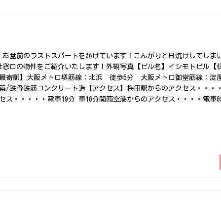
！お盆前のラストスパートをかけています！こんがりと日焼けしてしま
社窓口の物件をご紹介いたします！外観写真【ビル名】イシモトビル【
【最寄駅】大阪メトロ堺筋線：北浜 徒歩5分 大阪メトロ御堂筋線：淀
年9月築/鉄骨鉄筋コンクリート造【アクセス】梅田駅からのアクセス・・・・
セス・・・・・電車19分 車16分関西空港からのアクセス・・・・電車69
・電車52分 車20分共用部写真貸室写真【ポイント】大阪を代表する
」の各駅から徒歩圏内という優れた交通利便性を誇る『イシモトビル』。
る薬種商の街としての風格と、格式高いオフィス街の落ち着いた雰囲気
独立性の高いレイアウトが可能で、他テナントに気兼ねなくビジネスに
トアップの拠点開設、士業事務所の移転、支店・営業所の開設など、小
信を持っておすすめできる好立地・高品質オフィスビルです。ご内覧に
ださい。本日ご紹介物件の【最新の状況はこちら】その他の物件の検索