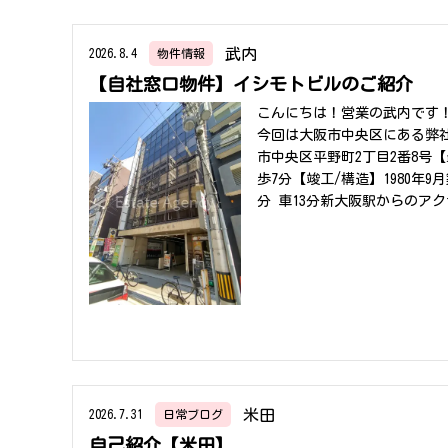
武内
2026.8.4
物件情報
【自社窓口物件】イシモトビルのご紹介
こんにちは！営業の武内です
今回は大阪市中央区にある弊
市中央区平野町2丁目2番8号
歩7分【竣工/構造】1980
分 車13分新大阪駅からのアク
伊丹空港からのアクセス・・・
ア「本町」「北浜」「淀屋橋
沿いに位置し、周辺は歴史あ
魅力的なロケーションです。
環境が整っています。スター
フィスをお探しの企業様に自
つでも武内までお申し付けく
ス賃貸の総合窓口】へ
米田
2026.7.31
日常ブログ
自己紹介【米田】