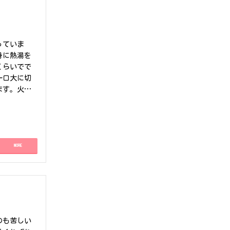
、お昼には
みたいと思
ださい！
っていま
身に熱湯を
くらいでで
一口大に切
ます。火の
ただごはん
切りした豚し
す。さっぱ
きました。
いました！
MORE
のも苦しい