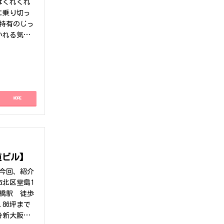
はくれぐれ
に乗り切っ
地特有のじっ
かれる気分
まる一大イ
家でまった
るエリアへ
ました。ど
す。家に帰
MORE
の迫力に圧
年以上もも
せっかくの
ました。ま
道ビル】
今回、紹介
北区堂島1
橋駅 徒歩
.86坪まで
分新大阪駅