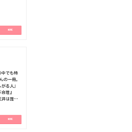
港からのアク
っておりま
１つです。
です。【物
ィスになって
MORE
居までの期
予定の区画有
街の中心地
・時間が大
とても安心
エリアで
！お問い合
の中でも特
フィス賃貸
さんの一冊。
しがる人」
に不合理』
天井は誰か
にも活かせ
投資に失敗
変わりまし
MORE
お読みいた