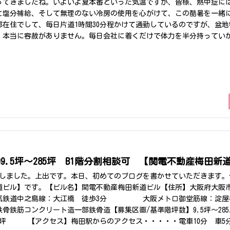
ってきましたね。いよいよ夏本番といった気温ですが、皆様、熱中症に
と塩分補給、そして無理のない冷房の使用を心がけて、この酷暑を一緒
在住でして、毎日片道1時間30分程かけて通勤しているのですが、盆
、本当に容赦がありません。毎日会社に着くだけで体力を半分持ってい
えば「コンチキチン」と風情あるお囃子が響き渡り、全国から観光客が集
は大の人混み嫌いで、、ここ10年以上は祇園祭を完全にスルーし続け、
ころがここ最近、歩いて10秒のところに山鉾が立つ、祇園祭が開催され
結果、今年は十数年ぶりに祇園祭へ「強制参加」させられることとなり
最寄り駅の階段を上がった瞬間、目の前に広がっていた景色がこちらで
が見事なまでに歩行者天国と化していました。目の前にそびえ立つ山鉾
呑まれ一歩一歩自宅を目指して帰路につくことになりました。まさか10
形で全力で巻き込まれることになるとは思いもしませんでした。ただ、
で唐揚げとたこせんを購入し、自宅で少しだけ祇園祭の雰囲気を楽しみ
様も体調には十分お気を付けて、良い夏の夜をお過ごしください。
.5坪～285坪 B1階分割相談可 【関電不動産梅田新
社しました。上出です。本日、初めてのブログを書かせていただきます。
道ビル】です。【ビル名】関電不動産梅田新道ビル【住所】大阪府大阪市
阪電気鉄道中之島線：大江橋 徒歩3分 大阪メトロ御堂筋線：淀屋
/鉄骨鉄筋コンクリート造一部鉄骨造【募集区画/基準階坪数】9.5坪～285
.75坪 【アクセス】梅田駅からのアクセス・・・・・電車10分 車5