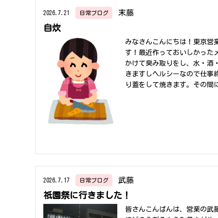
い夏をお過ごしくださいね～(
な姿を見えてくれました。野
末藤
2026.7.21
日常ブログ
川魚を味わうなど、まさに全
自炊
います♪本格的に夏を感じる
みなさんこんにちは！東京営
す！最近作っておいしかった
かけて臭み取りをし、水・酒
きますしヘルシーなので仕事
り蓋をして焼きます。その間
通った鶏むね肉とたれを絡め
が止まりません(^-^;③梅
ゃぶと炒めた茄子にポン酢と
りしていてこれからの暑い時
気になるメニューがあったら是
武藤
2026.7.17
日常ブログ
祇園祭に行きました！
皆さんこんばんは、営業の武