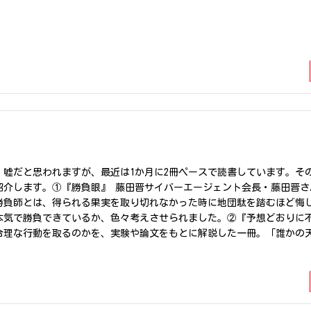
7分 車9分関西空港からのアクセス・・・・電車67分 車46分伊丹空
8分【物件のエリア情報】北区の堂島エリアは大阪有数のオフィス街にな
利便性がとても高いです。街並みが高級感に溢れているのもポイントの
大型マンションの開発等が活発に行われており、注目されているエリア
るお部屋ですが、2階の9.52坪以外はすべてハーフセットアップオフ
など完成した状態で借りることができます。初期費用を抑えれたり、入
です。【物件写真】共用廊下お部屋内（12階65.77坪）※他にも空き
画 図面】 ※地下1階 分割相談可【担当者の推しポイント】オフィス
す。ハーフセットアップオフィスとして借りれて最初にかかる、コスト
キュリティー面でも機械警備に加え、24時間、警備員が常駐している為
しました【関電不動産梅田新道ビル】アクセス性が良く、利便性が高い
使うのにとても良いです。この機会に北区で事務所を借りてみませんか
。嘘だと思われますが、最近は1か月に2冊ペースで読書しています。そ
電不動産梅田新道ビルの最新情報は【こちら】その他の物件検索は【オ
紹介します。①『勝負眼』 藤田晋サイバーエージェント会長・藤田晋
勝負師とは、得られる果実を取り切れなかった時に地団駄を踏むほど悔
本気で勝負できているか、色々考えさせられました。②『予想どおり
合理な行動を取るのかを、実験や論文をもとに解説した一冊。「誰かの
う考え方が特に印象的で、思わず2周読みました。仕事にもプライベート
 西野亮廣冒頭で「円安の今、日本円しか持っていない時点であなたは
す衝撃の一冊。給料の正体や決算書の読み方、お金を見る視点が大きく
勉強になりました。以上おすすめの本あれば教えてください！最後まで
！