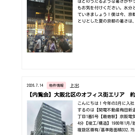
ほどのうだるような暑さがや
もお気を付けください。水分
ていきましょう！僕は今、京都
とりとした夏の京都の暑さは
です。そんな京都の7月とい
ベント。『祇園祭』ですが私
りと過ごすのが定番です。と
と引っ越しをしました。その
れくらい強制かと言いますと
るためのいつもの通勤コース
倒されつつ、完全に人の波に
避けてきたお祭りに、こんな
贅沢な環境です。近所の屋台
上出
2026.7.14
物件情報
だまだ暑い日が続きますが皆
【内覧会】大阪北区のオフィス街エリア 約9
こんにちは！今年の3月に入
するのは【関電不動産梅田新
丁目1番5号【最寄駅】京
4分【竣工/構造】1980年1月
複数区画有/基準階面積332