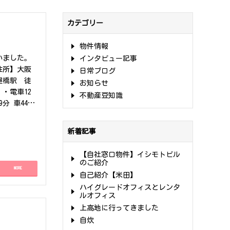
カテゴリー
物件情報
いました。
インタビュー記事
住所】大阪
日常ブログ
屋橋駅 徒
お知らせ
・電車12
不動産豆知識
分 車44分
ビジネスエリ
 平野町通
新着記事
が同居する
集中できる
【自社窓口物件】イシモトビル
〜中規模オ
のご紹介
MORE
ついてはい
自己紹介【米田】
は【オフィ
ハイグレードオフィスとレンタ
ルオフィス
上高地に行ってきました
自炊