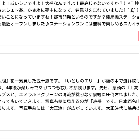
よ！おいしいですよ！大盛なんですよ！最高じゃないですか？( *´艸
ましょ～あ、かき氷に夢中になって、名乗りを忘れていました( ﾟДﾟ
凄いことになっていますね！都市開発というのですか？淀屋橋ステーシ
も最近オープンしました♪ステーションワンには無料で楽しめるスカイ
は屋上庭園大都会の喧騒を忘れて癒されそうですね♪そして忘れてはい
ィスが入っているのです！ステーションワンにはSENQ淀屋橋ゲートタワ
橋ゲートタワー新築で、きれいで、交通の便もよくてハイグレードそんな
は高いですよね(´Д⊂ヽそんな方にお勧めなのがこれらのレンタルオ
スなので、内装だけでなく、設備も整っています！ということは、自身
K!!初期費用や、準備費用が大幅カットできちゃうのです(*^^)v凄く
準備も、配線工事もなしに使えちゃうんです！お部屋のパターンも、フ
最近SYSTHさんのオフィスにお邪魔してきたのでご紹介します!(^^)
人間』を一気見した五十嵐です。「いとしのエリー」が頭の中で流れ続
のある場所にあるのです♪川が近いことから「水」をモチーフとしたデザ
り、4年後が楽しみでありつつも寂しさが残ります。先日、念願の「上高
スペース専用スペース設備についてはドリンクや複合機しかも、役所の
北アルプスと、エメラルドグリーンの清流が織りなす景観に圧倒されました
もちろん会議室（※ビル共有）もあります施設内廊下はアロマのいい香
かって歩いていきます。写真右奥に見えるのが「焼岳」です。日本百名
した!われらがWORK JAMもアットホームでアメリカンレトロ感が落ち
でもあります。写真手前には「大正池」が広がっています。大正時代に焼岳
ったハイグレードレンタルオフィスを楽しむことができました♪エステ
山から土砂が流れ込み、年々小さくなっているようです。道中では「ニ
の仲介だけでなく、今回のようなレンタルオフィスのご紹介もできちゃい
見ることができるようで、この日は2度も見かけることができました♪上
視する項目にあわせたレンタルオフィスをご紹介します(*´ω｀)テナン
着です！いい天気とは言えませんが、曇り空でさえ映えてしまう絶景で
にいれてみてくださいね♪物件検索は【オフィス賃貸の総合窓口】まで
は雨が降り始めましたが、足元には霧が立ち込め、行きとは別世界のよ