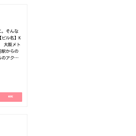
に。そんな
【ビル名】K
分 大阪メト
田駅からの
らのアクセ
ポイント】K
ビルです。
能。デザイ
線「北浜」
ネス街に位置
MORE
広々としたオ
常にバラン
ストを抑え
点をご検討
ください。
詳細や内覧