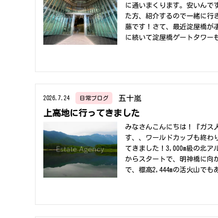
に通いまくります。安いんです
た方、紹介するので一緒に行き
藤です！さて、最近淀屋橋が
に続いて淀屋橋ゲートタワー
るそうです！ゲートタワーに
れぞれのビルにはレンタルオフ
NTHビジネスセンター淀屋
は憧れますが、正直ハードル
す☆彡ご存知レンタルオフィ
五十嵐
2026.7.24
日常ブログ
さえもってきたらそれだけでO
上高地に行ってきました
内装工事も、オフィス家具の
や、専用ルームまであるのです！
みなさんこんにちは！『ガス
ワーの11階なんと屋上庭園
す、、ワールドカップも終わ
だけで涼しく感じますフリー
てきました！3,000m級の
ちゃうすぐれものだそうです
からスタートで、明神橋に向
るところに魅力が詰まっていま
で、標高2,444mの活火山
くれますが、それとはまた違
響で生まれましたが、周りの
ェンシーでは、ビルテナント
にも会えました！運がいいと
スト・設備・アクセスetc重
ばこの場所！「河童橋」に到
ず、レンタルオフィスも候補
雨の時期だったためか帰りに