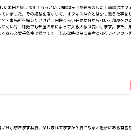
ました米田と申します！あっという間に3ヶ月が経ちました！前職はオフ
年していました。その経験を活かして、オフィス仲介とは少し違う仕事を
？？・事務所を探したいけど、何坪ぐらい必要か分からない・部屋を見
しにくい同じ坪数でも部屋の形によって入る人数は変わります。また、
たくさん必要等条件は様々です。そんな時の為に参考となるレイアウト
必要なものをお伺いさせていただければ、検討中のお部屋でどのような
ます！また、今のオフィスが手狭になってきた、もしくは無駄なスペー
相談ください！移転の提案もですが、今お使いのオフィスを快適にする
ただくので、お気軽にご相談ください！さて、少し私の話をさせていた
います。よくこの話をすると、・よさこいって何？？・高知県のやつ？？
at GPTによると、よさこいとは、高知県で生まれた日本の踊りの祭り
持って踊ること・自由な音楽、衣装、振り付けでチームごとに個性を表現
を作り上げることとのことです。イメージはこんな感じですねただ実際
ってないです。これは果たしてよさこいなのか、、僕もよく分かってい
見てみてください！もしかしたらイメージが変わるかもしれません。最
ました！
暑い日が続きますね夏、楽しまれてますか？夏になると近所にある有名