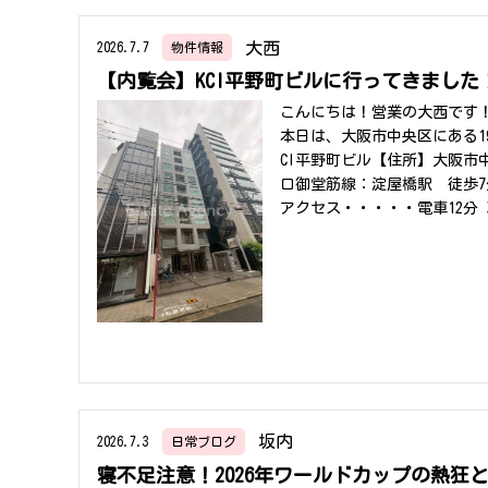
大西
2026.7.7
物件情報
【内覧会】KCI平野町ビルに行ってきました
こんにちは！営業の大西です
本日は、大阪市中央区にある1
CI平野町ビル【住所】大阪市
ロ御堂筋線：淀屋橋駅 徒歩7
アクセス・・・・・電車12分
ス・・・・電車69分 車44分
CI平野町ビルは、約57坪の
室内にはOAフロアを採用し
ン性だけでなく、機能性も兼
駅まで徒歩5分、御堂筋線「淀
しており、通勤や営業活動にも
フィス空間」「デザイン性の
スの良い物件です。現在はお
て移転できる絶好のタイミン
坂内
2026.7.3
日常ブログ
中の企業様にもおすすめです
中央区平野町・北浜エリアで
寝不足注意！2026年ワールドカップの熱狂