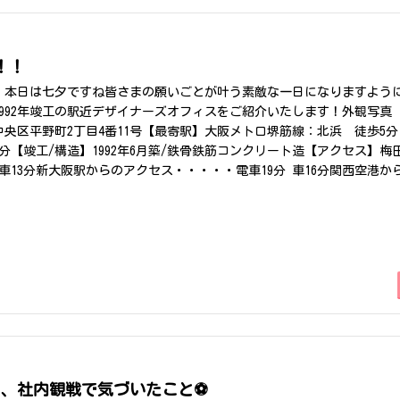
！！
！本日は七夕ですね皆さまの願いごとが叶う素敵な一日になりますよう
992年竣工の駅近デザイナーズオフィスをご紹介いたします！外観写真
中央区平野町2丁目4番11号【最寄駅】大阪メトロ堺筋線：北浜 徒歩5
分【竣工/構造】1992年6月築/鉄骨鉄筋コンクリート造【アクセス】梅
 車13分新大阪駅からのアクセス・・・・・電車19分 車16分関西空港か
伊丹空港からのアクセス・・・・電車52分 車20分共用部写真貸室写真【
ゆとりある空間と、スタイリッシュなデザイナーズ仕様が魅力のオフィス
ているため、配線をすっきり収納でき、レイアウト変更にも柔軟に対応可
ね備えた快適なオフィス環境を実現しています。また、大阪メトロ堺筋
屋橋」駅まで徒歩7分と、2駅利用可能な好立地。大阪を代表するビジ
便利なロケーションです。【まとめ】KCI平野町ビルは、「約57坪の
高い建物」「北浜・淀屋橋エリアの優れたアクセス」を兼ね備えた、非
得な賃料キャンペーンも実施されており、グレードの高いオフィスへコ
グとなっています。事業拡大によるオフィス移転や、新たなビジネス拠
。写真だけでは伝わらない開放感や建物の雰囲気は、ぜひ現地でご体感
オフィスをお探しの方は、この機会にぜひ一度ご内覧ください。物件の
と、社内観戦で気づいたこと⚽