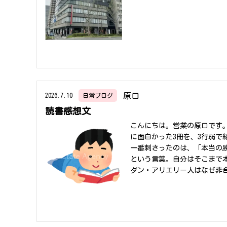
からのアクセス・・・・電車1
セス・・・・電車42分 車1
す。そのためアクセス面での
また、周辺の中之島エリアは
件の利用イメージ】募集してい
おりお部屋内の内装や会議室
間が短くなるところがメリット
お部屋内（会議室）【募集区
で、アクセスが非常に良いで
原口
2026.7.10
日常ブログ
幅に減少できます。また、セ
読書感想文
です。【まとめ】今回、紹介
す。お部屋内も事務所として
こんにちは。営業の原口です
わせお待ちしております。関
に面白かった3冊を、3行弱で
の総合窓口】
一番刺さったのは、「本当の
という言葉。自分はそこまで
ダン・アリエリー人はなぜ非
の床」「正直とは何か」とい
る内容でした。③『北極星』
している」と読み手を突き放
た。そもそも的な視点が大変
だきありがとうございました