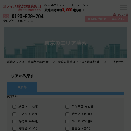
株式会社エステートエージェンシー
3,000
累計契約件数
件突破!!
ゲスト様
0120-939-204
お問い合わせ
ログイン
受付／平日9:00～19:00
東京のエリア検索
賃貸オフィス・貸事務所総合TOP
東京の賃貸オフィス・貸事務所
エリア検索
エリアから探す
東京都
東京23区
港区 (1,173件)
千代田区 (982件)
中央区 (964件)
渋谷区 (467件)
新宿区 (484件)
品川区 (221件)
台東区 (11件)
豊島区 (59件)