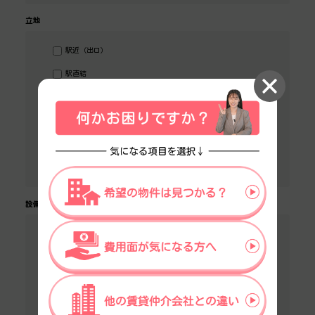
立地
駅近（出口）
駅直結
大通り沿い
傘いらず
1階
川沿い、公園沿い
設備
フリースペース
駐車場あり
大型駐車場
自転車置場