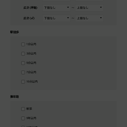
広さ(坪数)
～
広さ(㎡)
～
駅徒歩
1分以内
3分以内
5分以内
7分以内
10分以内
築年数
新築
5年以内