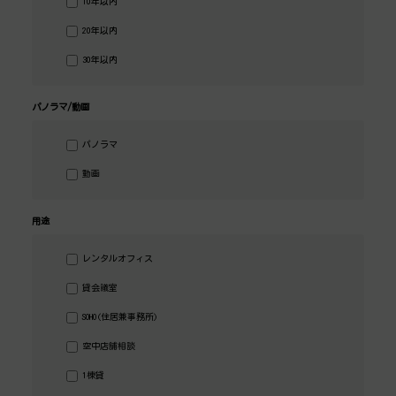
10年以内
20年以内
30年以内
パノラマ/動画
パノラマ
動画
用途
レンタルオフィス
貸会議室
SOHO(住居兼事務所)
空中店舗相談
1棟貸