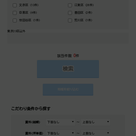
文京区 (13件)
江東区 (26件)
目黒区 (4件)
墨田区 (2件)
世田谷区 (1件)
荒川区 (1件)
東京23区以外
0
該当件数
件
こだわり条件から探す
賃料(総額)
～
賃料(坪単価)
～