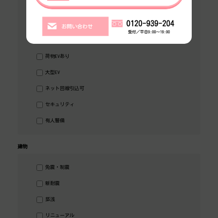
シャワートイレ
トイレ男女別
ビル内貸倉庫
荷物EVあり
大型EV
ネット回線引込可
セキュリティ
有人警備
建物
免震・制震
新耐震
築浅
リニューアル