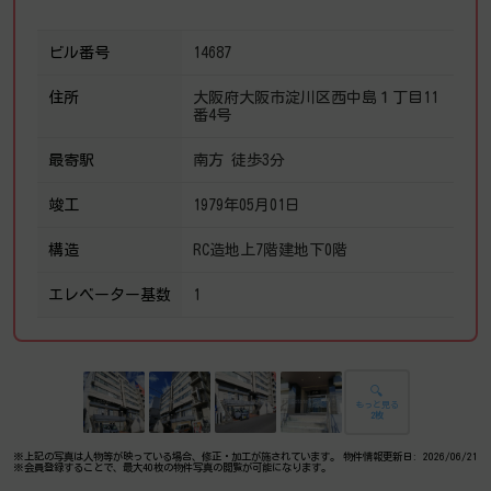
ビル番号
14687
住所
大阪府大阪市淀川区西中島１丁目11
番4号
最寄駅
南方 徒歩3分
竣工
1979年05月01日
構造
RC造地上7階建地下0階
エレベーター基数
1
🔍
もっと見る
2枚
※上記の写真は人物等が映っている場合、修正・加工が施されています。
物件情報更新日: 2026/06/21
※会員登録することで、最大40枚の物件写真の閲覧が可能になります。