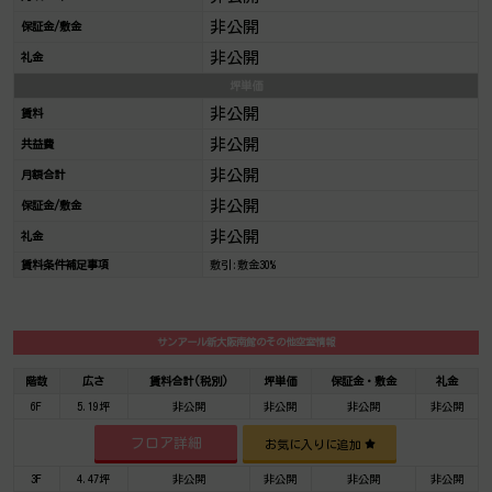
非公開
保証金/敷金
非公開
礼金
坪単価
非公開
賃料
非公開
共益費
非公開
月額合計
非公開
保証金/敷金
非公開
礼金
賃料条件補足事項
敷引:敷金30%
サンアール新大阪南館のその他空室情報
階数
広さ
賃料合計(税別)
坪単価
保証金・敷金
礼金
6F
5.19坪
非公開
非公開
非公開
非公開
フロア詳細
お気に入りに追加
3F
4.47坪
非公開
非公開
非公開
非公開