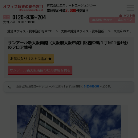
株式会社エステートエージェンシー
3,000
累計契約件数
件突破!!
ゲスト様
0120-939-204
お問い合わせ
ログイン
受付／平日9:00～19:00
賃貸オフィス・貸事務所総合TOP
大阪の賃貸オフィス・貸事務所
大阪府のエリア
サンアール新大阪南館（大阪府大阪市淀川区西中島１丁目11番4号）
のフロア情報
お気に入りリストに追加
サンアール新大阪南館のビル詳細を見る
空室状況はお電話一本でスムーズにご案内！まずはお気軽に
0120-939-204
へどうぞ。