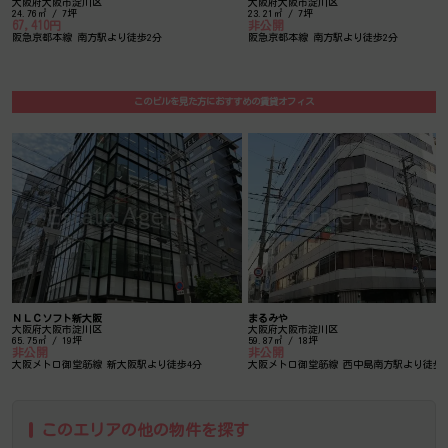
大阪府大阪市淀川区
大阪府大阪市淀川区
24.76㎡ / 7坪
23.21㎡ / 7坪
67,410円
非公開
阪急京都本線 南方駅より徒歩2分
阪急京都本線 南方駅より徒歩2分
このビルを見た方におすすめの賃貸オフィス
ＮＬＣソフト新大阪
まるみや
大阪府大阪市淀川区
大阪府大阪市淀川区
65.75㎡ / 19坪
59.87㎡ / 18坪
非公開
非公開
大阪メトロ御堂筋線 新大阪駅より徒歩4分
大阪メトロ御堂筋線 西中島南方駅より徒歩
このエリアの他の物件を探す