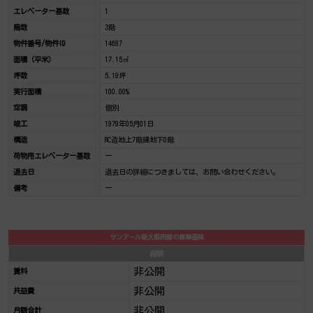
エレベーター基数
1
階数
3階
物件番号/物件ID
14687
面積（平米）
17.15㎡
坪数
5.19坪
実行面積
100.00%
空調
個別
竣工
1979年05月01日
構造
RC造地上7階建地下0階
荷物用エレベーター基数
ー
退去日
退去日の詳細につきましては、お問い合わせください。
備考
ー
サンアール新大阪南館の募集価格
総額
非公開
賃料
非公開
共益費
非公開
月額合計