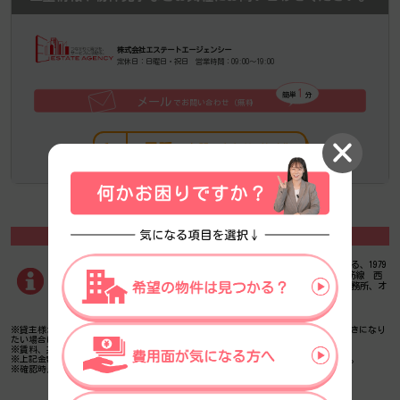
株式会社エステートエージェンシー
定休日：日曜日・祝日 営業時間：09:00～19:00
1
簡単
分
メール
でお問い合わせ（無料
）
電話
でお問い合わせ（無料）
サンアール新大阪南館の基本情報
サンアール新大阪南館は、淀川区エリア（大阪市淀川区西中島1丁目）にある、1979
年竣工、地上６階建の賃貸オフィスビルです。最寄駅は、大阪メトロ御堂筋線 西
中島南方駅 徒歩3分のアクセス。是非一度ご内覧下さいませ！その他、事務所、オ
フィス移転の事なら何でもご相談下さい。
※貸主様からのご要望の為、条件を未公開としている場合がございます。詳しくお聞きになり
たい場合は、弊社までご連絡ください。
※賃料、共益費、礼金、その他費用には別途消費税が掛かります。
※上記金額は募集条件です。条件交渉などについてはお気軽にお問い合わせください。
※確認時点での情報のため、リアルタイム情報はお問合せください。