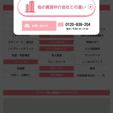
サンアール新大阪南館の施設情報カテゴリ
1棟貸可能
駅直結
大型EV
大型駐車場
大通り沿い
傘いらず
貸会議室
空中店舗相談
ヴィンテージ・レトロ
シャワートイレ
セキュリティ
SOHO(住居兼事務所)
デザイナーズ・個性派
トイレ男女別
荷物EVあり
ハイグレードオフィス
ネット回線引込可
ビル内貸倉庫
免振・制振構造
有人警備
ランドマーク
リニューアル
フリースペース
レンタルオフィス
新耐震
駅近（出口
築浅
川沿い、公園沿い
自転車置場
自転車置場料金： ー 円
サンアール新大阪南館のアクセスマップ