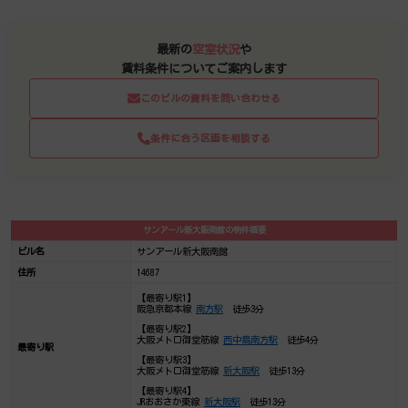
最新の
空室状況
や
賃料条件についてご案内します
このビルの資料を問い合わせる
条件に合う区画を相談する
サンアール新大阪南館の物件概要
ビル名
サンアール新大阪南館
住所
14687
【最寄り駅1】
阪急京都本線
南方駅
徒歩3分
【最寄り駅2】
大阪メトロ御堂筋線
西中島南方駅
徒歩4分
最寄り駅
【最寄り駅3】
大阪メトロ御堂筋線
新大阪駅
徒歩13分
【最寄り駅4】
JRおおさか東線
新大阪駅
徒歩13分