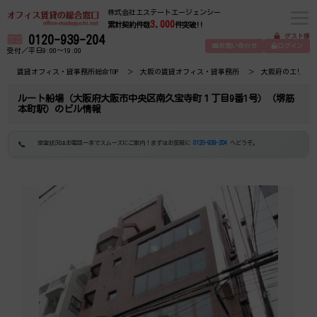
株式会社エステートエージェンシー
3,000
累計契約件数
件突破!!
ゲスト様
0120-939-204
お問い合わせ
ログイン
受付／平日9:00～19:00
賃貸オフィス・貸事務所総合TOP
大阪の賃貸オフィス・貸事務所
大阪府のエリア
ルート船場（大阪府大阪市中央区南久宝寺町１丁目9番1号）（堺筋
本町駅）のビル情報
空室状況はお電話一本でスムーズにご案内！まずはお気軽に
0120-939-204
へどうぞ。