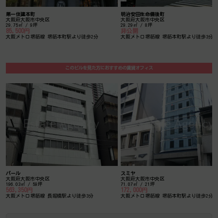
第一住建本町
明治安田生命備後町
大阪府大阪市中央区
大阪府大阪市中央区
29.75㎡ / 9坪
29.29㎡ / 8坪
85,500円
非公開
大阪メトロ堺筋線 堺筋本町駅より徒歩2分
大阪メトロ堺筋線 堺筋本町駅より徒歩3分
このビルを見た方におすすめの賃貸オフィス
パール
スミヤ
大阪府大阪市中央区
大阪府大阪市中央区
196.03㎡ / 59坪
71.07㎡ / 21坪
563,350円
172,000円
大阪メトロ堺筋線 長堀橋駅より徒歩3分
大阪メトロ堺筋線 堺筋本町駅より徒歩2分