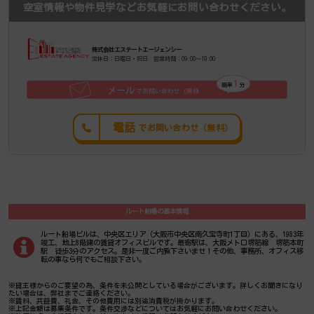
空室情報や物件見学などお気軽にお問い合わせください。
株式会社エステートエージェンシー
定休日：日曜日・祝日 営業時間：09:00～19:00
1
簡単
分
メール
でお問い合わせ（無料
）
電話
でお問い合わせ（無料）
ルート船場の基本情報
ルート船場ビルは、中央区エリア（大阪市中央区南久宝寺町1丁目）にある、1983年
竣工、地上8階建の賃貸オフィスビルです。最寄駅は、大阪メトロ堺筋線 堺筋本町
駅 徒歩3分のアクセス。是非一度ご内覧下さいませ！その他、事務所、オフィス移
転の事なら何でもご相談下さい。
※貸主様からのご要望の為、条件を未公開としている場合がございます。詳しくお聞きになり
たい場合は、弊社までご連絡ください。
※賃料、共益費、礼金、その他費用には別途消費税が掛かります。
※上記金額は募集条件です。条件交渉などについてはお気軽にお問い合わせください。