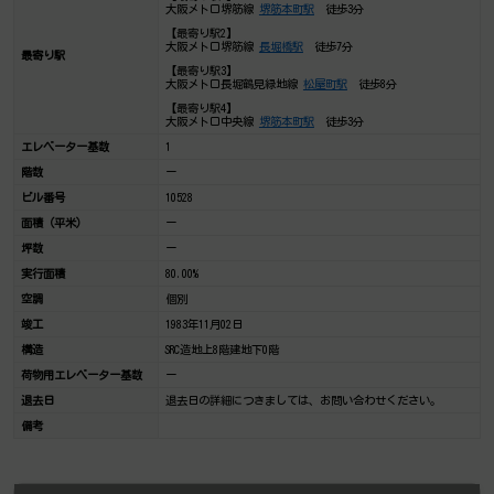
大阪メトロ堺筋線
堺筋本町駅
徒歩3分
【最寄り駅2】
大阪メトロ堺筋線
長堀橋駅
徒歩7分
最寄り駅
【最寄り駅3】
大阪メトロ長堀鶴見緑地線
松屋町駅
徒歩8分
【最寄り駅4】
大阪メトロ中央線
堺筋本町駅
徒歩3分
エレベーター基数
1
階数
ー
ビル番号
10528
面積（平米）
ー
坪数
ー
実行面積
80.00%
空調
個別
竣工
1983年11月02日
構造
SRC造地上8階建地下0階
荷物用エレベーター基数
ー
退去日
退去日の詳細につきましては、お問い合わせください。
備考