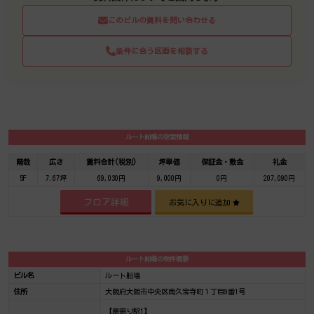
このビルの資料を問い合わせる
条件に合う区画を相談する
ルート船場の空室情報
階数
広さ
賃料合計(税別)
坪単価
保証金・敷金
礼金
5F
7.67坪
69,030円
9,000円
0円
207,090円
フロア詳細
お気に入りに追加
ルート船場の物件概要
ビル名
ルート船場
住所
大阪府大阪市中央区南久宝寺町１丁目9番1号
【最寄り駅1】