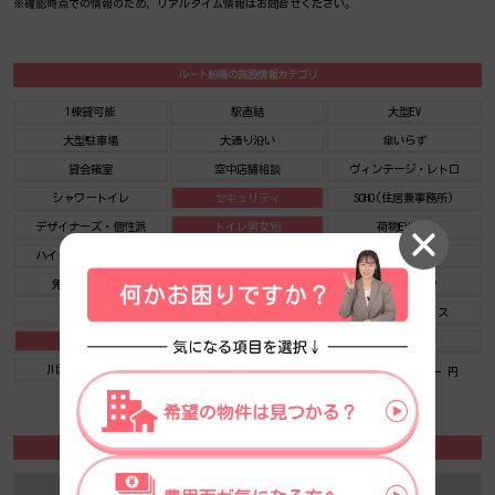
※確認時点での情報のため、リアルタイム情報はお問合せください。
ルート船場の施設情報カテゴリ
1棟貸可能
駅直結
大型EV
大型駐車場
大通り沿い
傘いらず
貸会議室
空中店舗相談
ヴィンテージ・レトロ
シャワートイレ
セキュリティ
SOHO(住居兼事務所)
デザイナーズ・個性派
トイレ男女別
荷物EVあり
ハイグレードオフィス
ネット回線引込可
ビル内貸倉庫
免振・制振構造
有人警備
ランドマーク
リニューアル
フリースペース
レンタルオフィス
新耐震
駅近（出口
築浅
川沿い、公園沿い
自転車置場
自転車置場料金： ー 円
ルート船場のアクセスマップ