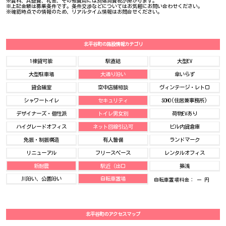
※賃料、共益費、礼金、その他費用には別途消費税が掛かります。
※上記金額は募集条件です。条件交渉などについてはお気軽にお問い合わせください。
※確認時点での情報のため、リアルタイム情報はお問合せください。
北平谷町の施設情報カテゴリ
1棟貸可能
駅直結
大型EV
大型駐車場
大通り沿い
傘いらず
貸会議室
空中店舗相談
ヴィンテージ・レトロ
シャワートイレ
セキュリティ
SOHO(住居兼事務所)
デザイナーズ・個性派
トイレ男女別
荷物EVあり
ハイグレードオフィス
ネット回線引込可
ビル内貸倉庫
免振・制振構造
有人警備
ランドマーク
リニューアル
フリースペース
レンタルオフィス
新耐震
駅近（出口
築浅
川沿い、公園沿い
自転車置場
自転車置場料金： ー 円
北平谷町のアクセスマップ