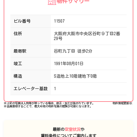
物件サマリー
ビル番号
11507
住所
大阪府大阪市中央区谷町９丁目2番
29号
最寄駅
谷町九丁目 徒歩2分
竣工
1991年08月01日
構造
S造地上10階建地下0階
エレベーター基数
1
※上記の写真は人物等が映っている場合、修正・加工が施されています。
物件情報更新日:
※会員登録することで、最大40枚の物件写真の閲覧が可能になります。
最新の
空室状況
や
賃料条件についてご案内します