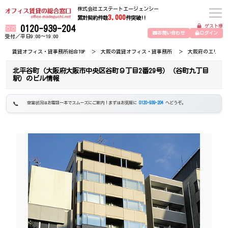
株式会社エステートエージェンシー
3,000
累計契約件数
件突破!!
ゲスト様
0120-939-204
お問い合わせ
ログイン
受付／平日9:00～19:00
賃貸オフィス・貸事務所総合TOP
大阪の賃貸オフィス・貸事務所
大阪府のエリア
北平谷町（大阪府大阪市中央区谷町９丁目2番29号）（谷町九丁目
駅）のビル情報
空室状況はお電話一本でスムーズにご案内！まずはお気軽に
0120-939-204
へどうぞ。