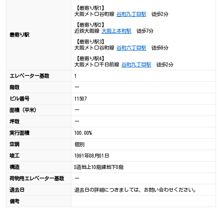
【最寄り駅1】
大阪メトロ谷町線
谷町九丁目駅
徒歩2分
【最寄り駅2】
近鉄大阪線
大阪上本町駅
徒歩7分
最寄り駅
【最寄り駅3】
大阪メトロ谷町線
谷町六丁目駅
徒歩9分
【最寄り駅4】
大阪メトロ千日前線
谷町九丁目駅
徒歩2分
エレベーター基数
1
階数
ー
ビル番号
11507
面積（平米）
ー
坪数
ー
実行面積
100.00%
空調
個別
竣工
1991年08月01日
構造
S造地上10階建地下0階
荷物用エレベーター基数
ー
退去日
退去日の詳細につきましては、お問い合わせください。
備考