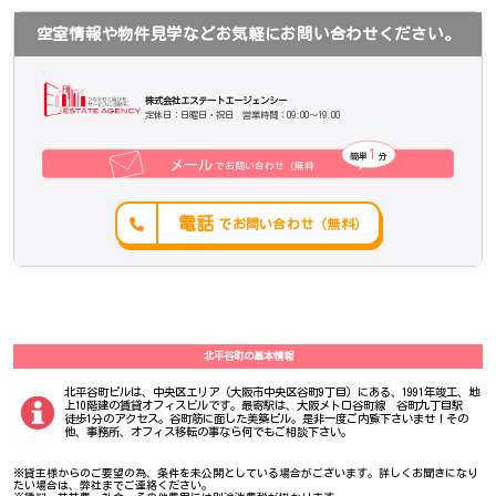
空室情報や物件見学などお気軽にお問い合わせください。
株式会社エステートエージェンシー
定休日：日曜日・祝日 営業時間：09:00～19:00
1
簡単
分
メール
でお問い合わせ（無料
）
電話
でお問い合わせ（無料）
北平谷町の基本情報
北平谷町ビルは、中央区エリア（大阪市中央区谷町9丁目）にある、1991年竣工、地
上10階建の賃貸オフィスビルです。最寄駅は、大阪メトロ谷町線 谷町九丁目駅
徒歩1分のアクセス。谷町筋に面した美築ビル。是非一度ご内覧下さいませ！その
他、事務所、オフィス移転の事なら何でもご相談下さい。
※貸主様からのご要望の為、条件を未公開としている場合がございます。詳しくお聞きになり
たい場合は、弊社までご連絡ください。