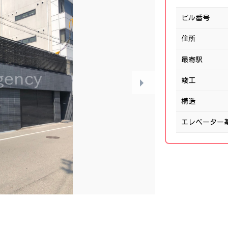
ビル番号
住所
最寄駅
竣工
構造
エレベーター