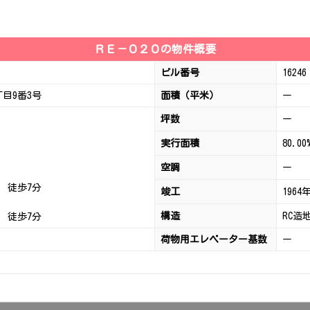
ＲＥ－０２０の物件概要
ビル番号
16246
目9番3号
面積（平米）
ー
坪数
ー
実行面積
80.00
空調
ー
徒歩7分
竣工
1964
構造
RC造
徒歩7分
荷物用エレベーター基数
ー