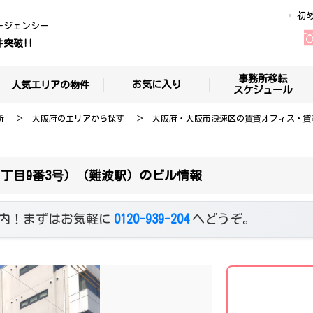
初
ージェンシー
件突破!!
事務所移転
お気に入り
人気エリアの物件
スケジュール
所
大阪府のエリアから探す
大阪府・大阪市浪速区の賃貸オフィス・貸
丁目9番3号）（難波駅）のビル情報
内！まずはお気軽に
0120-939-204
へどうぞ。