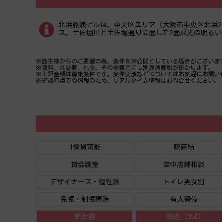
北浜藤浪ビルは、中央区エリア（大阪市中央区北浜2
ス。土佐堀川と土佐堀通りに面した2面採光の明る
※貸主様からのご要望の為、条件を未公開としている場合がございま
※賃料、共益費、礼金、その他費用には別途消費税が掛かります。
※上記金額は募集条件です。条件交渉などについてはお気軽にお問い
※確認時点での情報のため、リアルタイム情報はお問合せください。
1棟貸可能
駅直結
貸会議室
空中店舗相談
デザイナーズ・個性派
トイレ男女別
免振・制振構造
有人警備
新耐震
駅近（出口