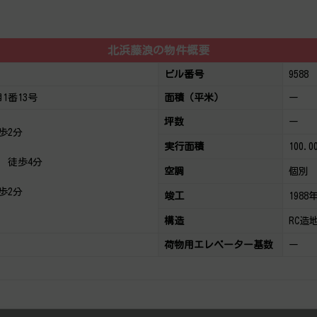
北浜藤浪の物件概要
ビル番号
9588
1番13号
面積（平米）
ー
坪数
ー
歩2分
実行面積
100.0
徒歩4分
空調
個別
歩2分
竣工
1988
構造
RC造
荷物用エレベーター基数
ー