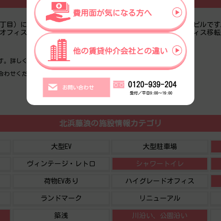
丁目）にある、1988年竣工、地上8階地下1階建の賃貸オフィスビルで
いオフィス。是非一度ご内覧下さいませ！その他、事務所、オフィス移
す。詳しくお聞きになりたい場合は、弊社までご連絡ください。
合わせください。
北浜藤浪の施設情報カテゴリ
大型EV
大型駐車場
ヴィンテージ・レトロ
シャワートイレ
荷物EVあり
ハイグレードオフィス
ランドマーク
リニューアル
築浅
川沿い、公園沿い