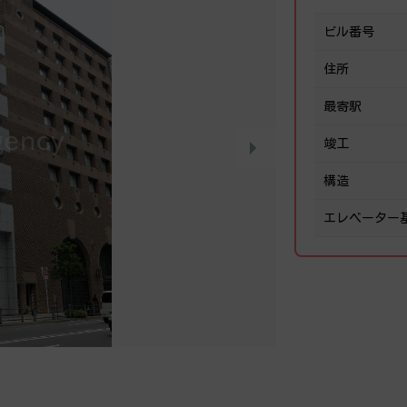
ビル番号
住所
最寄駅
竣工
構造
エレベーター