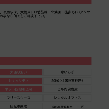
す。最寄駅は、大阪メトロ境筋線 北浜駅 徒歩1分のアクセ
転の事なら何でもご相談下さい。
大通り沿い
傘いらず
セキュリティ
SOHO(住居兼事務所)
ネット回線引込可
ビル内貸倉庫
フリースペース
レンタルオフィス
自転車置場
自転車置場料金： ー 円