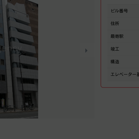
ビル番号
住所
最寄駅
竣工
構造
エレベーター