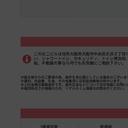
この北二ビルは住所大阪府大阪市中央区北浜２丁目1
い、シャワートイレ、セキュリティ、トイレ男女別、
転、不動産の事なら何でもお気軽にご相談下さい。
※貸主様からのご要望の為、条件を未公開としている場合がございま
※賃料、共益費、礼金、その他費用には別途消費税が掛かります。
※上記金額は募集条件です。条件交渉などについてはお気軽にお問い
※確認時点での情報のため、リアルタイム情報はお問合せください。
1棟貸可能
駅直結