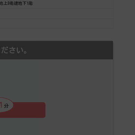
造地上9階建地下1階
ください。
1
分