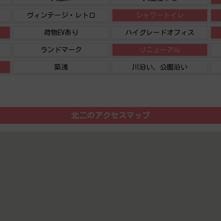
ヴィンテージ・レトロ
シャワートイレ
荷物EVあり
ハイグレードオフィス
ランドマーク
リニューアル
築浅
川沿い、公園沿い
北二のアクセスマップ