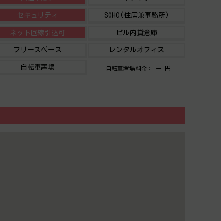
セキュリティ
SOHO(住居兼事務所)
ネット回線引込可
ビル内貸倉庫
フリースペース
レンタルオフィス
自転車置場
自転車置場料金： ー 円