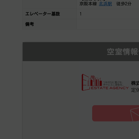
京阪本線
北浜駅
徒歩2分
エレベーター基数
1
備考
空室情報
株
定