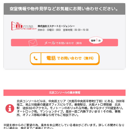
空室情報や物件見学などお気軽にお問い合わせください。
株式会社エステートエージェンシー
定休日：日曜日・祝日 営業時間：09:00～19:00
1
簡単
分
メール
でお問い合わせ（無料
）
電話
でお問い合わせ（無料）
北浜コンソールの基本情報
北浜コンソールビルは、中央区エリア（大阪市中央区平野町2丁目）にある、2006年
竣工、地上10階建の賃貸オフィスビルです。最寄駅は、大阪メトロ堺筋線 北浜
駅 徒歩3分のアクセス。モノトーンのおりゃれな外観。色々なタイプの貸室あり。
オートロック有。マンションタイプ。是非一度ご内覧下さいませ！その他、事務
所、オフィス移転の事なら何でもご相談下さい。
※貸主様からのご要望の為、条件を未公開としている場合がございます。詳しくお聞きになり
たい場合は、弊社までご連絡ください。