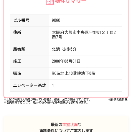
物件サマリー
ビル番号
9868
住所
大阪府大阪市中央区平野町２丁目2
番7号
最寄駅
北浜 徒歩5分
竣工
2006年06月01日
構造
RC造地上10階建地下0階
エレベーター基数
1
※上記の写真は人物等が映っている場合、修正・加工が施されています。
物件情報更新日:
※会員登録することで、最大40枚の物件写真の閲覧が可能になります。
最新の
空室状況
や
賃料条件についてご案内します