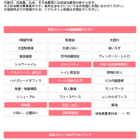
※賃料、共益費、礼金、その他費用には別途消費税が掛かります。
※上記金額は募集条件です。条件交渉などについてはお気軽にお問い合わせください。
※確認時点での情報のため、リアルタイム情報はお問合せください。
北浜コンソールの施設情報カテゴリ
1棟貸可能
駅直結
大型EV
大型駐車場
大通り沿い
傘いらず
貸会議室
空中店舗相談
ヴィンテージ・レトロ
シャワートイレ
セキュリティ
SOHO(住居兼事務所)
デザイナーズ・個性派
トイレ男女別
荷物EVあり
ハイグレードオフィス
ネット回線引込可
ビル内貸倉庫
免振・制振構造
有人警備
ランドマーク
リニューアル
フリースペース
レンタルオフィス
新耐震
駅近（出口
築浅
川沿い、公園沿い
自転車置場
自転車置場料金： ー 円
北浜コンソールのアクセスマップ