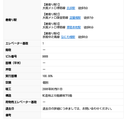
【最寄り駅1】
大阪メトロ堺筋線
北浜駅
徒歩5分
【最寄り駅2】
大阪メトロ御堂筋線
淀屋橋駅
徒歩7分
最寄り駅
【最寄り駅3】
大阪メトロ堺筋線
堺筋本町駅
徒歩8分
【最寄り駅4】
京阪中之島線
なにわ橋駅
徒歩8分
エレベーター基数
1
階数
ー
ビル番号
9868
面積（平米）
ー
坪数
ー
実行面積
100.00%
空調
個別
竣工
2006年06月01日
構造
RC造地上10階建地下0階
荷物用エレベーター基数
ー
退去日
退去日の詳細につきましては、お問い合わせください。
備考