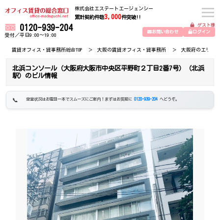
株式会社エステートエージェンシー
3,000
累計契約件数
件突破!!
ゲスト様
0120-939-204
お問い合わせ
ログイン
受付／平日9:00～19:00
賃貸オフィス・貸事務所総合TOP
大阪の賃貸オフィス・貸事務所
大阪府のエリア
北浜コンソール（大阪府大阪市中央区平野町２丁目2番7号）（北浜
駅）のビル情報
空室状況はお電話一本でスムーズにご案内！まずはお気軽に
0120-939-204
へどうぞ。