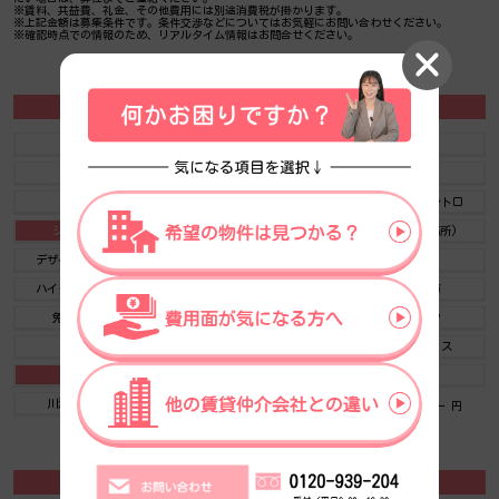
※賃料、共益費、礼金、その他費用には別途消費税が掛かります。
※上記金額は募集条件です。条件交渉などについてはお気軽にお問い合わせください。
※確認時点での情報のため、リアルタイム情報はお問合せください。
オーセンティック淀屋橋の施設情報カテゴリ
1棟貸可能
駅直結
大型EV
大型駐車場
大通り沿い
傘いらず
貸会議室
空中店舗相談
ヴィンテージ・レトロ
シャワートイレ
セキュリティ
SOHO(住居兼事務所)
デザイナーズ・個性派
トイレ男女別
荷物EVあり
ハイグレードオフィス
ネット回線引込可
ビル内貸倉庫
免振・制振構造
有人警備
ランドマーク
リニューアル
フリースペース
レンタルオフィス
新耐震
駅近（出口
築浅
川沿い、公園沿い
自転車置場
自転車置場料金： ー 円
オーセンティック淀屋橋のアクセスマップ