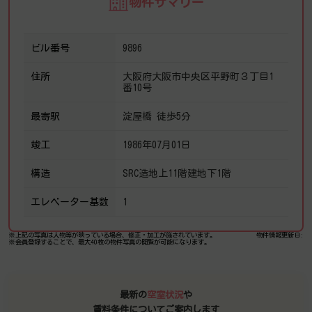
物件サマリー
ビル番号
9896
住所
大阪府大阪市中央区平野町３丁目1
番10号
最寄駅
淀屋橋 徒歩5分
竣工
1986年07月01日
構造
SRC造地上11階建地下1階
エレベーター基数
1
※上記の写真は人物等が映っている場合、修正・加工が施されています。
物件情報更新日:
※会員登録することで、最大40枚の物件写真の閲覧が可能になります。
最新の
空室状況
や
賃料条件についてご案内します