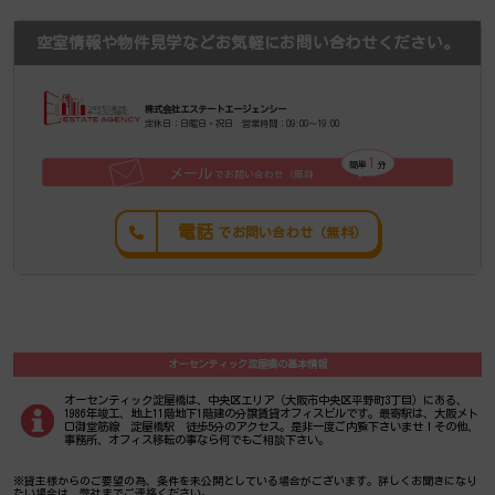
空室情報や物件見学などお気軽にお問い合わせください。
株式会社エステートエージェンシー
定休日：日曜日・祝日 営業時間：09:00～19:00
1
簡単
分
メール
でお問い合わせ（無料
）
電話
でお問い合わせ（無料）
オーセンティック淀屋橋の基本情報
オーセンティック淀屋橋は、中央区エリア（大阪市中央区平野町3丁目）にある、
1986年竣工、地上11階地下1階建の分譲賃貸オフィスビルです。最寄駅は、大阪メト
ロ御堂筋線 淀屋橋駅 徒歩5分のアクセス。是非一度ご内覧下さいませ！その他、
事務所、オフィス移転の事なら何でもご相談下さい。
※貸主様からのご要望の為、条件を未公開としている場合がございます。詳しくお聞きになり
たい場合は、弊社までご連絡ください。