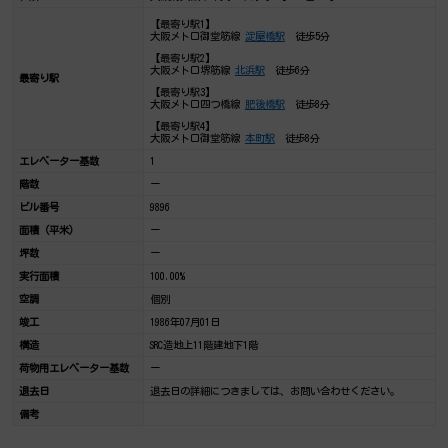
【最寄り駅1】
大阪メトロ御堂筋線
淀屋橋駅
徒歩5分
【最寄り駅2】
大阪メトロ堺筋線
北浜駅
徒歩6分
最寄り駅
【最寄り駅3】
大阪メトロ四つ橋線
肥後橋駅
徒歩8分
【最寄り駅4】
大阪メトロ御堂筋線
本町駅
徒歩8分
エレベーター基数
1
階数
ー
ビル番号
9896
面積（平米）
ー
坪数
ー
実行面積
100.00%
空調
個別
竣工
1986年07月01日
構造
SRC造地上11階建地下1階
荷物用エレベーター基数
ー
退去日
退去日の詳細につきましては、お問い合わせください。
備考