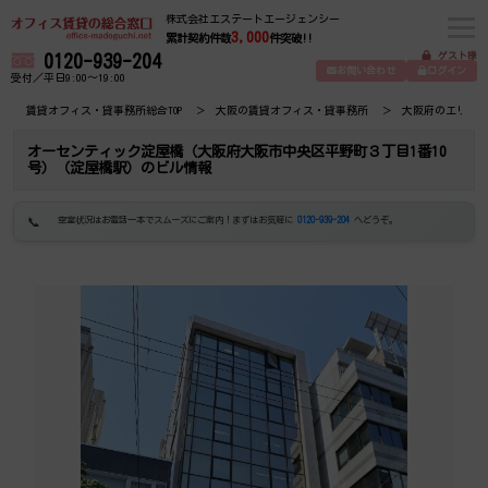
株式会社エステートエージェンシー
3,000
累計契約件数
件突破!!
ゲスト様
0120-939-204
お問い合わせ
ログイン
受付／平日9:00～19:00
賃貸オフィス・貸事務所総合TOP
大阪の賃貸オフィス・貸事務所
大阪府のエリア
オーセンティック淀屋橋（大阪府大阪市中央区平野町３丁目1番10
号）（淀屋橋駅）のビル情報
空室状況はお電話一本でスムーズにご案内！まずはお気軽に
0120-939-204
へどうぞ。