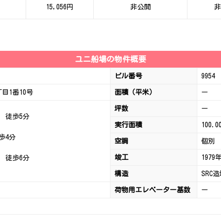
15,056円
非公開
非
ユニ船場の物件概要
ビル番号
9954
目1番10号
面積（平米）
ー
坪数
ー
徒歩5分
実行面積
100.0
歩4分
空調
個別
竣工
1979
徒歩6分
構造
SRC
荷物用エレベーター基数
ー