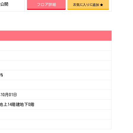
公開
フロア詳細
お気に入りに追加
0%
年10月01日
造地上14階建地下0階