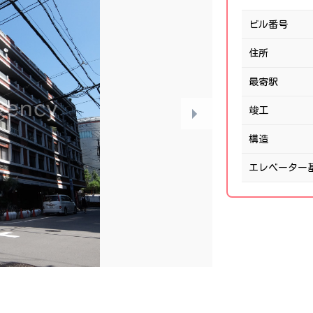
ビル番号
住所
最寄駅
竣工
構造
エレベーター