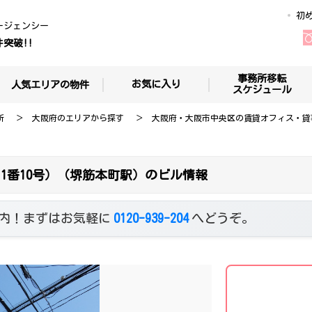
初
ージェンシー
件突破!!
事務所移転
お気に入り
人気エリアの物件
スケジュール
所
大阪府のエリアから探す
大阪府・大阪市中央区の賃貸オフィス・貸
1番10号）（堺筋本町駅）のビル情報
内！まずはお気軽に
0120-939-204
へどうぞ。