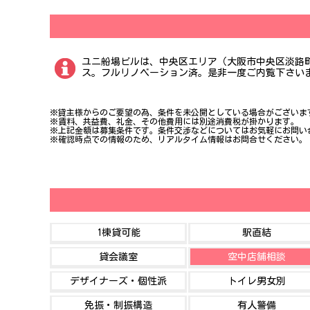
ユニ船場ビルは、中央区エリア（大阪市中央区淡路町
ス。フルリノベーション済。是非一度ご内覧下さい
※貸主様からのご要望の為、条件を未公開としている場合がございま
※賃料、共益費、礼金、その他費用には別途消費税が掛かります。
※上記金額は募集条件です。条件交渉などについてはお気軽にお問い
※確認時点での情報のため、リアルタイム情報はお問合せください。
1棟貸可能
駅直結
貸会議室
空中店舗相談
デザイナーズ・個性派
トイレ男女別
免振・制振構造
有人警備