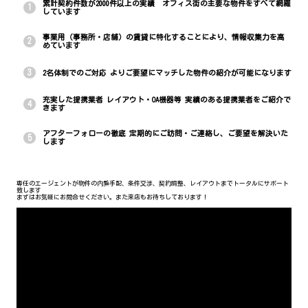
累計契約件数が2000件以上の実績 オフィス街の主要な物件をすべて網羅
1
しています
事業用（事務所・店舗）の賃貸に特化することにより、情報収集力を高
2
めています
3
2名体制でのご対応 よりご要望にマッチした物件の紹介が可能になります
充実した提携業者 レイアウト・OA機器等 実績のある提携業者をご紹介で
4
きます
アフターフォローの徹底 定期的にご訪問・ご連絡し、ご要望を解決いた
5
します
専任のエージェントが物件の内覧手配、条件交渉、契約調整、レイアウトまでトータルにサポート
致します
まずはお気軽にお問合せください。また来店もお待ちしております！