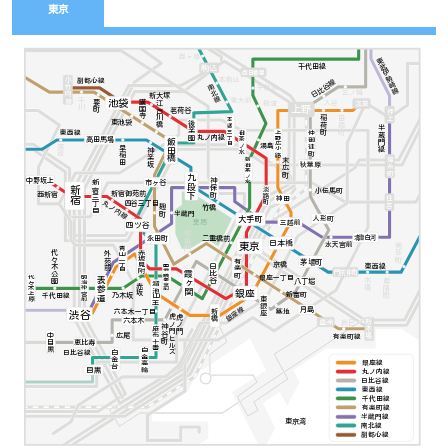
東京
西ヶ原
東武伊勢崎線
千代田線
駒込
西日暮里
本駒込
小竹向原
副都心線
日比谷線
南北線
千駄木
三ノ輪
新大塚
東大前
千川
池袋
要町
護国寺
入谷
浅草
江戸川橋
根津
上野
茗荷谷
押上
稲荷町
田原町
本郷三丁目
東池袋
後楽園
半蔵門線
東西線
上野広小路
御茶ノ水
仲御徒町
丸ノ内線
高田馬場
飯田橋
湯島
落合
早稲田
神楽坂
錦糸町
末広町
新御茶ノ水
秋葉原
九段下
神保町
中野坂上
市ヶ谷
新宿三丁目
新宿
淡路町
小伝馬町
新宿御苑前
西新宿
住吉
神田
丸ノ内線
四谷三丁目
竹橋
麹町
半蔵門
大手町
人形町
三越前
皇居
四ツ谷
桜田門
二重橋前
清澄白河
永田町
日本橋
水天宮前
東京
南砂町
青山一丁目
代々木公園
外苑前
赤坂見附
茅場町
有楽町
京橋
東西線
日比谷
国会議事堂前
門前仲町
霞ヶ関
銀座一丁目
明治神宮前
代々木上原
表参道
木場
東陽町
八丁堀
溜池山王
赤坂
銀座
新富町
千代田線
乃木坂
東銀座
銀座線
月島
六本木一丁目
築地
新橋
渋谷
虎ノ門
虎ノ門ヒルズ
六本木
新木場
豊洲
辰巳
神谷町
麻布十番
中目黒
広尾
有楽町線
恵比寿
白金高輪
白金台
日比谷線
銀座線
目黒
丸ノ内線
日比谷線
東西線
千代田線
有楽町線
半蔵門線
東京湾
南北線
副都心線