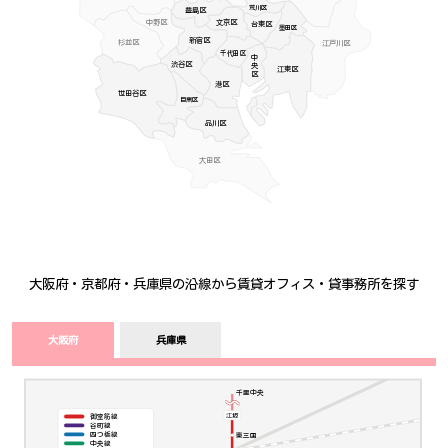
荒川区
豊島区
中野区
文京区
台東区
墨田区
新宿区
杉並区
江戸川区
千代田区
中央区
渋谷区
江東区
港区
世田谷区
目黒区
品川区
大田区
大阪府・京都府・兵庫県の沿線から賃貸オフィス・貸事務所を探す
大阪府
兵庫県
千里中央
江坂
御堂筋線
谷町線
東三国
四つ橋線
中央線