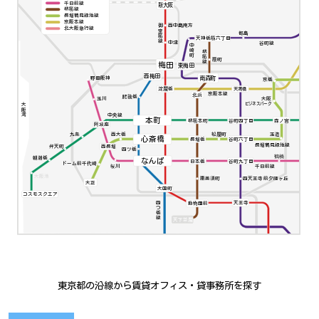
千日前線
新大阪
堺筋線
長堀鶴見緑地線
京阪本線
西中島南方
御堂筋線
北大阪急行線
都島
天神橋筋六丁目
中津
谷町線
中崎町
堺筋線
扇町
梅田
東梅田
西梅田
南森町
野田阪神
京橋
淀屋橋
天満橋
京阪本線
北浜
肥後橋
大阪
玉川
ビジネスパーク
大阪湾
中央線
本町
堺筋本町
谷町四丁目
森ノ宮
阿波座
九条
西大橋
松屋町
玉造
心斎橋
谷町六丁目
長堀橋
長堀鶴見緑地線
弁天町
西長堀
四ツ橋
鶴橋
朝潮橋
なんば
日本橋
谷町九丁目
ドーム前千代崎
千日前線
桜川
大阪港
四天王寺前夕陽ヶ丘
恵美須町
大正
大国町
コスモスクエア
四つ橋線
動物園前
天王寺
天下茶屋
東京都の沿線から賃貸オフィス・貸事務所を探す