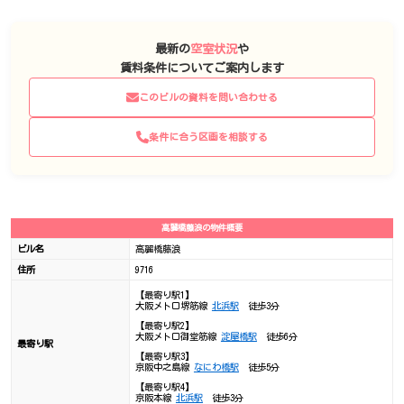
最新の
空室状況
や
賃料条件についてご案内します
このビルの資料を問い合わせる
条件に合う区画を相談する
高麗橋藤浪の物件概要
ビル名
高麗橋藤浪
住所
9716
【最寄り駅1】
大阪メトロ堺筋線
北浜駅
徒歩3分
【最寄り駅2】
大阪メトロ御堂筋線
淀屋橋駅
徒歩6分
最寄り駅
【最寄り駅3】
京阪中之島線
なにわ橋駅
徒歩5分
【最寄り駅4】
京阪本線
北浜駅
徒歩3分