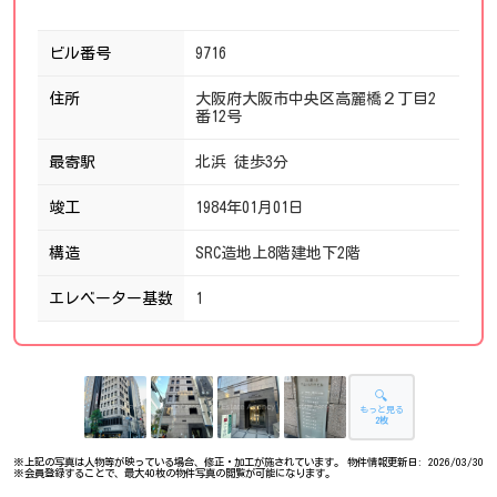
ビル番号
9716
住所
大阪府大阪市中央区高麗橋２丁目2
番12号
最寄駅
北浜 徒歩3分
竣工
1984年01月01日
構造
SRC造地上8階建地下2階
エレベーター基数
1
🔍
もっと見る
2枚
※上記の写真は人物等が映っている場合、修正・加工が施されています。
物件情報更新日: 2026/03/30
※会員登録することで、最大40枚の物件写真の閲覧が可能になります。