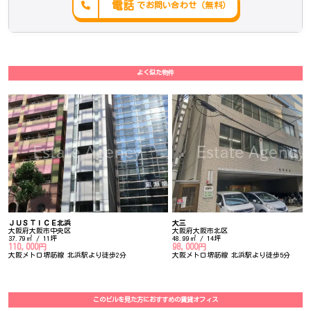
電話
でお問い合わせ（無料）
よく似た物件
ＪＵＳＴＩＣＥ北浜
大三
大阪府大阪市中央区
大阪府大阪市北区
37.79㎡ / 11坪
48.99㎡ / 14坪
110,000円
98,000円
大阪メトロ堺筋線 北浜駅より徒歩2分
大阪メトロ堺筋線 北浜駅より徒歩5分
このビルを見た方におすすめの賃貸オフィス