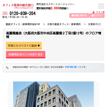
株式会社エステートエージェンシー
3,000
累計契約件数
件突破!!
ゲスト様
0120-939-204
お問い合わせ
ログイン
受付／平日9:00～19:00
賃貸オフィス・貸事務所総合TOP
大阪の賃貸オフィス・貸事務所
大阪府のエリア
高麗橋藤浪（大阪府大阪市中央区高麗橋２丁目2番12号）のフロア情
報
お気に入りリストに追加
高麗橋藤浪のビル詳細を見る
空室状況はお電話一本でスムーズにご案内！まずはお気軽に
0120-939-204
へどうぞ。