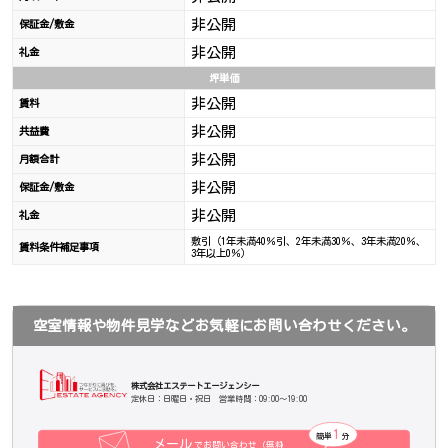
非公開
保証金/敷金
非公開
礼金
坪単価
非公開
賃料
非公開
共益費
非公開
月額合計
非公開
保証金/敷金
非公開
礼金
敷引（1年未満40％引、2年未満30％、3年未満20％、
賃料条件補足事項
3年以上0％）
空室情報や物件見学などお気軽にお問い合わせください。
株式会社エステートエージェンシー
定休日：日曜日・祝日 営業時間：09:00～19:00
1
簡単
分
メール
でお問い合わせ（無料
）