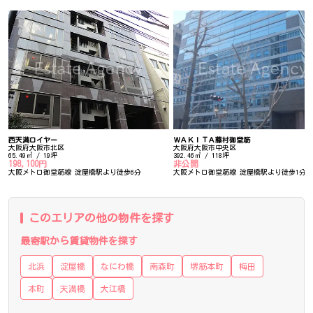
西天満ロイヤー
ＷＡＫＩＴＡ藤村御堂筋
大阪府大阪市北区
大阪府大阪市中央区
65.49㎡ / 19坪
392.46㎡ / 118坪
198,100円
非公開
大阪メトロ御堂筋線 淀屋橋駅より徒歩6分
大阪メトロ御堂筋線 淀屋橋駅より徒歩1分
このエリアの他の物件を探す
最寄駅から賃貸物件を探す
北浜
淀屋橋
なにわ橋
南森町
堺筋本町
梅田
本町
天満橋
大江橋