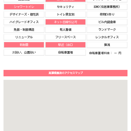
シャワートイレ
セキュリティ
SOHO(住居兼事務所)
デザイナーズ・個性派
トイレ男女別
荷物EVあり
ハイグレードオフィス
ネット回線引込可
ビル内貸倉庫
免振・制振構造
有人警備
ランドマーク
リニューアル
フリースペース
レンタルオフィス
新耐震
駅近（出口
築浅
川沿い、公園沿い
自転車置場
自転車置場料金： ー 円
高麗橋藤浪のアクセスマップ