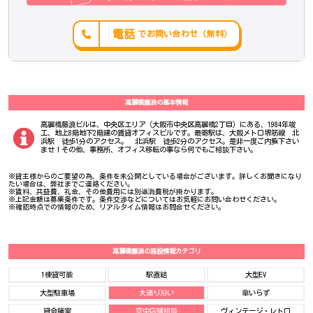
電話
でお問い合わせ（無料）
高麗橋藤浪の基本情報
高麗橋藤浪ビルは、中央区エリア（大阪市中央区高麗橋2丁目）にある、1984年竣
工、地上8階地下2階建の賃貸オフィスビルです。最寄駅は、大阪メトロ堺筋線 北
浜駅 徒歩1分のアクセス。 北浜駅 徒歩2分のアクセス。是非一度ご内覧下さい
ませ！その他、事務所、オフィス移転の事なら何でもご相談下さい。
※貸主様からのご要望の為、条件を未公開としている場合がございます。詳しくお聞きになり
たい場合は、弊社までご連絡ください。
※賃料、共益費、礼金、その他費用には別途消費税が掛かります。
※上記金額は募集条件です。条件交渉などについてはお気軽にお問い合わせください。
※確認時点での情報のため、リアルタイム情報はお問合せください。
高麗橋藤浪の施設情報カテゴリ
1棟貸可能
駅直結
大型EV
大型駐車場
大通り沿い
傘いらず
貸会議室
空中店舗相談
ヴィンテージ・レトロ