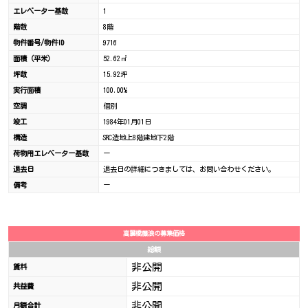
エレベーター基数
1
階数
8階
物件番号/物件ID
9716
面積（平米）
52.62㎡
坪数
15.92坪
実行面積
100.00%
空調
個別
竣工
1984年01月01日
構造
SRC造地上8階建地下2階
荷物用エレベーター基数
ー
退去日
退去日の詳細につきましては、お問い合わせください。
備考
ー
高麗橋藤浪の募集価格
総額
非公開
賃料
非公開
共益費
非公開
月額合計