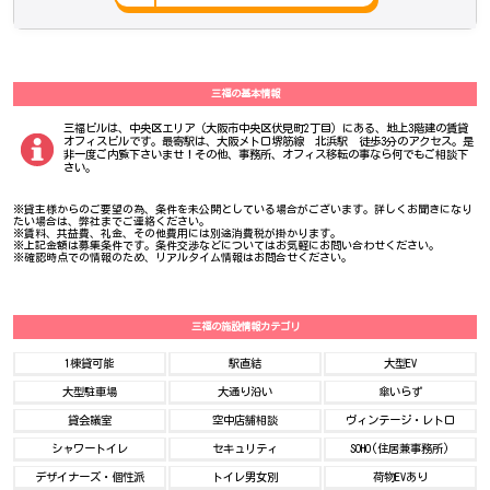
三福の基本情報
三福ビルは、中央区エリア（大阪市中央区伏見町2丁目）にある、地上3階建の賃貸
オフィスビルです。最寄駅は、大阪メトロ堺筋線 北浜駅 徒歩3分のアクセス。是
非一度ご内覧下さいませ！その他、事務所、オフィス移転の事なら何でもご相談下
さい。
※貸主様からのご要望の為、条件を未公開としている場合がございます。詳しくお聞きになり
たい場合は、弊社までご連絡ください。
※賃料、共益費、礼金、その他費用には別途消費税が掛かります。
※上記金額は募集条件です。条件交渉などについてはお気軽にお問い合わせください。
※確認時点での情報のため、リアルタイム情報はお問合せください。
三福の施設情報カテゴリ
1棟貸可能
駅直結
大型EV
大型駐車場
大通り沿い
傘いらず
貸会議室
空中店舗相談
ヴィンテージ・レトロ
シャワートイレ
セキュリティ
SOHO(住居兼事務所)
デザイナーズ・個性派
トイレ男女別
荷物EVあり