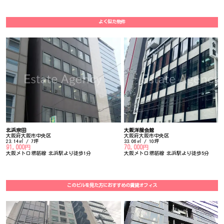
よく似た物件
北浜宗田
大阪洋服会館
大阪府大阪市中央区
大阪府大阪市中央区
23.14㎡ / 7坪
33.06㎡ / 10坪
91,000円
70,000円
大阪メトロ堺筋線 北浜駅より徒歩1分
大阪メトロ堺筋線 北浜駅より徒歩5分
このビルを見た方におすすめの賃貸オフィス