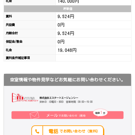
140,000円
礼金
坪単価
9,524円
賃料
0円
共益費
9,524円
月額合計
0円
保証金/敷金
19,048円
礼金
賃料条件補足事項
空室情報や物件見学などお気軽にお問い合わせください。
株式会社エステートエージェンシー
定休日：日曜日・祝日 営業時間：09:00～19:00
1
簡単
分
メール
でお問い合わせ（無料
）
電話
でお問い合わせ（無料）