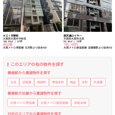
ＫＣＩ平野町
西天満ロイヤー
大阪府大阪市中央区
大阪府大阪市北区
189.95㎡ / 57坪
65.49㎡ / 19坪
非公開
198,100円
大阪メトロ堺筋線 北浜駅より徒歩5分
大阪メトロ御堂筋線 淀屋橋駅より徒歩6分
このエリアの他の物件を探す
最寄駅から賃貸物件を探す
北浜
淀屋橋
南森町
堺筋本町
梅田
本町
天満橋
最寄駅の沿線から賃貸物件を探す
大阪メトロ堺筋線
大阪メトロ御堂筋線
京阪本線
付近のエリアから賃貸物件を探す