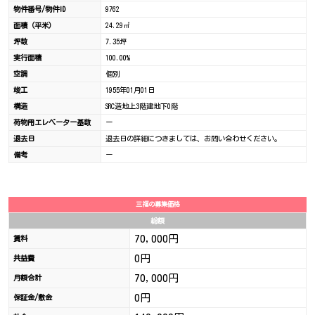
物件番号/物件ID
9762
面積（平米）
24.29㎡
坪数
7.35坪
実行面積
100.00%
空調
個別
竣工
1955年01月01日
構造
SRC造地上3階建地下0階
荷物用エレベーター基数
ー
退去日
退去日の詳細につきましては、お問い合わせください。
備考
ー
三福の募集価格
総額
70,000円
賃料
0円
共益費
70,000円
月額合計
0円
保証金/敷金