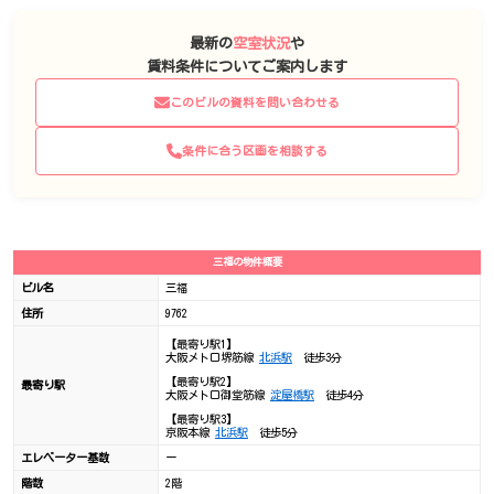
最新の
空室状況
や
賃料条件についてご案内します
このビルの資料を問い合わせる
条件に合う区画を相談する
三福の物件概要
ビル名
三福
住所
9762
【最寄り駅1】
大阪メトロ堺筋線
北浜駅
徒歩3分
【最寄り駅2】
最寄り駅
大阪メトロ御堂筋線
淀屋橋駅
徒歩4分
【最寄り駅3】
京阪本線
北浜駅
徒歩5分
エレベーター基数
ー
階数
2階