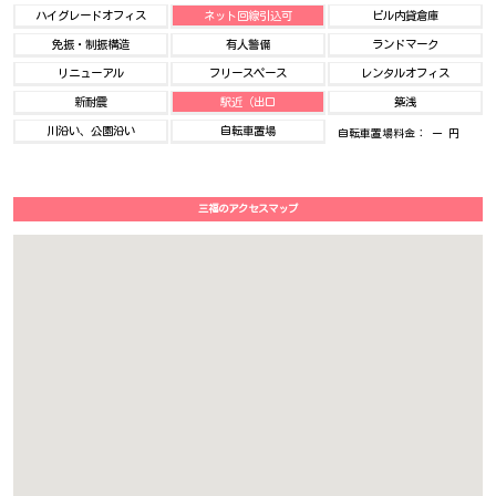
ハイグレードオフィス
ネット回線引込可
ビル内貸倉庫
免振・制振構造
有人警備
ランドマーク
リニューアル
フリースペース
レンタルオフィス
新耐震
駅近（出口
築浅
川沿い、公園沿い
自転車置場
自転車置場料金： ー 円
三福のアクセスマップ