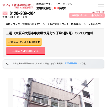
株式会社エステートエージェンシー
3,000
累計契約件数
件突破!!
ゲスト様
0120-939-204
お問い合わせ
ログイン
受付／平日9:00～19:00
賃貸オフィス・貸事務所総合TOP
大阪の賃貸オフィス・貸事務所
大阪府のエリア
三福（大阪府大阪市中央区伏見町２丁目5番9号）のフロア情報
お気に入りリストに追加
三福のビル詳細を見る
空室状況はお電話一本でスムーズにご案内！まずはお気軽に
0120-939-204
へどうぞ。