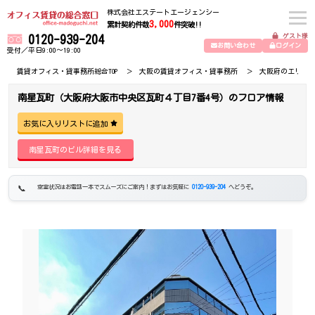
株式会社エステートエージェンシー
3,000
累計契約件数
件突破!!
ゲスト様
0120-939-204
お問い合わせ
ログイン
受付／平日9:00～19:00
賃貸オフィス・貸事務所総合TOP
大阪の賃貸オフィス・貸事務所
大阪府のエリア
南星瓦町（大阪府大阪市中央区瓦町４丁目7番4号）のフロア情報
お気に入りリストに追加
南星瓦町のビル詳細を見る
空室状況はお電話一本でスムーズにご案内！まずはお気軽に
0120-939-204
へどうぞ。