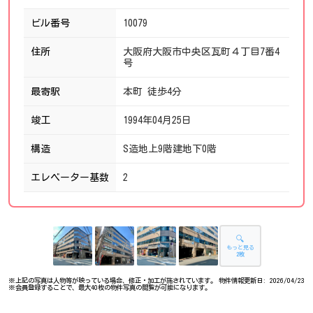
ビル番号
10079
住所
大阪府大阪市中央区瓦町４丁目7番4
号
最寄駅
本町 徒歩4分
竣工
1994年04月25日
構造
S造地上9階建地下0階
エレベーター基数
2
🔍
もっと見る
2枚
※上記の写真は人物等が映っている場合、修正・加工が施されています。
物件情報更新日: 2026/04/23
※会員登録することで、最大40枚の物件写真の閲覧が可能になります。