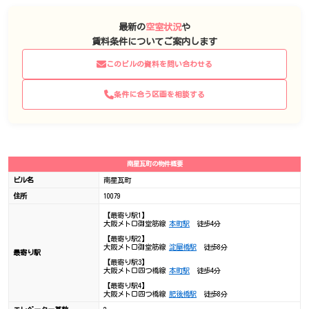
最新の
空室状況
や
賃料条件についてご案内します
このビルの資料を問い合わせる
条件に合う区画を相談する
南星瓦町の物件概要
ビル名
南星瓦町
住所
10079
【最寄り駅1】
大阪メトロ御堂筋線
本町駅
徒歩4分
【最寄り駅2】
大阪メトロ御堂筋線
淀屋橋駅
徒歩8分
最寄り駅
【最寄り駅3】
大阪メトロ四つ橋線
本町駅
徒歩4分
【最寄り駅4】
大阪メトロ四つ橋線
肥後橋駅
徒歩8分