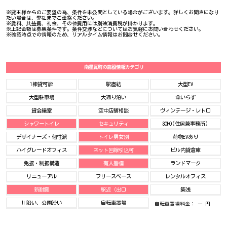
※貸主様からのご要望の為、条件を未公開としている場合がございます。詳しくお聞きになり
たい場合は、弊社までご連絡ください。
※賃料、共益費、礼金、その他費用には別途消費税が掛かります。
※上記金額は募集条件です。条件交渉などについてはお気軽にお問い合わせください。
※確認時点での情報のため、リアルタイム情報はお問合せください。
南星瓦町の施設情報カテゴリ
1棟貸可能
駅直結
大型EV
大型駐車場
大通り沿い
傘いらず
貸会議室
空中店舗相談
ヴィンテージ・レトロ
シャワートイレ
セキュリティ
SOHO(住居兼事務所)
デザイナーズ・個性派
トイレ男女別
荷物EVあり
ハイグレードオフィス
ネット回線引込可
ビル内貸倉庫
免振・制振構造
有人警備
ランドマーク
リニューアル
フリースペース
レンタルオフィス
新耐震
駅近（出口
築浅
川沿い、公園沿い
自転車置場
自転車置場料金： ー 円