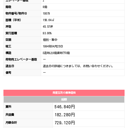
エレベーター基数
2
階数
9階
物件番号/物件ID
10079
面積（平米）
150.64㎡
坪数
45.57坪
実行面積
93.00%
空調
個別・集中
竣工
1994年04月25日
構造
S造地上9階建地下0階
荷物用エレベーター基数
ー
退去日
退去日の詳細につきましては、お問い合わせください。
備考
ー
南星瓦町の募集価格
総額
546,840円
賃料
182,280円
共益費
729,120円
月額合計