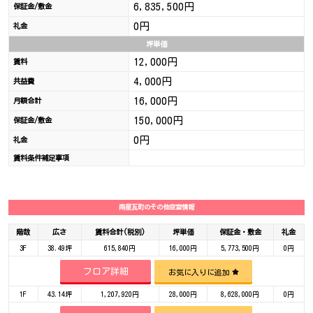
6,835,500円
保証金/敷金
0円
礼金
坪単価
12,000円
賃料
4,000円
共益費
16,000円
月額合計
150,000円
保証金/敷金
0円
礼金
賃料条件補足事項
南星瓦町のその他空室情報
階数
広さ
賃料合計(税別)
坪単価
保証金・敷金
礼金
3F
38.49坪
615,840円
16,000円
5,773,500円
0円
フロア詳細
お気に入りに追加
1F
43.14坪
1,207,920円
28,000円
8,628,000円
0円