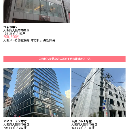
つるや第２
大阪府大阪市中央区
165.39㎡ / 50坪
500,300円
大阪メトロ御堂筋線 本町駅より徒歩1分
このビルを見た方におすすめの賃貸オフィス
ＰＭＯ ＥＸ本町
日建ビル１号館
大阪府大阪市中央区
大阪府大阪市中央区
770.08㎡ / 232坪
423.93㎡ / 128坪