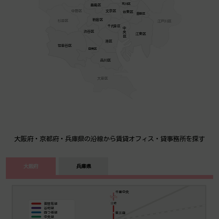
荒川区
豊島区
中野区
文京区
台東区
墨田区
新宿区
杉並区
江戸川区
千代田区
中央区
渋谷区
江東区
港区
世田谷区
目黒区
品川区
大田区
大阪府・京都府・兵庫県の沿線から賃貸オフィス・貸事務所を探す
大阪府
兵庫県
千里中央
江坂
御堂筋線
谷町線
東三国
四つ橋線
中央線