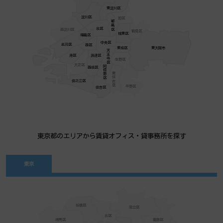
東淀川区
淀川区
旭区
都島区
北区
西淀川区
鶴見区
城東区
福島区
中央区
此花区
西区
東成区
東大阪市
天王寺区
港区
浪速区
生野区
大正区
阿倍野区
西成区
東住吉区
住之江区
平野区
住吉区
東京都のエリアから賃貸オフィス・貸事務所を探す
東京
板橋区
足立区
北区
練馬区
葛飾区