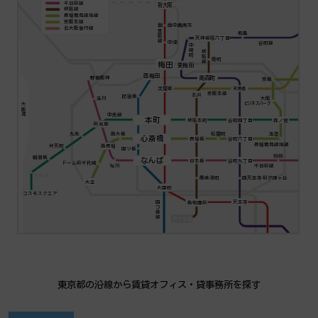
千日前線
新大阪
堺筋線
長堀鶴見緑地線
京阪本線
西中島南方
御堂筋線
北大阪急行線
都島
天神橋筋六丁目
中津
谷町線
中崎町
堺筋線
扇町
梅田
東梅田
西梅田
南森町
野田阪神
京橋
淀屋橋
天満橋
京阪本線
北浜
肥後橋
大阪
玉川
ビジネスパーク
大阪湾
中央線
本町
堺筋本町
谷町四丁目
森ノ宮
阿波座
九条
西大橋
松屋町
玉造
心斎橋
谷町六丁目
長堀橋
長堀鶴見緑地線
弁天町
西長堀
四ツ橋
鶴橋
朝潮橋
なんば
日本橋
谷町九丁目
ドーム前千代崎
千日前線
桜川
大阪港
四天王寺前夕陽ヶ丘
恵美須町
大正
大国町
コスモスクエア
四つ橋線
動物園前
天王寺
天下茶屋
東京都の沿線から賃貸オフィス・貸事務所を探す