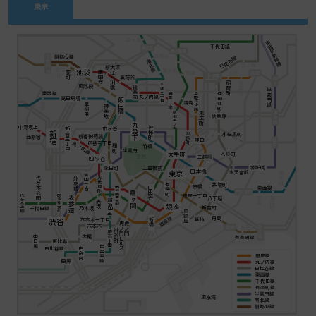
東京
西ヶ原
東武伊勢崎線
千代田線
駒込
西日暮里
本駒込
小竹向原
副都心線
日比谷線
南北線
千駄木
三ノ輪
新大塚
東大前
千川
池袋
要町
護国寺
入谷
浅草
江戸川橋
根津
上野
茗荷谷
押上
稲荷町
田原町
本郷三丁目
東池袋
後楽園
半蔵門線
東西線
上野広小路
御茶ノ水
仲御徒町
丸ノ内線
高田馬場
飯田橋
湯島
落合
早稲田
神楽坂
錦糸町
末広町
新御茶ノ水
秋葉原
九段下
神保町
中野坂上
市ヶ谷
新宿三丁目
新宿
淡路町
小伝馬町
新宿御苑前
西新宿
住吉
神田
丸ノ内線
四谷三丁目
竹橋
麹町
半蔵門
大手町
人形町
三越前
皇居
四ツ谷
桜田門
二重橋前
清澄白河
永田町
日本橋
水天宮前
東京
南砂町
青山一丁目
代々木公園
外苑前
赤坂見附
茅場町
有楽町
京橋
東西線
日比谷
国会議事堂前
門前仲町
霞ヶ関
銀座一丁目
明治神宮前
代々木上原
表参道
木場
東陽町
八丁堀
溜池山王
赤坂
銀座
新富町
千代田線
乃木坂
東銀座
銀座線
月島
六本木一丁目
築地
新橋
渋谷
虎ノ門
虎ノ門ヒルズ
六本木
新木場
豊洲
辰巳
神谷町
麻布十番
中目黒
広尾
有楽町線
恵比寿
白金高輪
白金台
日比谷線
銀座線
目黒
丸ノ内線
日比谷線
東西線
千代田線
有楽町線
半蔵門線
東京湾
南北線
副都心線