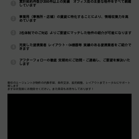
累計契約件数が2000件以上の実績 オフィス街の主要な物件をすべて網羅
1
しています
事業用（事務所・店舗）の賃貸に特化することにより、情報収集力を高
2
めています
3
2名体制でのご対応 よりご要望にマッチした物件の紹介が可能になります
充実した提携業者 レイアウト・OA機器等 実績のある提携業者をご紹介で
4
きます
アフターフォローの徹底 定期的にご訪問・ご連絡し、ご要望を解決いた
5
します
専任のエージェントが物件の内覧手配、条件交渉、契約調整、レイアウトまでトータルにサポート
致します
まずはお気軽にお問合せください。また来店もお待ちしております！