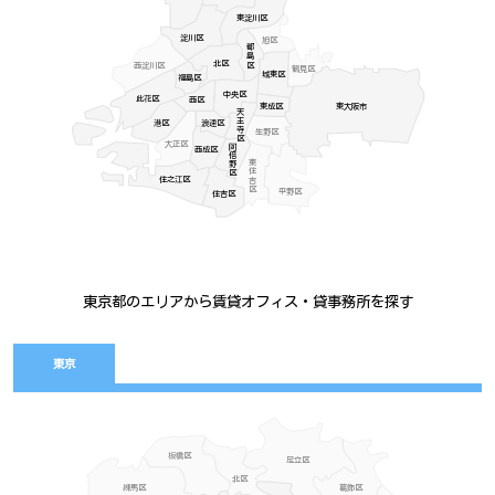
東淀川区
淀川区
旭区
都島区
北区
西淀川区
鶴見区
城東区
福島区
中央区
此花区
西区
東成区
東大阪市
天王寺区
港区
浪速区
生野区
大正区
阿倍野区
西成区
東住吉区
住之江区
平野区
住吉区
東京都のエリアから賃貸オフィス・貸事務所を探す
東京
板橋区
足立区
北区
練馬区
葛飾区