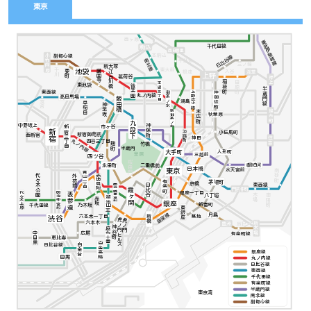
東京
西ヶ原
東武伊勢崎線
千代田線
駒込
西日暮里
本駒込
小竹向原
副都心線
日比谷線
南北線
千駄木
三ノ輪
新大塚
東大前
千川
池袋
要町
護国寺
入谷
浅草
江戸川橋
根津
上野
茗荷谷
押上
稲荷町
田原町
本郷三丁目
東池袋
後楽園
半蔵門線
東西線
上野広小路
御茶ノ水
仲御徒町
丸ノ内線
高田馬場
飯田橋
湯島
落合
早稲田
神楽坂
錦糸町
末広町
新御茶ノ水
秋葉原
九段下
神保町
中野坂上
市ヶ谷
新宿三丁目
新宿
淡路町
小伝馬町
新宿御苑前
西新宿
住吉
神田
丸ノ内線
四谷三丁目
竹橋
麹町
半蔵門
大手町
人形町
三越前
皇居
四ツ谷
桜田門
二重橋前
清澄白河
永田町
日本橋
水天宮前
東京
南砂町
青山一丁目
代々木公園
外苑前
赤坂見附
茅場町
有楽町
京橋
東西線
日比谷
国会議事堂前
門前仲町
霞ヶ関
銀座一丁目
明治神宮前
代々木上原
表参道
木場
東陽町
八丁堀
溜池山王
赤坂
銀座
新富町
千代田線
乃木坂
東銀座
銀座線
月島
六本木一丁目
築地
新橋
渋谷
虎ノ門
虎ノ門ヒルズ
六本木
新木場
豊洲
辰巳
神谷町
麻布十番
中目黒
広尾
有楽町線
恵比寿
白金高輪
白金台
日比谷線
銀座線
目黒
丸ノ内線
日比谷線
東西線
千代田線
有楽町線
半蔵門線
東京湾
南北線
副都心線