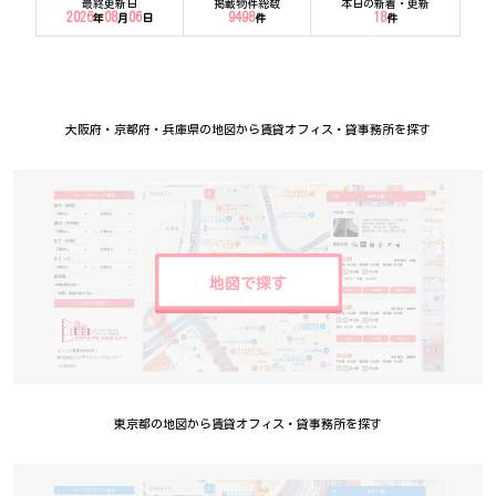
最終更新日
掲載物件総数
本日の新着・更新
2026
08
06
9498
18
年
月
日
件
件
大阪府・京都府・兵庫県の地図から賃貸オフィス・貸事務所を探す
地図で探す
東京都の地図から賃貸オフィス・貸事務所を探す