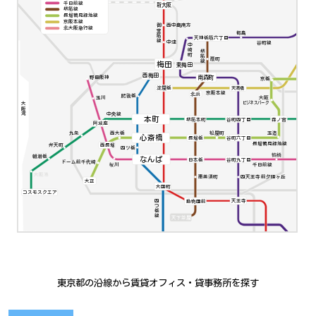
千日前線
新大阪
堺筋線
長堀鶴見緑地線
京阪本線
西中島南方
御堂筋線
北大阪急行線
都島
天神橋筋六丁目
中津
谷町線
中崎町
堺筋線
扇町
梅田
東梅田
西梅田
南森町
野田阪神
京橋
淀屋橋
天満橋
京阪本線
北浜
肥後橋
大阪
玉川
ビジネスパーク
大阪湾
中央線
本町
堺筋本町
谷町四丁目
森ノ宮
阿波座
九条
西大橋
松屋町
玉造
心斎橋
谷町六丁目
長堀橋
長堀鶴見緑地線
弁天町
西長堀
四ツ橋
鶴橋
朝潮橋
なんば
日本橋
谷町九丁目
ドーム前千代崎
千日前線
桜川
大阪港
四天王寺前夕陽ヶ丘
恵美須町
大正
大国町
コスモスクエア
四つ橋線
動物園前
天王寺
天下茶屋
東京都の沿線から賃貸オフィス・貸事務所を探す