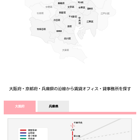
荒川区
豊島区
中野区
文京区
台東区
墨田区
新宿区
杉並区
江戸川区
千代田区
中央区
渋谷区
江東区
港区
世田谷区
目黒区
品川区
大田区
大阪府・京都府・兵庫県の沿線から賃貸オフィス・貸事務所を探す
大阪府
兵庫県
千里中央
江坂
御堂筋線
谷町線
東三国
四つ橋線
中央線