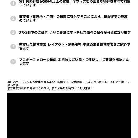
累計契約件数が2000件以上の実績 オフィス街の主要な物件をすべて網羅
1
しています
事業用（事務所・店舗）の賃貸に特化することにより、情報収集力を高
2
めています
3
2名体制でのご対応 よりご要望にマッチした物件の紹介が可能になります
充実した提携業者 レイアウト・OA機器等 実績のある提携業者をご紹介で
4
きます
アフターフォローの徹底 定期的にご訪問・ご連絡し、ご要望を解決いた
5
します
専任のエージェントが物件の内覧手配、条件交渉、契約調整、レイアウトまでトータルにサポート
致します
まずはお気軽にお問合せください。また来店もお待ちしております！