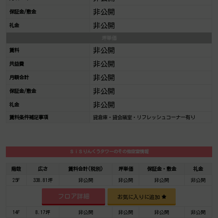
非公開
保証金/敷金
非公開
礼金
坪単価
非公開
賃料
非公開
共益費
非公開
月額合計
非公開
保証金/敷金
非公開
礼金
賃料条件補足事項
貸倉庫・貸会議室・リフレッシュコーナー有り
ＳｉＳりんくうタワーのその他空室情報
階数
広さ
賃料合計(税別)
坪単価
保証金・敷金
礼金
25F
338.81坪
非公開
非公開
非公開
非公開
フロア詳細
お気に入りに追加
14F
8.17坪
非公開
非公開
非公開
非公開