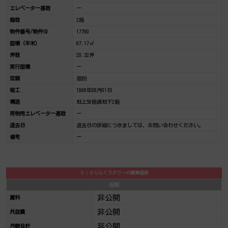
エレベーター基数
ー
階数
2階
物件番号/物件ID
17790
面積（平米）
67.17㎡
坪数
20.32坪
実行面積
ー
空調
個別
竣工
1996年08月01日
構造
地上56階建地下2階
荷物用エレベーター基数
ー
退去日
退去日の詳細につきましては、お問い合わせください。
備考
ー
ＳｉＳりんくうタワーの募集価格
総額
非公開
賃料
非公開
共益費
非公開
月額合計