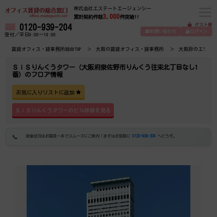
株式会社エステートエージェンシー
3,000
累計契約件数
件突破!!
ゲスト様
0120-939-204
お問い合わせ
ログイン
受付／平日9:00～19:00
賃貸オフィス・貸事務所総合TOP
大阪の賃貸オフィス・貸事務所
大阪府のエリア
ＳｉＳりんくうタワー（大阪府泉佐野市りんくう往来北丁目なし1
番）のフロア情報
お気に入りリストに追加
ＳｉＳりんくうタワーのビル詳細を見る
空室状況はお電話一本でスムーズにご案内！まずはお気軽に
0120-939-204
へどうぞ。