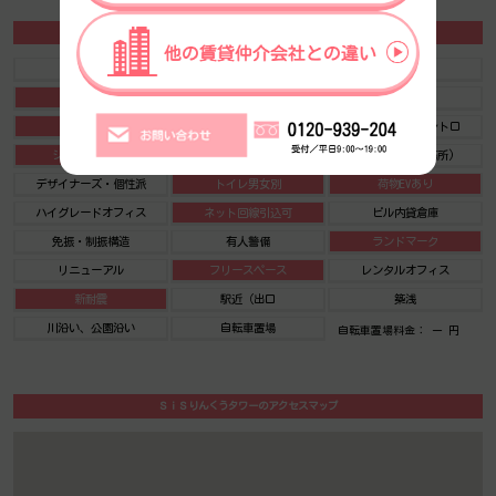
ＳｉＳりんくうタワーの施設情報カテゴリ
1棟貸可能
駅直結
大型EV
大型駐車場
大通り沿い
傘いらず
貸会議室
空中店舗相談
ヴィンテージ・レトロ
シャワートイレ
セキュリティ
SOHO(住居兼事務所)
デザイナーズ・個性派
トイレ男女別
荷物EVあり
ハイグレードオフィス
ネット回線引込可
ビル内貸倉庫
免振・制振構造
有人警備
ランドマーク
リニューアル
フリースペース
レンタルオフィス
新耐震
駅近（出口
築浅
川沿い、公園沿い
自転車置場
自転車置場料金： ー 円
ＳｉＳりんくうタワーのアクセスマップ