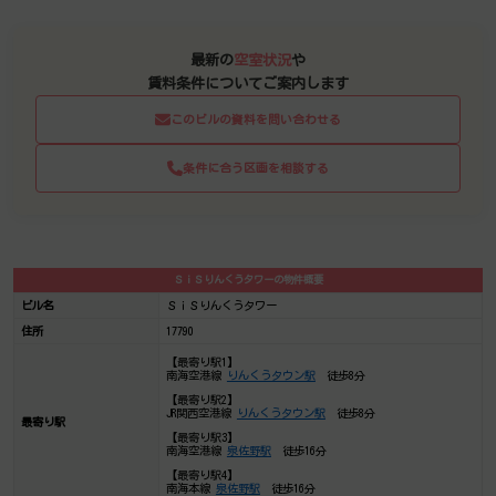
最新の
空室状況
や
賃料条件についてご案内します
このビルの資料を問い合わせる
条件に合う区画を相談する
ＳｉＳりんくうタワーの物件概要
ビル名
ＳｉＳりんくうタワー
住所
17790
【最寄り駅1】
南海空港線
りんくうタウン駅
徒歩8分
【最寄り駅2】
JR関西空港線
りんくうタウン駅
徒歩8分
最寄り駅
【最寄り駅3】
南海空港線
泉佐野駅
徒歩16分
【最寄り駅4】
南海本線
泉佐野駅
徒歩16分