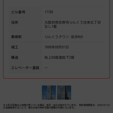
ビル番号
17790
住所
大阪府泉佐野市りんくう往来北丁目
なし1番
最寄駅
りんくうタウン 徒歩8分
竣工
1996年08月01日
構造
地上56階建地下2階
エレベーター基数
ー
※上記の写真は人物等が映っている場合、修正・加工が施されています。
物件情報更新日: 2026/07/22
※会員登録することで、最大40枚の物件写真の閲覧が可能になります。