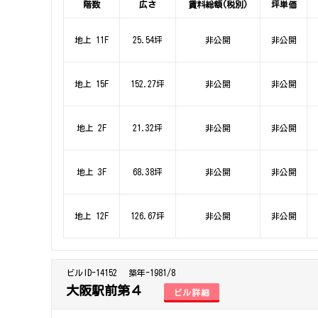
階数
広さ
賃料総額(税別)
坪単価
地上 11F
25.54坪
非公開
非公開
地上 15F
152.27坪
非公開
非公開
地上 2F
21.32坪
非公開
非公開
地上 3F
68.38坪
非公開
非公開
地上 12F
126.67坪
非公開
非公開
ビルID-14152
築年-1981/8
大阪駅前第４
ビル詳細