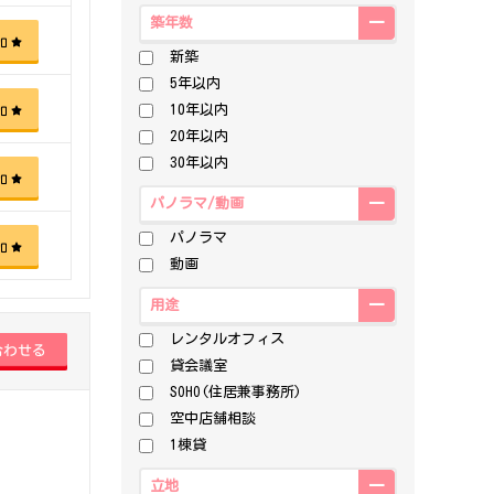
築年数
加
新築
5年以内
10年以内
加
20年以内
30年以内
加
パノラマ/動画
パノラマ
加
動画
用途
レンタルオフィス
貸会議室
SOHO(住居兼事務所)
空中店舗相談
1棟貸
立地