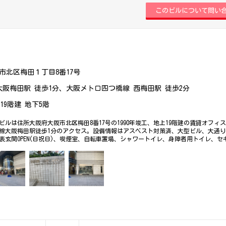
市北区梅田１丁目8番17号
大阪梅田駅 徒歩1分、大阪メトロ四つ橋線 西梅田駅 徒歩2分
上19階建 地下5階
ビルは住所大阪府大阪市北区梅田8番17号の1990年竣工、地上19階建の賃貸オフィ
線大阪梅田駅徒歩1分のアクセス。設備情報はアスベスト対策済、大型ビル、大通
)、表玄関OPEN(日祝日)、喫煙室、自転車置場、シャワートイレ、身障者用トイレ、セ
、24時間利用可能、光回線、ランドマーク、リフレッシュルーム。是非一度ご内覧
務所、オフィス移転、不動産の事なら何でもお気軽にご相談下さい。