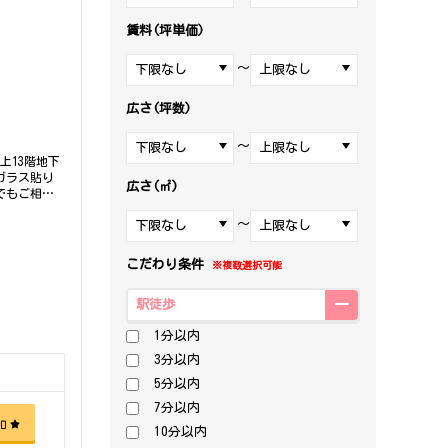
賃料(坪単価)
～
広さ(坪数)
～
上13階地下
ガラス貼り
広さ(㎡)
でもご相談
～
こだわり条件
※複数選択可能
駅徒歩
1分以内
3分以内
5分以内
7分以内
加
10分以内