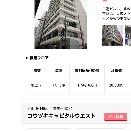
日進ビルは、北区
寄駅は、大阪メト
ィス移転の事なら
募集フロア
階数
広さ
賃料総額(税別)
坪単価
地上 7F
77.13坪
1,542,600円
20,000円
ビルID-14059
築年-2002/4
コウヅキキャピタルウエスト
ビル詳細