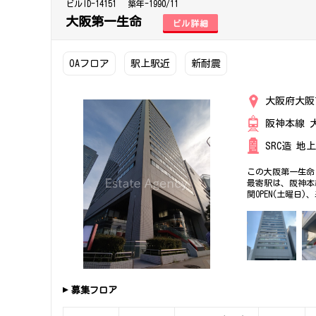
ビルID-14151
築年-1990/11
大阪第一生命
ビル詳細
OAフロア
駅上駅近
新耐震
大阪府大阪
阪神本線 
SRC造 地
この大阪第一生命
最寄駅は、阪神本
関OPEN(土曜日
ィ、トイレ男女別
せ！ その他、事
募集フロア