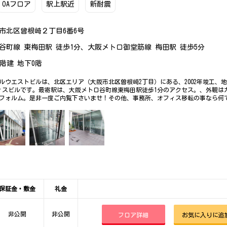
OAフロア
駅上駅近
新耐震
市北区曾根崎２丁目6番6号
谷町線 東梅田駅 徒歩1分、大阪メトロ御堂筋線 梅田駅 徒歩5分
3階建 地下0階
ルウエストビルは、北区エリア（大阪市北区曽根崎2丁目）にある、2002年竣工、地
ィスビルです。最寄駅は、大阪メトロ谷町線東梅田駅徒歩1分のアクセス。、外観は
フォルム。是非一度ご内覧下さいませ！その他、事務所、オフィス移転の事なら何
保証金・敷金
礼金
非公開
非公開
フロア詳細
お気に入りに追