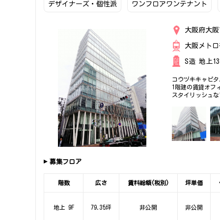
デザイナーズ・個性派
ワンフロアワンテナント
大阪府大阪
大阪メトロ
S造 地上1
コウヅキキャピタ
1階建の賃貸オフ
スタイリッシュな
下さい。
募集フロア
階数
広さ
賃料総額(税別)
坪単価
地上 9F
79.35坪
非公開
非公開