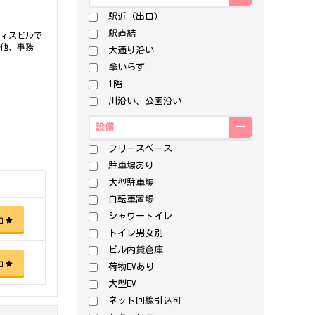
駅近（出口）
駅直結
フィスビルで
の他、事務
大通り沿い
傘いらず
1階
川沿い、公園沿い
設備
フリースペース
駐車場あり
大型駐車場
自転車置場
シャワートイレ
加
トイレ男女別
ビル内貸倉庫
加
荷物EVあり
大型EV
ネット回線引込可