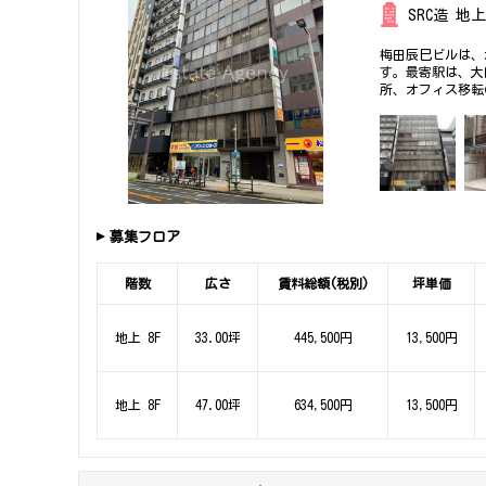
SRC造 地
梅田辰巳ビルは、
す。最寄駅は、大
所、オフィス移転
募集フロア
階数
広さ
賃料総額(税別)
坪単価
地上 8F
33.00坪
445,500円
13,500円
地上 8F
47.00坪
634,500円
13,500円