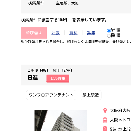
検索条件
主要駅:
大阪
検索条件に該当する104件 を表示しています。
昇順
並び替え
坪数
賃料
築年
降順
※並び替えをされる場合は、昇順もしくは降順を選択後、​並び替えし
ビルID-14021
築年-1974/1
日進
ビル詳細
ワンフロアワンテナント
駅上駅近
大阪府大阪
大阪メトロ
S造 地上1