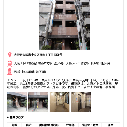
大阪府大阪市中央区瓦町１丁目5番1号
大阪メトロ堺筋線 堺筋本町駅 徒歩5分、大阪メトロ堺筋線 北浜駅 徒歩7分
SRC造 地上8階建 地下0階
エクシード瓦町ビルは、中央区エリア（大阪市中央区瓦町1丁目）にある、1984
年竣工、地上8階建の賃貸オフィスビルです。最寄駅は、大阪メトロ堺筋線 堺
筋本町駅 徒歩5分のアクセス。是非一度ご内覧下さいませ！その他、事務所、
オフィス移転の事なら何でもご相談下さい。
募集フロア
階数
広さ
賃料総額(税別)
坪単価
保証金・敷金
礼金