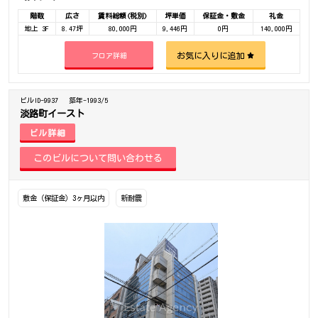
階数
広さ
賃料総額(税別)
坪単価
保証金・敷金
礼金
地上 3F
8.47坪
80,000円
9,446円
0円
140,000円
お気に入りに追加
フロア詳細
ビルID-9937
築年-1993/5
淡路町イースト
ビル詳細
敷金（保証金）3ヶ月以内
新耐震