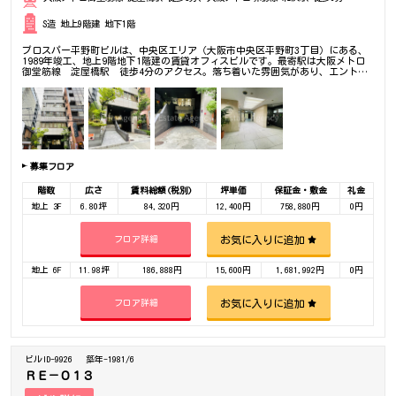
S造 地上9階建 地下1階
プロスパー平野町ビルは、中央区エリア（大阪市中央区平野町3丁目）にある、
1989年竣工、地上9階地下1階建の賃貸オフィスビルです。最寄駅は大阪メトロ
御堂筋線 淀屋橋駅 徒歩4分のアクセス。落ち着いた雰囲気があり、エントラ
ンスに応接ブースもあります。是非一度ご内覧下さいませ！その他、事務所、オ
フィス移転の事なら何でもご相談下さい。
募集フロア
階数
広さ
賃料総額(税別)
坪単価
保証金・敷金
礼金
地上 3F
6.80坪
84,320円
12,400円
758,880円
0円
お気に入りに追加
フロア詳細
地上 6F
11.98坪
186,888円
15,600円
1,681,992円
0円
お気に入りに追加
フロア詳細
ビルID-9926
築年-1981/6
ＲＥ－０１３