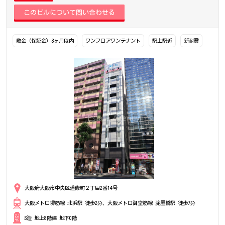
敷金（保証金）3ヶ月以内
ワンフロアワンテナント
駅上駅近
新耐震
大阪府大阪市中央区道修町２丁目2番14号
大阪メトロ堺筋線 北浜駅 徒歩2分、大阪メトロ御堂筋線 淀屋橋駅 徒歩7分
S造 地上8階建 地下0階