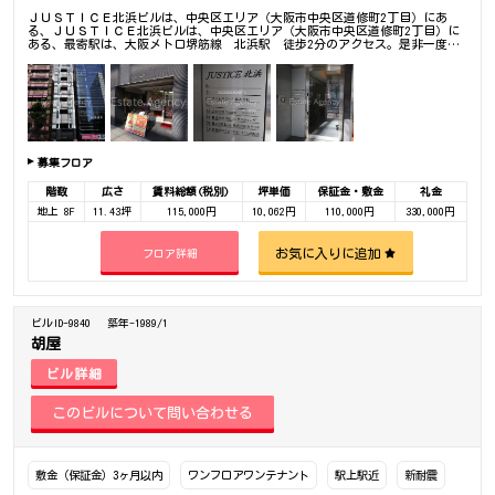
ＪＵＳＴＩＣＥ北浜ビルは、中央区エリア（大阪市中央区道修町2丁目）にあ
る、ＪＵＳＴＩＣＥ北浜ビルは、中央区エリア（大阪市中央区道修町2丁目）に
ある、最寄駅は、大阪メトロ堺筋線 北浜駅 徒歩2分のアクセス。是非一度ご
内覧下さいませ！その他、事務所、オフィス移転の事なら何でもご相談下さい。
募集フロア
階数
広さ
賃料総額(税別)
坪単価
保証金・敷金
礼金
地上 8F
11.43坪
115,000円
10,062円
110,000円
330,000円
お気に入りに追加
フロア詳細
ビルID-9840
築年-1989/1
胡屋
ビル詳細
敷金（保証金）3ヶ月以内
ワンフロアワンテナント
駅上駅近
新耐震