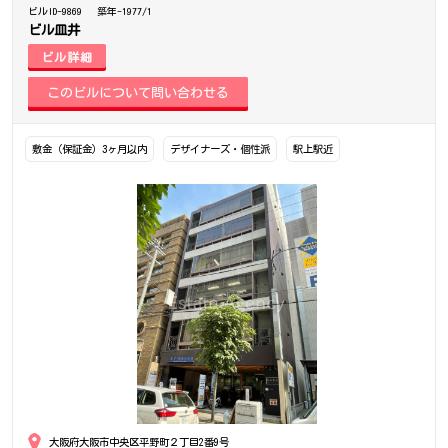
ビルID-9869
築年-1977/1
ビル皿井
ビル詳細
敷金（保証金）3ヶ月以内
デザイナーズ・個性派
駅上駅近
大阪府大阪市中央区平野町２丁目2番9号