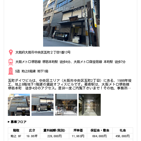
大阪府大阪市中央区瓦町２丁目1番13号
大阪メトロ堺筋線 堺筋本町駅 徒歩4分、大阪メトロ御堂筋線 本町駅 徒歩7分
S造 地上8階建 地下1階
瓦町ダイワビルは、中央区エリア（大阪市中央区瓦町2丁目）にある、1986年竣
工、地上8階地下1階建の賃貸オフィスビルです。最寄駅は、大阪メトロ堺筋線
堺筋本町 徒歩4分のアクセス。是非一度ご内覧下さいませ！その他、事務所、
オフィス移転の事なら何でもご相談下さい。
募集フロア
階数
広さ
賃料総額(税別)
坪単価
保証金・敷金
礼金
地上 6F
19.06坪
228,000円
11,963円
684,000円
456,000円