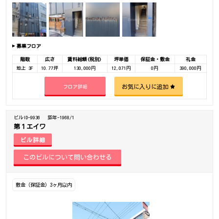
募集フロア
階数
広さ
賃料総額(税別)
坪単価
保証金・敷金
礼金
地上 3F
10.77坪
130,000円
12,071円
0円
390,000円
お気に入りに追加
フロア詳細
ビルID-9936
築年-1968/1
第１エイワ
ビル詳細
敷金（保証金）3ヶ月以内