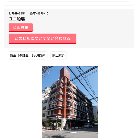
ビルID-9954
築年-1979/10
ユニ船場
ビル詳細
敷金（保証金）3ヶ月以内
駅上駅近