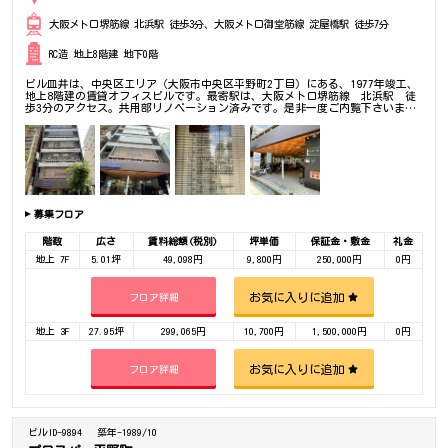
大阪メトロ堺筋線 北浜駅 徒歩3分、大阪メトロ御堂筋線 淀屋橋駅 徒歩7分
RC造 地上8階建 地下0階
ビル皿井は、中央区エリア（大阪市中央区平野町2丁目）にある、1977年竣工、
地上8階建の賃貸オフィスビルです。最寄駅は、大阪メトロ堺筋線 北浜駅 徒
歩3分のアクセス。共用部リノベーション済みです。是非一度ご内覧下さいま
せ！その他、事務所、オフィス移転の事なら何でもご相談下さい。
募集フロア
階数
広さ
賃料総額(税別)
坪単価
保証金・敷金
礼金
地上 7F
5.01坪
49,098円
9,800円
250,000円
0円
お気に入りに追加
フロア詳細
地上 3F
27.95坪
299,065円
10,700円
1,500,000円
0円
お気に入りに追加
フロア詳細
ビルID-9894
築年-1989/10