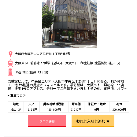
大阪府大阪市中央区平野町１丁目8番5号
大阪メトロ堺筋線 北浜駅 徒歩4分、大阪メトロ御堂筋線 淀屋橋駅 徒歩10分
RC造 地上5階建 地下0階
壱番館ビルは、中央区エリア（大阪市中央区平野町1丁目）にある、1974年竣
工、地上5階建の賃貸オフィスビルです。最寄駅は、大阪メトロ堺筋線 北浜
駅 徒歩4分のアクセス。是非一度ご内覧下さいませ！その他、事務所、オフィ
ス移転の事なら何でもご相談下さい。
募集フロア
階数
広さ
賃料総額(税別)
坪単価
保証金・敷金
礼金
地上 3F
16.63坪
120,000円
7,217円
0円
300,000円
お気に入りに追加
フロア詳細