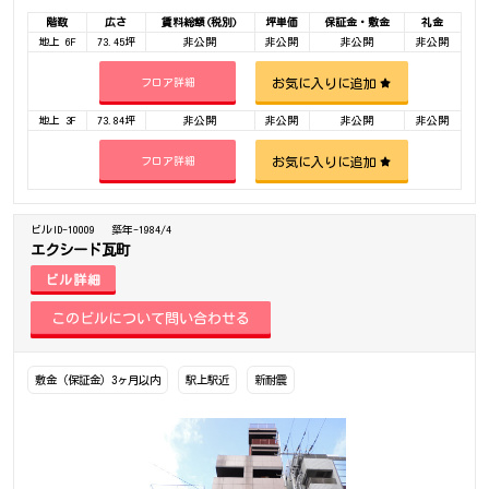
階数
広さ
賃料総額(税別)
坪単価
保証金・敷金
礼金
地上 6F
73.45坪
非公開
非公開
非公開
非公開
お気に入りに追加
フロア詳細
地上 3F
73.84坪
非公開
非公開
非公開
非公開
お気に入りに追加
フロア詳細
ビルID-10009
築年-1984/4
エクシード瓦町
ビル詳細
敷金（保証金）3ヶ月以内
駅上駅近
新耐震