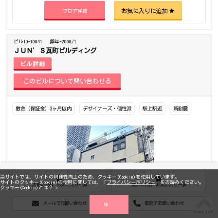
お気に入りに追加
フロア詳細
ビルID-10041
築年-2008/1
ＪＵＮ’Ｓ瓦町ビルディング
ビル詳細
敷金（保証金）3ヶ月以内
デザイナーズ・個性派
駅上駅近
新耐震
当サイトでは、サイトの利便性向上のため、クッキー(Cookie)を使用しています。
サイトのクッキー(Cookie)の使用に関しては、「
プライバシーポリシー
」をお読みください。
大阪の物件 お気に入り一覧
東京の物件 お気に入り一覧
クッキー(Cookie)とは？ >
メールでお問い合わせ
電話でお問い合わせ
OK