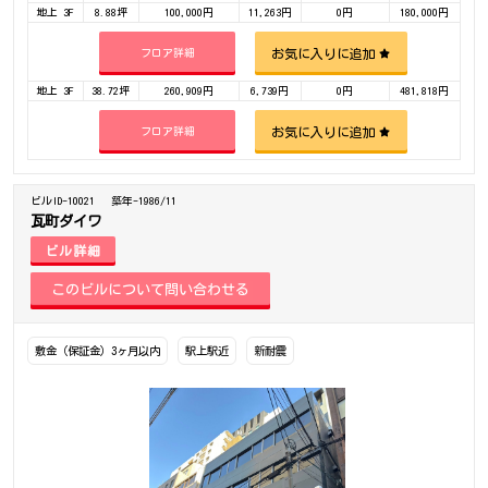
地上 3F
8.88坪
100,000円
11,263円
0円
180,000円
お気に入りに追加
フロア詳細
地上 3F
38.72坪
260,909円
6,739円
0円
481,818円
お気に入りに追加
フロア詳細
ビルID-10021
築年-1986/11
瓦町ダイワ
ビル詳細
敷金（保証金）3ヶ月以内
駅上駅近
新耐震