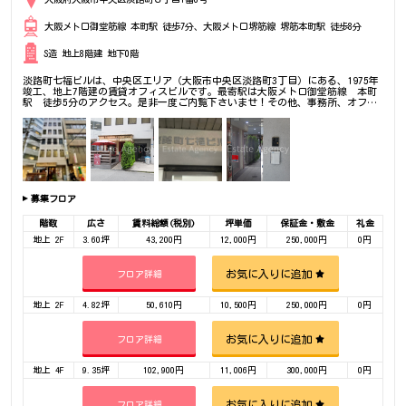
大阪メトロ御堂筋線 本町駅 徒歩7分、大阪メトロ堺筋線 堺筋本町駅 徒歩8分
S造 地上8階建 地下0階
淡路町七福ビルは、中央区エリア（大阪市中央区淡路町3丁目）にある、1975年
竣工、地上7階建の賃貸オフィスビルです。最寄駅は大阪メトロ御堂筋線 本町
駅 徒歩5分のアクセス。是非一度ご内覧下さいませ！その他、事務所、オフィ
ス移転の事なら何でもご相談下さい。
募集フロア
階数
広さ
賃料総額(税別)
坪単価
保証金・敷金
礼金
地上 2F
3.60坪
43,200円
12,000円
250,000円
0円
お気に入りに追加
フロア詳細
地上 2F
4.82坪
50,610円
10,500円
250,000円
0円
お気に入りに追加
フロア詳細
地上 4F
9.35坪
102,900円
11,006円
300,000円
0円
お気に入りに追加
フロア詳細