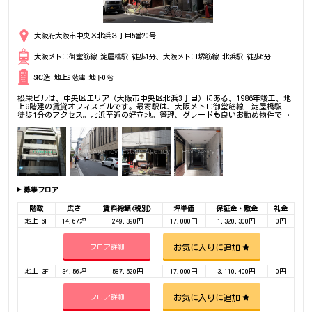
大阪府大阪市中央区北浜３丁目5番20号
大阪メトロ御堂筋線 淀屋橋駅 徒歩1分、大阪メトロ堺筋線 北浜駅 徒歩6分
SRC造 地上9階建 地下0階
松栄ビルは、中央区エリア（大阪市中央区北浜3丁目）にある、1986年竣工、地
上9階建の賃貸オフィスビルです。最寄駅は、大阪メトロ御堂筋線 淀屋橋駅
徒歩1分のアクセス。北浜至近の好立地。管理、グレードも良いお勧め物件で
す。是非一度ご内覧下さいませ！その他、事務所、オフィス移転の事なら何でも
ご相談下さい。
募集フロア
階数
広さ
賃料総額(税別)
坪単価
保証金・敷金
礼金
地上 6F
14.67坪
249,390円
17,000円
1,320,300円
0円
お気に入りに追加
フロア詳細
地上 3F
34.56坪
587,520円
17,000円
3,110,400円
0円
お気に入りに追加
フロア詳細