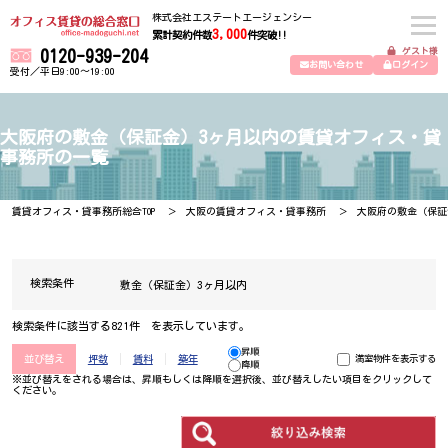
株式会社エステートエージェンシー
3,000
累計契約件数
件突破!!
ゲスト様
0120-939-204
お問い合わせ
ログイン
受付／平日9:00～19:00
大阪府の敷金（保証金）3ヶ月以内の賃貸オフィス・貸
事務所の一覧
賃貸オフィス・貸事務所総合TOP
大阪の賃貸オフィス・貸事務所
大阪府の敷金（保証
検索条件
敷金（保証金）3ヶ月以内
検索条件に該当する821件 を表示しています。
昇順
並び替え
坪数
賃料
築年
満室物件を表示する
降順
※並び替えをされる場合は、昇順もしくは降順を選択後、​並び替えしたい項目をクリックして
ください。