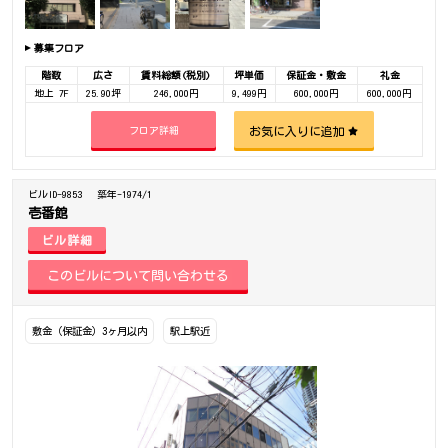
募集フロア
階数
広さ
賃料総額(税別)
坪単価
保証金・敷金
礼金
地上 7F
25.90坪
246,000円
9,499円
600,000円
600,000円
お気に入りに追加
フロア詳細
ビルID-9853
築年-1974/1
壱番館
ビル詳細
敷金（保証金）3ヶ月以内
駅上駅近