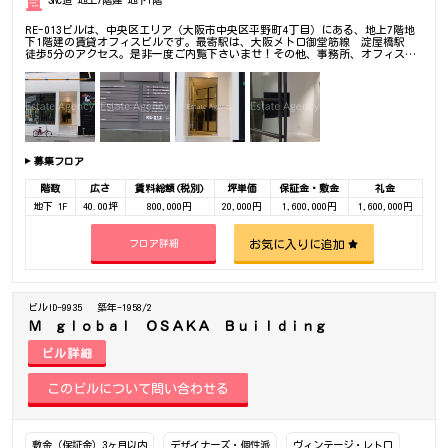
SRC造 地上7階建 地下1階
RE-013ビルは、中央区エリア（大阪市中央区平野町4丁目）にある、地上7階地
下1階建の賃貸オフィスビルです。最寄駅は、大阪メトロ御堂筋線 淀屋橋駅
徒歩5分のアクセス。是非一度ご内覧下さいませ！その他、事務所、オフィス移
転の事なら何でもご相談下さい。
募集フロア
階数
広さ
賃料総額(税別)
坪単価
保証金・敷金
礼金
地下 1F
40.00坪
800,000円
20,000円
1,600,000円
1,600,000円
お気に入りに追加
フロア詳細
ビルID-9935
築年-1958/2
Ｍ ｇｌｏｂａｌ ＯＳＡＫＡ Ｂｕｉｌｄｉｎｇ
ビル詳細
敷金（保証金）3ヶ月以内
デザイナーズ・個性派
ヴィンテージ・レトロ