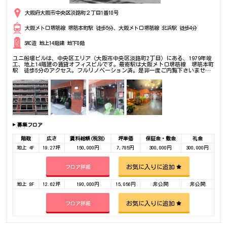
大阪府大阪市中央区淡路町２丁目1番10号
大阪メトロ堺筋線 堺筋本町駅 徒歩5分、大阪メトロ堺筋線 北浜駅 徒歩4分
SRC造 地上14階建 地下0階
ユニ船場ビルは、中央区エリア（大阪市中央区淡路町2丁目）にある、1979年竣
工、地上14階建の賃貸オフィスビルです。最寄駅は大阪メトロ堺筋線 堺筋本町
駅 徒歩5分のアクセス。フルリノベーション済。是非一度ご内覧下さいませ！
その他、事務所、オフィス移転の事なら何でもご相談下さい。
募集フロア
階数
広さ
賃料総額(税別)
坪単価
保証金・敷金
礼金
地上 4F
19.27坪
150,000円
7,785円
300,000円
300,000円
お気に入りに追加
フロア詳細
地上 8F
12.62坪
190,000円
15,056円
非公開
非公開
お気に入りに追加
フロア詳細