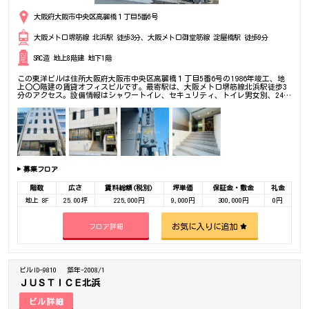
大阪府大阪市中央区高麗橋１丁目5番6号
大阪メトロ堺筋線 北浜駅 徒歩3分、大阪メトロ御堂筋線 淀屋橋駅 徒歩9分
SRC造 地上8階建 地下1階
この東洋ビルは住所大阪府大阪市中央区高麗橋１丁目5番6号の1986年竣工、地
上〇〇階建の賃貸オフィスビルです。最寄駅は、大阪メトロ堺筋線北浜駅徒歩3
分のアクセス。設備情報はシャワートイレ、セキュリティ、トイレ男女別、24時
間利用可能、光回線、保証金格安、管理物件、部屋セキュリティ。是非一度ご内
覧下さいませ！ その他、事務所、オフィス移転、不動産の事なら何でもお気軽
にご相談下さい。
募集フロア
階数
広さ
賃料総額(税別)
坪単価
保証金・敷金
礼金
地上 8F
25.00坪
225,000円
9,000円
300,000円
0円
お気に入りに追加
フロア詳細
ビルID-9810
築年-2008/1
ＪＵＳＴＩＣＥ北浜
ビル詳細