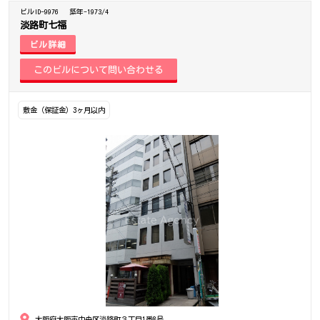
ビルID-9976
築年-1973/4
淡路町七福
ビル詳細
敷金（保証金）3ヶ月以内
大阪府大阪市中央区淡路町３丁目1番8号