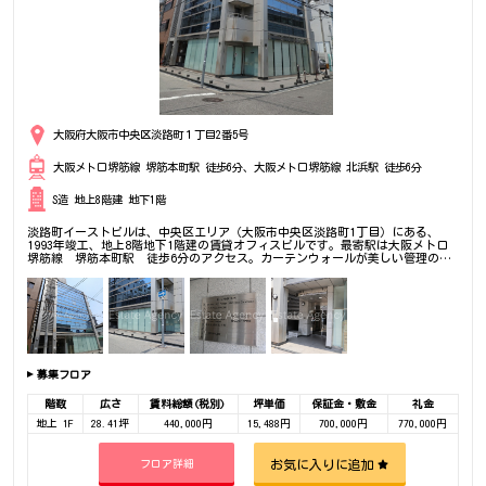
大阪府大阪市中央区淡路町１丁目2番5号
大阪メトロ堺筋線 堺筋本町駅 徒歩6分、大阪メトロ堺筋線 北浜駅 徒歩6分
S造 地上8階建 地下1階
淡路町イーストビルは、中央区エリア（大阪市中央区淡路町1丁目）にある、
1993年竣工、地上8階地下1階建の賃貸オフィスビルです。最寄駅は大阪メトロ
堺筋線 堺筋本町駅 徒歩6分のアクセス。カーテンウォールが美しい管理のよ
い角ビル。是非一度ご内覧下さいませ！その他、事務所、オフィス移転の事なら
何でもご相談下さい。
募集フロア
階数
広さ
賃料総額(税別)
坪単価
保証金・敷金
礼金
地上 1F
28.41坪
440,000円
15,488円
700,000円
770,000円
お気に入りに追加
フロア詳細