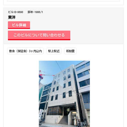
ビルID-9690
築年-1986/1
東洋
ビル詳細
敷金（保証金）3ヶ月以内
駅上駅近
新耐震