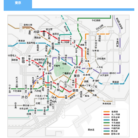
東京
西ヶ原
東武伊勢崎線
千代田線
駒込
西日暮里
本駒込
小竹向原
副都心線
日比谷線
南北線
千駄木
三ノ輪
新大塚
東大前
千川
池袋
要町
護国寺
入谷
浅草
江戸川橋
根津
上野
茗荷谷
押上
稲荷町
田原町
本郷三丁目
東池袋
後楽園
半蔵門線
東西線
上野広小路
御茶ノ水
仲御徒町
丸ノ内線
高田馬場
飯田橋
湯島
落合
早稲田
神楽坂
錦糸町
末広町
新御茶ノ水
秋葉原
九段下
神保町
中野坂上
市ヶ谷
新宿三丁目
新宿
淡路町
小伝馬町
新宿御苑前
西新宿
住吉
神田
丸ノ内線
四谷三丁目
竹橋
麹町
半蔵門
大手町
人形町
三越前
皇居
四ツ谷
桜田門
二重橋前
清澄白河
永田町
日本橋
水天宮前
東京
南砂町
青山一丁目
代々木公園
外苑前
赤坂見附
茅場町
有楽町
京橋
東西線
日比谷
国会議事堂前
門前仲町
霞ヶ関
銀座一丁目
明治神宮前
代々木上原
表参道
木場
東陽町
八丁堀
溜池山王
赤坂
銀座
新富町
千代田線
乃木坂
東銀座
銀座線
月島
六本木一丁目
築地
新橋
渋谷
虎ノ門
虎ノ門ヒルズ
六本木
新木場
豊洲
辰巳
神谷町
麻布十番
中目黒
広尾
有楽町線
恵比寿
白金高輪
白金台
日比谷線
銀座線
目黒
丸ノ内線
日比谷線
東西線
千代田線
有楽町線
半蔵門線
東京湾
南北線
副都心線