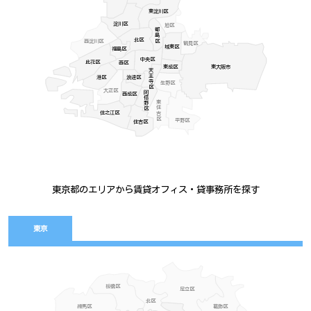
東淀川区
淀川区
旭区
都島区
北区
西淀川区
鶴見区
城東区
福島区
中央区
此花区
西区
東成区
東大阪市
天王寺区
港区
浪速区
生野区
大正区
阿倍野区
西成区
東住吉区
住之江区
平野区
住吉区
東京都のエリアから賃貸オフィス・貸事務所を探す
東京
板橋区
足立区
北区
練馬区
葛飾区