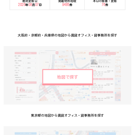
最終更新日
掲載物件総数
本日の新着・更新
2026
08
07
9485
76
年
月
日
件
件
大阪府・京都府・兵庫県の地図から賃貸オフィス・貸事務所を探す
地図で探す
東京都の地図から賃貸オフィス・貸事務所を探す