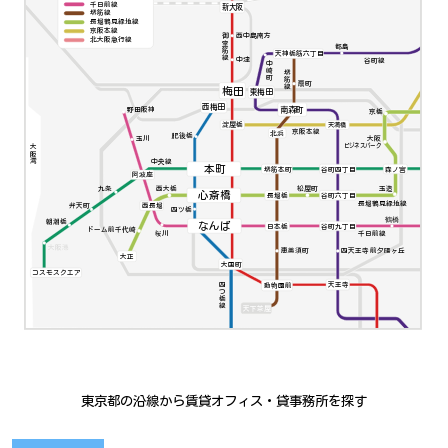
千日前線
新大阪
堺筋線
長堀鶴見緑地線
京阪本線
西中島南方
御堂筋線
北大阪急行線
都島
天神橋筋六丁目
中津
谷町線
中崎町
堺筋線
扇町
梅田
東梅田
西梅田
南森町
野田阪神
京橋
淀屋橋
天満橋
京阪本線
北浜
肥後橋
大阪
玉川
ビジネスパーク
大阪湾
中央線
本町
堺筋本町
谷町四丁目
森ノ宮
阿波座
九条
西大橋
松屋町
玉造
心斎橋
谷町六丁目
長堀橋
長堀鶴見緑地線
弁天町
西長堀
四ツ橋
鶴橋
朝潮橋
なんば
日本橋
谷町九丁目
ドーム前千代崎
千日前線
桜川
大阪港
四天王寺前夕陽ヶ丘
恵美須町
大正
大国町
コスモスクエア
四つ橋線
動物園前
天王寺
天下茶屋
東京都の沿線から賃貸オフィス・貸事務所を探す