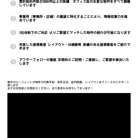
累計契約件数が2000件以上の実績 オフィス街の主要な物件をすべて網羅
1
しています
事業用（事務所・店舗）の賃貸に特化することにより、情報収集力を高
2
めています
3
2名体制でのご対応 よりご要望にマッチした物件の紹介が可能になります
充実した提携業者 レイアウト・OA機器等 実績のある提携業者をご紹介で
4
きます
アフターフォローの徹底 定期的にご訪問・ご連絡し、ご要望を解決いた
5
します
専任のエージェントが物件の内覧手配、条件交渉、契約調整、レイアウトまでトータルにサポート
致します
まずはお気軽にお問合せください。また来店もお待ちしております！