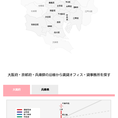
荒川区
豊島区
中野区
文京区
台東区
墨田区
新宿区
杉並区
江戸川区
千代田区
中央区
渋谷区
江東区
港区
世田谷区
目黒区
品川区
大田区
大阪府・京都府・兵庫県の沿線から賃貸オフィス・貸事務所を探す
大阪府
兵庫県
千里中央
江坂
御堂筋線
谷町線
東三国
四つ橋線
中央線