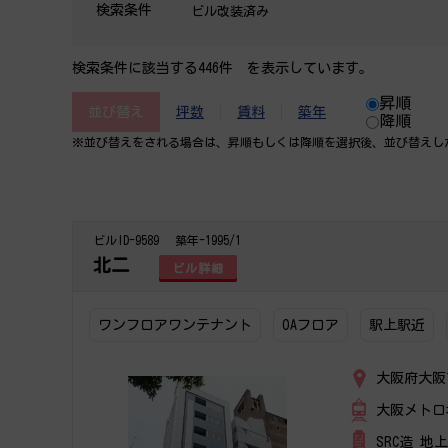
検索条件
ビル改装済み
検索条件に該当する446件 を表示しています。
昇順
並び替え
坪数
賃料
築年
降順
※並び替えをされる場合は、昇順もしくは降順を選択後、​並び替えし
ビルID-9589
築年-1995/1
北二
ビル詳細
ワンフロアワンテナント
OAフロア
駅上駅近
大阪府大阪
大阪メトロ
SRC造 地