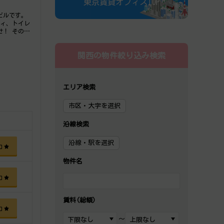
東京賃貸オフィスTOP
ビルです。
ティ、トイレ
せ！ その
関西の物件絞り込み検索
エリア検索
市区・大字を選択
沿線検索
沿線・駅を選択
加
物件名
加
賃料(総額)
加
～