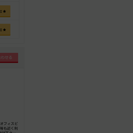
加
加
貸オフィスビ
局等も近く利