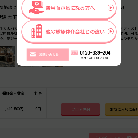
堺筋線 北浜駅 徒歩3分、大阪メトロ御堂筋線 淀屋橋駅 徒歩4分
階建 地下0階
所大阪府大阪市中央区北浜２丁目6番9号の1972年竣工、地上8階建の賃貸オフィス
淀屋橋駅徒歩3分のアクセス。設備情報は貸会議室、セキュリティ、24時間利用可
み。是非一度ご内覧下さいませ！ その他、事務所、オフィス移転、不動産の事な
。
保証金・敷金
礼金
1,419,500円
0円
フロア詳細
お気に入りに追