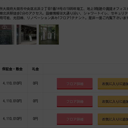
所大阪府大阪市中央区北浜２丁目1番14号の1995年竣工、地上9階建の賃貸オフィス
線北浜駅徒歩2分のアクセス。設備情報は大通り沿い、シャワートイレ、セキュリ
利用可能、光回線、リノベーション済み1フロア1テナント。是非一度ご内覧下さいま
ィス移転、不動産の事なら何でもお気軽にご相談下さい。
保証金・敷金
礼金
4,110,010円
0円
フロア詳細
お気に入りに追
4,110,010円
0円
フロア詳細
お気に入りに追
4,110,010円
0円
フロア詳細
お気に入りに追