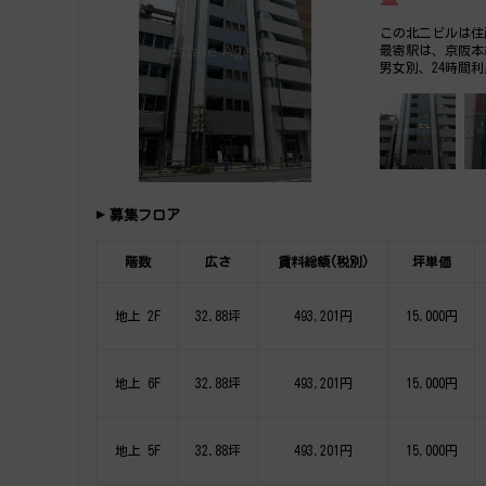
この北二ビルは住
最寄駅は、京阪本
男女別、24時間
他、事務所、オフ
募集フロア
階数
広さ
賃料総額(税別)
坪単価
地上 2F
32.88坪
493,201円
15,000円
地上 6F
32.88坪
493,201円
15,000円
地上 5F
32.88坪
493,201円
15,000円