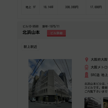
地上 1F
18.14坪
308,380円
17,000円
ビルID-9598
築年-1975/11
北浜山本
ビル詳細
駅上駅近
大阪府大阪
大阪メトロ
SRC造 地
北浜山本ビルは、
スビルです。最寄
ご内覧下さいませ