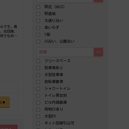
駅近（出口）
駅直結
大通り沿い
ビルです。最
傘いらず
能、光回線、
1階
ら何でもお気
川沿い、公園沿い
設備
フリースペース
駐車場あり
大型駐車場
自転車置場
シャワートイレ
トイレ男女別
ビル内貸倉庫
加
荷物EVあり
大型EV
ネット回線引込可