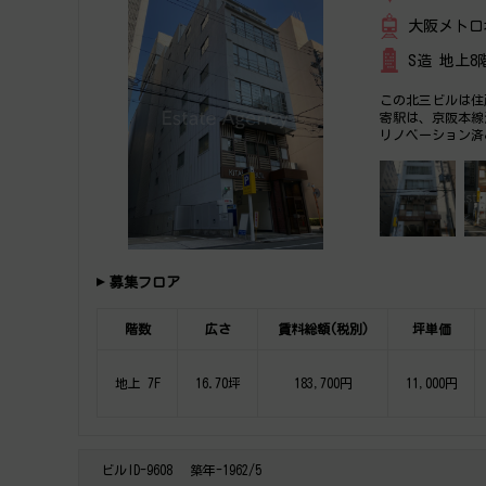
大阪メトロ
S造 地上8
この北三ビルは住
寄駅は、京阪本線
リノベーション済
軽にご相談下さい
募集フロア
階数
広さ
賃料総額(税別)
坪単価
地上 7F
16.70坪
183,700円
11,000円
ビルID-9608
築年-1962/5