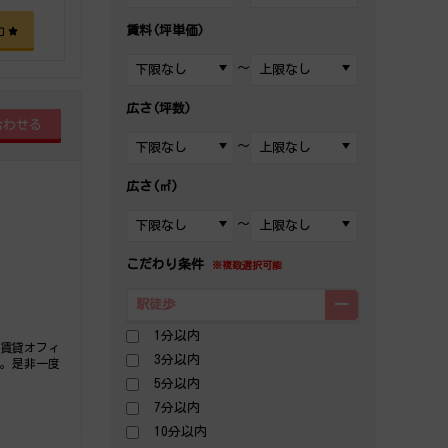
賃料(坪単価)
加
～
広さ(坪数)
～
広さ(㎡)
～
こだわり条件
※複数選択可能
駅徒歩
1分以内
の賃貸オフィ
3分以内
す。是非一度
5分以内
7分以内
10分以内