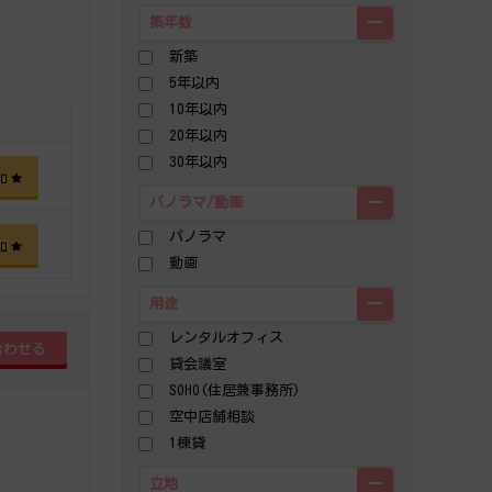
築年数
新築
5年以内
10年以内
20年以内
30年以内
加
パノラマ/動画
パノラマ
加
動画
用途
レンタルオフィス
貸会議室
SOHO(住居兼事務所)
空中店舗相談
1棟貸
立地