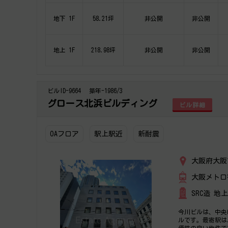
地下 1F
58.21坪
非公開
非公開
地上 1F
218.98坪
非公開
非公開
ビルID-9664
築年-1986/3
グロース北浜ビルディング
ビル詳細
OAフロア
駅上駅近
新耐震
大阪府大阪
大阪メトロ
SRC造 地
今川ビルは、中央
ルです。最寄駅は