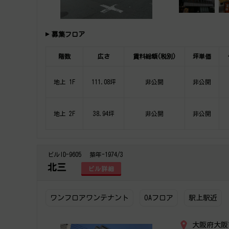
募集フロア
階数
広さ
賃料総額(税別)
坪単価
地上 1F
111.08坪
非公開
非公開
地上 2F
38.94坪
非公開
非公開
ビルID-9605
築年-1974/3
北三
ビル詳細
ワンフロアワンテナント
OAフロア
駅上駅近
大阪府大阪