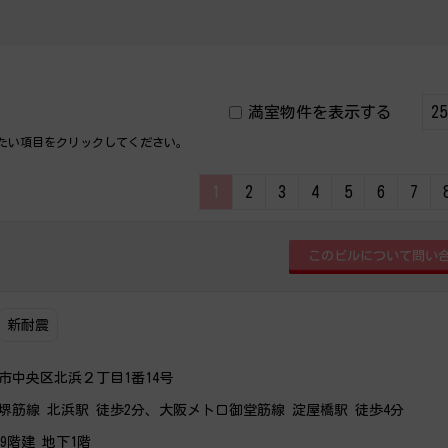
満室物件を表示する
たい項目をクリックしてください。
1
2
3
4
5
6
7
新耐震
市中央区北浜２丁目1番14号
堺筋線 北浜駅 徒歩2分、大阪メトロ御堂筋線 淀屋橋駅 徒歩4分
上9階建 地下1階