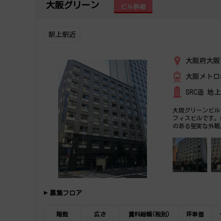
大阪グリーン
ビル詳細
駅上駅近
大阪府大阪
大阪メトロ
SRC造 地
大阪グリーンビル
フィスビルです。
のある堅実な外観
募集フロア
階数
広さ
賃料総額(税別)
坪単価