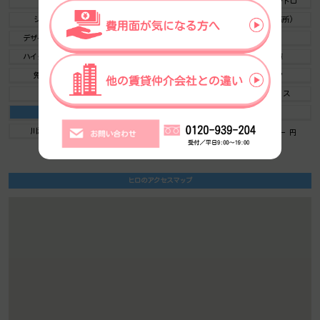
貸会議室
空中店舗相談
ヴィンテージ・レトロ
シャワートイレ
セキュリティ
SOHO(住居兼事務所)
デザイナーズ・個性派
トイレ男女別
荷物EVあり
ハイグレードオフィス
ネット回線引込可
ビル内貸倉庫
免振・制振構造
有人警備
ランドマーク
リニューアル
フリースペース
レンタルオフィス
新耐震
駅近（出口
築浅
川沿い、公園沿い
自転車置場
自転車置場料金： ー 円
ヒロのアクセスマップ