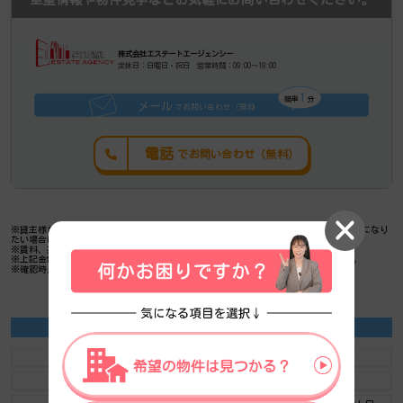
株式会社エステートエージェンシー
定休日：日曜日・祝日 営業時間：09:00～19:00
1
簡単
分
メール
でお問い合わせ（無料
）
電話
でお問い合わせ（無料）
※貸主様からのご要望の為、条件を未公開としている場合がございます。詳しくお聞きになり
たい場合は、弊社までご連絡ください。
※賃料、共益費、礼金、その他費用には別途消費税が掛かります。
※上記金額は募集条件です。条件交渉などについてはお気軽にお問い合わせください。
※確認時点での情報のため、リアルタイム情報はお問合せください。
ヒロの施設情報カテゴリ
1棟貸可能
駅直結
大型EV
大型駐車場
大通り沿い
傘いらず