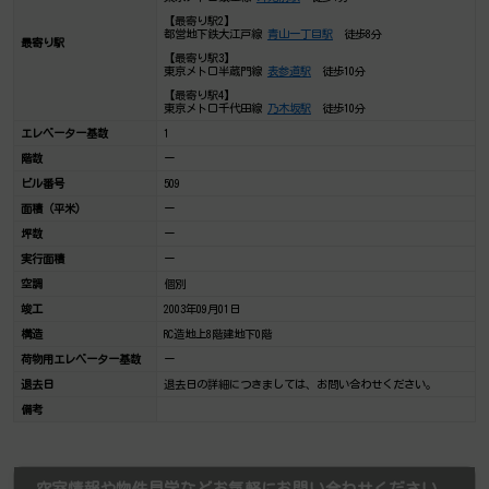
【最寄り駅2】
都営地下鉄大江戸線
青山一丁目駅
徒歩8分
最寄り駅
【最寄り駅3】
東京メトロ半蔵門線
表参道駅
徒歩10分
【最寄り駅4】
東京メトロ千代田線
乃木坂駅
徒歩10分
エレベーター基数
1
階数
ー
ビル番号
509
面積（平米）
ー
坪数
ー
実行面積
ー
空調
個別
竣工
2003年09月01日
構造
RC造地上8階建地下0階
荷物用エレベーター基数
ー
退去日
退去日の詳細につきましては、お問い合わせください。
備考
空室情報や物件見学などお気軽にお問い合わせください。