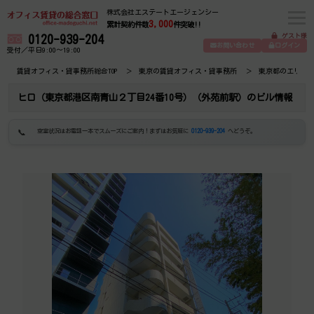
株式会社エステートエージェンシー
3,000
累計契約件数
件突破!!
ゲスト様
0120-939-204
お問い合わせ
ログイン
受付／平日9:00～19:00
賃貸オフィス・貸事務所総合TOP
東京の賃貸オフィス・貸事務所
東京都のエリア
ヒロ（東京都港区南青山２丁目24番10号）（外苑前駅）のビル情報
空室状況はお電話一本でスムーズにご案内！まずはお気軽に
0120-939-204
へどうぞ。