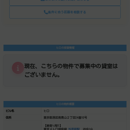
条件に合う区画を相談する
ヒロの空室情報
現在、こちらの物件で募集中の貸室は
ございません。
ヒロの物件概要
ビル名
ヒロ
住所
東京都港区南青山２丁目24番10号
【最寄り駅1】
東京メトロ銀座線
外苑前駅
徒歩1分