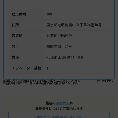
ビル番号
509
住所
東京都港区南青山２丁目24番10号
最寄駅
外苑前 徒歩1分
竣工
2003年09月01日
構造
RC造地上8階建地下0階
エレベーター基数
1
※上記の写真は人物等が映っている場合、修正・加工が施されています。
物件情報更新日:
※会員登録することで、最大40枚の物件写真の閲覧が可能になります。
最新の
空室状況
や
賃料条件についてご案内します
このビルの資料を問い合わせる