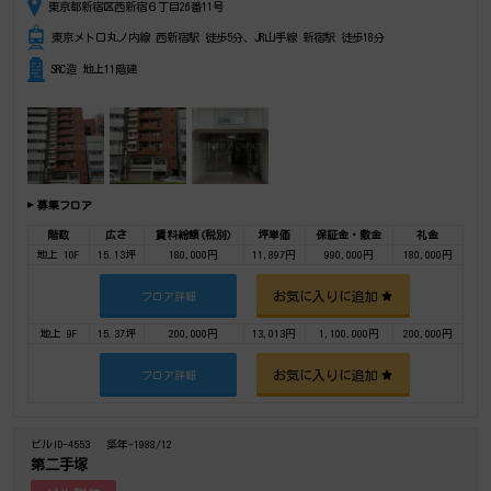
東京都新宿区西新宿６丁目26番11号
東京メトロ丸ノ内線 西新宿駅 徒歩5分、JR山手線 新宿駅 徒歩18分
SRC造 地上11階建
募集フロア
階数
広さ
賃料総額(税別)
坪単価
保証金・敷金
礼金
地上 10F
15.13坪
180,000円
11,897円
990,000円
180,000円
お気に入りに追加
フロア詳細
地上 9F
15.37坪
200,000円
13,013円
1,100,000円
200,000円
お気に入りに追加
フロア詳細
ビルID-4553
築年-1988/12
第二手塚