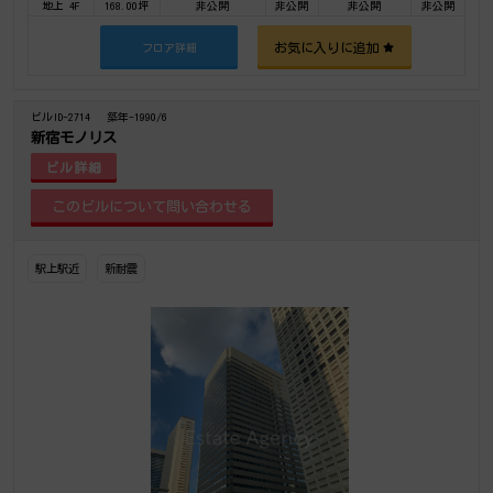
地上 4F
168.00坪
非公開
非公開
非公開
非公開
お気に入りに追加
フロア詳細
ビルID-2714
築年-1990/6
新宿モノリス
ビル詳細
駅上駅近
新耐震