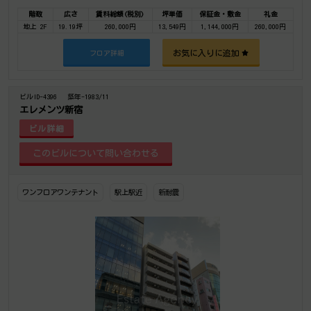
階数
広さ
賃料総額(税別)
坪単価
保証金・敷金
礼金
地上 2F
19.19坪
260,000円
13,549円
1,144,000円
260,000円
お気に入りに追加
フロア詳細
ビルID-4396
築年-1983/11
エレメンツ新宿
ビル詳細
ワンフロアワンテナント
駅上駅近
新耐震