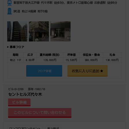
都営地下鉄大江戸線 代々木駅 徒歩3分、東京メトロ副都心線 北参道駅 徒歩6分
SRC造 地上14階建 地下0階
募集フロア
階数
広さ
賃料総額(税別)
坪単価
保証金・敷金
礼金
地上 11F
8.69坪
135,000円
15,536円
390,000円
130,000円
お気に入りに追加
フロア詳細
ビルID-2289
築年-1982/10
セントヒルズ代々木
ビル詳細
ワンフロアワンテナント
駅上駅近