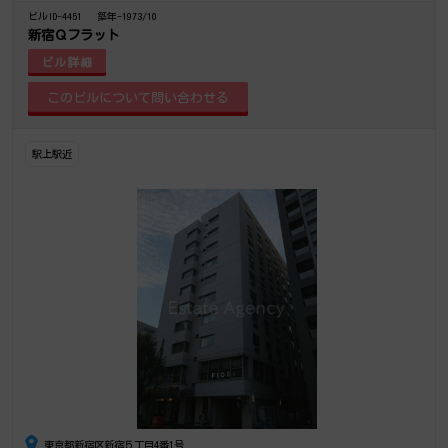
ビルID-4451
築年-1973/10
新宿Ｑフラット
ビル詳細
駅上駅近
東京都新宿区新宿５丁目4番1号