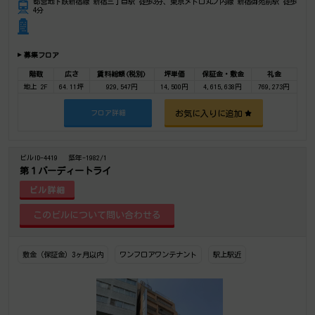
都営地下鉄新宿線 新宿三丁目駅 徒歩3分、東京メトロ丸ノ内線 新宿御苑前駅 徒歩
4分
募集フロア
階数
広さ
賃料総額(税別)
坪単価
保証金・敷金
礼金
地上 2F
64.11坪
929,547円
14,500円
4,615,638円
769,273円
お気に入りに追加
フロア詳細
ビルID-4419
築年-1982/1
第１バーディートライ
ビル詳細
敷金（保証金）3ヶ月以内
ワンフロアワンテナント
駅上駅近