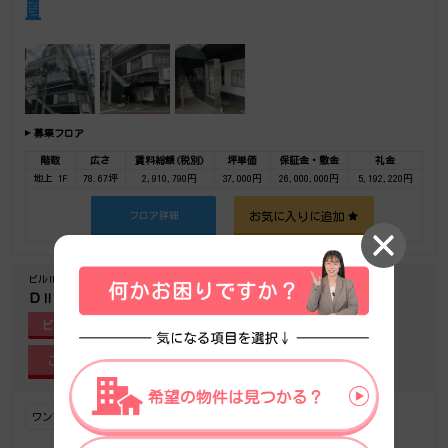
募集フロア
階数
広さ
賃料総額(税別)
坪単価
保証金・敷金
礼金
地上 1F
78.67坪
2,910,790円
37,000円
26,000,000円
5,192,220円
お気に入りに追加
フロア詳細
ビルID-4363
築年-1990/12
ＤⅡ
ビル詳細
ワンフロアワンテナント
OAフロア
駅上駅近
新耐震