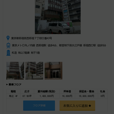
東京都新宿区西新宿７丁目22番43号
東京メトロ丸ノ内線 西新宿駅 徒歩4分、都営地下鉄大江戸線 新宿西口駅 徒歩5分
RC造 地上7階建 地下1階
募集フロア
階数
広さ
賃料総額(税別)
坪単価
保証金・敷金
礼金
地上 4F
87.50坪
1,400,000円
16,000円
16,800,000円
0円
お気に入りに追加
フロア詳細