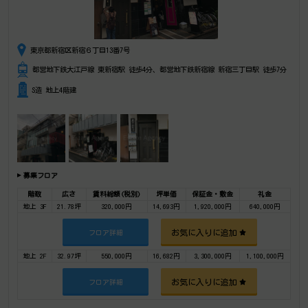
東京都新宿区新宿６丁目13番7号
都営地下鉄大江戸線 東新宿駅 徒歩4分、都営地下鉄新宿線 新宿三丁目駅 徒歩7分
S造 地上4階建
募集フロア
階数
広さ
賃料総額(税別)
坪単価
保証金・敷金
礼金
地上 3F
21.78坪
320,000円
14,693円
1,920,000円
640,000円
お気に入りに追加
フロア詳細
地上 2F
32.97坪
550,000円
16,682円
3,300,000円
1,100,000円
お気に入りに追加
フロア詳細