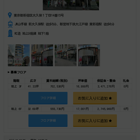
東京都新宿区大久保１丁目14番15号
JR山手線 新大久保駅 徒歩5分、都営地下鉄大江戸線 東新宿駅 徒歩6分
RC造 地上9階建 地下1階
募集フロア
階数
広さ
賃料総額(税別)
坪単価
保証金・敷金
礼金
地上 3F
41.33坪
702,536円
16,999円
3,471,276円
0円
お気に入りに追加
フロア詳細
地上 6F
32.69坪
555,730円
17,001円
2,745,960円
0円
お気に入りに追加
フロア詳細