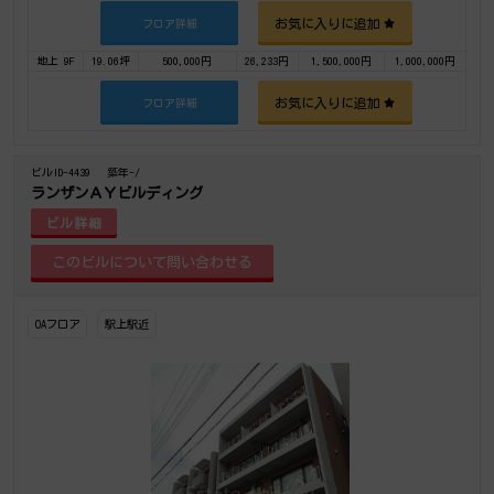
お気に入りに追加
フロア詳細
地上 9F
19.06坪
500,000円
26,233円
1,500,000円
1,000,000円
お気に入りに追加
フロア詳細
ビルID-4439
築年-/
ランザンＡＹビルディング
ビル詳細
OAフロア
駅上駅近