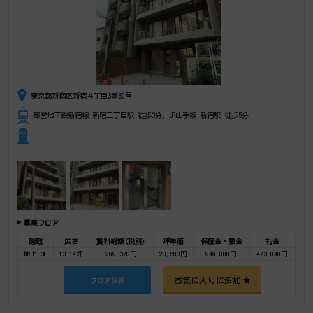
東京都新宿区新宿４丁目3番30号
都営地下鉄新宿線 新宿三丁目駅 徒歩3分、JR山手線 新宿駅 徒歩5分
募集フロア
階数
広さ
賃料総額(税別)
坪単価
保証金・敷金
礼金
地上 3F
13.14坪
269,370円
20,500円
946,080円
473,040円
お気に入りに追加
フロア詳細