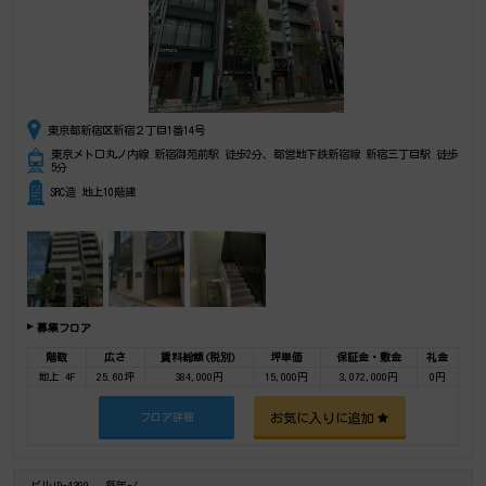
東京都新宿区新宿２丁目1番14号
東京メトロ丸ノ内線 新宿御苑前駅 徒歩2分、都営地下鉄新宿線 新宿三丁目駅 徒歩
5分
SRC造 地上10階建
募集フロア
階数
広さ
賃料総額(税別)
坪単価
保証金・敷金
礼金
地上 4F
25.60坪
384,000円
15,000円
3,072,000円
0円
お気に入りに追加
フロア詳細
ビルID-4399
築年-/