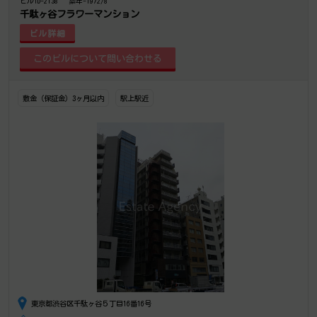
ビルID-2138
築年-1972/8
千駄ヶ谷フラワーマンション
ビル詳細
敷金（保証金）3ヶ月以内
駅上駅近
東京都渋谷区千駄ヶ谷５丁目16番16号