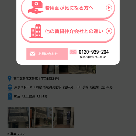
東京都新宿区新宿１丁目15番14号
東京メトロ丸ノ内線 新宿御苑前駅 徒歩2分、JR山手線 新宿駅 徒歩12分
RC造 地上5階建 地下1階
募集フロア