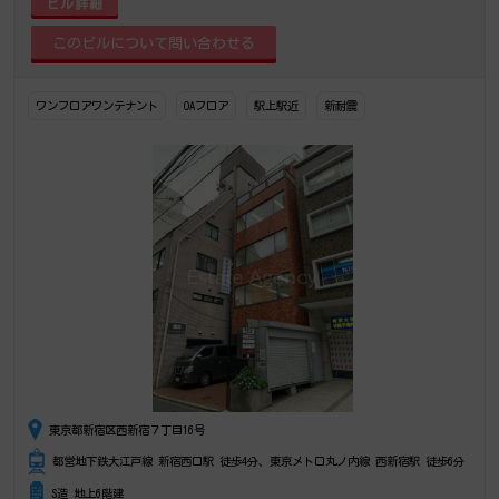
ビル詳細
ワンフロアワンテナント
OAフロア
駅上駅近
新耐震
東京都新宿区西新宿７丁目16号
都営地下鉄大江戸線 新宿西口駅 徒歩4分、東京メトロ丸ノ内線 西新宿駅 徒歩6分
S造 地上6階建