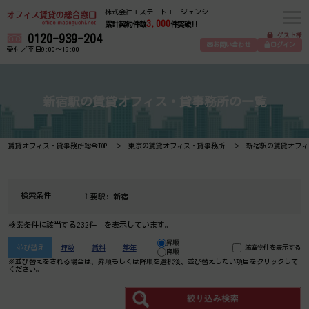
株式会社エステートエージェンシー
3,000
累計契約件数
件突破!!
ゲスト様
0120-939-204
お問い合わせ
ログイン
受付／平日9:00～19:00
新宿駅の賃貸オフィス・貸事務所の一覧
賃貸オフィス・貸事務所総合TOP
東京の賃貸オフィス・貸事務所
新宿駅の賃貸オフィ
検索条件
主要駅:
新宿
検索条件に該当する232件 を表示しています。
昇順
並び替え
坪数
賃料
築年
満室物件を表示する
降順
※並び替えをされる場合は、昇順もしくは降順を選択後、​並び替えしたい項目をクリックして
ください。