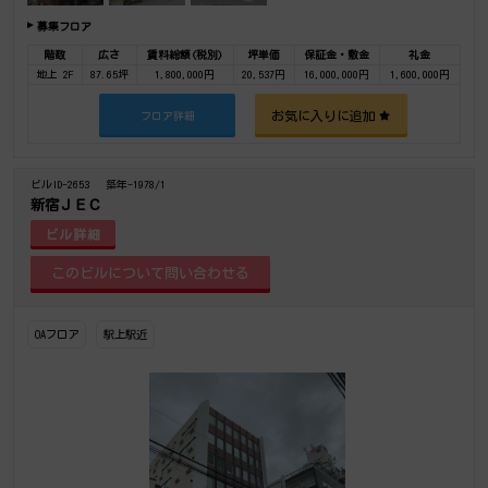
募集フロア
階数
広さ
賃料総額(税別)
坪単価
保証金・敷金
礼金
地上 2F
87.65坪
1,800,000円
20,537円
16,000,000円
1,600,000円
お気に入りに追加
フロア詳細
ビルID-2653
築年-1978/1
新宿ＪＥＣ
ビル詳細
OAフロア
駅上駅近