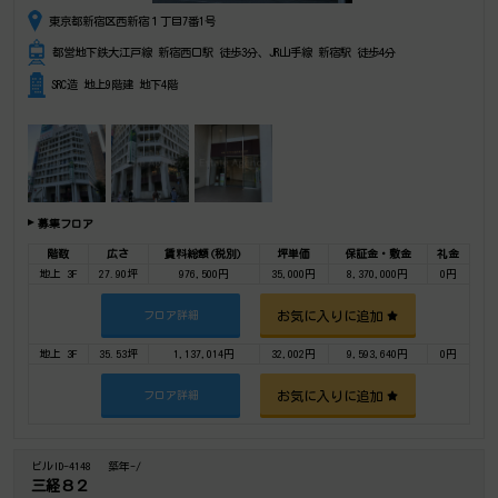
東京都新宿区西新宿１丁目7番1号
都営地下鉄大江戸線 新宿西口駅 徒歩3分、JR山手線 新宿駅 徒歩4分
SRC造 地上9階建 地下4階
募集フロア
階数
広さ
賃料総額(税別)
坪単価
保証金・敷金
礼金
地上 3F
27.90坪
976,500円
35,000円
8,370,000円
0円
お気に入りに追加
フロア詳細
地上 3F
35.53坪
1,137,014円
32,002円
9,593,640円
0円
お気に入りに追加
フロア詳細
ビルID-4148
築年-/
三経８２