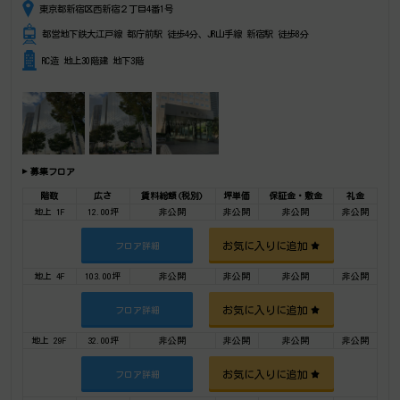
東京都新宿区西新宿２丁目4番1号
都営地下鉄大江戸線 都庁前駅 徒歩4分、JR山手線 新宿駅 徒歩8分
RC造 地上30階建 地下3階
募集フロア
階数
広さ
賃料総額(税別)
坪単価
保証金・敷金
礼金
地上 1F
12.00坪
非公開
非公開
非公開
非公開
お気に入りに追加
フロア詳細
地上 4F
103.00坪
非公開
非公開
非公開
非公開
お気に入りに追加
フロア詳細
地上 29F
32.00坪
非公開
非公開
非公開
非公開
お気に入りに追加
フロア詳細