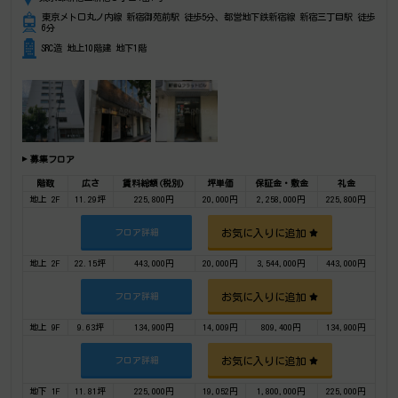
東京メトロ丸ノ内線 新宿御苑前駅 徒歩5分、都営地下鉄新宿線 新宿三丁目駅 徒歩
6分
SRC造 地上10階建 地下1階
募集フロア
階数
広さ
賃料総額(税別)
坪単価
保証金・敷金
礼金
地上 2F
11.29坪
225,800円
20,000円
2,258,000円
225,800円
お気に入りに追加
フロア詳細
地上 2F
22.15坪
443,000円
20,000円
3,544,000円
443,000円
お気に入りに追加
フロア詳細
地上 9F
9.63坪
134,900円
14,009円
809,400円
134,900円
お気に入りに追加
フロア詳細
地下 1F
11.81坪
225,000円
19,052円
1,800,000円
225,000円