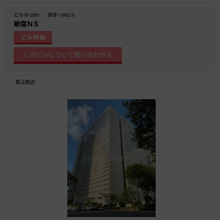
ビルID-2661
築年-1982/9
新宿ＮＳ
ビル詳細
駅上駅近