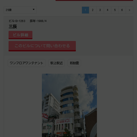
1
2
3
4
5
6
>
ビルID-1263
築年-1988/4
三辰
ビル詳細
ワンフロアワンテナント
駅上駅近
新耐震