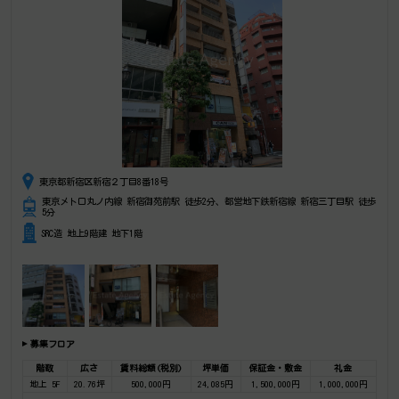
東京都新宿区新宿２丁目8番18号
東京メトロ丸ノ内線 新宿御苑前駅 徒歩2分、都営地下鉄新宿線 新宿三丁目駅 徒歩
5分
SRC造 地上9階建 地下1階
募集フロア
階数
広さ
賃料総額(税別)
坪単価
保証金・敷金
礼金
地上 5F
20.76坪
500,000円
24,085円
1,500,000円
1,000,000円