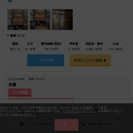
募集フロア
階数
広さ
賃料総額(税別)
坪単価
保証金・敷金
礼金
地上 2F
31.49坪
551,075円
17,500円
5,668,200円
472,350円
お気に入りに追加
フロア詳細
ビルID-4555
築年-1974/3
末廣
ビル詳細
当サイトでは、サイトの利便性向上のため、クッキー(Cookie)を使用しています。
サイトのクッキー(Cookie)の使用に関しては、「
プライバシーポリシー
」をお読みください。
大阪の物件 お気に入り一覧
東京の物件 お気に入り一覧
クッキー(Cookie)とは？ >
駅上駅近
メールでお問い合わせ
電話でお問い合わせ
OK