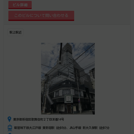
ビル詳細
駅上駅近
東京都新宿区歌舞伎町２丁目30番14号
都営地下鉄大江戸線 東新宿駅 徒歩5分、JR山手線 新大久保駅 徒歩7分