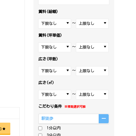
賃料(総額)
～
賃料(坪単価)
～
広さ(坪数)
～
広さ(㎡)
～
こだわり条件
※複数選択可能
駅徒歩
1分以内
加
3分以内