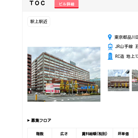
ＴＯＣ
ビル詳細
駅上駅近
東京都品川区
JR山手線 
RC造 地上
募集フロア
階数
広さ
賃料総額(税別)
坪単価