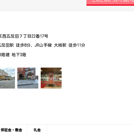
西五反田７丁目22番17号
五反田駅 徒歩8分、JR山手線 大崎駅 徒歩11分
13階建 地下3階
保証金・敷金
礼金