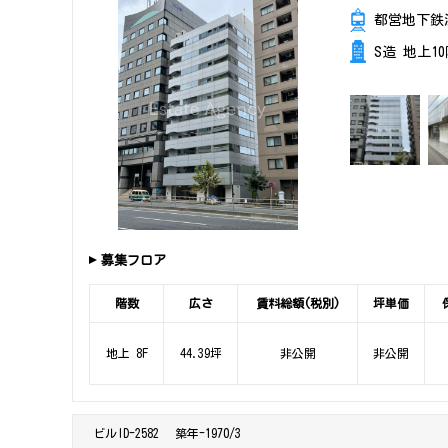
都営地下鉄
S造 地上1
募集フロア
階数
広さ
賃料総額(税別)
坪単価
地上 8F
44.39坪
非公開
非公開
ビルID-2582
築年-1970/3