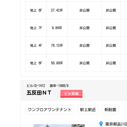
地上 6F
37.42坪
非公開
非公開
地上 7F
9.84坪
非公開
非公開
地上 4F
76.13坪
非公開
非公開
地上 6F
50.90坪
非公開
非公開
ビルID-1412
築年-1988/9
五反田ＮＴ
ビル詳細
ワンフロアワンテナント
駅上駅近
新耐震
東京都品川