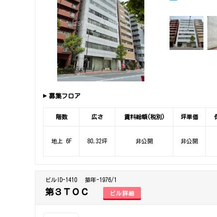
募集フロア
階数
広さ
賃料総額(税別)
坪単価
地上 6F
80.32坪
非公開
非公開
ビルID-1410
築年-1976/1
第３ＴＯＣ
ビル詳細