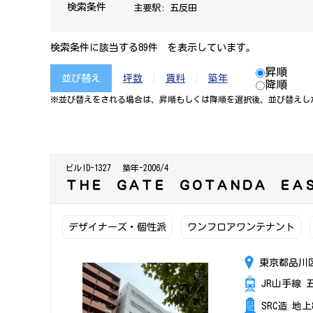
検索条件
主要駅:
五反田
検索条件に該当する89件 を表示しています。
昇順
並び替え
坪数
賃料
築年
降順
※並び替えをされる場合は、昇順もしくは降順を選択後、​並び替えし
ビルID-1327
築年-2006/4
ＴＨＥ ＧＡＴＥ ＧＯＴＡＮＤＡ ＥＡ
デザイナーズ・個性派
ワンフロアワンテナント
東京都品川区
JR山手線 
SRC造 地