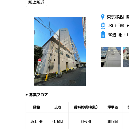
駅上駅近
東京都品川
JR山手線 
RC造 地上
募集フロア
階数
広さ
賃料総額(税別)
坪単価
地上 4F
41.56坪
非公開
非公開