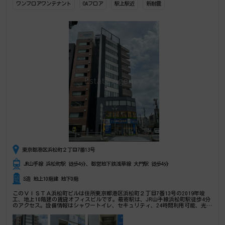
ワンフロアワンテナント
OAフロア
駅上駅近
新耐震
東京都港区浜松町２丁目7番13号
JR山手線 浜松町駅 徒歩4分、都営地下鉄浅草線 大門駅 徒歩4分
S造 地上10階建 地下0階
このＶＩＳＴＡ浜松町ビルは住所東京都港区浜松町２丁目7番13号の2019年竣
工、地上10階建の賃貸オフィスビルです。最寄駅は、JR山手線浜松町駅徒歩4分
のアクセス。設備情報はシャワートイレ、セキュリティ、24時間利用可能、光回
線、保証会社加入義務あり、OAフロア、部屋セキュリティ。是非一度ご内覧下さ
いませ！ その他、事務所、オフィス移転、不動産の事なら何でもお気軽にご相
談下さい。