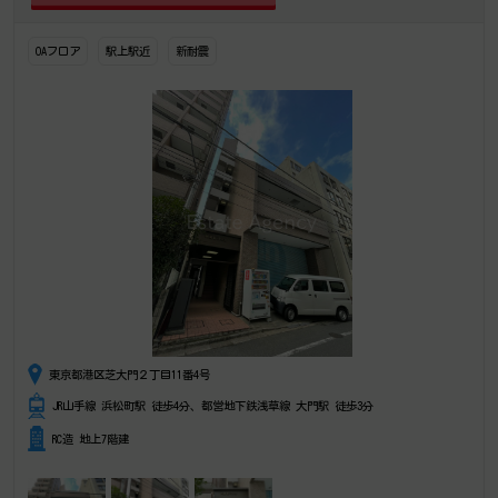
OAフロア
駅上駅近
新耐震
東京都港区芝大門２丁目11番4号
JR山手線 浜松町駅 徒歩4分、都営地下鉄浅草線 大門駅 徒歩3分
RC造 地上7階建