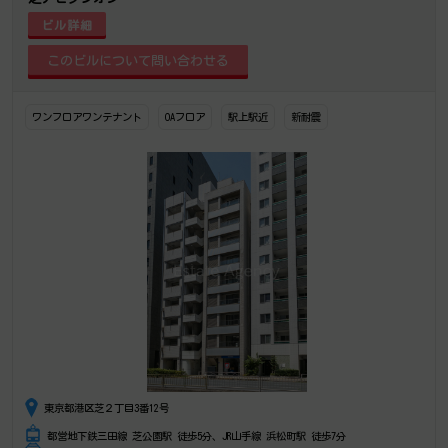
ビル詳細
ワンフロアワンテナント
OAフロア
駅上駅近
新耐震
東京都港区芝２丁目3番12号
都営地下鉄三田線 芝公園駅 徒歩5分、JR山手線 浜松町駅 徒歩7分