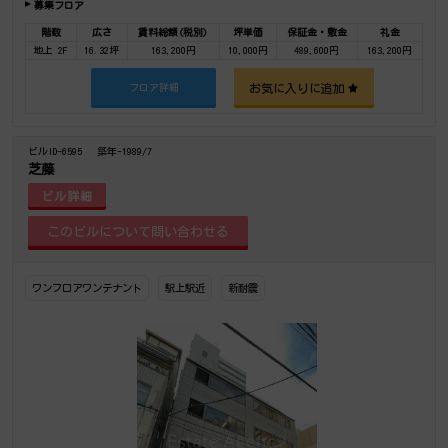
募集フロア
階数
広さ
賃料総額(税別)
坪単価
保証金・敷金
礼金
地上 2F
16.32坪
163,200円
10,000円
489,600円
163,200円
お気に入りに追加
フロア詳細
ビルID-6595
築年-1989/7
芝藤
ビル詳細
ワンフロアワンテナント
駅上駅近
新耐震