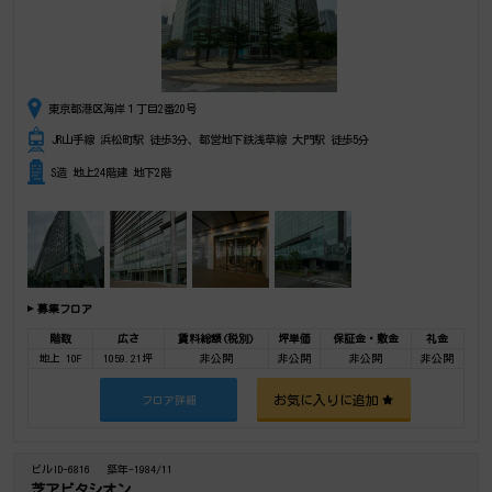
東京都港区海岸１丁目2番20号
JR山手線 浜松町駅 徒歩3分、都営地下鉄浅草線 大門駅 徒歩5分
S造 地上24階建 地下2階
募集フロア
階数
広さ
賃料総額(税別)
坪単価
保証金・敷金
礼金
地上 10F
1059.21坪
非公開
非公開
非公開
非公開
お気に入りに追加
フロア詳細
ビルID-6816
築年-1984/11
芝アビタシオン