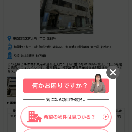
東京都港区芝大門１丁目1番15号
都営地下鉄三田線 御成門駅 徒歩3分、都営地下鉄浅草線 大門駅 徒歩4分
RC造 地上6階建 地下0階
この芝藤ビルは住所東京都港区芝大門１丁目1番15号の1989年竣工、地上6階建
の賃貸オフィスビルです。最寄駅は、都営地下鉄三田線御成門駅徒歩3分のアク
セス。設備情報は光回線。是非一度ご内覧下さいませ！ その他、事務所、オフ
ィス移転、不動産の事なら何でもお気軽にご相談下さい。
募集フロア
階数
広さ
賃料総額(税別)
坪単価
保証金・敷金
礼金
地上 3F
40.00坪
640,000円
16,000円
5,120,000円
0円
お気に入りに追加
フロア詳細