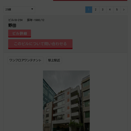
1
2
3
4
5
>
ビルID-254
築年-1980/12
野田
ビル詳細
ワンフロアワンテナント
駅上駅近