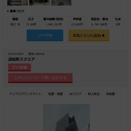
募集フロア
階数
広さ
賃料総額(税別)
坪単価
保証金・敷金
礼金
地上 5F
73.88坪
1,699,201円
23,000円
8,754,546円
0円
お気に入りに追加
フロア詳細
ビルID-6971
築年-2004/9
浜松町スクエア
ビル詳細
ワンフロアワンテナント
免震・耐震
OAフロア
駅上駅近
新耐震