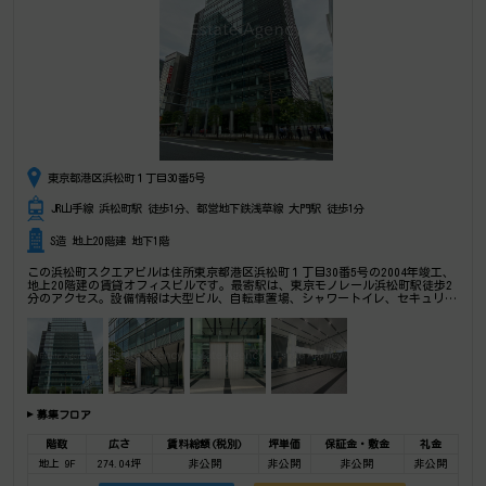
東京都港区浜松町１丁目30番5号
JR山手線 浜松町駅 徒歩1分、都営地下鉄浅草線 大門駅 徒歩1分
S造 地上20階建 地下1階
この浜松町スクエアビルは住所東京都港区浜松町１丁目30番5号の2004年竣工、
地上20階建の賃貸オフィスビルです。最寄駅は、東京モノレール浜松町駅徒歩2
分のアクセス。設備情報は大型ビル、自転車置場、シャワートイレ、セキュリテ
ィ、トイレ男女別、24時間利用可能、光回線、有人警備、OAフロア、天井高2.6
以上、部屋セキュリティ。★★フリーコメント★★是非一度ご内覧下さいませ！
その他、事務所、オフィス移転、不動産の事なら何でもお気軽にご相談下さい。
募集フロア
階数
広さ
賃料総額(税別)
坪単価
保証金・敷金
礼金
地上 9F
274.04坪
非公開
非公開
非公開
非公開