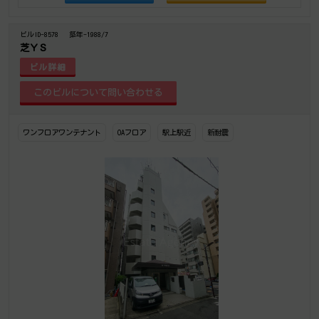
ビルID-8578
築年-1988/7
芝ＹＳ
ビル詳細
ワンフロアワンテナント
OAフロア
駅上駅近
新耐震