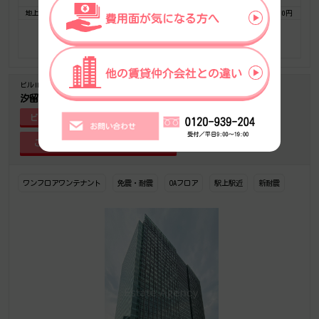
地上 1F
33.00坪
693,000円
21,000円
5,544,000円
0円
お気に入りに追加
フロア詳細
ビルID-6804
築年-2007/12
汐留ビルディング
ビル詳細
ワンフロアワンテナント
免震・耐震
OAフロア
駅上駅近
新耐震