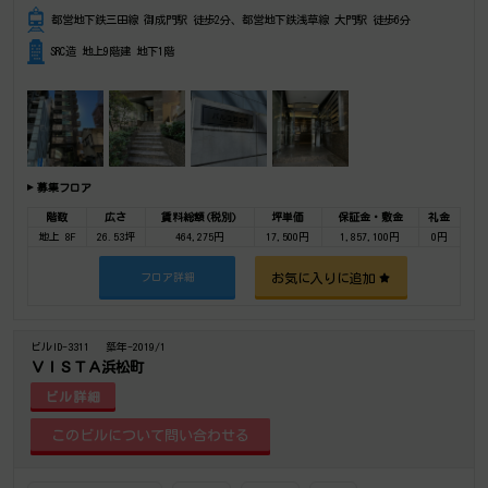
都営地下鉄三田線 御成門駅 徒歩2分、都営地下鉄浅草線 大門駅 徒歩6分
SRC造 地上9階建 地下1階
募集フロア
階数
広さ
賃料総額(税別)
坪単価
保証金・敷金
礼金
地上 8F
26.53坪
464,275円
17,500円
1,857,100円
0円
お気に入りに追加
フロア詳細
ビルID-3311
築年-2019/1
ＶＩＳＴＡ浜松町
ビル詳細