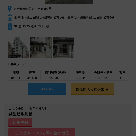
東京都港区芝２丁目16番9号
都営地下鉄三田線 芝公園駅 徒歩5分、都営地下鉄浅草線 三田駅 徒歩5分
SRC造 地上7階建 地下0階
募集フロア
階数
広さ
賃料総額(税別)
坪単価
保証金・敷金
礼金
地上 3F
32.90坪
427,700円
13,000円
2,822,820円
0円
お気に入りに追加
フロア詳細
ビルID-8661
築年-1987/1
共生ビル別館
ビル詳細