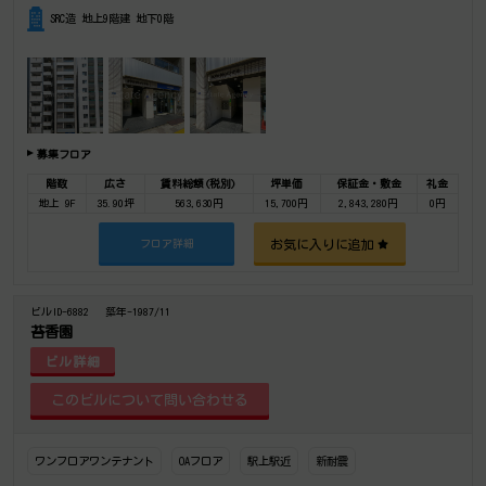
SRC造 地上9階建 地下0階
募集フロア
階数
広さ
賃料総額(税別)
坪単価
保証金・敷金
礼金
地上 9F
35.90坪
563,630円
15,700円
2,843,280円
0円
お気に入りに追加
フロア詳細
ビルID-6882
築年-1987/11
苔香園
ビル詳細
ワンフロアワンテナント
OAフロア
駅上駅近
新耐震