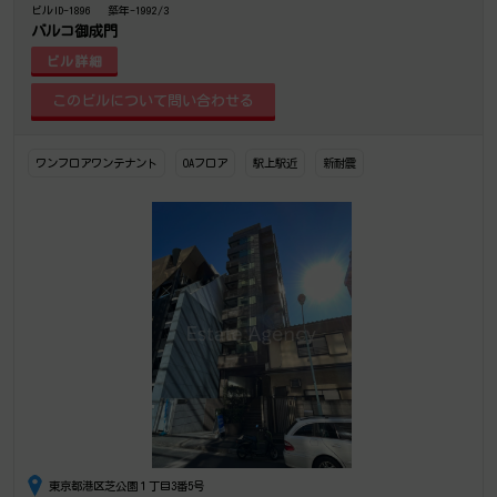
ビルID-1896
築年-1992/3
バルコ御成門
ビル詳細
ワンフロアワンテナント
OAフロア
駅上駅近
新耐震
東京都港区芝公園１丁目3番5号