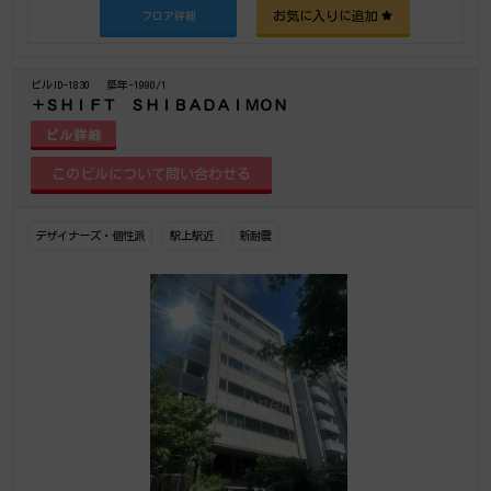
お気に入りに追加
フロア詳細
ビルID-1830
築年-1990/1
＋ＳＨＩＦＴ ＳＨＩＢＡＤＡＩＭＯＮ
ビル詳細
デザイナーズ・個性派
駅上駅近
新耐震