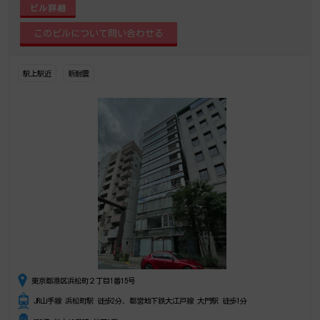
ビル詳細
駅上駅近
新耐震
東京都港区浜松町２丁目1番15号
JR山手線 浜松町駅 徒歩2分、都営地下鉄大江戸線 大門駅 徒歩1分