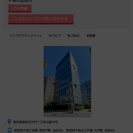
ＰＭＯ芝大門
ビル詳細
ワンフロアワンテナント
OAフロア
駅上駅近
新耐震
東京都港区芝大門１丁目10番18号
都営地下鉄三田線 御成門駅 徒歩3分、都営地下鉄大江戸線 大門駅 徒歩4分