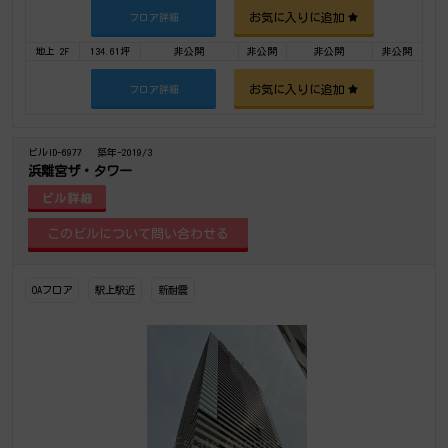
お気に入りに追加
フロア詳細
地上 2F
134.61坪
非公開
非公開
非公開
非公開
お気に入りに追加
フロア詳細
ビルID-6977
築年-2019/3
浜離宮ザ・タワー
ビル詳細
OAフロア
駅上駅近
新耐震