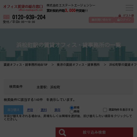
株式会社エステートエージェンシー
3,000
累計契約件数
件突破!!
ゲスト様
0120-939-204
お問い合わせ
ログイン
受付／平日9:00～19:00
浜松町駅の賃貸オフィス・貸事務所の一覧
賃貸オフィス・貸事務所総合TOP
東京の賃貸オフィス・貸事務所
浜松町駅の賃貸オフ
検索条件
主要駅:
浜松町
検索条件に該当する140件 を表示しています。
昇順
並び替え
坪数
賃料
築年
満室物件を表示する
降順
※並び替えをされる場合は、昇順もしくは降順を選択後、​並び替えしたい項目をクリックして
ください。