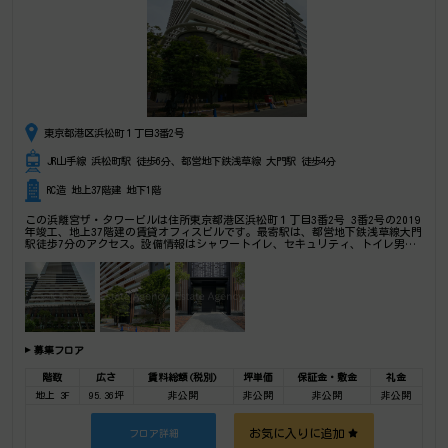
東京都港区浜松町１丁目3番2号
JR山手線 浜松町駅 徒歩6分、都営地下鉄浅草線 大門駅 徒歩4分
RC造 地上37階建 地下1階
この浜離宮ザ・タワービルは住所東京都港区浜松町１丁目3番2号 3番2号の2019
年竣工、地上37階建の賃貸オフィスビルです。最寄駅は、都営地下鉄浅草線大門
駅徒歩7分のアクセス。設備情報はシャワートイレ、セキュリティ、トイレ男女
別、24時間利用可能、光回線、OAフロア、部屋セキュリティ。★★フリーコメ
ント★★是非一度ご内覧下さいませ！ その他、事務所、オフィス移転、不動産
の事なら何でもお気軽にご相談下さい。
募集フロア
階数
広さ
賃料総額(税別)
坪単価
保証金・敷金
礼金
地上 3F
95.36坪
非公開
非公開
非公開
非公開
お気に入りに追加
フロア詳細