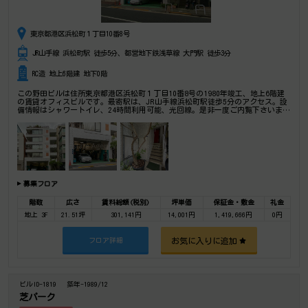
東京都港区浜松町１丁目10番8号
JR山手線 浜松町駅 徒歩5分、都営地下鉄浅草線 大門駅 徒歩3分
RC造 地上6階建 地下0階
この野田ビルは住所東京都港区浜松町１丁目10番8号の1980年竣工、地上6階建
の賃貸オフィスビルです。最寄駅は、JR山手線浜松町駅徒歩5分のアクセス。設
備情報はシャワートイレ、24時間利用可能、光回線。是非一度ご内覧下さいま
せ！ その他、事務所、オフィス移転、不動産の事なら何でもお気軽にご相談下
さい。
募集フロア
階数
広さ
賃料総額(税別)
坪単価
保証金・敷金
礼金
地上 3F
21.51坪
301,141円
14,001円
1,419,666円
0円
お気に入りに追加
フロア詳細
ビルID-1819
築年-1989/12
芝パーク