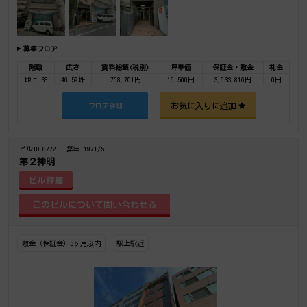
募集フロア
階数
広さ
賃料総額(税別)
坪単価
保証金・敷金
礼金
地上 3F
46.59坪
768,701円
16,500円
3,633,816円
0円
お気に入りに追加
フロア詳細
ビルID-8772
築年-1971/5
第２神明
ビル詳細
敷金（保証金）3ヶ月以内
駅上駅近