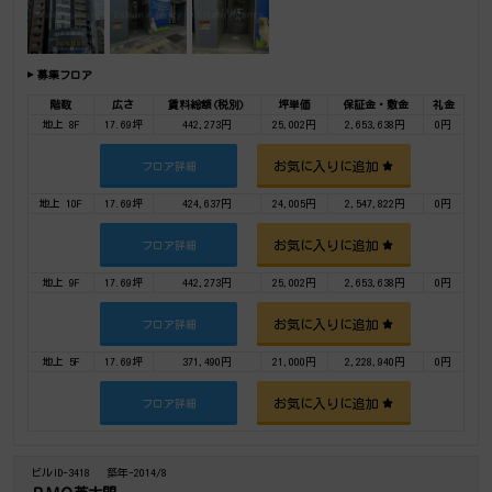
募集フロア
階数
広さ
賃料総額(税別)
坪単価
保証金・敷金
礼金
地上 8F
17.69坪
442,273円
25,002円
2,653,638円
0円
お気に入りに追加
フロア詳細
地上 10F
17.69坪
424,637円
24,005円
2,547,822円
0円
お気に入りに追加
フロア詳細
地上 9F
17.69坪
442,273円
25,002円
2,653,638円
0円
お気に入りに追加
フロア詳細
地上 5F
17.69坪
371,490円
21,000円
2,228,940円
0円
お気に入りに追加
フロア詳細
ビルID-3418
築年-2014/8