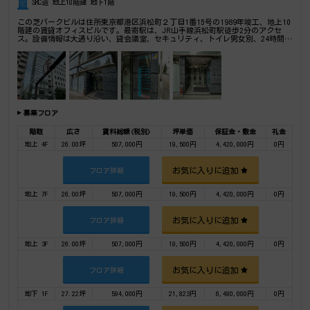
SRC造 地上10階建 地下1階
この芝パークビルは住所東京都港区浜松町２丁目1番15号の1989年竣工、地上10
階建の賃貸オフィスビルです。最寄駅は、JR山手線浜松町駅徒歩2分のアクセ
ス。設備情報は大通り沿い、貸会議室、セキュリティ、トイレ男女別、24時間利
用可能、光回線、部屋セキュリティ。是非一度ご内覧下さいませ！ その他、事
務所、オフィス移転、不動産の事なら何でもお気軽にご相談下さい。
募集フロア
階数
広さ
賃料総額(税別)
坪単価
保証金・敷金
礼金
地上 4F
26.00坪
507,000円
19,500円
4,420,000円
0円
お気に入りに追加
フロア詳細
地上 7F
26.00坪
507,000円
19,500円
4,420,000円
0円
お気に入りに追加
フロア詳細
地上 3F
26.00坪
507,000円
19,500円
4,420,000円
0円
お気に入りに追加
フロア詳細
地下 1F
27.22坪
594,000円
21,823円
6,480,000円
0円