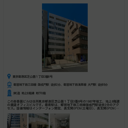
東京都港区芝公園１丁目3番8号
都営地下鉄三田線 御成門駅 徒歩2分、都営地下鉄浅草線 大門駅 徒歩5分
SRC造 地上8階建 地下0階
この苔香園ビルは住所東京都港区芝公園１丁目3番8号の1987年竣工、地上8階建
の賃貸オフィスビルです。最寄駅は、都営地下鉄三田線御成門駅徒歩2分のアク
セス。設備情報はインターフォン開錠、表玄関OPEN(土曜日)、表玄関OPEN(日
祝日)、シャワートイレ、セキュリティ、トイレ男女別、24時間利用可能、光回
線、OAフロア、室内水回り、天井高2.6以上、部屋セキュリティ、1フロア1テナ
ント。是非一度ご内覧下さいませ！ その他、事務所、オフィス移転、不動産の
事なら何でもお気軽にご相談下さい。