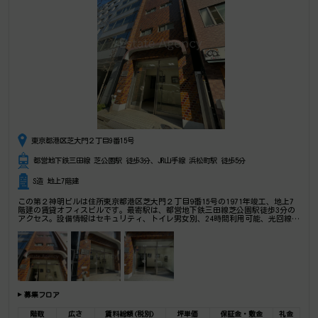
東京都港区芝大門２丁目9番15号
都営地下鉄三田線 芝公園駅 徒歩3分、JR山手線 浜松町駅 徒歩5分
S造 地上7階建
この第２神明ビルは住所東京都港区芝大門２丁目9番15号の1971年竣工、地上7
階建の賃貸オフィスビルです。最寄駅は、都営地下鉄三田線芝公園駅徒歩3分の
アクセス。設備情報はセキュリティ、トイレ男女別、24時間利用可能、光回線、
部屋セキュリティ。★★フリーコメント★★是非一度ご内覧下さいませ！ その
他、事務所、オフィス移転、不動産の事なら何でもお気軽にご相談下さい。
募集フロア
階数
広さ
賃料総額(税別)
坪単価
保証金・敷金
礼金