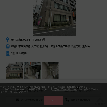
東京都港区芝大門１丁目11番4号
都営地下鉄浅草線 大門駅 徒歩3分、都営地下鉄三田線 御成門駅 徒歩4分
S造 地上4階建
募集フロア
当サイトでは、サイトの利便性向上のため、クッキー(Cookie)を使用しています。
サイトのクッキー(Cookie)の使用に関しては、「
プライバシーポリシー
」をお読みください。
階数
広さ
賃料総額(税別)
坪単価
保証金・敷金
礼金
大阪の物件 お気に入り一覧
東京の物件 お気に入り一覧
クッキー(Cookie)とは？ >
地上 3F
37.36坪
560,400円
15,000円
3,362,400円
0円
メールでお問い合わせ
電話でお問い合わせ
OK
お気に入りに追加
フロア詳細