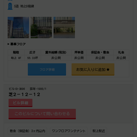
S造 地上9階建
募集フロア
階数
広さ
賃料総額(税別)
坪単価
保証金・敷金
礼金
地上 8F
55.33坪
非公開
非公開
非公開
非公開
お気に入りに追加
フロア詳細
ビルID-3896
築年-1900/1
芝２－１２－１２
ビル詳細
敷金（保証金）3ヶ月以内
ワンフロアワンテナント
駅上駅近