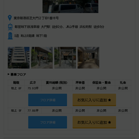
東京都港区芝大門２丁目1番16号
都営地下鉄浅草線 大門駅 徒歩2分、JR山手線 浜松町駅 徒歩5分
S造 地上8階建 地下1階
募集フロア
階数
広さ
賃料総額(税別)
坪単価
保証金・敷金
礼金
地上 8F
75.93坪
非公開
非公開
非公開
非公開
お気に入りに追加
フロア詳細
地上 5F
77.89坪
非公開
非公開
非公開
非公開
お気に入りに追加
フロア詳細