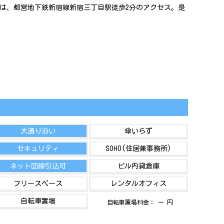
寄駅は、都営地下鉄新宿線新宿三丁目駅徒歩2分のアクセス。是
大通り沿い
傘いらず
セキュリティ
SOHO(住居兼事務所)
ネット回線引込可
ビル内貸倉庫
フリースペース
レンタルオフィス
自転車置場
自転車置場料金： ー 円