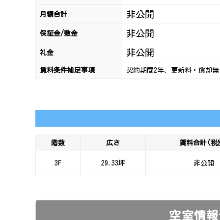
非公開
月額合計
非公開
保証金/敷金
非公開
礼金
賃料条件補足事項
契約期間2年、更新料・償却無
階数
広さ
賃料合計(税
3F
29.33坪
非公開
空室情報