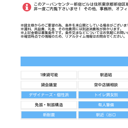
このアーバンセンター新宿ビルは住所東京都新宿区新宿
非一度ご内覧下さいませ！ その他、事務所、オフ
※貸主様からのご要望の為、条件を未公開としている場合がございま
※賃料、共益費、礼金、その他費用には別途消費税が掛かります。
※上記金額は募集条件です。条件交渉などについてはお気軽にお問い
※確認時点での情報のため、リアルタイム情報はお問合せください。
1棟貸可能
駅直結
貸会議室
空中店舗相談
デザイナーズ・個性派
トイレ男女別
免振・制振構造
有人警備
新耐震
駅近（出口