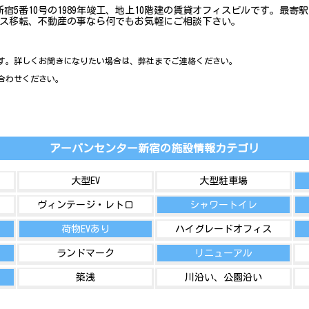
5番10号の1989年竣工、地上10階建の賃貸オフィスビルです。最
ィス移転、不動産の事なら何でもお気軽にご相談下さい。
す。詳しくお聞きになりたい場合は、弊社までご連絡ください。
合わせください。
アーバンセンター新宿の施設情報カテゴリ
大型EV
大型駐車場
ヴィンテージ・レトロ
シャワートイレ
荷物EVあり
ハイグレードオフィス
ランドマーク
リニューアル
築浅
川沿い、公園沿い