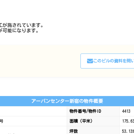
工が施されています。
が可能になります。
このビルの資料を問
アーバンセンター新宿の物件概要
物件番号/物件ID
4413
号
面積（平米）
175.6
坪数
53.1