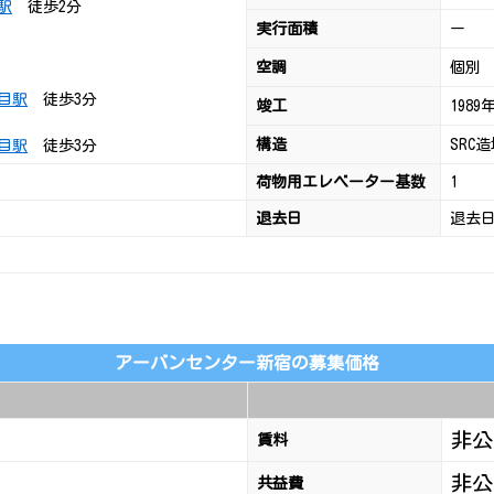
駅
徒歩2分
実行面積
ー
空調
個別
目駅
徒歩3分
竣工
1989
構造
SRC
目駅
徒歩3分
荷物用エレベーター基数
1
退去日
退去
アーバンセンター新宿の募集価格
非公
賃料
非公
共益費