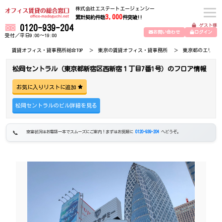
株式会社エステートエージェンシー
3,000
累計契約件数
件突破!!
ゲスト様
0120-939-204
お問い合わせ
ログイン
受付／平日9:00～19:00
賃貸オフィス・貸事務所総合TOP
東京の賃貸オフィス・貸事務所
東京都のエリア
松岡セントラル（東京都新宿区西新宿１丁目7番1号）のフロア情報
お気に入りリストに追加
松岡セントラルのビル詳細を見る
空室状況はお電話一本でスムーズにご案内！まずはお気軽に
0120-939-204
へどうぞ。