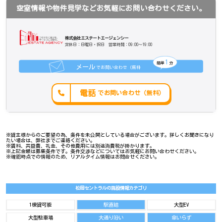
空室情報や物件見学などお気軽にお問い合わせください。
株式会社エステートエージェンシー
定休日：日曜日・祝日 営業時間：09:00～19:00
1
簡単
分
メール
でお問い合わせ（無料
）
電話
でお問い合わせ（無料）
※貸主様からのご要望の為、条件を未公開としている場合がございます。詳しくお聞きになり
たい場合は、弊社までご連絡ください。
※賃料、共益費、礼金、その他費用には別途消費税が掛かります。
※上記金額は募集条件です。条件交渉などについてはお気軽にお問い合わせください。
※確認時点での情報のため、リアルタイム情報はお問合せください。
松岡セントラルの施設情報カテゴリ
1棟貸可能
駅直結
大型EV
大型駐車場
大通り沿い
傘いらず