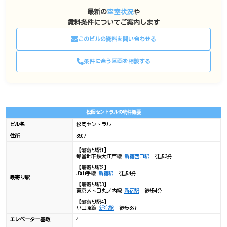
最新の
空室状況
や
賃料条件についてご案内します
このビルの資料を問い合わせる
条件に合う区画を相談する
松岡セントラルの物件概要
ビル名
松岡セントラル
住所
3507
【最寄り駅1】
都営地下鉄大江戸線
新宿西口駅
徒歩3分
【最寄り駅2】
JR山手線
新宿駅
徒歩4分
最寄り駅
【最寄り駅3】
東京メトロ丸ノ内線
新宿駅
徒歩4分
【最寄り駅4】
小田原線
新宿駅
徒歩3分
エレベーター基数
4