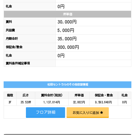
0円
礼金
坪単価
30,000円
賃料
5,000円
共益費
35,000円
月額合計
300,000円
保証金/敷金
0円
礼金
賃料条件補足事項
松岡セントラルのその他空室情報
階数
広さ
賃料合計(税別)
坪単価
保証金・敷金
礼金
3F
35.53坪
1,137,014円
32,002円
9,593,640円
0円
フロア詳細
お気に入りに追加