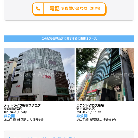
電話
でお問い合わせ（無料）
このビルを見た方におすすめの賃貸オフィス
メットライフ新宿スクエア
ラウンドクロス新宿
東京都新宿区
東京都渋谷区
180.30㎡ / 54坪
534.48㎡ / 161坪
非公開
非公開
JR山手線 新宿駅より徒歩6分
JR山手線 新宿駅より徒歩4分