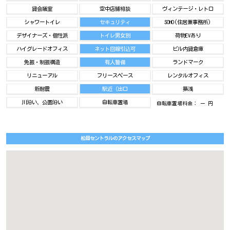
貸会議室
空中店舗相談
ヴィンテージ・レトロ
シャワートイレ
セキュリティ
SOHO(住居兼事務所)
デザイナーズ・個性派
トイレ男女別
荷物EVあり
ハイグレードオフィス
ネット回線引込可
ビル内貸倉庫
免振・制振構造
有人警備
ランドマーク
リニューアル
フリースペース
レンタルオフィス
新耐震
駅近（出口
築浅
川沿い、公園沿い
自転車置場
自転車置場料金： ー 円
松岡セントラルのアクセスマップ