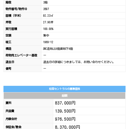
階数
3階
物件番号/物件ID
3507
面積（平米）
92.23㎡
坪数
27.90坪
実行面積
100.00%
空調
集中
竣工
1969-12
構造
SRC造地上9階建地下4階
荷物用エレベーター基数
ー
退去日
退去日の詳細につきましては、お問い合わせください。
備考
ー
松岡セントラルの募集価格
総額
837,000円
賃料
139,500円
共益費
976,500円
月額合計
8,370,000円
保証金/敷金