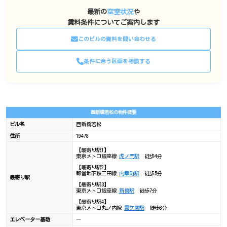
最新の
空室状況
や
賃料条件についてご案内します
このビルの資料を問い合わせる
条件に合う区画を相談する
西新橋若松の物件概要
ビル名
西新橋若松
住所
19478
【最寄り駅1】
東京メトロ銀座線
虎ノ門駅
徒歩4分
【最寄り駅2】
都営地下鉄三田線
内幸町駅
徒歩5分
最寄り駅
【最寄り駅3】
東京メトロ銀座線
新橋駅
徒歩7分
【最寄り駅4】
東京メトロ丸ノ内線
霞ケ関駅
徒歩8分
エレベーター基数
ー