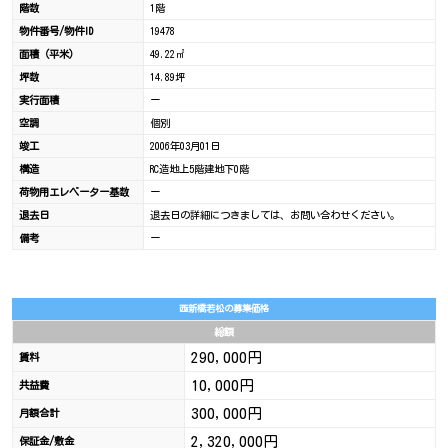
階数
1階
物件番号/物件ID
19478
面積（平米）
49.22㎡
坪数
14.89坪
実行面積
ー
空調
個別
竣工
2006年03月01日
構造
RC造地上5階建地下0階
荷物用エレベーター基数
ー
退去日
退去日の詳細につきましては、お問い合わせください。
備考
ー
西新橋若松の募集価格
総額
290,000円
賃料
10,000円
共益費
300,000円
月額合計
2,320,000円
保証金/敷金