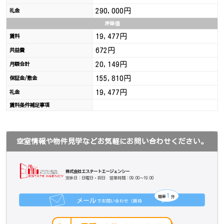
290,000円
礼金
坪単価
19,477円
賃料
672円
共益費
20,149円
月額合計
155,810円
保証金/敷金
19,477円
礼金
賃料条件補足事項
空室情報や物件見学などお気軽にお問い合わせください。
株式会社エステートエージェンシー
定休日：日曜日・祝日 営業時間：09:00～19:00
1
簡単
分
メール
でお問い合わせ（無料
）