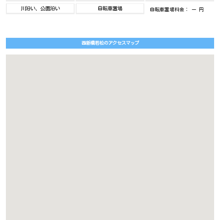
川沿い、公園沿い
自転車置場
自転車置場料金： ー 円
西新橋若松のアクセスマップ