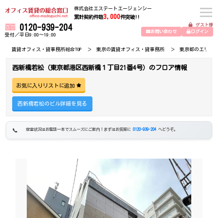
株式会社エステートエージェンシー
3,000
累計契約件数
件突破!!
ゲスト様
0120-939-204
お問い合わせ
ログイン
受付／平日9:00～19:00
賃貸オフィス・貸事務所総合TOP
東京の賃貸オフィス・貸事務所
東京都のエリア
西新橋若松（東京都港区西新橋１丁目21番4号）のフロア情報
お気に入りリストに追加
西新橋若松のビル詳細を見る
空室状況はお電話一本でスムーズにご案内！まずはお気軽に
0120-939-204
へどうぞ。