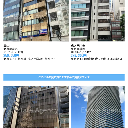
森山
虎ノ門中央
東京都港区
東京都港区
58.51㎡ / 17坪
48.60㎡ / 14坪
256,650円
279,300円
東京メトロ銀座線 虎ノ門駅より徒歩5分
東京メトロ銀座線 虎ノ門駅より徒歩1分
このビルを見た方におすすめの賃貸オフィス