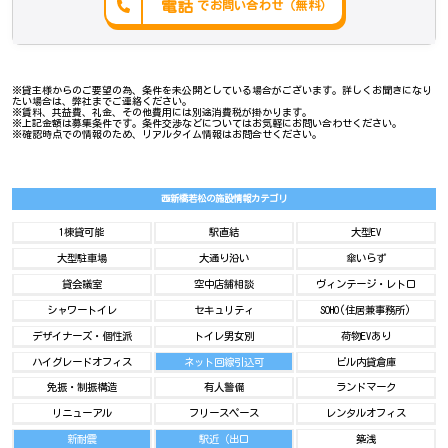
電話
でお問い合わせ（無料）
※貸主様からのご要望の為、条件を未公開としている場合がございます。詳しくお聞きになり
たい場合は、弊社までご連絡ください。
※賃料、共益費、礼金、その他費用には別途消費税が掛かります。
※上記金額は募集条件です。条件交渉などについてはお気軽にお問い合わせください。
※確認時点での情報のため、リアルタイム情報はお問合せください。
西新橋若松の施設情報カテゴリ
1棟貸可能
駅直結
大型EV
大型駐車場
大通り沿い
傘いらず
貸会議室
空中店舗相談
ヴィンテージ・レトロ
シャワートイレ
セキュリティ
SOHO(住居兼事務所)
デザイナーズ・個性派
トイレ男女別
荷物EVあり
ハイグレードオフィス
ネット回線引込可
ビル内貸倉庫
免振・制振構造
有人警備
ランドマーク
リニューアル
フリースペース
レンタルオフィス
新耐震
駅近（出口
築浅