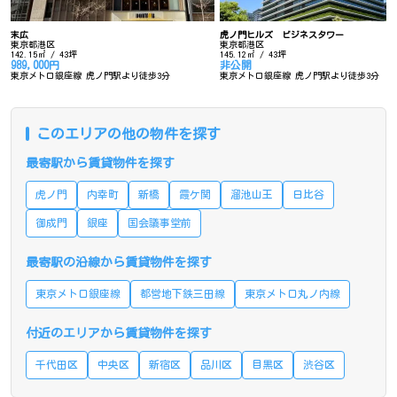
末広
虎ノ門ヒルズ ビジネスタワー
東京都港区
東京都港区
142.15㎡ / 43坪
145.12㎡ / 43坪
989,000円
非公開
東京メトロ銀座線 虎ノ門駅より徒歩3分
東京メトロ銀座線 虎ノ門駅より徒歩3分
このエリアの他の物件を探す
最寄駅から賃貸物件を探す
虎ノ門
内幸町
新橋
霞ケ関
溜池山王
日比谷
御成門
銀座
国会議事堂前
最寄駅の沿線から賃貸物件を探す
東京メトロ銀座線
都営地下鉄三田線
東京メトロ丸ノ内線
付近のエリアから賃貸物件を探す
千代田区
中央区
新宿区
品川区
目黒区
渋谷区