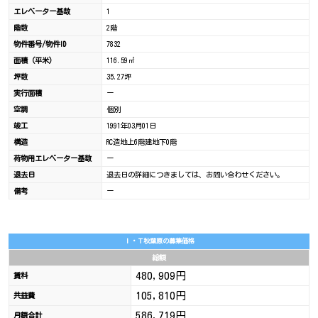
エレベーター基数
1
階数
2階
物件番号/物件ID
7832
面積（平米）
116.59㎡
坪数
35.27坪
実行面積
ー
空調
個別
竣工
1991年03月01日
構造
RC造地上6階建地下0階
荷物用エレベーター基数
ー
退去日
退去日の詳細につきましては、お問い合わせください。
備考
ー
Ｉ・Ｔ秋葉原の募集価格
総額
480,909円
賃料
105,810円
共益費
586,719円
月額合計