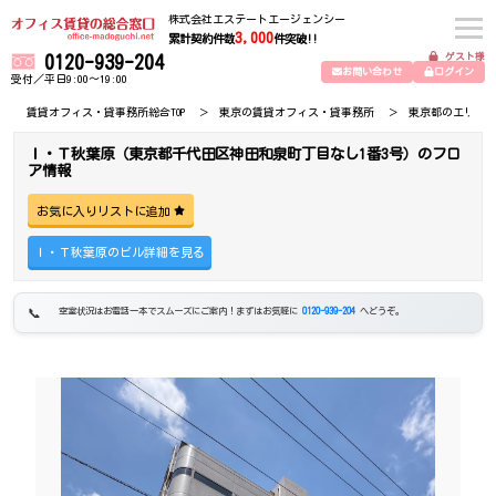
株式会社エステートエージェンシー
3,000
累計契約件数
件突破!!
ゲスト様
0120-939-204
お問い合わせ
ログイン
受付／平日9:00～19:00
賃貸オフィス・貸事務所総合TOP
東京の賃貸オフィス・貸事務所
東京都のエリア
Ｉ・Ｔ秋葉原（東京都千代田区神田和泉町丁目なし1番3号）のフロ
ア情報
お気に入りリストに追加
Ｉ・Ｔ秋葉原のビル詳細を見る
空室状況はお電話一本でスムーズにご案内！まずはお気軽に
0120-939-204
へどうぞ。