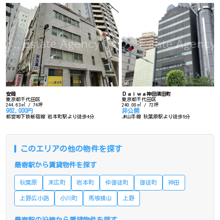
安岡
Ｄａｉｗａ神田須田町
東京都千代田区
東京都千代田区
244.63㎡ / 74坪
240.00㎡ / 72坪
962,000円
非公開
都営地下鉄新宿線 岩本町駅より徒歩4分
JR山手線 秋葉原駅より徒歩5分
このエリアの他の物件を探す
最寄駅から賃貸物件を探す
秋葉原
末広町
岩本町
仲御徒町
御徒町
神田
上野広小路
小川町
馬喰横山
上野
最寄駅の沿線から賃貸物件を探す