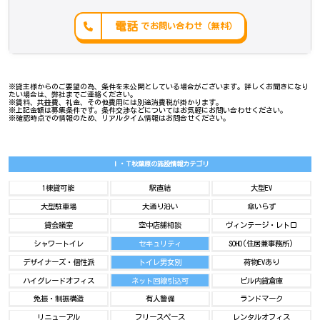
電話
でお問い合わせ（無料）
※貸主様からのご要望の為、条件を未公開としている場合がございます。詳しくお聞きになり
たい場合は、弊社までご連絡ください。
※賃料、共益費、礼金、その他費用には別途消費税が掛かります。
※上記金額は募集条件です。条件交渉などについてはお気軽にお問い合わせください。
※確認時点での情報のため、リアルタイム情報はお問合せください。
Ｉ・Ｔ秋葉原の施設情報カテゴリ
1棟貸可能
駅直結
大型EV
大型駐車場
大通り沿い
傘いらず
貸会議室
空中店舗相談
ヴィンテージ・レトロ
シャワートイレ
セキュリティ
SOHO(住居兼事務所)
デザイナーズ・個性派
トイレ男女別
荷物EVあり
ハイグレードオフィス
ネット回線引込可
ビル内貸倉庫
免振・制振構造
有人警備
ランドマーク
リニューアル
フリースペース
レンタルオフィス