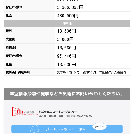
3,366,363円
保証金/敷金
480,909円
礼金
坪単価
13,636円
賃料
3,000円
共益費
16,636円
月額合計
95,446円
保証金/敷金
13,636円
礼金
賃料条件補足事項
更新料：新1ヶ月・償却2ヶ月、保証会社加入義務有
空室情報や物件見学などお気軽にお問い合わせください。
株式会社エステートエージェンシー
定休日：日曜日・祝日 営業時間：09:00～19:00
1
簡単
分
メール
でお問い合わせ（無料
）