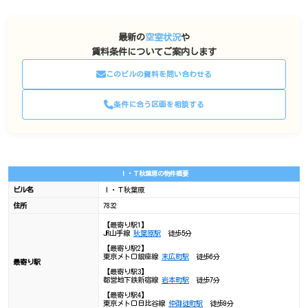
最新の
空室状況
や
賃料条件についてご案内します
このビルの資料を問い合わせる
条件に合う区画を相談する
Ｉ・Ｔ秋葉原の物件概要
ビル名
Ｉ・Ｔ秋葉原
住所
7832
【最寄り駅1】
JR山手線
秋葉原駅
徒歩5分
【最寄り駅2】
東京メトロ銀座線
末広町駅
徒歩6分
最寄り駅
【最寄り駅3】
都営地下鉄新宿線
岩本町駅
徒歩7分
【最寄り駅4】
東京メトロ日比谷線
仲御徒町駅
徒歩9分