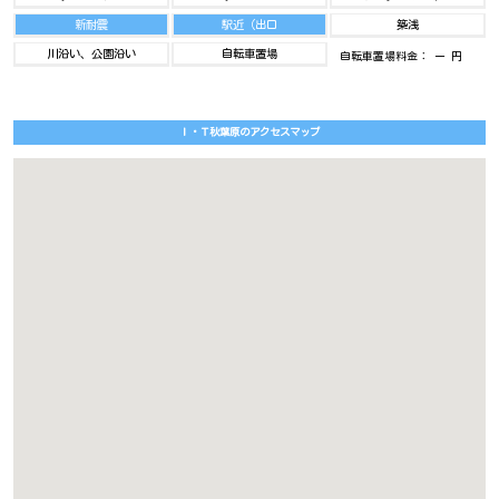
新耐震
駅近（出口
築浅
川沿い、公園沿い
自転車置場
自転車置場料金： ー 円
Ｉ・Ｔ秋葉原のアクセスマップ