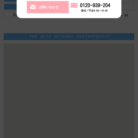
新耐震
駅近（出口
築浅
川沿い、公園沿い
自転車置場
自転車置場料金： ー 円
ＴＨＥ ＧＡＴＥ ＧＯＴＡＮＤＡ ＥＡＳＴのアクセスマップ