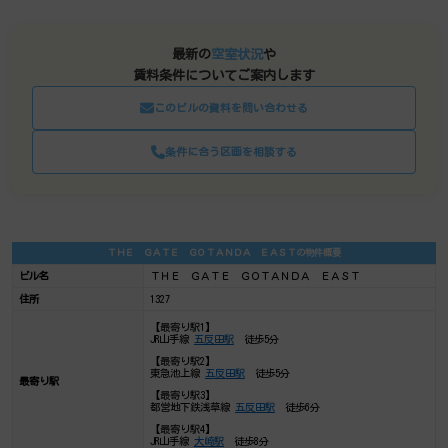
最新の
空室状況
や
賃料条件についてご案内します
このビルの資料を問い合わせる
条件に合う区画を相談する
ＴＨＥ ＧＡＴＥ ＧＯＴＡＮＤＡ ＥＡＳＴの物件概要
ビル名
ＴＨＥ ＧＡＴＥ ＧＯＴＡＮＤＡ ＥＡＳＴ
住所
1327
【最寄り駅1】
JR山手線
五反田駅
徒歩5分
【最寄り駅2】
東急池上線
五反田駅
徒歩5分
最寄り駅
【最寄り駅3】
都営地下鉄浅草線
五反田駅
徒歩6分
【最寄り駅4】
JR山手線
大崎駅
徒歩8分