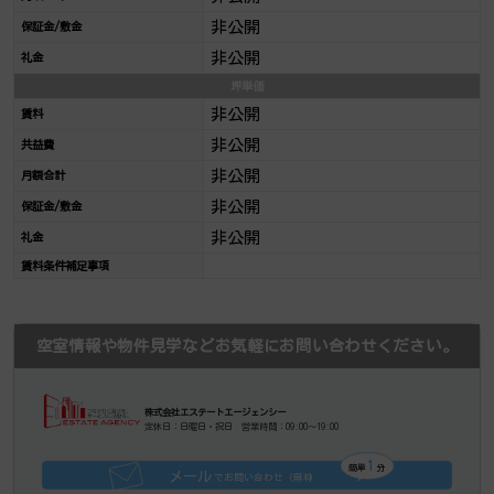
非公開
保証金/敷金
非公開
礼金
坪単価
非公開
賃料
非公開
共益費
非公開
月額合計
非公開
保証金/敷金
非公開
礼金
賃料条件補足事項
空室情報や物件見学などお気軽にお問い合わせください。
株式会社エステートエージェンシー
定休日：日曜日・祝日 営業時間：09:00～19:00
1
簡単
分
メール
でお問い合わせ（無料
）