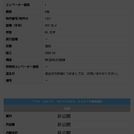
エレベーター基数
1
階数
6階
物件番号/物件ID
1327
面積（平米）
265.52㎡
坪数
80.32坪
実行面積
ー
空調
個別
竣工
2006-04
構造
SRC造地上8階建
荷物用エレベーター基数
ー
退去日
退去日の詳細につきましては、お問い合わせください。
備考
ー
ＴＨＥ ＧＡＴＥ ＧＯＴＡＮＤＡ ＥＡＳＴの募集価格
総額
非公開
賃料
非公開
共益費
非公開
月額合計