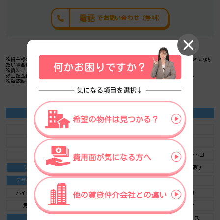
電話
でお問い合わせ（無料）
※貸主様からのご要望の為、条件を未公開としている場合がございます。詳しくお聞きになり
たい場合は、弊社までご連絡ください。
※賃料、共益費、礼金、その他費用には別途消費税が掛かります。
※上記金額は募集条件です。条件交渉などについてはお気軽にお問い合わせください。
※確認時点での情報のため、リアルタイム情報はお問合せください。
ＴＨＥ ＧＡＴＥ ＧＯＴＡＮＤＡ ＥＡＳＴの施設情報カテゴリ
1棟貸可能
駅直結
大型EV
大型駐車場
大通り沿い
傘いらず
貸会議室
空中店舗相談
ヴィンテージ・レトロ
シャワートイレ
セキュリティ
SOHO(住居兼事務所)
デザイナーズ・個性派
トイレ男女別
荷物EVあり
ハイグレードオフィス
ネット回線引込可
ビル内貸倉庫
免振・制振構造
有人警備
ランドマーク
リニューアル
フリースペース
レンタルオフィス