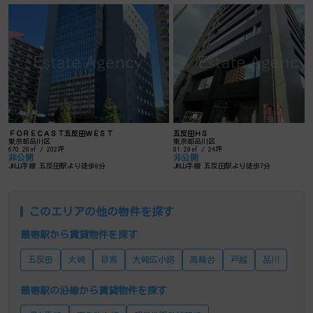
ＦＯＲＥＣＡＳＴ五反田ＷＥＳＴ
五反田ＨＳ
東京都品川区
東京都品川区
670.28㎡ / 202坪
81.29㎡ / 24坪
非公開
非公開
JR山手線 五反田駅より徒歩8分
JR山手線 五反田駅より徒歩7分
このエリアの他の物件を探す
最寄駅から賃貸物件を探す
五反田
大崎
目黒
大崎広小路
高輪台
戸越
品川
最寄駅の沿線から賃貸物件を探す