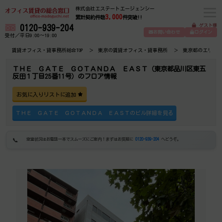
株式会社エステートエージェンシー
3,000
累計契約件数
件突破!!
ゲスト様
0120-939-204
お問い合わせ
ログイン
受付／平日9:00～19:00
賃貸オフィス・貸事務所総合TOP
東京の賃貸オフィス・貸事務所
東京都のエリア
ＴＨＥ ＧＡＴＥ ＧＯＴＡＮＤＡ ＥＡＳＴ（東京都品川区東五
反田１丁目25番11号）のフロア情報
お気に入りリストに追加
ＴＨＥ ＧＡＴＥ ＧＯＴＡＮＤＡ ＥＡＳＴのビル詳細を見る
空室状況はお電話一本でスムーズにご案内！まずはお気軽に
0120-939-204
へどうぞ。