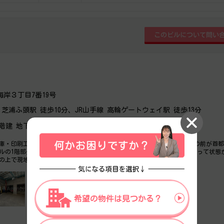
岸３丁目7番19号
芝浦ふ頭駅 徒歩10分、JR山手線 高輪ゲートウェイ駅 徒歩13分
6階建 地下0階
庫・印刷工場・スタジオなど様々な業種・用途に使われるビルです。 目の前が首
ルの1階部分も一時的に駐車しやすい構造になっております。 フロアによって状態
の上で現地ご確認下さい。