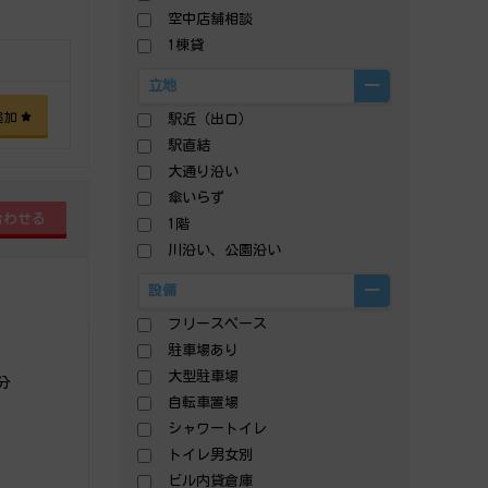
空中店舗相談
1棟貸
立地
追加
駅近（出口）
駅直結
大通り沿い
傘いらず
1階
川沿い、公園沿い
設備
フリースペース
駐車場あり
大型駐車場
分
自転車置場
シャワートイレ
トイレ男女別
ビル内貸倉庫