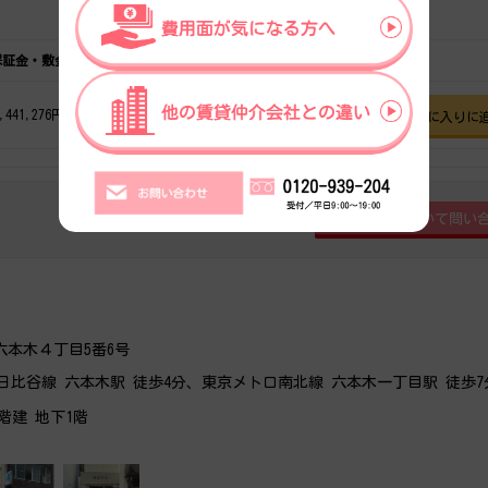
保証金・敷金
礼金
,441,276円
1,073,546円
フロア詳細
お気に入りに
六本木４丁目5番6号
日比谷線 六本木駅 徒歩4分、東京メトロ南北線 六本木一丁目駅 徒歩7
7階建 地下1階