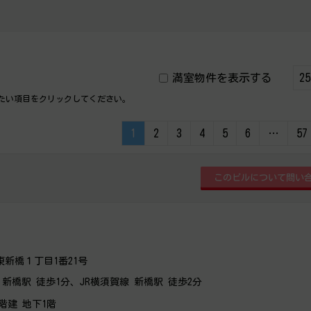
満室物件を表示する
たい項目をクリックしてください。
1
2
3
4
5
6
…
57
新橋１丁目1番21号
新橋駅 徒歩1分、JR横須賀線 新橋駅 徒歩2分
9階建 地下1階