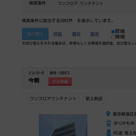
検索条件
ワンフロア ワンテナント
検索条件に該当する2062件 を表示しています。
昇順
並び替え
坪数
賃料
築年
降順
※並び替えをされる場合は、昇順もしくは降順を選択後、​並び替えし
ビルID-41
築年-1964/3
今朝
ビル詳細
ワンフロアワンテナント
駅上駅近
東京都港区東
ゆりかもめ 
RC造 地上