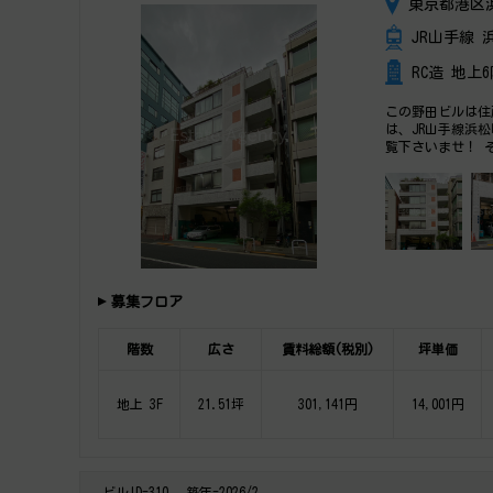
東京都港区浜
JR山手線
RC造 地上
この野田ビルは住
は、JR山手線浜
覧下さいませ！ 
募集フロア
階数
広さ
賃料総額(税別)
坪単価
地上 3F
21.51坪
301,141円
14,001円
ビルID-310
築年-2026/2