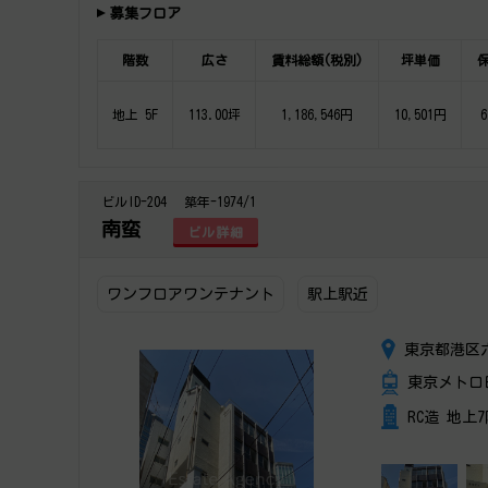
募集フロア
階数
広さ
賃料総額(税別)
坪単価
地上 5F
113.00坪
1,186,546円
10,501円
6
ビルID-204
築年-1974/1
南蛮
ビル詳細
ワンフロアワンテナント
駅上駅近
東京都港区
東京メトロ
RC造 地上