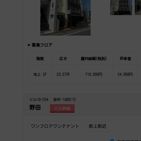
募集フロア
階数
広さ
賃料総額(税別)
坪単価
地上 2F
20.37坪
710,000円
34,856円
ビルID-254
築年-1980/12
野田
ビル詳細
ワンフロアワンテナント
駅上駅近