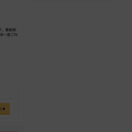
す。最寄駅
是非一度ご内
加