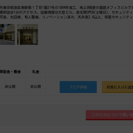
所東京都港区東新橋１丁目1番21号の1964年竣工、地上9階建の賃貸オフィスビルで
橋駅徒歩1分のアクセス。設備情報は大型ビル、表玄関OPEN(土曜日)、セキュリテ
用可能、光回線、有人警備、リノベーション済み、天井高2.6以上、部屋セキュリティ
度ご内覧下さいませ！ その他、事務所、オフィス移転、不動産の事なら何でもお
保証金・敷金
礼金
非公開
非公開
フロア詳細
お気に入りに追