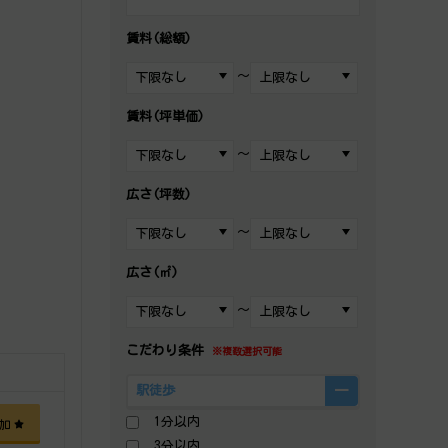
賃料(総額)
～
賃料(坪単価)
～
広さ(坪数)
～
広さ(㎡)
～
こだわり条件
※複数選択可能
駅徒歩
1分以内
加
3分以内