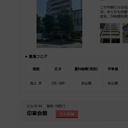
この今朝ビルは住
は、ゆりかもめ新
女別、24時間利
テナント。是非一
下さい。
募集フロア
階数
広さ
賃料総額(税別)
坪単価
地上 8F
126.18坪
非公開
非公開
ビルID-44
築年-1965/1
印章会館
ビル詳細