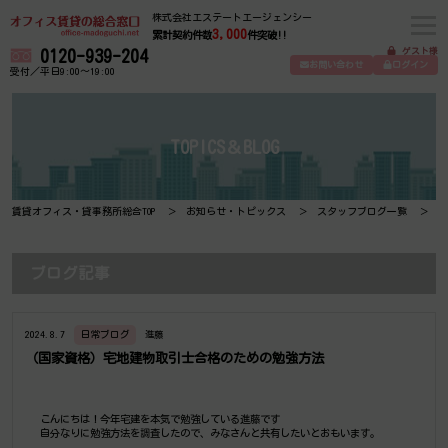
株式会社エステートエージェンシー
3,000
累計契約件数
件突破!!
ゲスト様
0120-939-204
お問い合わせ
ログイン
受付／平日9:00～19:00
TOPICS＆BLOG
賃貸オフィス・貸事務所総合TOP
お知らせ・トピックス
スタッフブログ一覧
（
ブログ記事
2024.8.7
日常ブログ
進藤
（国家資格）宅地建物取引士合格のための勉強方法
こんにちは！今年宅建を本気で勉強している進藤です
自分なりに勉強方法を調査したので、みなさんと共有したいとおもいます。