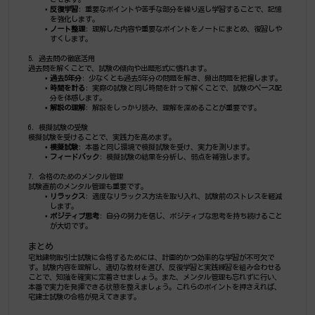
反復学習
: 重要なポイントや苦手な部分を繰り返し学習することで、記憶
を強化します。
ノート整理
: 理解した内容や重要なポイントをノートにまとめ、復習しや
すくします。
5. 過去問の徹底活用
過去問を解くことで、試験の傾向や出題形式に慣れます。
過去5年分
: 少なくとも過去5年分の問題を解き、頻出問題を把握します。
時間を計る
: 実際の試験と同じ時間を計って解くことで、試験のペース配
分を体感します。
解説の理解
: 解説をしっかり読み、理解を深めることが重要です。
6. 模擬試験の受験
模擬試験を受けることで、実践力を高めます。
模擬試験
: 本番と同じ環境で模擬試験を受け、実力を測ります。
フィードバック
: 模擬試験の結果を分析し、弱点を補強します。
7. 合格のためのメンタル管理
試験直前のメンタル管理も重要です。
リラックス
: 適度なリラックス方法を取り入れ、試験前のストレスを軽減
します。
ポジティブ思考
: 自分の努力を信じ、ポジティブな思考を持ち続けること
が大切です。
まとめ
宅地建物取引士試験に合格するためには、計画的かつ効率的な学習が不可欠で
す。試験内容を理解し、適切な教材を選び、反復学習と実践練習を組み合わせる
ことで、知識を確実に定着させましょう。また、メンタル管理も忘れずに行い、
本番で実力を発揮できる状態を整えましょう。これらのポイントを押さえれば、
宅建士試験の合格が見えてきます。