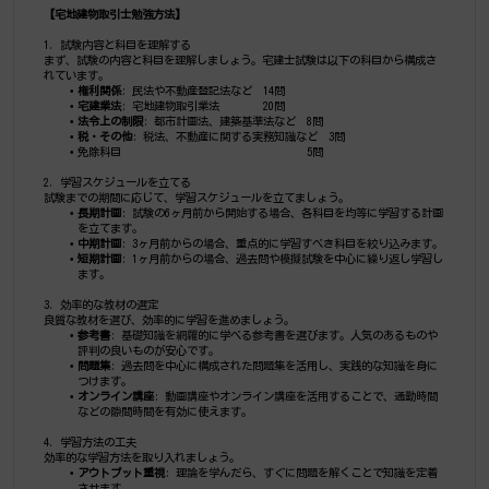
【宅地建物取引士勉強方法】
1. 試験内容と科目を理解する
まず、試験の内容と科目を理解しましょう。宅建士試験は以下の科目から構成さ
れています。
権利関係
: 民法や不動産登記法など　14問
宅建業法
: 宅地建物取引業法　　　　20問
法令上の制限
: 都市計画法、建築基準法など　8問
税・その他
: 税法、不動産に関する実務知識など　3問
免除科目　　　　　　　　　　　　　　　　　5問
2. 学習スケジュールを立てる
試験までの期間に応じて、学習スケジュールを立てましょう。
長期計画
: 試験の6ヶ月前から開始する場合、各科目を均等に学習する計画
を立てます。
中期計画
: 3ヶ月前からの場合、重点的に学習すべき科目を絞り込みます。
短期計画
: 1ヶ月前からの場合、過去問や模擬試験を中心に繰り返し学習し
ます。
3. 効率的な教材の選定
良質な教材を選び、効率的に学習を進めましょう。
参考書
: 基礎知識を網羅的に学べる参考書を選びます。人気のあるものや
評判の良いものが安心です。
問題集
: 過去問を中心に構成された問題集を活用し、実践的な知識を身に
つけます。
オンライン講座
: 動画講座やオンライン講座を活用することで、通勤時間
などの隙間時間を有効に使えます。
4. 学習方法の工夫
効率的な学習方法を取り入れましょう。
アウトプット重視
: 理論を学んだら、すぐに問題を解くことで知識を定着
させます。