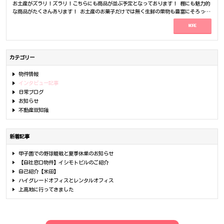
りがとうございました！酒井様より今回はリーストラクチャー西心斎橋でしか考えてい
お土産がズラリ！ズラリ！こちらにも商品が並ぶ予定となっております！ 棚にも魅力的
そうですが、お待ちいただくお時間を最小限にするためにも予約制で診療を行っており
ないとお話しを頂いており、最終的にご満足頂けたことを心より嬉しく思います！何度
な商品がたくさんあります！ お土産のお菓子だけでは無く生鮮の果物も豊富にそろって
ます。』『もちろん予約は、来院される当日でも大丈夫ですよ。』『また、うちは診療
かお店にお伺いさせて頂き、日本で取り扱っていない海外ブランドの洋服のお話等自分
ます！こちらのパイナップルはピーチパインと言って、切ると桃の匂いがするそうで
後にくすりを持って帰ることができるので、調剤薬局に行く手間も省けます。』『是
MORE
が全く知らなかったお話も聞けて楽しかったです！今後新規事業も始めるかもとお話も
す！芯まで甘くオーナー様のオススメだそうです！リンゴもすごく大きいです！びわも
非、皆様のご来院お待ちしております。』荒木『本日はお忙しいところインタビューを
されておりましたので、お仕事の益々のご発展をお祈り申し上げております！また、機
ございました！メロンもございます！ こちらはフォトスポットだそうです！巫女キツネ
お受けいただきありがとうございました。』 【リリー女性クリニックの診療時間などご
会がございましたら物件のお手伝いをさせて頂ければ幸いです！今後とも宜しくお願い
ちゃん×梅田も撮りました！因みに手に持っているのはサンプルで頂いたフルーツジュ
紹介】 診療時間は午前診 9：30－12：30午後診 14：30－18：30月～火 木～日 ※
申し上げます。営業担当：住居インタビュアー：住居撮影、編集：瀨川
ース梅田はパインジュース、撮影者はマンゴージュースを頂きました！出来合い物では
月曜日は午前診のみ休診日：祝日、水曜日、月曜日午後土日も開院しているので非常に
カテゴリー
無くその場で調理しているので濃厚さが違いました！新鮮な果物を使っているのですご
通いやすいですね！各種クレジットカードでのお支払いも可能ですので、その点も良い
くおいしかったです！ 商品についてオーナー様に教えてもらっている梅田。今回お伺い
ですね。開院は6月1日（木）からとなってます！圦先生はお忙しい中、インタビューに
物件情報
したのはオープンから3日目、コロナも落ち着き、人通りも戻ってきているそう！オーナ
も快くお答えいただきました。受付の方たちとも仲が良く、非常に良い雰囲気のクリニ
インタビュー記事
ー様曰く、インバウンド向けだけではなく日本の方にも楽しんで頂けるようにこのよう
ックさんだと感じました。皆様も是非、お悩み事がございましたら圦先生にご相談くだ
な商品の仕入れやコンセプトにしたそうです！これからもっと認知してもらえる様に頑
日常ブログ
さい。 【担当営業荒木からお礼の言葉】 この度はご契約頂きありがとうございまし
張っていきたいそうです！こちらはインスタグラムのQRです！是非フォローを！絵馬も
お知らせ
た。先生とは何度も案内に行き、違う物件で決まりかけたけど給排水が取れなかった
書けるみたいなので、観光の記念にいかがでしょうか？ 本当に魅力的な商品ばかりだっ
不動産豆知識
り・・・と、紆余曲折でしたが最終的に素敵な物件と巡り合い何よりです！！また先生
たので梅田はお土産を買っていくことに！・・・買いすぎて悩む梅田サムネイルにもあ
は毎回私に気を遣って頂き、もっと頑張らないとと元気をもらいました！！！今回レデ
りますが、こちらのスタッフさんは巫女さんの服装で接客をしています！最後に巫女さ
ィースクリニック（女性限定）という事で、私は行く機会が無いですが、すごく優しく
んと梅田でお写真をお願いいたしました！本当に素敵な商品ばかりで楽しい取材でし
上手に気遣われて診察している先生が想像つきます！また私自身がクリニックの契約が
新着記事
た！皆様も、心斎橋にお越しの際は是非お立ち寄り下さい！【担当営業梅田からお礼の
はじめてだったので、色々と勉強させて頂きました！これで一旦、先生とは連絡する機
言葉】 この度はご契約頂きありがとうございました！！商店街の中で1番目立ってて、か
会が少なくなり残念な思いですが、もし何か困ったことがあれば必ずご連絡くださ
甲子園での野球観戦と夏季休業のお知らせ
っこよくて、僕の自慢です！！！物件紹介させて頂くときも、物件案内させて頂くとき
い！！！この度はありがとうございました。営業担当：荒木インタビュアー：荒木撮
【自社窓口物件】イシモトビルのご紹介
も、内装打合せさせて頂くときも、仲良くして頂き、凄く楽しくワクワクしてまし
影、編集：瀨川
た！！商店街の物件をご契約させて頂いた経験があまり無いので、今回すごく勉強もさ
自己紹介【米田】
せて頂きました。お店の近くに寄った際は、必ず寄らせて頂きますね！今後とも宜しく
ハイグレードオフィスとレンタルオフィス
お願い致します。営業担当：梅田インタビュアー：梅田撮影、編集：瀨川
上高地に行ってきました