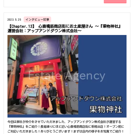
橋ビルにもう一部屋借りようと思ったのでしょうか？～酒井様『元々このお店に荷物な
圦先生『間取りには拘りました。レディースクリニックなので当然、外から見えてはい
どおいてて少しごちゃごちゃしてまして、、（笑）』『倉庫になるものお部屋を近くで
けない部屋もあります。』『その部屋の窓面にはシールを貼り絶対に外から見えないよ
探していました。』住居『他のビルもご紹介はさせていただきましたが、リーストラク
うにしています。』『ですが、隣の部屋は採光を取り、点滴等に使う部屋にしまし
チャー西心斎橋ビルでちょうどよい空があったのでご紹介させていただきました。』酒
た。』こちらが処置室、窓面にシールを貼っており完全に外からは見えません。 こちら
2023.5.25
インタビュー記事
井様『私の友人の話ですが、近くでもビルが違うと全然行かなくなるみたいですね。更
が圦先生が拘られた採光のあるお部屋となります。圦先生『後は、この物件にはベラン
には同じビルでも階数が違うと行かないとか、、（笑）』住居『そうですねビルが違う
【Chapter.13】 心斎橋筋商店街にお土産屋さん ～『果物神社』
ダもあり、その点も気に入ってますね。』こちらがそのベランダになります。 【こちら
運営会社：アップアンドダウン株式会社～
と階段やエレベーターで地上まで下りたりするのを考えると、忙しかったりしたら行か
の物件に決められた決め手は？】 圦先生『やはり、明るいという所が決め手となりまし
なくなりますよね。』～これからお店をやろうとお考えの方にアドバイスなどお願いい
たね。』『産婦人科、レディースクリニックはどうしても、部屋が暗くなりがちなんで
たします～酒井様『メインとなるお客様がどのようにしてご来店されるかを考えて出店
すよ、まあ、当然周りから見られてはいけないので必然とそうなるのですが。』『当院
するのがいいと思います。』住居『確かに、お客様が来にくいと必然的に客足も遠のき
はちょっとした点滴であったりとかは明るい部屋でできると言うのは当院のメリットに
ますよね。』酒井様『Vanillaの場合は、ですが大阪にはおしゃれなエリア、新町だった
なりますね。』『まあ、何を言いましても、本当にここしか無かったです、条件として
り南堀江だったりありますが、まずは駅近で探しました。』『やはり南堀江なんかは自
も荒木さんが交渉してくださって非常に魅力的な条件で納得して決めることができまし
転車でそのあたりを行動してる人しか来ないんですよね。』『メインとなるお客様がど
たね。』 【弊社営業荒木の印象は？】 圦先生『すごく熱心に対応していただきまし
こから来るかを想像するとなると、郊外から電車を乗って来ていただけるお客様なので
た。』『今回の開業に際しては、荒木さんとのやり取りが一番の思い出になりました
駅近を条件のマストにしました。』因みに、Vanillaの店舗が入居しているビル『リース
ね。（笑）』『場所が決まってからはきっちりお膳立てしていただ来ましたがなんせ決
トラクチャー西心斎橋ビル』は心斎橋駅から徒歩3分の好立地！気になる方は是非お問い
まるまでがしんどかったですね（笑）』～その思い出をお聞かせください～圦先生『初
合わせください！リーストラクチャー西心斎橋ビル現在の空室情報はこちら 【担当営業
めはなんばや大国町などで探してもらったのですが全然ハマる物件がなくて、、
の住居（スミイ）について】担当営業、住居（スミイ）の良かった点、悪かった点を酒
（笑）』『ほんとに根掘り葉掘り探しても無い！』荒木『二人で自転車載乗って、探し
井様へお聞きしました。酒井様『最初は新人さんって仰ってましたけど、全然そんな素
ましたね（笑）』圦先生『そうですね（笑）』あの物件はどうか？⇨満室です。。あの物
振りなくて。住居さんには丁寧にしていただいてすごく助かりました。』『悪い所はな
件が良さそう！⇨給排水が取れないそうです。。じゃあ、あの物件は？⇨空いています
かったですね！（笑）』住居『酒井様にそういっていただけるとすごく嬉しいです、あ
が、下の階に産婦人科さんが入ってます。。『みたいなことを繰り返して、荒木さんと
りがとうございます！』 【酒井様の今後について】酒井様『今、腕の立つデザイナーさ
二人でなんでこんなにも無いんですかね？（笑）なんて言ってたりして、、』『そんな
んと仲良くさせていただいていて、その方と一緒にやれたらなと。』『新規としてVanill
こんなで、こちらの物件を紹介していただきました。』『こちらの物件は給排水も取れ
aとは別路線で卸の仕事ができたらなと考えております。』『その際の、事務所探しは住
て、周りに産婦人科さんも無いのでその点も決め手になりましたね。』『荒木さんには
居さんにお願いできたらなと思っております。』住居『ありがとうございます！是非お
いい物件を紹介していただきました、ありがとうございました。』荒木『いえいえ、こ
気軽にお問い合わせください！』『本日はお忙しい所、ありがとうございました。』
今回は弊社が仲介をさせていただきました、アップアンドダウン株式会社が運営する
ちらこそです！』 【リリー女性クリニックの他には無い強みは？】 圦先生『やはり、
【最後にVanillaの商品を一部ご紹介！】 商品はほぼ一点ものになります！売り切れの際
『果物神社』をご紹介！長堀通りにほど近い心斎橋筋商店街に新規出店！オープン前に
日曜日も開院していることですね。』『当院は「ひとりひとりの時間を大切にする」を
はご容赦ください。 【担当営業住居からお礼の言葉】この度はご契約頂きまして誠にあ
ご対応いただきました！ありがとうございます！まずは店内の様子をお写真でご紹介！
コンセプトとしており、通いやすいクリニックを目指しております。』『日曜日診療も