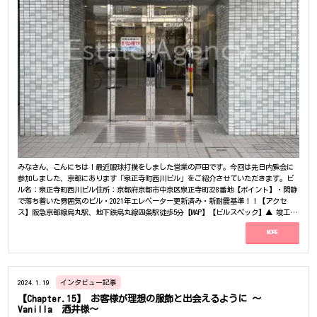
みなさん、こんにちは！最近眼球打撲をしました営業の戸田です。今回は先日内覧会に
参加しました、京都にあります「泉正寺町西川ビル」をご紹介させていただきます。ビ
ル名：泉正寺町西川ビル住所：京都府京都市中京区泉正寺町328番地【ポイント】・閑静
で落ち着いた雰囲気のビル・2021年エレベーター更新済み・新耐震基準！！【アクセ
ス】阪急京都線烏丸駅、地下鉄烏丸線四条駅徒歩5分【MAP】【ビルスペック】▲ 竣工年
月日 / 耐震基準・・・・・・1992年6月竣工/新耐震▲ 構
MORE
造・・・・・・・・・・・・・・鉄筋コンクリート▲ ビル規
模・・・・・・・・・・・・地上6階、地下1愛、塔屋1階建て▲ 建物用途/区
分・・・・・・・・・事務所【建物設備/施設】▲エレベーター→有(1基)▲セキュリテ
ィ→あり▲ 空調→個別空調▲ トイレ→共用部/洋式・シャワートイレ▲シンク→有(手
洗い)▲ 光ケーブル【電話線】→引き込み可能▲ 駐車場→あり▲ 駐輪場→1台無料（登
2024.1.19
インタビュー記事
録制）【物件写真】～担当者コメント～オフィスの周りは静かな雰囲気で落ち着いた場
【Chapter.15】 お客様が理想の服飾と出会えるように ～
所に位置しているビルとなります！少し一本道が外れたところにはおしゃれなカフェな
Vanilla 酒井様～
どが立ち並び、京都らしい風情のある素敵なお店がたくさんありました♪駅からも徒歩5