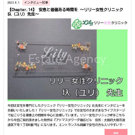
みにターゲット層はどのあたりになりますでしょうか。』酒井様『そうですね、、メン
2023.6.1
インタビュー記事
ズもありますが今のところは女性メインでお客様の年齢層としては40代～60代の方です
【Chapter.14】 安息と価値ある時間を ～リリー女性クリニック
ね』『20代の若い方はあまり来られないですね。』『やはり40代ともなるとブランド物
圦（ユリ）先生～
など一通り着てきた方も多く、そういった服に飽きてきている方がよく来店して下さい
ます。』酒井様がアパレル業を始めたきっかけは『やっぱり、服が好きだから』だそ
う、すごく大事なことですが、好きを仕事にするってすごいことだと思います！ 【Vanii
la独自の服の仕入れ方】酒井様『仕入れ方ですか、、現地で服を見ていると、ふわーっ
と顧客さんの顔が浮かんできてあの方に似合いそう！と思った物を入れています。』
『でも、そうやって仕入れた服を決してこちらから勧めたりはしません、お客様の方か
らその服を見つけていただけることを願っています。』『私は服を置いているだけ。』⇩
『お客様自身に見つけ出していただく。』『そういうお店作りを目指しています。』普
通のアパレルのお店では見かけないこんな服も沢山！酒井様『だから、そのお客様の今
の状態を把握するのはもちろんですが、その方が次の段階に行く時に、それをアシスト
できるように努めてまいります。』住居『お客様としっかりとした関係性を築けていな
ければできない事ですよね』 【Vaniilaの名前の由来は？】酒井様『仲の良い友達にもし
自分で店をするならどんな名前にしたい？っと聞かれて』『なんとなくでVanillaと答え
たのが由来ですね。（笑）』住居『直感的に決められたお名前なんですね、それでもす
ごく素敵です。』【アパレル業ならではの大変さ、やりがいは？】酒井様『大変な所
は、やっぱりお金のやりくりが大変ですね。』『仕入れるためにも最初のお金は捻出し
なければいけませんし、それが売れ残ったら次の仕入れに影響したり。』住居『なるほ
ど、そのサイクルがある程度整うまでは大変ですよね。』『では、酒井様にとってこの
業界のやりがいはどうでしょうか。』酒井様『やりがい、、、沢山あるんですけど、こ
今回は女性を専門としたクリニック『リリー女性クリニック』圦先生にインタビューを
れ！っといった事は考えた事はないですね、（笑）』『でも、一つ上げるとしたら、近
お願いいたしました！『リリー女性クリニック』では女性のさまざまなライフステージ
づきたい人、憧れの人と一緒に仕事できる。ですかね。』『誰しも芸能人の方に憧れや
で起こりうる健康上の問題を中心に診療しています。リリー女性クリニックHPはこちら
尊敬があると思います。私にとってそれはデザイナーさん、スタイリストさん達なの
から今回ご契約頂きました物件は『アドマスタワー夕陽丘ビル 住所：大阪府大阪市浪
で、その方と一緒にお仕事できるというのはすごく感動しますね。』Vanillaには服だけ
速区下寺１丁目6番7号』になります。エントランスも綺麗で女性の方も入りやすいで
では無く、カバンや帽子等の小物も多く取り揃えています！心斎橋、アメリカ村にお越
す！ 【院内の内装について】 圦先生『女性が訪れやすい様に清潔感のある空間、待合
しの際は是非お立ち寄りください！ 【物件について】～なぜリーストラクチャー西心斎
MORE
室をコンセプトとして考えていきました。』 ～内装について拘った所はありますか？～