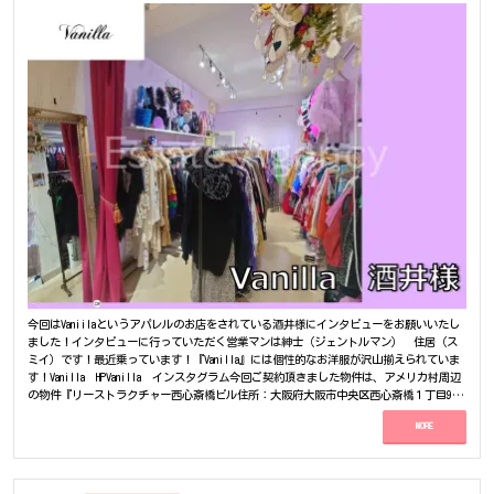
分圏内とアクセスも申し分ないので、このあたりでお探しのお客様は一度ご連絡くださ
い！！よろしくお願いいたします。
今回はVaniilaというアパレルのお店をされている酒井様にインタビューをお願いいたし
ました！インタビューに行っていただく営業マンは紳士（ジェントルマン） 住居（ス
ミイ）です！最近乗っています！『Vanilla』には個性的なお洋服が沢山揃えられていま
す！Vanilla HPVanilla インスタグラム今回ご契約頂きました物件は、アメリカ村周辺
の物件『リーストラクチャー西心斎橋ビル住所：大阪府大阪市中央区西心斎橋１丁目9番
28号』になります。※今回ご契約頂きましたお部屋は別区画になります。 【Vaniilaにつ
MORE
いて】〜店舗の特徴は？～酒井様『日本に取り扱っていないセレクトのブランドばかり
を揃えています。』『ほとんど海外からの物ですね。』住居『どちらの国から仕入れを
行っているのでしょうか。』酒井様『主にアジア圏ですね。』『現地に出向いて、いい
と思った物を選んで仕入れています。』住居『現地にとなると、また大変ですね』『因