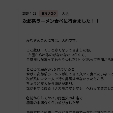
大西
2026.1.22
日常ブログ
次郎系ラーメン食べに行きました！！
みなさんこんにちは、大西です。
ここ数日、ぐっと寒くなってきましたね。
 布団から出るのがなかなかつらくて、
目覚ましが鳴ってももう少しだけ…と粘って布団から
ところで最近SNSを見ていると
やけに次郎系ラーメンが出てきて久々に食べたいな～
次郎系に中々一人で行く勇気は出なかったところ
ちょうど友人から連絡があり、
なかもずにある「ナカモズマシマシ」へ行ってきまし
名前からしてヤバい雰囲気のお店で
極寒の中45分くらい並びました笑
東京支店に勤務してるときに東京で一度だけ食べたこ