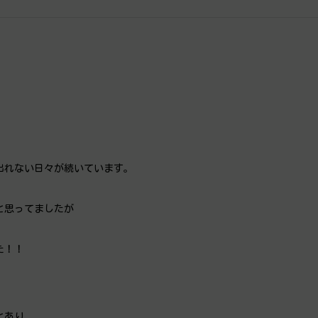
出れない日々が続いています。
と思ってましたが
た！！
とあり