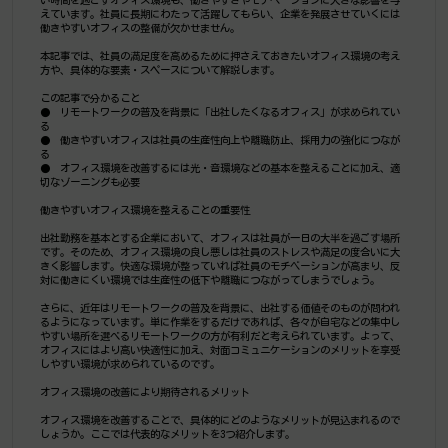
えています。社員に長期にわたって活躍してもらい、企業を発展させていくには
働きやすいオフィスの整備が欠かせません。
本記事では、社員の満足度を高めるために押さえておきたいオフィス環境の考え
方や、具体的な要素・スペースについて解説します。
この記事で分かること
●	リモートワークの普及を背景に「出社したくなるオフィス」が求められてい
る
●	働きやすいオフィスは社員の生産性向上や離職防止、採用力の強化につなが
る
●	オフィス環境を改善するには光・音環境などの基本を整えることに加え、適
切なゾーニングも必要
働きやすいオフィス環境を整えることの重要性
出社勤務を基本とする企業において、オフィスは社員が一日の大半を過ごす場所
です。そのため、オフィス環境の良し悪しは社員のストレスや満足の度合いに大
きく影響します。快適な環境が整っていれば社員のモチベーションが高まり、反
対に働きにくい環境では生産性の低下や離職につながってしまうでしょう。
さらに、近年はリモートワークの普及を背景に、出社する価値そのものが問われ
るようになっています。単に作業をするだけであれば、各々が自宅などの集中し
やすい場所を選べるリモートワークの方が有利だと考えられています。よって、
オフィスにはより高い快適性に加え、対面コミュニケーションのメリットを享受
しやすい環境が求められているのです。
オフィス環境の改善により期待されるメリット
オフィス環境を改善することで、具体的にどのようなメリットが見込まれるので
しょうか。ここでは代表的なメリットを3つ紹介します。