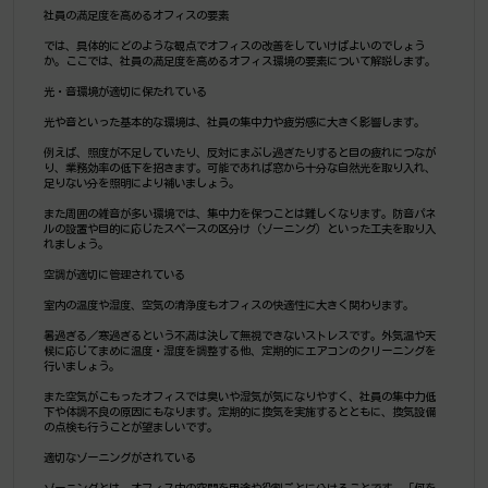
社員の満足度を高めるオフィスの要素
では、具体的にどのような観点でオフィスの改善をしていけばよいのでしょう
か。ここでは、社員の満足度を高めるオフィス環境の要素について解説します。
光・音環境が適切に保たれている
光や音といった基本的な環境は、社員の集中力や疲労感に大きく影響します。
例えば、照度が不足していたり、反対にまぶし過ぎたりすると目の疲れにつなが
り、業務効率の低下を招きます。可能であれば窓から十分な自然光を取り入れ、
足りない分を照明により補いましょう。
また周囲の雑音が多い環境では、集中力を保つことは難しくなります。防音パネ
ルの設置や目的に応じたスペースの区分け（ゾーニング）といった工夫を取り入
れましょう。
空調が適切に管理されている
室内の温度や湿度、空気の清浄度もオフィスの快適性に大きく関わります。
暑過ぎる／寒過ぎるという不満は決して無視できないストレスです。外気温や天
候に応じてまめに温度・湿度を調整する他、定期的にエアコンのクリーニングを
行いましょう。
また空気がこもったオフィスでは臭いや湿気が気になりやすく、社員の集中力低
下や体調不良の原因にもなります。定期的に換気を実施するとともに、換気設備
の点検も行うことが望ましいです。
適切なゾーニングがされている
ゾーニングとは、オフィス内の空間を用途や役割ごとに分けることです。「何を