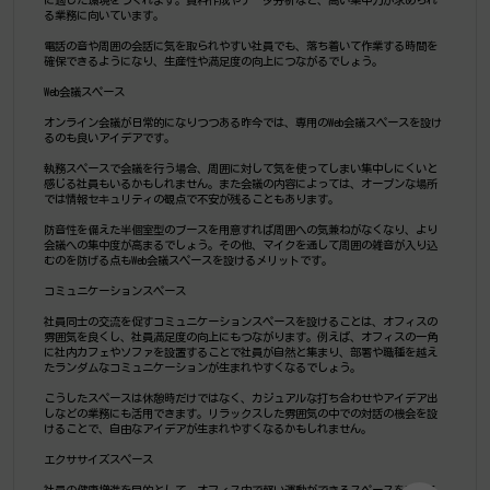
る業務に向いています。
電話の音や周囲の会話に気を取られやすい社員でも、落ち着いて作業する時間を
確保できるようになり、生産性や満足度の向上につながるでしょう。
Web会議スペース
オンライン会議が日常的になりつつある昨今では、専用のWeb会議スペースを設け
るのも良いアイデアです。
執務スペースで会議を行う場合、周囲に対して気を使ってしまい集中しにくいと
感じる社員もいるかもしれません。また会議の内容によっては、オープンな場所
では情報セキュリティの観点で不安が残ることもあります。
防音性を備えた半個室型のブースを用意すれば周囲への気兼ねがなくなり、より
会議への集中度が高まるでしょう。その他、マイクを通して周囲の雑音が入り込
むのを防げる点もWeb会議スペースを設けるメリットです。
コミュニケーションスペース
社員同士の交流を促すコミュニケーションスペースを設けることは、オフィスの
雰囲気を良くし、社員満足度の向上にもつながります。例えば、オフィスの一角
に社内カフェやソファを設置することで社員が自然と集まり、部署や職種を越え
たランダムなコミュニケーションが生まれやすくなるでしょう。
こうしたスペースは休憩時だけではなく、カジュアルな打ち合わせやアイデア出
しなどの業務にも活用できます。リラックスした雰囲気の中での対話の機会を設
けることで、自由なアイデアが生まれやすくなるかもしれません。
エクササイズスペース
社員の健康増進を目的として、オフィス内で軽い運動ができるスペースを設ける