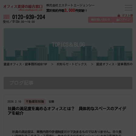
株式会社エステートエージェンシー
3,000
累計契約件数
件突破!!
ゲスト様
0120-939-204
お問い合わせ
ログイン
受付／平日9:00～19:00
TOPICS＆BLOG
賃貸オフィス・貸事務所総合TOP
お知らせ・トピックス
賃貸オフィス・貸事務所の豆
ブログ記事
2026.2.10
不動産豆知識
安藤
社員の満足度を高めるオフィスとは？ 具体的なスペースのアイデ
アを紹介
社員の満足度は、業務内容や評価制度だけで決まるものではありません。日々長
い時間を過ごすオフィス環境も、働きやすさやモチベーションに大きな影響を与