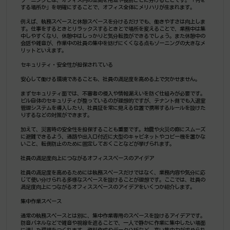
する場所か」を明確にすることで、オフィス全体にメリハリが生まれます。
例えば、執務スペースと休憩スペースを分けるだけでも、働きやすさは向上しま
す。仕事をするときとリラックスするときとで場所を変えることで、業務中は集
中しやすくなり、休憩中はしっかりと気分転換ができるでしょう。また休憩中の
会話や雑音が、作業中の社員の集中を妨げにくくなる点もゾーニングの大きなメ
リットといえます。
セキュリティ・安全性が担保されている
安心して働ける環境であることも、社員の満足度を高める上で欠かせません。
まずセキュリティ面では、不審者の侵入や情報漏えいを防ぐ仕組みが必要です。
ビル自体のセキュリティが整っているのが理想的ですが、テナント側でも入退室
管理システムを導入したり、社員証を常に見える位置で携帯するルールを設けた
りするなどの対策ができます。
加えて、災害時の安全性を担保することも重要です。地震や火災の際にスムーズ
に避難できるよう、通路や出入口付近に大型のキャビネットやコピー機を置かな
いこと、転倒防止のために固定しておくことなどが挙げられます。
社員の満足度向上につながるオフィススペースのアイデア
社員の満足度を高めるためには執務スペースだけではなく、業務内容や気分に応
じて使い分けられる多様なスペースを設けることが理想です。ここでは、社員の
満足度向上につながるオフィススペースのアイデアをいくつか紹介します。
集中作業スペース
通常の執務スペースとは別に、集中作業専用のスペースを設けるアイデアです。
防音パネルなどで雑音や視線を遮ることで、一人で静かに作業に集中したい場面
に適した環境をつくれます。資料作成やデータ分析など、高い集中力が求められ