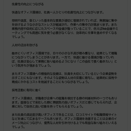
生産性の向上につながる
快適なオフィス環境は、社員一人ひとりの生産性向上につながります。
照明や温度、音といった基本的な要素が適切に管理されていれば、無意識に集中
を妨げるような小さなストレスが軽減され、作業への集中力が高まります。また
業務内容や目的に応じたスペースや設備が整っていることで、例えばWeb会議やミ
ーティングでも周囲に気を使う必要がなくなり、効率的に仕事を進めやすくなる
でしょう。
人材の流出を防げる
働きにくいオフィス環境では、日々の小さな不満が積み重なり、結果として離職
につながってしまうことがあります。一方で、快適に働ける環境が整っていれ
ば、社員は安心して業務に取り組めるようになり「この会社で長く働きたい」と
いう気持ちが強まるでしょう。
またオフィス環境への積極的な投資は、社員を大切にしているという企業姿勢を
示すことにもなります。そのような姿勢は人材の定着に寄与し、結果的に採用や
育成にかかるコストを削減することにもつながるでしょう。
採用活動に有利に働く
オフィス環境は、求職者が企業への就職を検討する際の判断材料の一つでもあり
ます。面接などで来社した際に雰囲気の良いオフィスだと感じてもらえれば、企
業に対して自然と良い印象を持ってもらえるでしょう。
また社員の満足度が高いオフィスであることは、口コミサイトや転職情報サイト
などを通じて広まるケースもあります。オフィス環境を改善することは企業のイ
メージ向上につながり、優秀な人材を引き付ける上でも有益な取り組みといえる
でしょう。