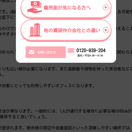
が発生します。
です。通路が狭いと移動が重なりやすくなり、業務の中断が増える可能
力低下につながるケースもあるでしょう。
るわけではありません。従業員がスムーズに行動できる環境を整えるこ
きやすさの改善につながります。
求められています。そのため、通路幅についても、身体的条件に関わら
よりも広い幅が必要になります。また高齢者や荷物を持った来訪者など
う。
来訪者にとっても利用しやすいオフィスになります。
法が異なります。一般的には、1人が通行する場合に必要な幅は60cm
を確保すると良いでしょう。
望まれます。複合機の周辺や会議室前といった混雑しやすい場所では、1