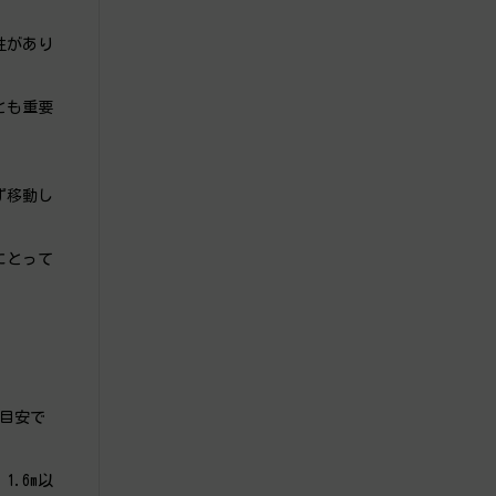
性があり
とも重要
ず移動し
にとって
が目安で
.6m以