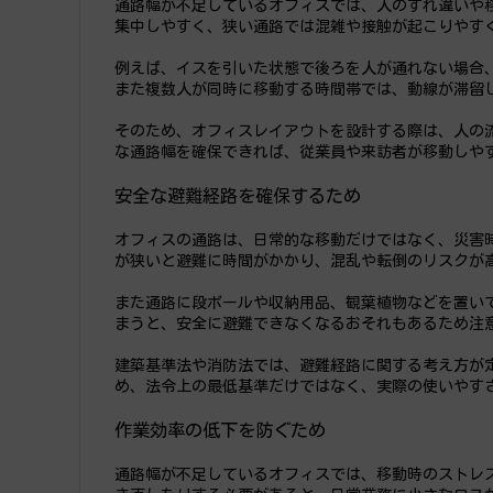
通路幅が不足しているオフィスでは、人のすれ違いや
集中しやすく、狭い通路では混雑や接触が起こりやす
例えば、イスを引いた状態で後ろを人が通れない場合
また複数人が同時に移動する時間帯では、動線が滞留
そのため、オフィスレイアウトを設計する際は、人の
な通路幅を確保できれば、従業員や来訪者が移動しや
安全な避難経路を確保するため
オフィスの通路は、日常的な移動だけではなく、災害
が狭いと避難に時間がかかり、混乱や転倒のリスクが
また通路に段ボールや収納用品、観葉植物などを置い
まうと、安全に避難できなくなるおそれもあるため注
建築基準法や消防法では、避難経路に関する考え方が
め、法令上の最低基準だけではなく、実際の使いやす
作業効率の低下を防ぐため
通路幅が不足しているオフィスでは、移動時のストレ