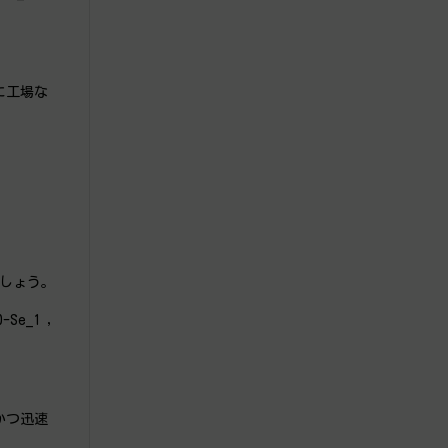
に工場な
ましょう。
-Se_1 ,
かつ迅速