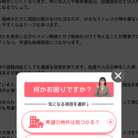
移動がしにくくなります。特に出入口や複合機周辺、会議室前などは人
くなるでしょう。
、離席のたびに周囲が動かなければならず、小さなストレスが積み重な
しやすくなるケースもあります。
流れを想定しながらメイン動線とサブ動線を分けて考えることが重要で
すくなり、快適な執務環境につながります。
時の避難経路としても重要な役割を持ちます。地震や火災が発生した際
高まる可能性があります。
ていると、避難の妨げになる場合があります。特に非常口周辺に物品を
意が必要です。
定められています。ただし、必要な通路幅は建物条件や用途によって異
さも考慮しながら設計することが重要です。
スが増えやすくなります。例えば、人を避けながら移動したり、イスを