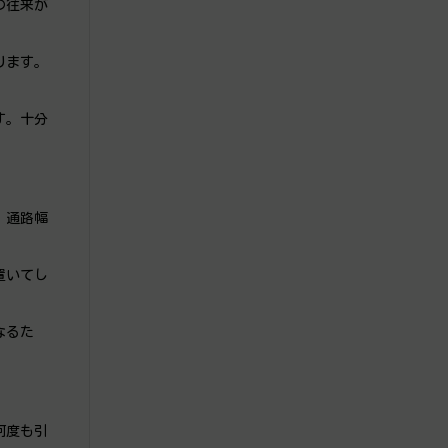
の往来が
ります。
す。十分
、通路幅
置いてし
なるた
何度も引