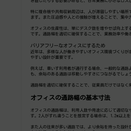
き直したりする必要があると、日常業務に小さなロス
特に複合機や共有収納周辺は、人が滞留しやすい場所
ます。また圧迫感や人との接触が増えることで、集中
オフィスの生産性は、単にデスク数を増やせば向上す
です。通路幅を適切に確保することで、業務効率や働
バリアフリーなオフィスにするため
近年は、多様な人が働きやすいオフィス環境づくりが
やすい設計が重要です。
例えば、車いす利用者が通行する場合、一般的な通路
も、余裕のある通路は移動しやすさにつながるでしょ
通路幅を適切に確保することで、従業員だけではなく
オフィスの通路幅の基本寸法
オフィスの通路幅は、利用人数や用途に応じて適切な寸
す。2人がすれ違うことを想定する場合は、1.2m以上
また人の往来が多い通路では、より余裕を持った設計が