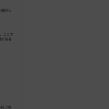
を紹介し
す。ここで
考になる
t_119 